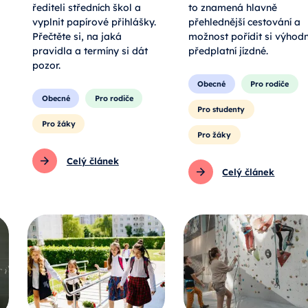
řediteli středních škol a
to znamená hlavně
vyplnit papírové přihlášky.
přehlednější cestování a
Přečtěte si, na jaká
možnost pořídit si výhod
pravidla a termíny si dát
předplatní jízdné.
pozor.
Obecné
Pro rodiče
Obecné
Pro rodiče
Pro studenty
Pro žáky
Pro žáky
Celý článek
Celý článek