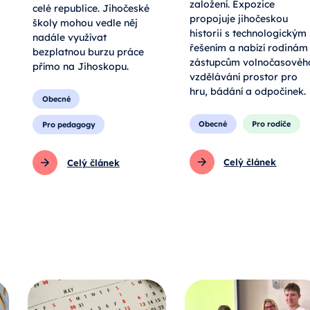
založení. Expozice
celé republice. Jihočeské
propojuje jihočeskou
školy mohou vedle něj
historii s technologickým
nadále využívat
řešením a nabízí rodinám 
bezplatnou burzu práce
zástupcům volnočasovéh
přímo na Jihoskopu.
vzdělávání prostor pro
hru, bádání a odpočinek.
Obecné
Obecné
Pro rodiče
Pro pedagogy
Celý článek
Celý článek