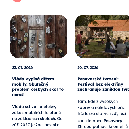
23. 07. 2026
20. 07. 2026
Vláda vypíná dětem
Pasovarské tvrzení:
mobily. Skutečný
Festival bez elektřiny
problém českých škol to
zachraňuje zaniklou tvr
neřeší
Tam, kde z vysokých
Vláda schválila plošný
kopřiv a náletových bříz
zákaz mobilních telefonů
trčí torza starých zdí, leží
na základních školách. Od
zaniklá obec
Pasovary
.
září 2027 je žáci nesmí o
Zhruba patnáct kilometrů