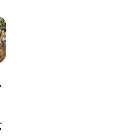
v
u
u