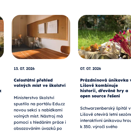
13. 07. 2026
07. 07. 2026
Celostátní přehled
Prázdninová únikovka 
volných míst ve školství
Lišově kombinuje
z
historii, dřevěné hry a
open source řešení
Ministerstvo školství
spustilo na portálu Edu.cz
Schwarzenberský špitál v
novou sekci s nabídkami
Lišově otevírá letní sezón
volných míst. Nástroj má
interaktivní únikovou hro
pomoci s hledáním práce i
k 350. výročí svého
obsazováním úvazků po