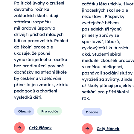
Politické úvahy o zrušení
začátku léta utichly, život
devátého ročníku
jihočeských škol se ale
základních škol slibují
nezastavil. Příspěvky
státnímu rozpočtu
zveřejněné během
miliardové úspory a
posledních tří týdnů
dřívější příchod mladých
přinesly zprávy ze
lidí na pracovní trh. Pohled
sportovišť, táborů,
do školní praxe ale
cyklovýletů i kulturních
ukazuje, že pouhé
akcí. Studenti sbírali
vymazání jednoho ročníku
medaile, zkoušeli pracov
bez prodloužení povinné
s umělou inteligencí,
docházky na střední škole
poznávali sociální služby
by českému vzdělávání
vyráželi za zvířaty. Jinde
přineslo jen zmatek, ztrátu
už školy plánují projekty 
pedagogů a zhoršení
setkání pro příští školní
výsledků dětí.
rok.
Obecné
Pro rodiče
Obecné
Celý článek
Celý článek