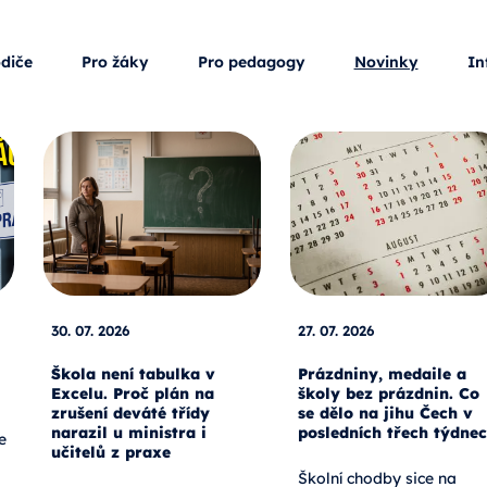
odiče
Pro žáky
Pro pedagogy
Novinky
In
30. 07. 2026
27. 07. 2026
Škola není tabulka v
Prázdniny, medaile a
Excelu. Proč plán na
školy bez prázdnin. Co
zrušení deváté třídy
se dělo na jihu Čech v
narazil u ministra i
posledních třech týdne
e
učitelů z praxe
Školní chodby sice na