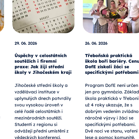
29. 06. 2026
26. 06. 2026
Úspěchy v celostátních
Třeboňská praktická
soutěžích i firemní
škola boří bariéry. Cen
praxe: Jak žijí střední
DofE získali žáci se
školy v Jihočeském kraji
specifickými potřebami
Jihočeské střední školy a
Program DofE není určen
vzdělávací instituce v
jen pro gymnázia. Základ
uplynulých dnech potvrdily
škola praktická v Třeboni
svou vysokou úroveň v
už 4 roky ukazuje, že s
celé řadě celostátních i
dobrým vedením zvládno
a
mezinárodních soutěží.
náročné výzvy i žáci se
Studenti z regionu si
specifickými potřebami.
odvážejí přední umístění z
Dvě noci ve stanu, vaření
vědeckých konferencí,
lese a pomoc komunitě.