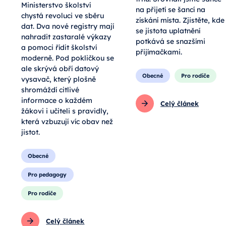
Ministerstvo školství
na přijetí se šancí na
chystá revoluci ve sběru
získání místa. Zjistěte, kde
dat. Dva nové registry mají
se jistota uplatnění
nahradit zastaralé výkazy
potkává se snazšími
a pomoci řídit školství
přijímačkami.
moderně. Pod pokličkou se
ale skrývá obří datový
Obecné
Pro rodiče
vysavač, který plošně
shromáždí citlivé
informace o každém
Celý článek
žákovi i učiteli s pravidly,
která vzbuzují víc obav než
jistot.
Obecné
Pro pedagogy
Pro rodiče
Celý článek