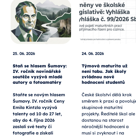
25. 06. 2026
24. 06. 2026
Staň se hlasem Šumavy:
Týmová maturita už
IV. ročník novinářské
není tabu. Jak školy
soutěže vyzývá mladé
zvládnou nové
autory a fotoamatéry
hodnocení studentů
Staňte se novým hlasem
České školství dělá krok
Šumavy. IV. ročník Ceny
směrem k praxi a povoluj
Emila Kintzla vyzývá
skupinové maturitní
talenty od 10 do 27 let,
projekty. Ředitelé škol ale
aby do 4. října 2026
dostanou na starost
zaslali své texty či
náročnější hodnocení a
fotografie a získali
musí si zvyknout i na