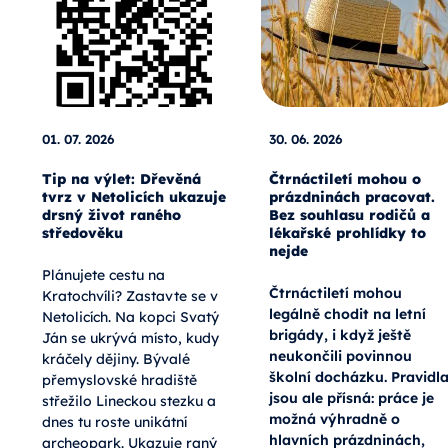
01. 07. 2026
30. 06. 2026
Tip na výlet: Dřevěná
Čtrnáctiletí mohou o
tvrz v Netolicích ukazuje
prázdninách pracovat.
drsný život raného
Bez souhlasu rodičů a
středověku
lékařské prohlídky to
nejde
Plánujete cestu na
Čtrnáctiletí mohou
Kratochvíli? Zastavte se v
legálně chodit na letní
Netolicích. Na kopci Svatý
brigády, i když ještě
Ján se ukrývá místo, kudy
neukončili povinnou
kráčely dějiny. Bývalé
školní docházku. Pravidl
přemyslovské hradiště
jsou ale přísná: práce je
střežilo Lineckou stezku a
možná výhradně o
dnes tu roste unikátní
hlavních prázdninách,
archeopark. Ukazuje raný