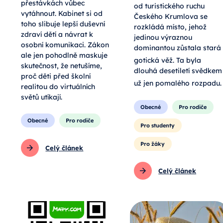
přestávkách vůbec
od turistického ruchu
vytáhnout. Kabinet si od
Českého Krumlova se
toho slibuje lepší duševní
rozkládá místo, jehož
zdraví dětí a návrat k
jedinou výraznou
osobní komunikaci. Zákon
dominantou zůstala stará
ale jen pohodlně maskuje
gotická věž
. Ta byla
skutečnost, že netušíme,
dlouhá desetiletí svědkem
proč děti před školní
už jen pomalého rozpadu
.
realitou do virtuálních
světů utíkají.
Obecné
Pro rodiče
Obecné
Pro rodiče
Pro studenty
Pro žáky
Celý článek
Celý článek