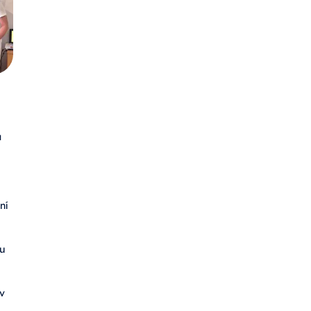
u
ní
u
 v