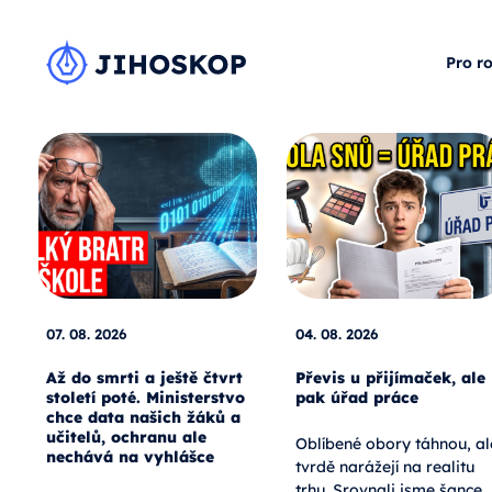
Pro r
07. 08. 2026
04. 08. 2026
Až do smrti a ještě čtvrt
Převis u přijímaček, ale
století poté. Ministerstvo
pak úřad práce
chce data našich žáků a
učitelů, ochranu ale
Oblíbené obory táhnou, al
nechává na vyhlášce
tvrdě narážejí na realitu
trhu. Srovnali jsme šance