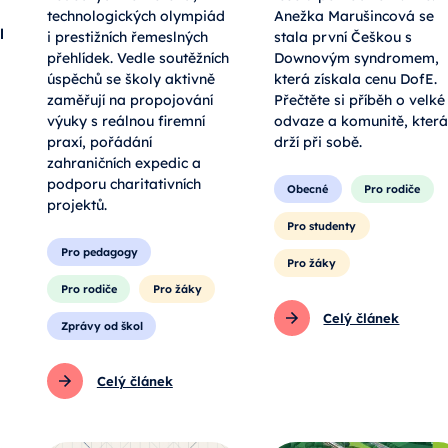
technologických olympiád
Anežka Marušincová se
l
i prestižních řemeslných
stala první Češkou s
přehlídek. Vedle soutěžních
Downovým syndromem,
úspěchů se školy aktivně
která získala cenu DofE.
zaměřují na propojování
Přečtěte si příběh o velké
výuky s reálnou firemní
odvaze a komunitě, která
praxí, pořádání
drží při sobě.
zahraničních expedic a
podporu charitativních
Obecné
Pro rodiče
projektů.
Pro studenty
Pro pedagogy
Pro žáky
Pro rodiče
Pro žáky
Celý článek
Zprávy od škol
Celý článek