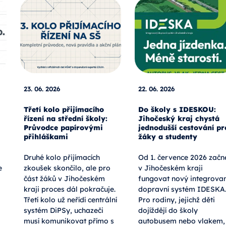
23. 06. 2026
22. 06. 2026
Třetí kolo přijímacího
Do školy s IDESKOU:
řízení na střední školy:
Jihočeský kraj chystá
Průvodce papírovými
jednodušší cestování pr
přihláškami
žáky a studenty
Druhé kolo přijímacích
Od 1. července 2026 začn
e
zkoušek skončilo, ale pro
v Jihočeském kraji
část žáků v Jihočeském
fungovat nový integrova
kraji proces dál pokračuje.
dopravní systém IDESKA
Třetí kolo už neřídí centrální
Pro rodiny, jejichž děti
systém DiPSy, uchazeči
dojíždějí do školy
musí komunikovat přímo s
autobusem nebo vlakem,