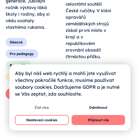
hmatatelný zážitek
celostátní soutěži
pro všechny
České ručičky. V klání
generace. Jubilejní
opravářů
ročník výstavy láká
zemědělských strojů
školy i rodiny, aby si
získal první místo v
vědu osahaly
kraji a v
vlastníma rukama.
republikovém
srovnání obsadil
čtrnáctou příčku.
Obecné
Pro pedagogy
Obecné
Aby byl náš web rychlý a mohli jste využívat
všechny pokročilé funkce, musíme používat
Pro rodiče
Pro rodiče
soubory cookies. Dodržujeme GDPR a je nutné
Pro žáky
se Vás zeptat, zda souhlasíte.
Pro žáky
Zprávy od škol
Číst více
Odmítnout
Celý článek
Nastavení cookies
Přijmout vše
Celý článek