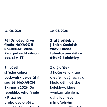
11. 06. 2026
10. 06. 2026
Pět Jihočechů ve
Zlatý oříšek v
finále HAXAGON
jižních Čechách
SKIRMISH 2026.
znovu hledá
Kraj potvrdil silnou
talentované děti a
pozici v IT
dětské kolektivy
Jihočeští
Zlatý oříšek
středoškoláci
Jihočeského kraje
bodovali v celostátní
otevřel nový ročník a
soutěži HAXAGON
hledá děti i dětské
Skirmish 2026. Do
kolektivy, které
republikového finále
vynikají talentem,
v Praze se
aktivitou nebo
probojovalo pět z
mimořádným