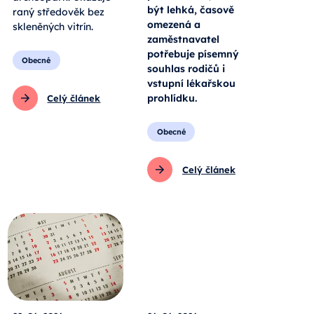
být lehká, časově
raný středověk bez
omezená a
skleněných vitrín.
zaměstnavatel
potřebuje písemný
Obecné
souhlas rodičů i
vstupní lékařskou
prohlídku.
Celý článek
Obecné
Celý článek