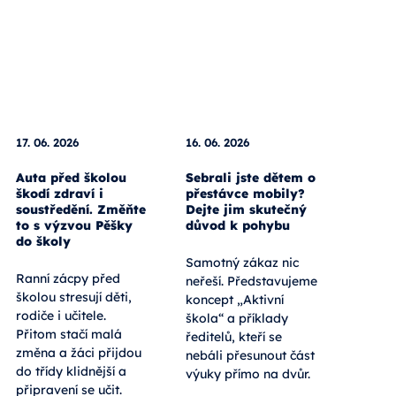
17. 06. 2026
16. 06. 2026
Auta před školou
Sebrali jste dětem o
škodí zdraví i
přestávce mobily?
soustředění. Změňte
Dejte jim skutečný
to s výzvou Pěšky
důvod k pohybu
do školy
Samotný zákaz nic
Ranní zácpy před
neřeší. Představujeme
školou stresují děti,
koncept „Aktivní
rodiče i učitele.
škola“ a příklady
Přitom stačí malá
ředitelů, kteří se
změna a žáci přijdou
nebáli přesunout část
do třídy klidnější a
výuky přímo na dvůr.
připravení se učit.