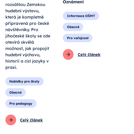
Oznámení
rozsáhlou Zemskou
hudební výstavu,
Informace OŠMT
která je kompletně
připravená pro české
Obecné
návštěvníky. Pro
jihočeské školy se zde
Pro veřejnost
otevírá skvělá
možnost, jak propojit
hudební výchovu,
Celý článek
historii a cizí jazyky v
praxi.
Nabídky pro školy
Obecné
Pro pedagogy
Celý článek