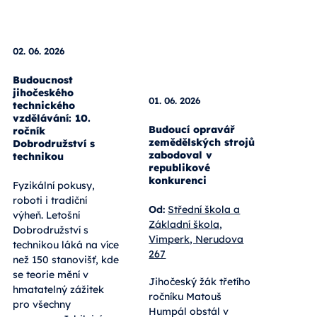
02. 06. 2026
01. 06. 2026
Budoucnost
jihočeského
Budoucí opravář
technického
zemědělských strojů
vzdělávání: 10.
zabodoval v
ročník
republikové
Dobrodružství s
konkurenci
technikou
Od:
Střední škola a
Fyzikální pokusy,
Základní škola,
roboti i tradiční
Vimperk, Nerudova
výheň. Letošní
267
Dobrodružství s
technikou láká na více
Jihočeský žák třetího
než 150 stanovišť, kde
ročníku Matouš
se teorie mění v
Humpál obstál v