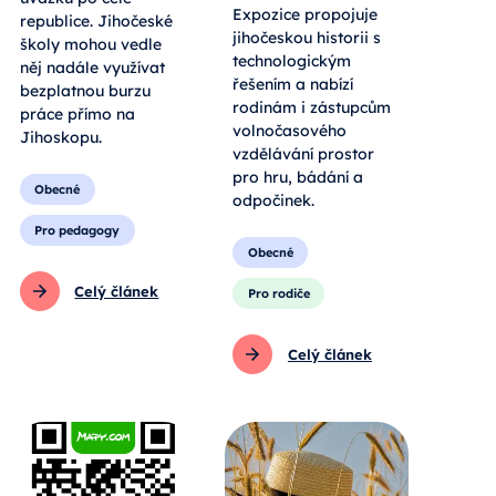
Expozice propojuje
republice. Jihočeské
jihočeskou historii s
školy mohou vedle
technologickým
něj nadále využívat
řešením a nabízí
bezplatnou burzu
rodinám i zástupcům
práce přímo na
volnočasového
Jihoskopu.
vzdělávání prostor
pro hru, bádání a
Obecné
odpočinek.
Pro pedagogy
Obecné
Celý článek
Pro rodiče
Celý článek