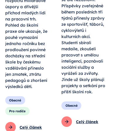
rozpočtu miliardové
Příspěvky zveřejněné
úspory a dřívější
během posledních tří
příchod mladých lidí
týdnů přinesly zprávy
na pracovní trh.
ze sportovišť, táborů,
Pohled do školní
cyklovýletů i
praxe ale ukazuje, že
kulturních akcí.
pouhé vymazání
Studenti sbírali
jednoho ročníku bez
medaile, zkoušeli
prodloužení povinné
pracovat s umělou
docházky na střední
inteligencí, poznávali
škole by českému
sociální služby a
vzdělávání přineslo
vyráželi za zvířaty.
jen zmatek, ztrátu
Jinde už školy plánují
pedagogů a zhoršení
projekty a setkání pro
výsledků dětí.
příští školní rok.
Obecné
Obecné
Pro rodiče
Celý článek
Celý článek