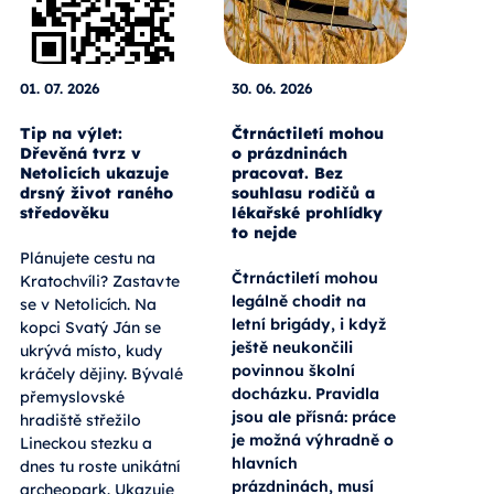
01. 07. 2026
30. 06. 2026
Tip na výlet:
Čtrnáctiletí mohou
Dřevěná tvrz v
o prázdninách
Netolicích ukazuje
pracovat. Bez
drsný život raného
souhlasu rodičů a
středověku
lékařské prohlídky
to nejde
Plánujete cestu na
Čtrnáctiletí mohou
Kratochvíli? Zastavte
legálně chodit na
se v Netolicích. Na
letní brigády, i když
kopci Svatý Ján se
ještě neukončili
ukrývá místo, kudy
povinnou školní
kráčely dějiny. Bývalé
docházku. Pravidla
přemyslovské
jsou ale přísná: práce
hradiště střežilo
je možná výhradně o
Lineckou stezku a
hlavních
dnes tu roste unikátní
prázdninách, musí
archeopark. Ukazuje