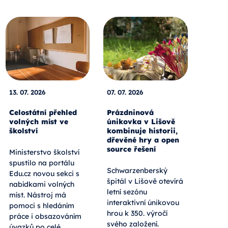
13. 07. 2026
07. 07. 2026
Celostátní přehled
Prázdninová
volných míst ve
únikovka v Lišově
školství
kombinuje historii,
dřevěné hry a open
source řešení
Ministerstvo školství
spustilo na portálu
Schwarzenberský
Edu.cz novou sekci s
špitál v Lišově otevírá
nabídkami volných
letní sezónu
míst. Nástroj má
interaktivní únikovou
pomoci s hledáním
hrou k 350. výročí
práce i obsazováním
svého založení.
úvazků po celé