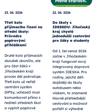
23. 06. 2026
22. 06. 2026
Třetí kolo
Do školy s
přijímacího řízení na
IDESKOU: Jihočeský
střední školy:
kraj chystá
Průvodce
jednodušší cestování
papírovými
pro žáky a studenty
přihláškami
Od 1. července 2026
Druhé kolo přijímacích
začne v Jihočeském
zkoušek skončilo, ale
kraji fungovat nový
pro část žáků v
integrovaný dopravní
Jihočeském kraji
systém IDESKA. Pro
proces dál pokračuje.
rodiny, jejichž děti
Třetí kolo už neřídí
dojíždějí do školy
centrální systém
autobusem nebo
DiPSy, uchazeči musí
vlakem, to znamená
komunikovat přímo s
hlavně přehlednější
řediteli středních škol
cestování a možnost
a vyplnit papírové
pořídit si výhodné