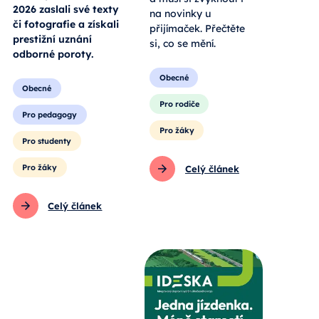
2026 zaslali své texty
na novinky u
či fotografie a získali
přijímaček. Přečtěte
prestižní uznání
si, co se mění.
odborné poroty.
Obecné
Obecné
Pro rodiče
Pro pedagogy
Pro žáky
Pro studenty
Pro žáky
Celý článek
Celý článek