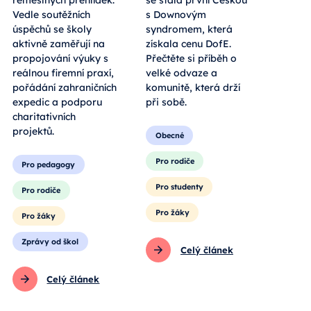
řemeslných přehlídek.
se stala první Češkou
Vedle soutěžních
s Downovým
úspěchů se školy
syndromem, která
aktivně zaměřují na
získala cenu DofE.
propojování výuky s
Přečtěte si příběh o
reálnou firemní praxí,
velké odvaze a
pořádání zahraničních
komunitě, která drží
expedic a podporu
při sobě.
charitativních
projektů.
Obecné
Pro rodiče
Pro pedagogy
Pro studenty
Pro rodiče
Pro žáky
Pro žáky
Zprávy od škol
Celý článek
Celý článek