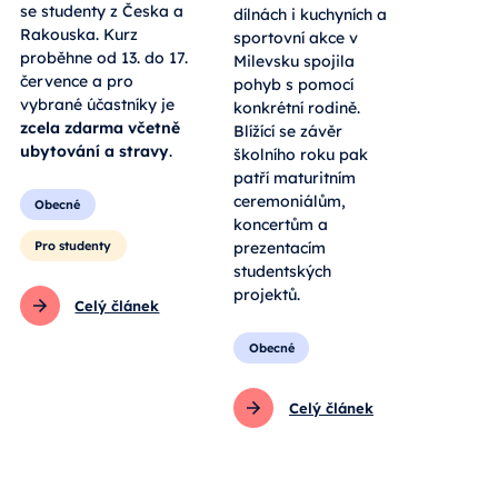
se studenty z Česka a
dílnách i kuchyních a
Rakouska. Kurz
sportovní akce v
proběhne od 13. do 17.
Milevsku spojila
července a pro
pohyb s pomocí
vybrané účastníky je
konkrétní rodině.
zcela zdarma včetně
Blížící se závěr
ubytování a stravy
.
školního roku pak
patří maturitním
ceremoniálům,
Obecné
koncertům a
Pro studenty
prezentacím
studentských
projektů.
Celý článek
Obecné
Celý článek