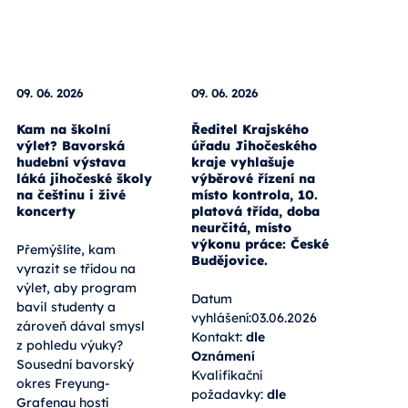
09. 06. 2026
09. 06. 2026
Kam na školní
Ředitel Krajského
výlet? Bavorská
úřadu Jihočeského
hudební výstava
kraje vyhlašuje
láká jihočeské školy
výběrové řízení na
na češtinu i živé
místo kontrola, 10.
koncerty
platová třída, doba
neurčitá, místo
výkonu práce: České
Přemýšlíte, kam
Budějovice.
vyrazit se třídou na
výlet, aby program
Datum
bavil studenty a
vyhlášení:03.06.2026
zároveň dával smysl
Kontakt:
dle
z pohledu výuky?
Oznámení
Sousední bavorský
Kvalifikační
okres Freyung-
požadavky:
dle
Grafenau hostí