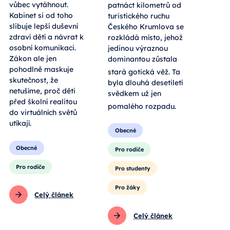
vůbec vytáhnout.
patnáct kilometrů od
Kabinet si od toho
turistického ruchu
slibuje lepší duševní
Českého Krumlova se
zdraví dětí a návrat k
rozkládá místo, jehož
osobní komunikaci.
jedinou výraznou
Zákon ale jen
dominantou zůstala
pohodlně maskuje
stará gotická věž
. Ta
skutečnost, že
byla dlouhá desetiletí
netušíme, proč děti
svědkem už jen
před školní realitou
pomalého rozpadu
.
do virtuálních světů
utíkají.
Obecné
Obecné
Pro rodiče
Pro rodiče
Pro studenty
Pro žáky
Celý článek
Celý článek