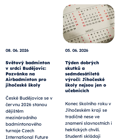
08. 06. 2026
05. 06. 2026
Světový badminton
Týden dobrých
v srdci Budějovic:
skutků a
Pozvánka na
sedmdesátiletá
Airbadminton pro
výročí: Jihočeské
jihočeské školy
školy nejsou jen o
učebnicích
České Budějovice se v
Konec školního roku v
červnu 2026 stanou
Jihočeském kraji se
dějištěm
tradičně nese ve
mezinárodního
znamení slavnostních i
badmintonového
hektických chvílí.
turnaje Czech
Studenti skládají
International Future