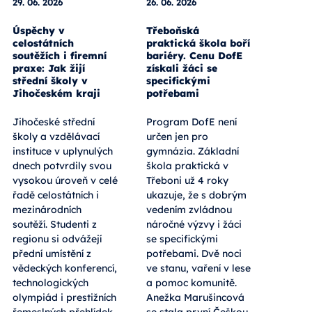
29. 06. 2026
26. 06. 2026
Úspěchy v
Třeboňská
celostátních
praktická škola boří
soutěžích i firemní
bariéry. Cenu DofE
praxe: Jak žijí
získali žáci se
střední školy v
specifickými
Jihočeském kraji
potřebami
Jihočeské střední
Program DofE není
školy a vzdělávací
určen jen pro
instituce v uplynulých
gymnázia. Základní
dnech potvrdily svou
škola praktická v
vysokou úroveň v celé
Třeboni už 4 roky
řadě celostátních i
ukazuje, že s dobrým
mezinárodních
vedením zvládnou
soutěží. Studenti z
náročné výzvy i žáci
regionu si odvážejí
se specifickými
přední umístění z
potřebami. Dvě noci
vědeckých konferencí,
ve stanu, vaření v lese
technologických
a pomoc komunitě.
olympiád i prestižních
Anežka Marušincová