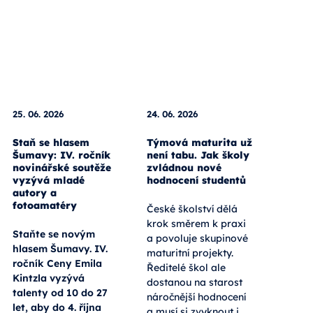
25. 06. 2026
24. 06. 2026
Staň se hlasem
Týmová maturita už
Šumavy: IV. ročník
není tabu. Jak školy
novinářské soutěže
zvládnou nové
vyzývá mladé
hodnocení studentů
autory a
fotoamatéry
České školství dělá
krok směrem k praxi
Staňte se novým
a povoluje skupinové
hlasem Šumavy. IV.
maturitní projekty.
ročník Ceny Emila
Ředitelé škol ale
Kintzla vyzývá
dostanou na starost
talenty od 10 do 27
náročnější hodnocení
let, aby do 4. října
a musí si zvyknout i