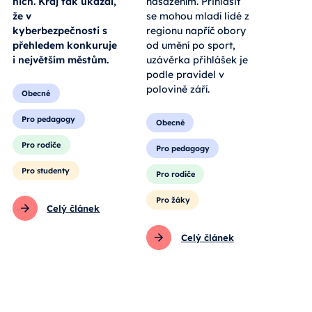
nich. Kraj tak ukázal,
nasazením. Přihlásit
že v
se mohou mladí lidé z
kyberbezpečnosti s
regionu napříč obory
přehledem konkuruje
od umění po sport,
i největším městům.
uzávěrka přihlášek je
podle pravidel v
polovině září.
Obecné
Pro pedagogy
Obecné
Pro rodiče
Pro pedagogy
Pro studenty
Pro rodiče
Pro žáky
Celý článek
Celý článek