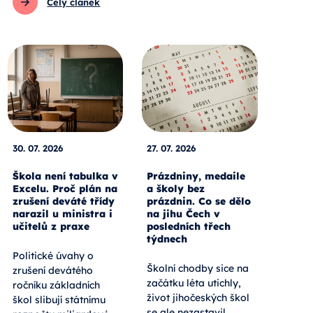
Celý článek
30. 07. 2026
27. 07. 2026
Škola není tabulka v
Prázdniny, medaile
Excelu. Proč plán na
a školy bez
zrušení deváté třídy
prázdnin. Co se dělo
narazil u ministra i
na jihu Čech v
učitelů z praxe
posledních třech
týdnech
Politické úvahy o
Školní chodby sice na
zrušení devátého
začátku léta utichly,
ročníku základních
život jihočeských škol
škol slibují státnímu
se ale nezastavil.