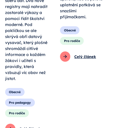
sběru dat. Dva nové
uplatnění potkává se
registry mají nahradit
snazšími
zastaralé výkazy a
přijímačkami.
pomoci řídit školství
moderně. Pod
pokličkou se ale
Obecné
skrývá obří datový
Pro rodiče
vysavač, který plošně
shromáždí citlivé
informace o každém
Celý článek
žákovi i učiteli s
pravidly, která
vzbuzují víc obav než
jistot.
Obecné
Pro pedagogy
Pro rodiče