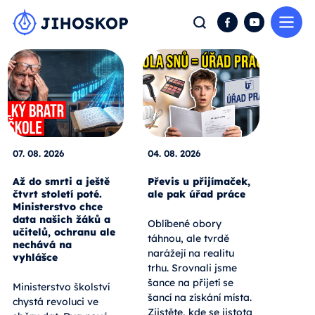
Me
Hledat
Facebook
YouTube
07. 08. 2026
04. 08. 2026
Až do smrti a ještě
Převis u přijímaček,
čtvrt století poté.
ale pak úřad práce
Ministerstvo chce
data našich žáků a
Oblíbené obory
učitelů, ochranu ale
táhnou, ale tvrdě
nechává na
narážejí na realitu
vyhlášce
trhu. Srovnali jsme
šance na přijetí se
Ministerstvo školství
šancí na získání místa.
chystá revoluci ve
Zjistěte, kde se jistota