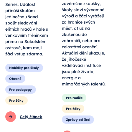
závěrečné zkoušky,
Series. Událost
školy slaví významná
přináší školám
výročí a žáci vyrážejí
jedinečnou šanci
za hranice svých
spojit sledování
měst, ať už na
elitních hráčů v hale s
zkušenou do
venkovním tréninkem
zahraničí, nebo pro
přímo na Sokolském
celostátní ocenění.
ostrově, kam mají
Aktuální dění ukazuje,
žáci vstup zdarma.
že jihočeské
vzdělávací instituce
Nabídky pro školy
jsou plné života,
energie a
Obecné
mimořádných talentů.
Pro pedagogy
Pro rodiče
Pro žáky
Pro žáky
Celý článek
Zprávy od škol