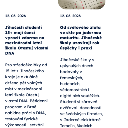
12. 06. 2026
12. 06. 2026
Jihočeští studenti
Od světového zlata
15+ mají šanci
ve skle po jadernou
vyrazit zdarma na
maturitu. Jihočeské
mezinárodní letní
školy uzavírají rok
školu Otestuj vlastní
úspěchy i praxí
DNA
Jihočeské školy v
Pro středoškoláky od
uplynulých dnech
15 let z Jihočeského
bodovaly v
kraje je aktuálně
řemeslných,
drženo pět volných
hudebních,
míst v mezinárodní
vědomostních i
letní škole Otestuj
digitálních soutěžích.
vlastní DNA. Pětidenní
Studenti si zároveň
program v Brně
ověřovali dovednosti
nabídne práci s DNA,
ve švédských firmách,
testování fyzické
v Jaderné elektrárně
výkonnosti i setkání
Temelín, školních