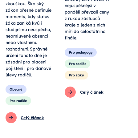
zkouškou. Školský
nejúspěšnější v
zákon přesně definuje
pondělí převzali ceny
momenty, kdy status
z rukou zástupců
žáka zaniká kvůli
kraje a jeden z nich
studijnímu neúspěchu,
míří do celostátního
neomluvené absenci
finále.
nebo vlastnímu
rozhodnutí. Správné
Pro pedagogy
určení tohoto dne je
zásadní pro placení
Pro rodiče
pojištění i pro daňové
úlevy rodičů.
Pro žáky
Obecné
Celý článek
Pro rodiče
Celý článek