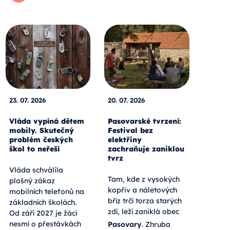
23. 07. 2026
20. 07. 2026
Vláda vypíná dětem
Pasovarské tvrzení:
mobily. Skutečný
Festival bez
problém českých
elektřiny
škol to neřeší
zachraňuje zaniklou
tvrz
Vláda schválila
Tam, kde z vysokých
plošný zákaz
kopřiv a náletových
mobilních telefonů na
bříz trčí torza starých
základních školách.
zdí, leží zaniklá obec
Od září 2027 je žáci
nesmí o přestávkách
Pasovary
. Zhruba