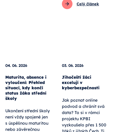
Celý článek
04. 06. 2026
03. 06. 2026
Maturita, absence i
Jihočeští žáci
vyloučení: Přehled
excelují v
situací, kdy končí
kyberbezpečnosti
status žáka střední
školy
Jak poznat online
podvod a chránit svá
Ukončení střední školy
data? To si v rámci
není vždy spojené jen
projektu KPBI
s úspěšnou maturitou
vyzkoušelo přes 1 500
nebo závěrečnou
žáků z jižních Čech. Ti