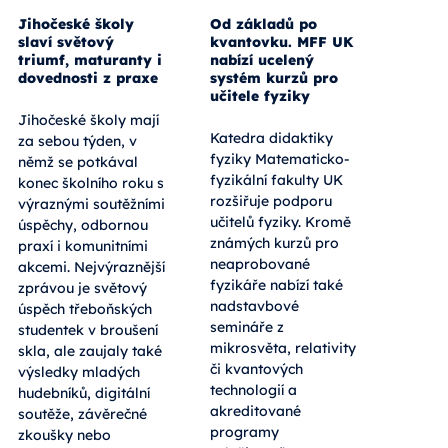
Jihočeské školy
Od základů po
slaví světový
kvantovku. MFF UK
triumf, maturanty i
nabízí ucelený
dovednosti z praxe
systém kurzů pro
učitele fyziky
Jihočeské školy mají
Katedra didaktiky
za sebou týden, v
fyziky Matematicko-
němž se potkával
fyzikální fakulty UK
konec školního roku s
rozšiřuje podporu
výraznými soutěžními
učitelů fyziky. Kromě
úspěchy, odbornou
známých kurzů pro
praxí i komunitními
neaprobované
akcemi. Nejvýraznější
fyzikáře nabízí také
zprávou je světový
nadstavbové
úspěch třeboňských
semináře z
studentek v broušení
mikrosvěta, relativity
skla, ale zaujaly také
či kvantových
výsledky mladých
technologií a
hudebníků, digitální
akreditované
soutěže, závěrečné
programy
zkoušky nebo