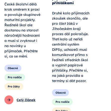
přihláškami
České školství dělá
krok směrem k praxi
Druhé kolo přijímacích
a povoluje skupinové
zkoušek skončilo, ale
maturitní projekty.
pro část žáků v
Ředitelé škol ale
Jihočeském kraji
dostanou na starost
proces dál pokračuje.
náročnější hodnocení
Třetí kolo už neřídí
a musí si zvyknout i
centrální systém
na novinky u
DiPSy, uchazeči musí
přijímaček. Přečtěte
komunikovat přímo s
si, co se mění.
řediteli středních škol
a vyplnit papírové
Obecné
přihlášky. Přečtěte si,
na jaká pravidla a
Pro rodiče
termíny si dát pozor.
Pro žáky
Obecné
Celý článek
Pro rodiče
Pro žáky