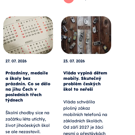
27. 07. 2026
23. 07. 2026
Prázdniny, medaile
Vláda vypíná dětem
a školy bez
mobily. Skutečný
prázdnin. Co se dělo
problém českých
na jihu Čech v
škol to neřeší
posledních třech
týdnech
Vláda schválila
plošný zákaz
Školní chodby sice na
mobilních telefonů na
začátku léta utichly,
základních školách.
život jihočeských škol
Od září 2027 je žáci
se ale nezastavil.
nesmí o přestávkách