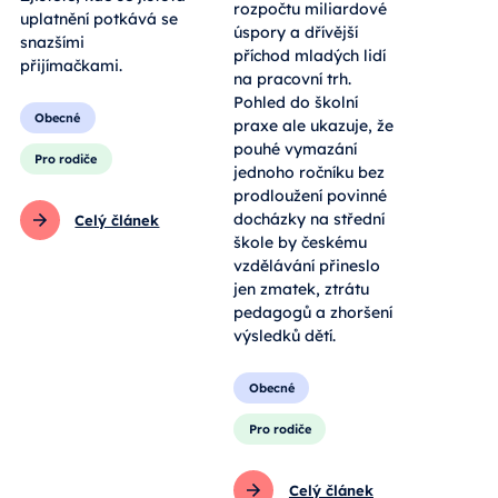
rozpočtu miliardové
uplatnění potkává se
úspory a dřívější
snazšími
příchod mladých lidí
přijímačkami.
na pracovní trh.
Pohled do školní
Obecné
praxe ale ukazuje, že
pouhé vymazání
Pro rodiče
jednoho ročníku bez
prodloužení povinné
docházky na střední
Celý článek
škole by českému
vzdělávání přineslo
jen zmatek, ztrátu
pedagogů a zhoršení
výsledků dětí.
Obecné
Pro rodiče
Celý článek