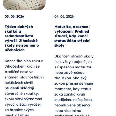
05. 06. 2026
04. 06. 2026
Týden dobrých
Maturita, absence i
skutků a
vyloučení: Přehled
sedmdesátiletá
situací, kdy končí
výročí: Jihočeské
status žáka střední
školy nejsou jen o
školy
učebnicích
Ukončení střední školy
Konec školního roku v
není vždy spojené jen
Jihočeském kraji se
s úspěšnou maturitou
tradičně nese ve
nebo závěrečnou
znamení slavnostních i
zkouškou. Školský
hektických chvílí.
zákon přesně definuje
Studenti skládají
momenty, kdy status
závěrečné zkoušky,
žáka zaniká kvůli
školy slaví významná
studijnímu neúspěchu,
výročí a žáci vyrážejí
neomluvené absenci
za hranice svých
nebo vlastnímu
měst, ať už na
rozhodnutí. Správné