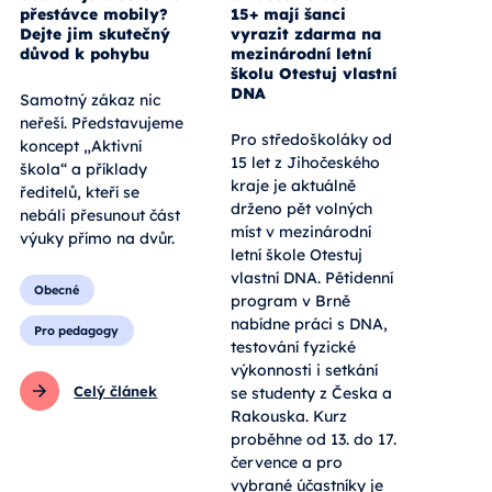
přestávce mobily?
15+ mají šanci
Dejte jim skutečný
vyrazit zdarma na
důvod k pohybu
mezinárodní letní
školu Otestuj vlastní
DNA
Samotný zákaz nic
neřeší. Představujeme
Pro středoškoláky od
koncept „Aktivní
15 let z Jihočeského
škola“ a příklady
kraje je aktuálně
ředitelů, kteří se
drženo pět volných
nebáli přesunout část
míst v mezinárodní
výuky přímo na dvůr.
letní škole Otestuj
vlastní DNA. Pětidenní
Obecné
program v Brně
nabídne práci s DNA,
Pro pedagogy
testování fyzické
výkonnosti i setkání
Celý článek
se studenty z Česka a
Rakouska. Kurz
proběhne od 13. do 17.
července a pro
vybrané účastníky je