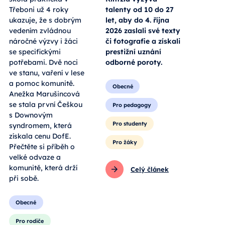
Třeboni už 4 roky
talenty od 10 do 27
ukazuje, že s dobrým
let, aby do 4. října
vedením zvládnou
2026 zaslali své texty
náročné výzvy i žáci
či fotografie a získali
se specifickými
prestižní uznání
potřebami. Dvě noci
odborné poroty.
ve stanu, vaření v lese
a pomoc komunitě.
Obecné
Anežka Marušincová
se stala první Češkou
Pro pedagogy
s Downovým
Pro studenty
syndromem, která
získala cenu DofE.
Pro žáky
Přečtěte si příběh o
velké odvaze a
komunitě, která drží
Celý článek
při sobě.
Obecné
Pro rodiče