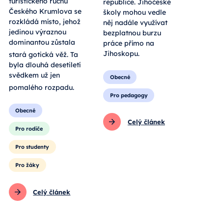
turistického ruchu
republice. Jihočeské
Českého Krumlova se
školy mohou vedle
rozkládá místo, jehož
něj nadále využívat
jedinou výraznou
bezplatnou burzu
dominantou zůstala
práce přímo na
Jihoskopu.
stará gotická věž
. Ta
byla dlouhá desetiletí
svědkem už jen
Obecné
pomalého rozpadu
.
Pro pedagogy
Obecné
Celý článek
Pro rodiče
Pro studenty
Pro žáky
Celý článek