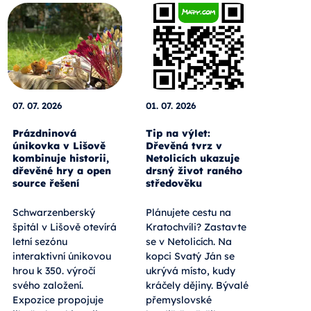
07. 07. 2026
01. 07. 2026
Prázdninová
Tip na výlet:
únikovka v Lišově
Dřevěná tvrz v
kombinuje historii,
Netolicích ukazuje
dřevěné hry a open
drsný život raného
source řešení
středověku
Schwarzenberský
Plánujete cestu na
špitál v Lišově otevírá
Kratochvíli? Zastavte
letní sezónu
se v Netolicích. Na
interaktivní únikovou
kopci Svatý Ján se
hrou k 350. výročí
ukrývá místo, kudy
svého založení.
kráčely dějiny. Bývalé
Expozice propojuje
přemyslovské