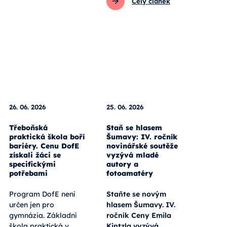
Celý článek
26. 06. 2026
25. 06. 2026
Třeboňská
Staň se hlasem
praktická škola boří
Šumavy: IV. ročník
bariéry. Cenu DofE
novinářské soutěže
získali žáci se
vyzývá mladé
specifickými
autory a
potřebami
fotoamatéry
Program DofE není
Staňte se novým
určen jen pro
hlasem Šumavy. IV.
gymnázia. Základní
ročník Ceny Emila
škola praktická v
Kintzla vyzývá