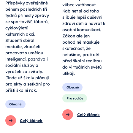
Příspěvky zveřejněné
vůbec vytáhnout.
během posledních tří
Kabinet si od toho
týdnů přinesly zprávy
slibuje lepší duševní
ze sportovišť, táborů,
zdraví dětí a návrat k
cyklovýletů i
osobní komunikaci.
kulturních akcí.
Zákon ale jen
Studenti sbírali
pohodlně maskuje
medaile, zkoušeli
skutečnost, že
pracovat s umělou
netušíme, proč děti
inteligencí, poznávali
před školní realitou
sociální služby a
do virtuálních světů
vyráželi za zvířaty.
utíkají.
Jinde už školy plánují
projekty a setkání pro
Obecné
příští školní rok.
Pro rodiče
Obecné
Celý článek
Celý článek