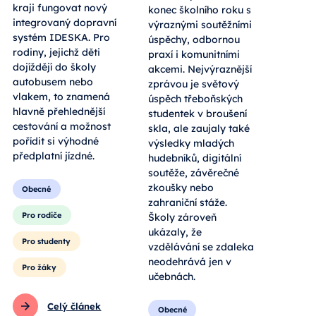
kraji fungovat nový
konec školního roku s
integrovaný dopravní
výraznými soutěžními
systém IDESKA. Pro
úspěchy, odbornou
rodiny, jejichž děti
praxí i komunitními
dojíždějí do školy
akcemi. Nejvýraznější
autobusem nebo
zprávou je světový
vlakem, to znamená
úspěch třeboňských
hlavně přehlednější
studentek v broušení
cestování a možnost
skla, ale zaujaly také
pořídit si výhodné
výsledky mladých
předplatní jízdné.
hudebníků, digitální
soutěže, závěrečné
zkoušky nebo
Obecné
zahraniční stáže.
Pro rodiče
Školy zároveň
ukázaly, že
Pro studenty
vzdělávání se zdaleka
neodehrává jen v
Pro žáky
učebnách.
Celý článek
Obecné