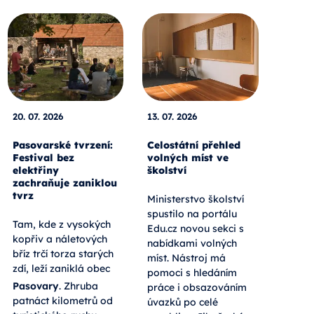
20. 07. 2026
13. 07. 2026
Pasovarské tvrzení:
Celostátní přehled
Festival bez
volných míst ve
elektřiny
školství
zachraňuje zaniklou
tvrz
Ministerstvo školství
spustilo na portálu
Tam, kde z vysokých
Edu.cz novou sekci s
kopřiv a náletových
nabídkami volných
bříz trčí torza starých
míst. Nástroj má
zdí, leží zaniklá obec
pomoci s hledáním
Pasovary
. Zhruba
práce i obsazováním
patnáct kilometrů od
úvazků po celé