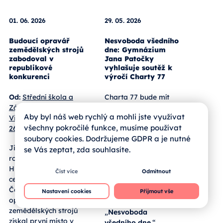
01. 06. 2026
29. 05. 2026
Budoucí opravář
Nesvoboda všedního
zemědělských strojů
dne: Gymnázium
zabodoval v
Jana Patočky
republikové
vyhlašuje soutěž k
konkurenci
výročí Charty 77
Aby byl náš web rychlý a mohli jste využívat
Od:
Střední škola a
Charta 77 bude mít
všechny pokročilé funkce, musíme používat
Základní škola,
padesát let.
soubory cookies. Dodržujeme GDPR a je nutné
Vimperk, Nerudova
Gymnázium prof.
se Vás zeptat, zda souhlasíte.
267
Jana Patočky k této
příležitosti otevírá
Číst více
Odmítnout
Jihočeský žák třetího
celostátní soutěž
ročníku Matouš
Patočkovo
Nastavení cookies
Přijmout vše
Humpál obstál v
memorandum. Cílí na
celostátní soutěži
všechny
České ručičky. V klání
středoškoláky a ptá