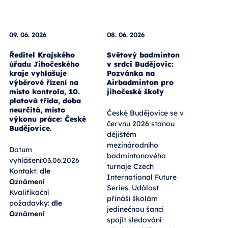
09. 06. 2026
08. 06. 2026
Ředitel Krajského
Světový badminton
úřadu Jihočeského
v srdci Budějovic:
kraje vyhlašuje
Pozvánka na
výběrové řízení na
Airbadminton pro
místo kontrola, 10.
jihočeské školy
platová třída, doba
neurčitá, místo
České Budějovice se v
výkonu práce: České
červnu 2026 stanou
Budějovice.
dějištěm
mezinárodního
Datum
badmintonového
vyhlášení:03.06.2026
turnaje Czech
Kontakt:
dle
International Future
Oznámení
Series. Událost
Kvalifikační
přináší školám
požadavky:
dle
jedinečnou šanci
Oznámení
spojit sledování