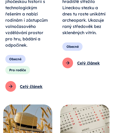
jihočeskou historii s
hradiště střežilo
technologickým
Lineckou stezku a
řešením a nabízí
dnes tu roste unikátní
rodinám i zástupcům
archeopark. Ukazuje
volnočasového
raný středověk bez
vzdělávání prostor
skleněných vitrín.
pro hru, bádání a
odpočinek.
Obecné
Obecné
Celý článek
Pro rodiče
Celý článek