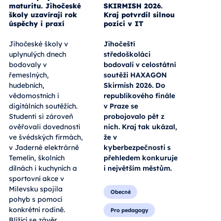
maturitu. Jihočeské
SKIRMISH 2026.
školy uzavírají rok
Kraj potvrdil silnou
úspěchy i praxí
pozici v IT
Jihočeské školy v
Jihočeští
uplynulých dnech
středoškoláci
bodovaly v
bodovali v celostátní
řemeslných,
soutěži HAXAGON
hudebních,
Skirmish 2026. Do
vědomostních i
republikového finále
digitálních soutěžích.
v Praze se
Studenti si zároveň
probojovalo pět z
ověřovali dovednosti
nich. Kraj tak ukázal,
ve švédských firmách,
že v
v Jaderné elektrárně
kyberbezpečnosti s
Temelín, školních
přehledem konkuruje
dílnách i kuchyních a
i největším městům.
sportovní akce v
Milevsku spojila
Obecné
pohyb s pomocí
konkrétní rodině.
Pro pedagogy
Blížící se závěr