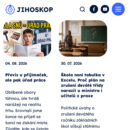
Me
Hledat
Facebook
YouTube
04. 08. 2026
30. 07. 2026
Převis u přijímaček,
Škola není tabulka v
ale pak úřad práce
Excelu. Proč plán na
zrušení deváté třídy
narazil u ministra i
Oblíbené obory
učitelů z praxe
táhnou, ale tvrdě
narážejí na realitu
Politické úvahy o
trhu. Srovnali jsme
zrušení devátého
šance na přijetí se
ročníku základních
šancí na získání místa.
škol slibují státnímu
Zjistěte, kde se jistota