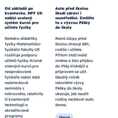
Od základů po
Auta před školou
kvantovku. MFF UK
škodí zdraví i
nabízí ucelený
soustředění. Změňte
systém kurzů pro
to s výzvou Pěšky
učitele fyziky
do školy
Katedra didaktiky
Ranní zácpy před
fyziky Matematicko-
školou stresují děti,
fyzikální fakulty UK
rodiče i učitele.
rozšiřuje podporu
Přitom stačí malá
učitelů fyziky. Kromě
změna a žáci přijdou
známých kurzů pro
do třídy klidnější a
neaprobované
připravení se učit.
fyzikáře nabízí také
Desátý ročník
nadstavbové
celostátní výzvy
semináře z
Pěšky do školy
mikrosvěta, relativity
ukazuje, jak naučit
či kvantových
rodiny nechávat auta
technologií a
doma.
akreditované
programy
Obecné