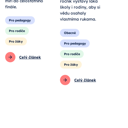
míří do celostátního
pro všechny
finále.
generace. Jubilejní
ročník výstavy láká
Pro pedagogy
školy i rodiny, aby si
vědu osahaly
Pro rodiče
vlastníma rukama.
Pro žáky
Obecné
Celý článek
Pro pedagogy
Pro rodiče
Pro žáky
Celý článek