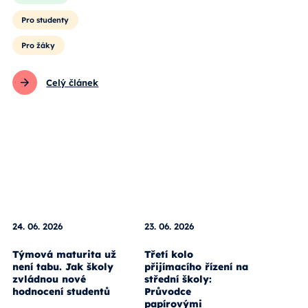
Pro studenty
Pro žáky
Celý článek
24. 06. 2026
23. 06. 2026
Týmová maturita už
Třetí kolo
není tabu. Jak školy
přijímacího řízení na
zvládnou nové
střední školy:
hodnocení studentů
Průvodce
papírovými