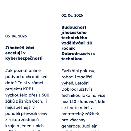
02. 06. 2026
03. 06. 2026
Budoucnost
jihočeského
Jihočeští žáci
technického
excelují v
vzdělávání: 10.
kyberbezpečnosti
ročník
Dobrodružství s
Jak poznat online
technikou
podvod a chránit svá
data? To si v rámci
Fyzikální pokusy,
projektu KPBI
roboti i tradiční
vyzkoušelo přes 1 500
výheň. Letošní
žáků z jižních Čech. Ti
Dobrodružství s
nejúspěšnější v
technikou láká na více
pondělí převzali ceny
než 150 stanovišť, kde
z rukou zástupců
se teorie mění v
kraje a jeden z nich
hmatatelný zážitek