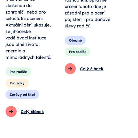
zkušenou do
určení tohoto dne je
zahraničí, nebo pro
zásadní pro placení
celostátní ocenění.
pojištění i pro daňové
Aktuální dění ukazuje,
úlevy rodičů.
že jihočeské
vzdělávací instituce
Obecné
jsou plné života,
energie a
Pro rodiče
mimořádných talentů.
Celý článek
Pro rodiče
Pro žáky
Zprávy od škol
Celý článek