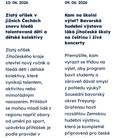
10. 06. 2026
09. 06. 2026
Zlatý oříšek v
Kam na školní
jižních Čechách
výlet? Bavorská
znovu hledá
hudební výstava
talentované děti a
láká jihočeské školy
dětské kolektivy
na češtinu i živé
koncerty
Zlatý oříšek
Přemýšlíte, kam
Jihočeského kraje
vyrazit se třídou na
otevřel nový ročník a
výlet, aby program
hledá děti i dětské
bavil studenty a
kolektivy, které
zároveň dával smysl
vynikají talentem,
z pohledu výuky?
aktivitou nebo
Sousední bavorský
mimořádným
okres Freyung-
nasazením. Přihlásit
Grafenau hostí
se mohou mladí lidé z
rozsáhlou Zemskou
regionu napříč obory
hudební výstavu,
od umění po sport,
která je kompletně
uzávěrka přihlášek je
připravená pro české
podle pravidel v