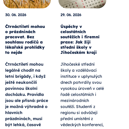
30. 06. 2026
29. 06. 2026
Čtrnáctiletí mohou
Úspěchy v
o prázdninách
celostátních
pracovat. Bez
soutěžích i firemní
souhlasu rodičů a
praxe: Jak žijí
lékařské prohlídky
střední školy v
to nejde
Jihočeském kraji
Čtrnáctiletí mohou
Jihočeské střední
legálně chodit na
školy a vzdělávací
letní brigády, i když
instituce v uplynulých
ještě neukončili
dnech potvrdily svou
povinnou školní
vysokou úroveň v celé
docházku. Pravidla
řadě celostátních i
jsou ale přísná: práce
mezinárodních
je možná výhradně o
soutěží. Studenti z
hlavních
regionu si odvážejí
prázdninách, musí
přední umístění z
být lehká, časově
vědeckých konferencí,