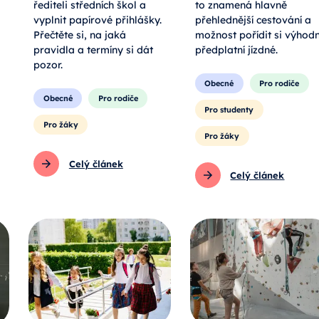
řediteli středních škol a
to znamená hlavně
vyplnit papírové přihlášky.
přehlednější cestování a
Přečtěte si, na jaká
možnost pořídit si výhod
pravidla a termíny si dát
předplatní jízdné.
pozor.
Obecné
Pro rodiče
Obecné
Pro rodiče
Pro studenty
Pro žáky
Pro žáky
Celý článek
Celý článek