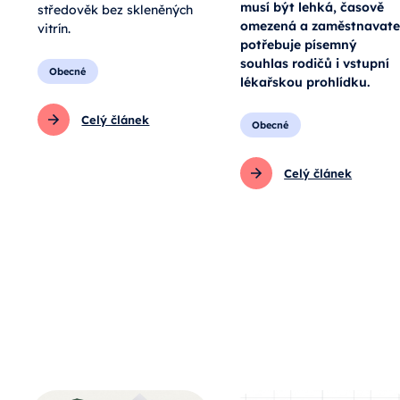
musí být lehká, časově
středověk bez skleněných
omezená a zaměstnavate
vitrín.
potřebuje písemný
souhlas rodičů i vstupní
Obecné
lékařskou prohlídku.
Celý článek
Obecné
Celý článek