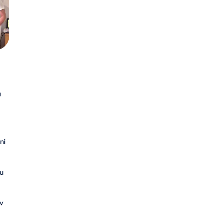
u
ní
u
 v