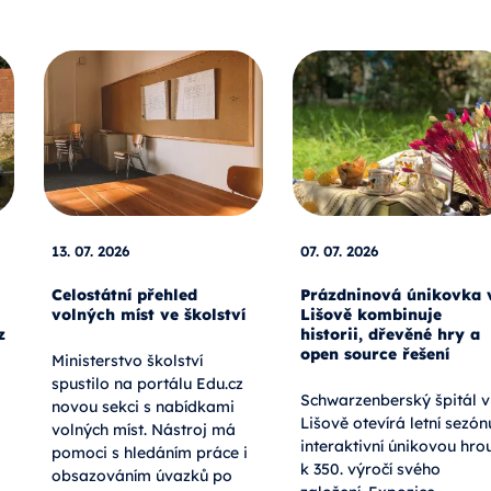
13. 07. 2026
07. 07. 2026
Celostátní přehled
Prázdninová únikovka 
volných míst ve školství
Lišově kombinuje
z
historii, dřevěné hry a
open source řešení
Ministerstvo školství
spustilo na portálu Edu.cz
Schwarzenberský špitál v
novou sekci s nabídkami
Lišově otevírá letní sezón
volných míst. Nástroj má
interaktivní únikovou hro
pomoci s hledáním práce i
k 350. výročí svého
obsazováním úvazků po