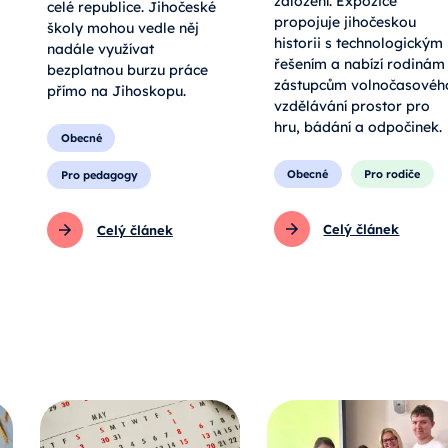
založení. Expozice
celé republice. Jihočeské
propojuje jihočeskou
školy mohou vedle něj
historii s technologickým
nadále využívat
řešením a nabízí rodinám 
bezplatnou burzu práce
zástupcům volnočasovéh
přímo na Jihoskopu.
vzdělávání prostor pro
hru, bádání a odpočinek.
Obecné
Obecné
Pro rodiče
Pro pedagogy
Celý článek
Celý článek