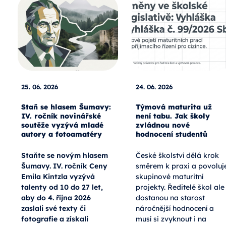
25. 06. 2026
24. 06. 2026
Staň se hlasem Šumavy:
Týmová maturita už
IV. ročník novinářské
není tabu. Jak školy
soutěže vyzývá mladé
zvládnou nové
autory a fotoamatéry
hodnocení studentů
Staňte se novým hlasem
České školství dělá krok
Šumavy. IV. ročník Ceny
směrem k praxi a povoluj
Emila Kintzla vyzývá
skupinové maturitní
talenty od 10 do 27 let,
projekty. Ředitelé škol ale
aby do 4. října 2026
dostanou na starost
zaslali své texty či
náročnější hodnocení a
fotografie a získali
musí si zvyknout i na