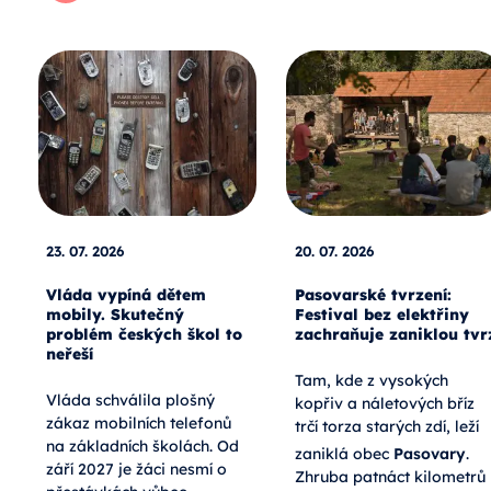
23. 07. 2026
20. 07. 2026
Vláda vypíná dětem
Pasovarské tvrzení:
mobily. Skutečný
Festival bez elektřiny
problém českých škol to
zachraňuje zaniklou tvr
neřeší
Tam, kde z vysokých
Vláda schválila plošný
kopřiv a náletových bříz
zákaz mobilních telefonů
trčí torza starých zdí, leží
na základních školách. Od
zaniklá obec
Pasovary
.
září 2027 je žáci nesmí o
Zhruba patnáct kilometrů