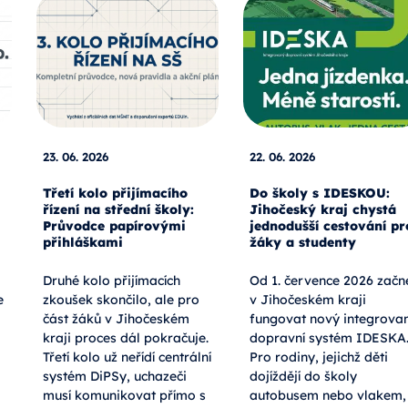
23. 06. 2026
22. 06. 2026
Třetí kolo přijímacího
Do školy s IDESKOU:
řízení na střední školy:
Jihočeský kraj chystá
Průvodce papírovými
jednodušší cestování pr
přihláškami
žáky a studenty
Druhé kolo přijímacích
Od 1. července 2026 začn
e
zkoušek skončilo, ale pro
v Jihočeském kraji
část žáků v Jihočeském
fungovat nový integrova
kraji proces dál pokračuje.
dopravní systém IDESKA
Třetí kolo už neřídí centrální
Pro rodiny, jejichž děti
systém DiPSy, uchazeči
dojíždějí do školy
musí komunikovat přímo s
autobusem nebo vlakem,