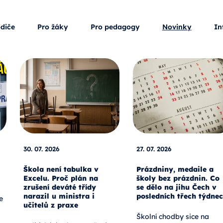
odiče
Pro žáky
Pro pedagogy
Novinky
In
30. 07. 2026
27. 07. 2026
Škola není tabulka v
Prázdniny, medaile a
Excelu. Proč plán na
školy bez prázdnin. Co
zrušení deváté třídy
se dělo na jihu Čech v
narazil u ministra i
posledních třech týdne
e
učitelů z praxe
Školní chodby sice na