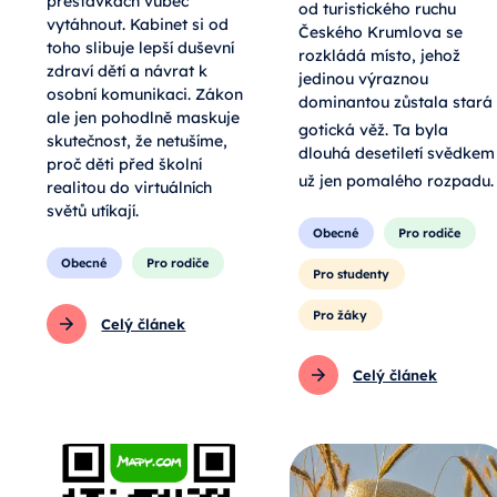
přestávkách vůbec
od turistického ruchu
vytáhnout. Kabinet si od
Českého Krumlova se
toho slibuje lepší duševní
rozkládá místo, jehož
zdraví dětí a návrat k
jedinou výraznou
osobní komunikaci. Zákon
dominantou zůstala stará
ale jen pohodlně maskuje
gotická věž
. Ta byla
skutečnost, že netušíme,
dlouhá desetiletí svědkem
proč děti před školní
už jen pomalého rozpadu
.
realitou do virtuálních
světů utíkají.
Obecné
Pro rodiče
Obecné
Pro rodiče
Pro studenty
Pro žáky
Celý článek
Celý článek