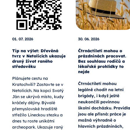
01. 07. 2026
30. 06. 2026
Tip na výlet: Dřevěná
Čtrnáctiletí mohou o
tvrz v Netolicích ukazuje
prázdninách pracovat.
drsný život raného
Bez souhlasu rodičů a
středověku
lékařské prohlídky to
nejde
Plánujete cestu na
Čtrnáctiletí mohou
Kratochvíli? Zastavte se v
legálně chodit na letní
Netolicích. Na kopci Svatý
brigády, i když ještě
Ján se ukrývá místo, kudy
neukončili povinnou
kráčely dějiny. Bývalé
školní docházku. Pravidl
přemyslovské hradiště
jsou ale přísná: práce je
střežilo Lineckou stezku a
možná výhradně o
dnes tu roste unikátní
hlavních prázdninách,
archeopark. Ukazuje raný