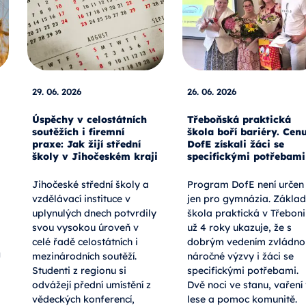
29. 06. 2026
26. 06. 2026
Úspěchy v celostátních
Třeboňská praktická
soutěžích i firemní
škola boří bariéry. Cen
praxe: Jak žijí střední
DofE získali žáci se
školy v Jihočeském kraji
specifickými potřebami
Jihočeské střední školy a
Program DofE není určen
vzdělávací instituce v
jen pro gymnázia. Základ
uplynulých dnech potvrdily
škola praktická v Třeboni
svou vysokou úroveň v
už 4 roky ukazuje, že s
celé řadě celostátních i
dobrým vedením zvládno
a
mezinárodních soutěží.
náročné výzvy i žáci se
Studenti z regionu si
specifickými potřebami.
odvážejí přední umístění z
Dvě noci ve stanu, vaření
vědeckých konferencí,
lese a pomoc komunitě.