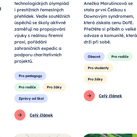
technologických olympiád
Anežka Marušincová se
l
i prestižních řemeslných
stala první Češkou s
přehlídek. Vedle soutěžních
Downovým syndromem,
úspěchů se školy aktivně
která získala cenu DofE.
zaměřují na propojování
Přečtěte si příběh o velké
výuky s reálnou firemní
odvaze a komunitě, která
praxí, pořádání
drží při sobě.
zahraničních expedic a
podporu charitativních
Obecné
Pro rodiče
projektů.
Pro studenty
Pro pedagogy
Pro žáky
Pro rodiče
Pro žáky
Celý článek
Zprávy od škol
Celý článek