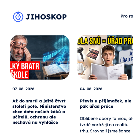
Pro r
07. 08. 2026
04. 08. 2026
Až do smrti a ještě čtvrt
Převis u přijímaček, ale
století poté. Ministerstvo
pak úřad práce
chce data našich žáků a
učitelů, ochranu ale
Oblíbené obory táhnou, al
nechává na vyhlášce
tvrdě narážejí na realitu
trhu. Srovnali jsme šance