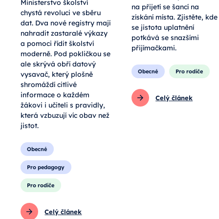
Ministerstvo školství
na přijetí se šancí na
chystá revoluci ve sběru
získání místa. Zjistěte, kde
dat. Dva nové registry mají
se jistota uplatnění
nahradit zastaralé výkazy
potkává se snazšími
a pomoci řídit školství
přijímačkami.
moderně. Pod pokličkou se
ale skrývá obří datový
Obecné
Pro rodiče
vysavač, který plošně
shromáždí citlivé
informace o každém
Celý článek
žákovi i učiteli s pravidly,
která vzbuzují víc obav než
jistot.
Obecné
Pro pedagogy
Pro rodiče
Celý článek