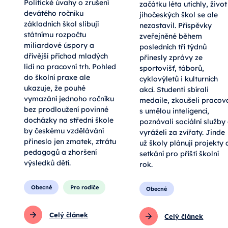
Politické úvahy o zrušení
začátku léta utichly, život
devátého ročníku
jihočeských škol se ale
základních škol slibují
nezastavil. Příspěvky
státnímu rozpočtu
zveřejněné během
miliardové úspory a
posledních tří týdnů
dřívější příchod mladých
přinesly zprávy ze
lidí na pracovní trh. Pohled
sportovišť, táborů,
do školní praxe ale
cyklovýletů i kulturních
ukazuje, že pouhé
akcí. Studenti sbírali
vymazání jednoho ročníku
medaile, zkoušeli pracov
bez prodloužení povinné
s umělou inteligencí,
docházky na střední škole
poznávali sociální služby
by českému vzdělávání
vyráželi za zvířaty. Jinde
přineslo jen zmatek, ztrátu
už školy plánují projekty 
pedagogů a zhoršení
setkání pro příští školní
výsledků dětí.
rok.
Obecné
Pro rodiče
Obecné
Celý článek
Celý článek