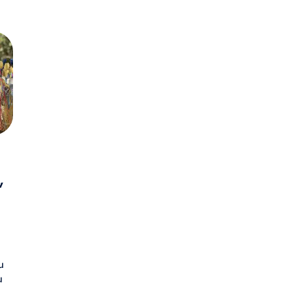
v
u
u