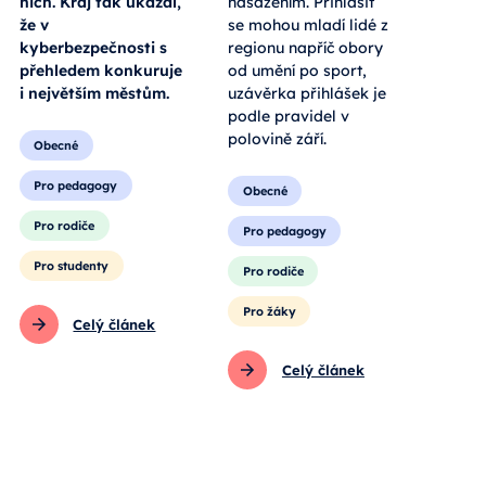
nich. Kraj tak ukázal,
nasazením. Přihlásit
že v
se mohou mladí lidé z
kyberbezpečnosti s
regionu napříč obory
přehledem konkuruje
od umění po sport,
i největším městům.
uzávěrka přihlášek je
podle pravidel v
polovině září.
Obecné
Pro pedagogy
Obecné
Pro rodiče
Pro pedagogy
Pro studenty
Pro rodiče
Pro žáky
Celý článek
Celý článek