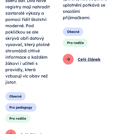
sběru dat. Dva nové
uplatnění potkává se
registry mají nahradit
snazšími
zastaralé výkazy a
přijímačkami.
pomoci řídit školství
moderně. Pod
pokličkou se ale
Obecné
skrývá obří datový
Pro rodiče
vysavač, který plošně
shromáždí citlivé
informace o každém
Celý článek
žákovi i učiteli s
pravidly, která
vzbuzují víc obav než
jistot.
Obecné
Pro pedagogy
Pro rodiče