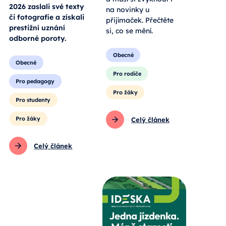
2026 zaslali své texty
na novinky u
či fotografie a získali
přijímaček. Přečtěte
prestižní uznání
si, co se mění.
odborné poroty.
Obecné
Obecné
Pro rodiče
Pro pedagogy
Pro žáky
Pro studenty
Pro žáky
Celý článek
Celý článek