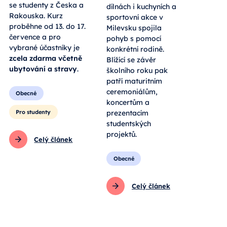
se studenty z Česka a
dílnách i kuchyních a
Rakouska. Kurz
sportovní akce v
proběhne od 13. do 17.
Milevsku spojila
července a pro
pohyb s pomocí
vybrané účastníky je
konkrétní rodině.
zcela zdarma včetně
Blížící se závěr
ubytování a stravy
.
školního roku pak
patří maturitním
ceremoniálům,
Obecné
koncertům a
Pro studenty
prezentacím
studentských
projektů.
Celý článek
Obecné
Celý článek