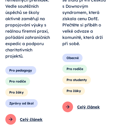
řemeslných přehlídek.
se stala první Češkou
Vedle soutěžních
s Downovým
úspěchů se školy
syndromem, která
aktivně zaměřují na
získala cenu DofE.
propojování výuky s
Přečtěte si příběh o
reálnou firemní praxí,
velké odvaze a
pořádání zahraničních
komunitě, která drží
expedic a podporu
při sobě.
charitativních
projektů.
Obecné
Pro rodiče
Pro pedagogy
Pro studenty
Pro rodiče
Pro žáky
Pro žáky
Zprávy od škol
Celý článek
Celý článek