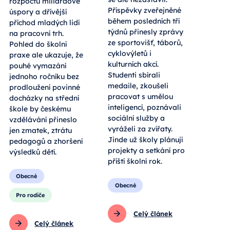
rozpočtu miliardové
Příspěvky zveřejněné
úspory a dřívější
během posledních tří
příchod mladých lidí
týdnů přinesly zprávy
na pracovní trh.
ze sportovišť, táborů,
Pohled do školní
cyklovýletů i
praxe ale ukazuje, že
kulturních akcí.
pouhé vymazání
Studenti sbírali
jednoho ročníku bez
medaile, zkoušeli
prodloužení povinné
pracovat s umělou
docházky na střední
inteligencí, poznávali
škole by českému
sociální služby a
vzdělávání přineslo
vyráželi za zvířaty.
jen zmatek, ztrátu
Jinde už školy plánují
pedagogů a zhoršení
projekty a setkání pro
výsledků dětí.
příští školní rok.
Obecné
Obecné
Pro rodiče
Celý článek
Celý článek