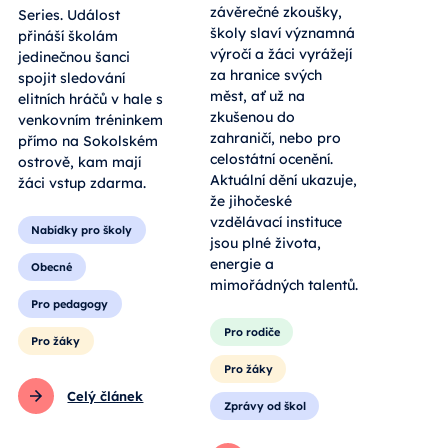
závěrečné zkoušky,
Series. Událost
školy slaví významná
přináší školám
výročí a žáci vyrážejí
jedinečnou šanci
za hranice svých
spojit sledování
měst, ať už na
elitních hráčů v hale s
zkušenou do
venkovním tréninkem
zahraničí, nebo pro
přímo na Sokolském
celostátní ocenění.
ostrově, kam mají
Aktuální dění ukazuje,
žáci vstup zdarma.
že jihočeské
vzdělávací instituce
Nabídky pro školy
jsou plné života,
energie a
Obecné
mimořádných talentů.
Pro pedagogy
Pro rodiče
Pro žáky
Pro žáky
Celý článek
Zprávy od škol