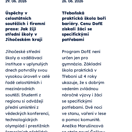
29. 06. 2026
26. 06. 2026
Úspěchy v
Třeboňská
celostátních
praktická škola boří
soutěžích i firemní
bariéry. Cenu DofE
praxe: Jak žijí
získali žáci se
střední školy v
specifickými
Jihočeském kraji
potřebami
Jihočeské střední
Program DofE není
školy a vzdělávací
určen jen pro
instituce v uplynulých
gymnázia. Základní
dnech potvrdily svou
škola praktická v
vysokou úroveň v celé
Třeboni už 4 roky
řadě celostátních i
ukazuje, že s dobrým
mezinárodních
vedením zvládnou
soutěží. Studenti z
náročné výzvy i žáci
regionu si odvážejí
se specifickými
přední umístění z
potřebami. Dvě noci
vědeckých konferencí,
ve stanu, vaření v lese
technologických
a pomoc komunitě.
olympiád i prestižních
Anežka Marušincová