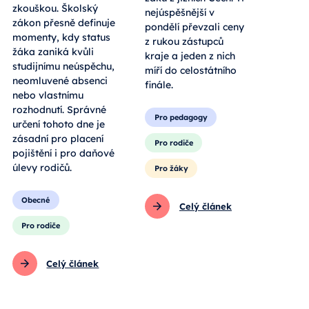
zkouškou. Školský
nejúspěšnější v
zákon přesně definuje
pondělí převzali ceny
momenty, kdy status
z rukou zástupců
žáka zaniká kvůli
kraje a jeden z nich
studijnímu neúspěchu,
míří do celostátního
neomluvené absenci
finále.
nebo vlastnímu
rozhodnutí. Správné
Pro pedagogy
určení tohoto dne je
zásadní pro placení
Pro rodiče
pojištění i pro daňové
úlevy rodičů.
Pro žáky
Obecné
Celý článek
Pro rodiče
Celý článek