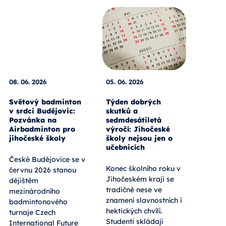
08. 06. 2026
05. 06. 2026
Světový badminton
Týden dobrých
v srdci Budějovic:
skutků a
Pozvánka na
sedmdesátiletá
Airbadminton pro
výročí: Jihočeské
jihočeské školy
školy nejsou jen o
učebnicích
České Budějovice se v
Konec školního roku v
červnu 2026 stanou
Jihočeském kraji se
dějištěm
tradičně nese ve
mezinárodního
znamení slavnostních i
badmintonového
hektických chvílí.
turnaje Czech
Studenti skládají
International Future