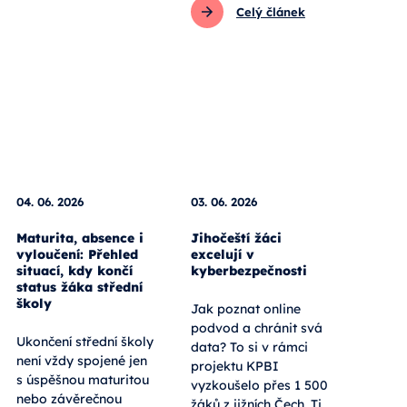
Celý článek
04. 06. 2026
03. 06. 2026
Maturita, absence i
Jihočeští žáci
vyloučení: Přehled
excelují v
situací, kdy končí
kyberbezpečnosti
status žáka střední
školy
Jak poznat online
podvod a chránit svá
Ukončení střední školy
data? To si v rámci
není vždy spojené jen
projektu KPBI
s úspěšnou maturitou
vyzkoušelo přes 1 500
nebo závěrečnou
žáků z jižních Čech. Ti