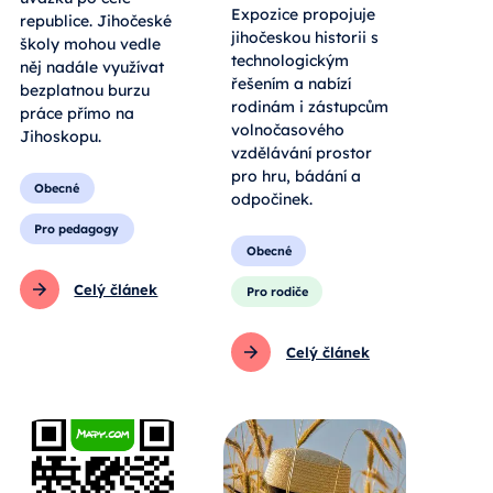
Expozice propojuje
republice. Jihočeské
jihočeskou historii s
školy mohou vedle
technologickým
něj nadále využívat
řešením a nabízí
bezplatnou burzu
rodinám i zástupcům
práce přímo na
volnočasového
Jihoskopu.
vzdělávání prostor
pro hru, bádání a
Obecné
odpočinek.
Pro pedagogy
Obecné
Celý článek
Pro rodiče
Celý článek