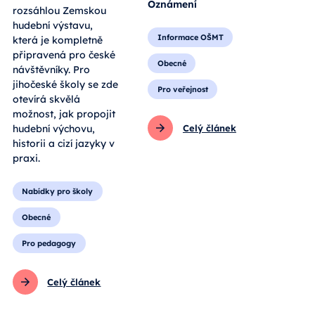
Oznámení
rozsáhlou Zemskou
hudební výstavu,
Informace OŠMT
která je kompletně
připravená pro české
Obecné
návštěvníky. Pro
jihočeské školy se zde
Pro veřejnost
otevírá skvělá
možnost, jak propojit
hudební výchovu,
Celý článek
historii a cizí jazyky v
praxi.
Nabídky pro školy
Obecné
Pro pedagogy
Celý článek