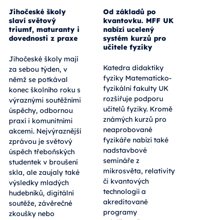
Jihočeské školy
Od základů po
slaví světový
kvantovku. MFF UK
triumf, maturanty i
nabízí ucelený
dovednosti z praxe
systém kurzů pro
učitele fyziky
Jihočeské školy mají
Katedra didaktiky
za sebou týden, v
fyziky Matematicko-
němž se potkával
fyzikální fakulty UK
konec školního roku s
rozšiřuje podporu
výraznými soutěžními
učitelů fyziky. Kromě
úspěchy, odbornou
známých kurzů pro
praxí i komunitními
neaprobované
akcemi. Nejvýraznější
fyzikáře nabízí také
zprávou je světový
nadstavbové
úspěch třeboňských
semináře z
studentek v broušení
mikrosvěta, relativity
skla, ale zaujaly také
či kvantových
výsledky mladých
technologií a
hudebníků, digitální
akreditované
soutěže, závěrečné
programy
zkoušky nebo