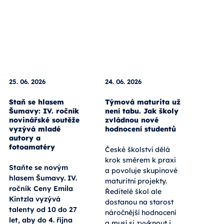
25. 06. 2026
24. 06. 2026
Staň se hlasem
Týmová maturita už
Šumavy: IV. ročník
není tabu. Jak školy
novinářské soutěže
zvládnou nové
vyzývá mladé
hodnocení studentů
autory a
fotoamatéry
České školství dělá
krok směrem k praxi
Staňte se novým
a povoluje skupinové
hlasem Šumavy. IV.
maturitní projekty.
ročník Ceny Emila
Ředitelé škol ale
Kintzla vyzývá
dostanou na starost
talenty od 10 do 27
náročnější hodnocení
let, aby do 4. října
a musí si zvyknout i