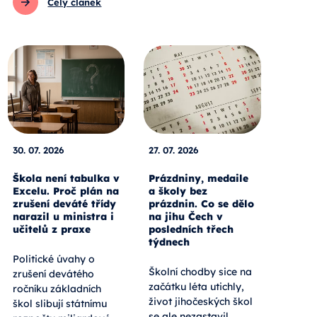
Celý článek
30. 07. 2026
27. 07. 2026
Škola není tabulka v
Prázdniny, medaile
Excelu. Proč plán na
a školy bez
zrušení deváté třídy
prázdnin. Co se dělo
narazil u ministra i
na jihu Čech v
učitelů z praxe
posledních třech
týdnech
Politické úvahy o
Školní chodby sice na
zrušení devátého
začátku léta utichly,
ročníku základních
život jihočeských škol
škol slibují státnímu
se ale nezastavil.