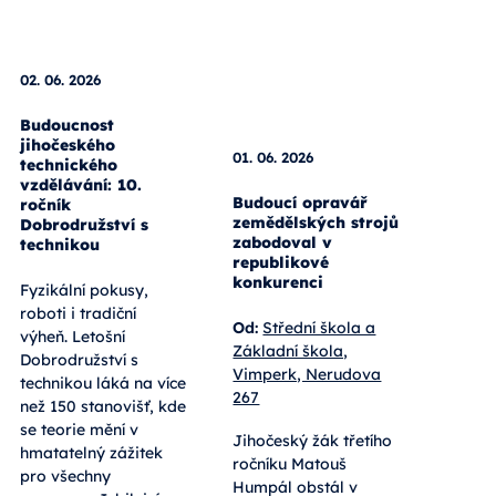
02. 06. 2026
01. 06. 2026
Budoucnost
jihočeského
Budoucí opravář
technického
zemědělských strojů
vzdělávání: 10.
zabodoval v
ročník
republikové
Dobrodružství s
konkurenci
technikou
Od:
Střední škola a
Fyzikální pokusy,
Základní škola,
roboti i tradiční
Vimperk, Nerudova
výheň. Letošní
267
Dobrodružství s
technikou láká na více
Jihočeský žák třetího
než 150 stanovišť, kde
ročníku Matouš
se teorie mění v
Humpál obstál v