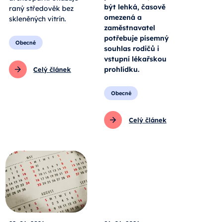
být lehká, časově
raný středověk bez
omezená a
skleněných vitrín.
zaměstnavatel
potřebuje písemný
Obecné
souhlas rodičů i
vstupní lékařskou
prohlídku.
Celý článek
Obecné
Celý článek