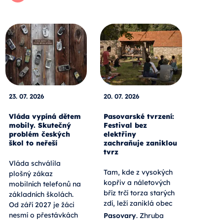
23. 07. 2026
20. 07. 2026
Vláda vypíná dětem
Pasovarské tvrzení:
mobily. Skutečný
Festival bez
problém českých
elektřiny
škol to neřeší
zachraňuje zaniklou
tvrz
Vláda schválila
Tam, kde z vysokých
plošný zákaz
kopřiv a náletových
mobilních telefonů na
bříz trčí torza starých
základních školách.
zdí, leží zaniklá obec
Od září 2027 je žáci
nesmí o přestávkách
Pasovary
. Zhruba