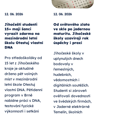
12. 06. 2026
12. 06. 2026
Jihočeští studenti
Od světového zlata
15+ mají šanci
ve skle po jadernou
vyrazit zdarma na
maturitu. Jihočeské
mezinárodní letní
školy uzavírají rok
školu Otestuj vlastní
úspěchy i praxí
DNA
Jihočeské školy v
Pro středoškoláky od
uplynulých dnech
15 let z Jihočeského
bodovaly v
kraje je aktuálně
řemeslných,
drženo pět volných
hudebních,
míst v mezinárodní
vědomostních i
letní škole Otestuj
digitálních soutěžích.
vlastní DNA. Pětidenní
Studenti si zároveň
program v Brně
ověřovali dovednosti
nabídne práci s DNA,
ve švédských firmách,
testování fyzické
v Jaderné elektrárně
výkonnosti i setkání
Temelín, školních