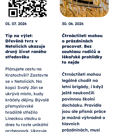
01. 07. 2026
30. 06. 2026
Tip na výlet:
Čtrnáctiletí mohou
Dřevěná tvrz v
o prázdninách
Netolicích ukazuje
pracovat. Bez
drsný život raného
souhlasu rodičů a
středověku
lékařské prohlídky
to nejde
Plánujete cestu na
Čtrnáctiletí mohou
Kratochvíli? Zastavte
legálně chodit na
se v Netolicích. Na
letní brigády, i když
kopci Svatý Ján se
ještě neukončili
ukrývá místo, kudy
povinnou školní
kráčely dějiny. Bývalé
docházku. Pravidla
přemyslovské
jsou ale přísná: práce
hradiště střežilo
je možná výhradně o
Lineckou stezku a
hlavních
dnes tu roste unikátní
prázdninách, musí
archeopark. Ukazuje