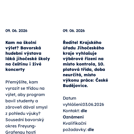
09. 06. 2026
09. 06. 2026
Kam na školní
Ředitel Krajského
výlet? Bavorská
úřadu Jihočeského
hudební výstava
kraje vyhlašuje
láká jihočeské školy
výběrové řízení na
na češtinu i živé
místo kontrola, 10.
koncerty
platová třída, doba
neurčitá, místo
výkonu práce: České
Přemýšlíte, kam
Budějovice.
vyrazit se třídou na
výlet, aby program
Datum
bavil studenty a
vyhlášení:03.06.2026
zároveň dával smysl
Kontakt:
dle
z pohledu výuky?
Oznámení
Sousední bavorský
Kvalifikační
okres Freyung-
požadavky:
dle
Grafenau hostí