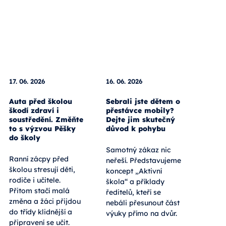
17. 06. 2026
16. 06. 2026
Auta před školou
Sebrali jste dětem o
škodí zdraví i
přestávce mobily?
soustředění. Změňte
Dejte jim skutečný
to s výzvou Pěšky
důvod k pohybu
do školy
Samotný zákaz nic
Ranní zácpy před
neřeší. Představujeme
školou stresují děti,
koncept „Aktivní
rodiče i učitele.
škola“ a příklady
Přitom stačí malá
ředitelů, kteří se
změna a žáci přijdou
nebáli přesunout část
do třídy klidnější a
výuky přímo na dvůr.
připravení se učit.