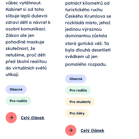
vůbec vytáhnout.
patnáct kilometrů od
Kabinet si od toho
turistického ruchu
slibuje lepší duševní
Českého Krumlova se
zdraví dětí a návrat k
rozkládá místo, jehož
osobní komunikaci.
jedinou výraznou
Zákon ale jen
dominantou zůstala
pohodlně maskuje
stará gotická věž
. Ta
skutečnost, že
byla dlouhá desetiletí
netušíme, proč děti
svědkem už jen
před školní realitou
pomalého rozpadu
.
do virtuálních světů
utíkají.
Obecné
Obecné
Pro rodiče
Pro rodiče
Pro studenty
Pro žáky
Celý článek
Celý článek