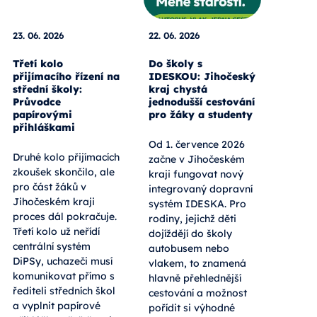
23. 06. 2026
22. 06. 2026
Třetí kolo
Do školy s
přijímacího řízení na
IDESKOU: Jihočeský
střední školy:
kraj chystá
Průvodce
jednodušší cestování
papírovými
pro žáky a studenty
přihláškami
Od 1. července 2026
Druhé kolo přijímacích
začne v Jihočeském
zkoušek skončilo, ale
kraji fungovat nový
pro část žáků v
integrovaný dopravní
Jihočeském kraji
systém IDESKA. Pro
proces dál pokračuje.
rodiny, jejichž děti
Třetí kolo už neřídí
dojíždějí do školy
centrální systém
autobusem nebo
DiPSy, uchazeči musí
vlakem, to znamená
komunikovat přímo s
hlavně přehlednější
řediteli středních škol
cestování a možnost
a vyplnit papírové
pořídit si výhodné