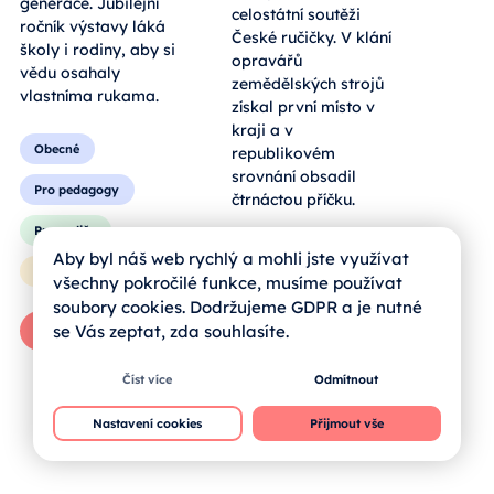
hmatatelný zážitek
celostátní soutěži
pro všechny
České ručičky. V klání
generace. Jubilejní
opravářů
ročník výstavy láká
zemědělských strojů
školy i rodiny, aby si
získal první místo v
vědu osahaly
kraji a v
vlastníma rukama.
republikovém
srovnání obsadil
čtrnáctou příčku.
Obecné
Pro pedagogy
Obecné
Aby byl náš web rychlý a mohli jste využívat
všechny pokročilé funkce, musíme používat
Pro rodiče
Pro rodiče
soubory cookies. Dodržujeme GDPR a je nutné
Pro žáky
se Vás zeptat, zda souhlasíte.
Pro žáky
Zprávy od škol
Číst více
Odmítnout
Celý článek
Nastavení cookies
Přijmout vše
Celý článek