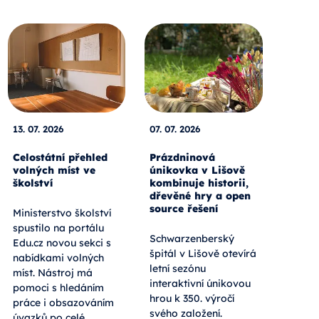
13. 07. 2026
07. 07. 2026
Celostátní přehled
Prázdninová
volných míst ve
únikovka v Lišově
školství
kombinuje historii,
dřevěné hry a open
source řešení
Ministerstvo školství
spustilo na portálu
Schwarzenberský
Edu.cz novou sekci s
špitál v Lišově otevírá
nabídkami volných
letní sezónu
míst. Nástroj má
interaktivní únikovou
pomoci s hledáním
hrou k 350. výročí
práce i obsazováním
svého založení.
úvazků po celé