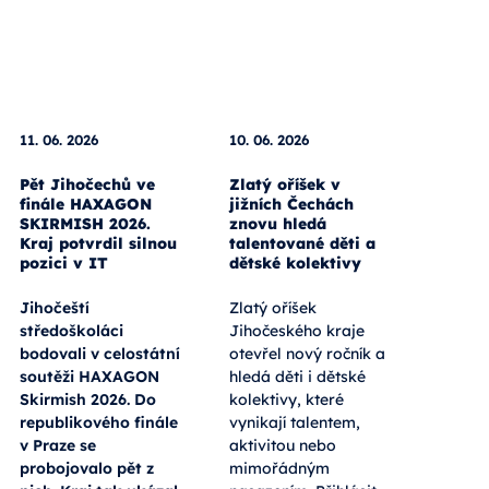
11. 06. 2026
10. 06. 2026
Pět Jihočechů ve
Zlatý oříšek v
finále HAXAGON
jižních Čechách
SKIRMISH 2026.
znovu hledá
Kraj potvrdil silnou
talentované děti a
pozici v IT
dětské kolektivy
Jihočeští
Zlatý oříšek
středoškoláci
Jihočeského kraje
bodovali v celostátní
otevřel nový ročník a
soutěži HAXAGON
hledá děti i dětské
Skirmish 2026. Do
kolektivy, které
republikového finále
vynikají talentem,
v Praze se
aktivitou nebo
probojovalo pět z
mimořádným