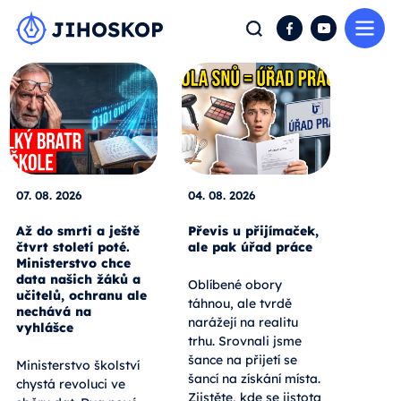
Me
Hledat
Facebook
YouTube
07. 08. 2026
04. 08. 2026
Až do smrti a ještě
Převis u přijímaček,
čtvrt století poté.
ale pak úřad práce
Ministerstvo chce
data našich žáků a
Oblíbené obory
učitelů, ochranu ale
táhnou, ale tvrdě
nechává na
narážejí na realitu
vyhlášce
trhu. Srovnali jsme
šance na přijetí se
Ministerstvo školství
šancí na získání místa.
chystá revoluci ve
Zjistěte, kde se jistota