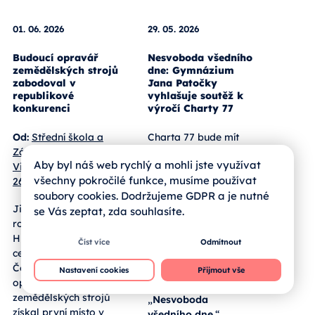
01. 06. 2026
29. 05. 2026
Budoucí opravář
Nesvoboda všedního
zemědělských strojů
dne: Gymnázium
zabodoval v
Jana Patočky
republikové
vyhlašuje soutěž k
konkurenci
výročí Charty 77
Aby byl náš web rychlý a mohli jste využívat
Od:
Střední škola a
Charta 77 bude mít
všechny pokročilé funkce, musíme používat
Základní škola,
padesát let.
soubory cookies. Dodržujeme GDPR a je nutné
Vimperk, Nerudova
Gymnázium prof.
se Vás zeptat, zda souhlasíte.
267
Jana Patočky k této
příležitosti otevírá
Číst více
Odmítnout
Jihočeský žák třetího
celostátní soutěž
ročníku Matouš
Patočkovo
Nastavení cookies
Přijmout vše
Humpál obstál v
memorandum. Cílí na
celostátní soutěži
všechny
České ručičky. V klání
středoškoláky a ptá