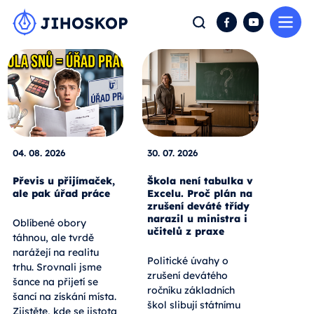
Me
Hledat
Facebook
YouTube
04. 08. 2026
30. 07. 2026
Převis u přijímaček,
Škola není tabulka v
ale pak úřad práce
Excelu. Proč plán na
zrušení deváté třídy
narazil u ministra i
Oblíbené obory
učitelů z praxe
táhnou, ale tvrdě
narážejí na realitu
Politické úvahy o
trhu. Srovnali jsme
zrušení devátého
šance na přijetí se
ročníku základních
šancí na získání místa.
škol slibují státnímu
Zjistěte, kde se jistota