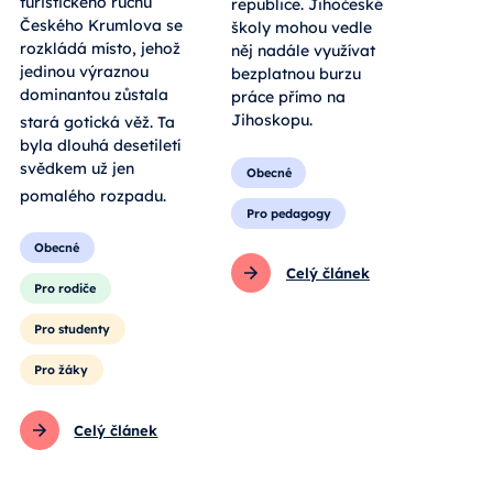
turistického ruchu
republice. Jihočeské
Českého Krumlova se
školy mohou vedle
rozkládá místo, jehož
něj nadále využívat
jedinou výraznou
bezplatnou burzu
dominantou zůstala
práce přímo na
Jihoskopu.
stará gotická věž
. Ta
byla dlouhá desetiletí
svědkem už jen
Obecné
pomalého rozpadu
.
Pro pedagogy
Obecné
Celý článek
Pro rodiče
Pro studenty
Pro žáky
Celý článek