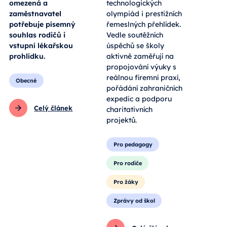
omezená a
technologických
zaměstnavatel
olympiád i prestižních
potřebuje písemný
řemeslných přehlídek.
souhlas rodičů i
Vedle soutěžních
vstupní lékařskou
úspěchů se školy
prohlídku.
aktivně zaměřují na
propojování výuky s
reálnou firemní praxí,
Obecné
pořádání zahraničních
expedic a podporu
Celý článek
charitativních
projektů.
Pro pedagogy
Pro rodiče
Pro žáky
Zprávy od škol