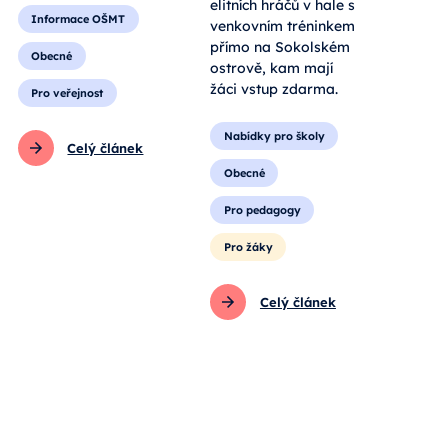
elitních hráčů v hale s
Informace OŠMT
venkovním tréninkem
přímo na Sokolském
Obecné
ostrově, kam mají
žáci vstup zdarma.
Pro veřejnost
Nabídky pro školy
Celý článek
Obecné
Pro pedagogy
Pro žáky
Celý článek