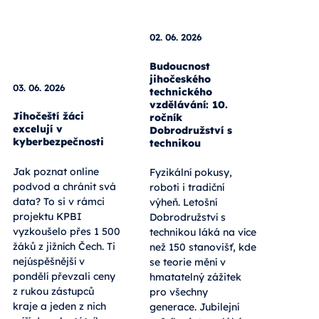
02. 06. 2026
03. 06. 2026
Budoucnost
jihočeského
Jihočeští žáci
technického
excelují v
vzdělávání: 10.
kyberbezpečnosti
ročník
Dobrodružství s
Jak poznat online
technikou
podvod a chránit svá
data? To si v rámci
Fyzikální pokusy,
projektu KPBI
roboti i tradiční
vyzkoušelo přes 1 500
výheň. Letošní
žáků z jižních Čech. Ti
Dobrodružství s
nejúspěšnější v
technikou láká na více
pondělí převzali ceny
než 150 stanovišť, kde
z rukou zástupců
se teorie mění v
kraje a jeden z nich
hmatatelný zážitek