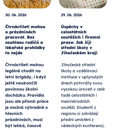
30. 06. 2026
29. 06. 2026
Čtrnáctiletí mohou
Úspěchy v
o prázdninách
celostátních
pracovat. Bez
soutěžích i firemní
souhlasu rodičů a
praxe: Jak žijí
lékařské prohlídky
střední školy v
to nejde
Jihočeském kraji
Čtrnáctiletí mohou
Jihočeské střední
legálně chodit na
školy a vzdělávací
letní brigády, i když
instituce v uplynulých
ještě neukončili
dnech potvrdily svou
povinnou školní
vysokou úroveň v celé
docházku. Pravidla
řadě celostátních i
jsou ale přísná: práce
mezinárodních
je možná výhradně o
soutěží. Studenti z
hlavních
regionu si odvážejí
prázdninách, musí
přední umístění z
být lehká, časově
vědeckých konferencí,