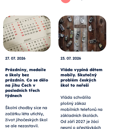
27. 07. 2026
23. 07. 2026
Prázdniny, medaile
Vláda vypíná dětem
a školy bez
mobily. Skutečný
prázdnin. Co se dělo
problém českých
na jihu Čech v
škol to neřeší
posledních třech
týdnech
Vláda schválila
plošný zákaz
Školní chodby sice na
mobilních telefonů na
začátku léta utichly,
základních školách.
život jihočeských škol
Od září 2027 je žáci
se ale nezastavil.
nesmí o přestávkách