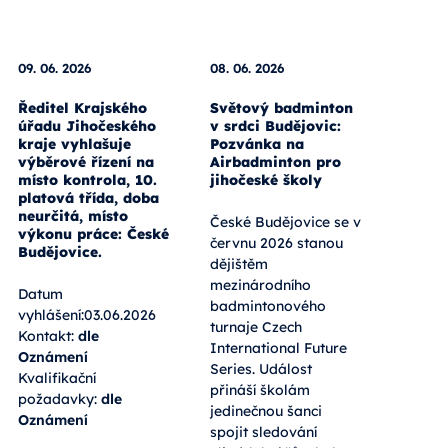
09. 06. 2026
08. 06. 2026
Ředitel Krajského
Světový badminton
úřadu Jihočeského
v srdci Budějovic:
kraje vyhlašuje
Pozvánka na
výběrové řízení na
Airbadminton pro
místo kontrola, 10.
jihočeské školy
platová třída, doba
neurčitá, místo
České Budějovice se v
výkonu práce: České
červnu 2026 stanou
Budějovice.
dějištěm
mezinárodního
Datum
badmintonového
vyhlášení:03.06.2026
turnaje Czech
Kontakt:
dle
International Future
Oznámení
Series. Událost
Kvalifikační
přináší školám
požadavky:
dle
jedinečnou šanci
Oznámení
spojit sledování