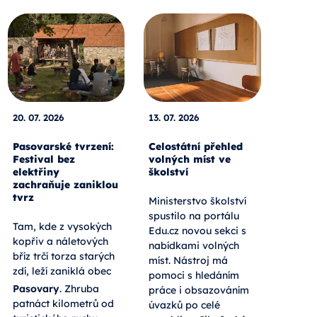
20. 07. 2026
13. 07. 2026
Pasovarské tvrzení:
Celostátní přehled
Festival bez
volných míst ve
elektřiny
školství
zachraňuje zaniklou
tvrz
Ministerstvo školství
spustilo na portálu
Tam, kde z vysokých
Edu.cz novou sekci s
kopřiv a náletových
nabídkami volných
bříz trčí torza starých
míst. Nástroj má
zdí, leží zaniklá obec
pomoci s hledáním
Pasovary
. Zhruba
práce i obsazováním
patnáct kilometrů od
úvazků po celé