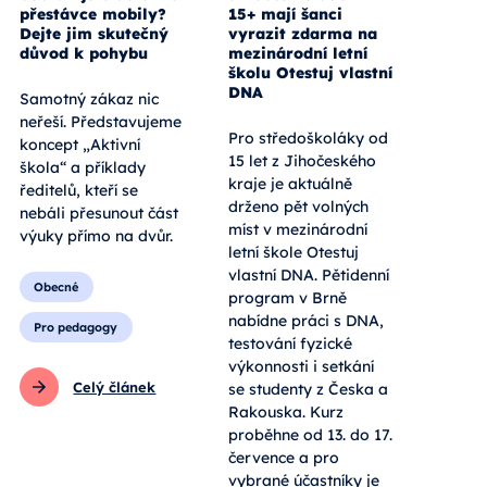
přestávce mobily?
15+ mají šanci
Dejte jim skutečný
vyrazit zdarma na
důvod k pohybu
mezinárodní letní
školu Otestuj vlastní
DNA
Samotný zákaz nic
neřeší. Představujeme
Pro středoškoláky od
koncept „Aktivní
15 let z Jihočeského
škola“ a příklady
kraje je aktuálně
ředitelů, kteří se
drženo pět volných
nebáli přesunout část
míst v mezinárodní
výuky přímo na dvůr.
letní škole Otestuj
vlastní DNA. Pětidenní
Obecné
program v Brně
nabídne práci s DNA,
Pro pedagogy
testování fyzické
výkonnosti i setkání
Celý článek
se studenty z Česka a
Rakouska. Kurz
proběhne od 13. do 17.
července a pro
vybrané účastníky je