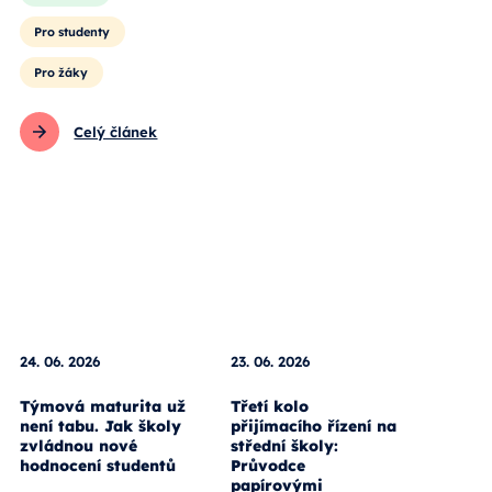
Pro studenty
Pro žáky
Celý článek
24. 06. 2026
23. 06. 2026
Týmová maturita už
Třetí kolo
není tabu. Jak školy
přijímacího řízení na
zvládnou nové
střední školy:
hodnocení studentů
Průvodce
papírovými