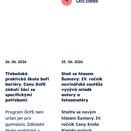
Celý článek
26. 06. 2026
25. 06. 2026
Třeboňská
Staň se hlasem
praktická škola boří
Šumavy: IV. ročník
bariéry. Cenu DofE
novinářské soutěže
získali žáci se
vyzývá mladé
specifickými
autory a
potřebami
fotoamatéry
Program DofE není
Staňte se novým
určen jen pro
hlasem Šumavy. IV.
gymnázia. Základní
ročník Ceny Emila
škola praktická v
Kintzla vyzývá