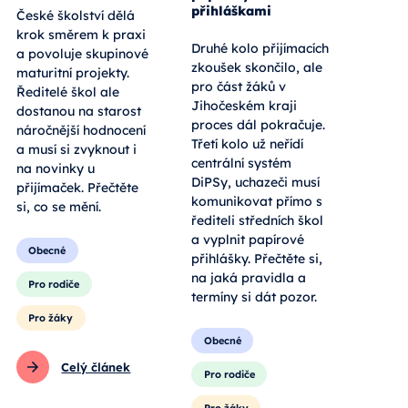
přihláškami
České školství dělá
krok směrem k praxi
Druhé kolo přijímacích
a povoluje skupinové
zkoušek skončilo, ale
maturitní projekty.
pro část žáků v
Ředitelé škol ale
Jihočeském kraji
dostanou na starost
proces dál pokračuje.
náročnější hodnocení
Třetí kolo už neřídí
a musí si zvyknout i
centrální systém
na novinky u
DiPSy, uchazeči musí
přijímaček. Přečtěte
komunikovat přímo s
si, co se mění.
řediteli středních škol
a vyplnit papírové
Obecné
přihlášky. Přečtěte si,
na jaká pravidla a
Pro rodiče
termíny si dát pozor.
Pro žáky
Obecné
Celý článek
Pro rodiče
Pro žáky