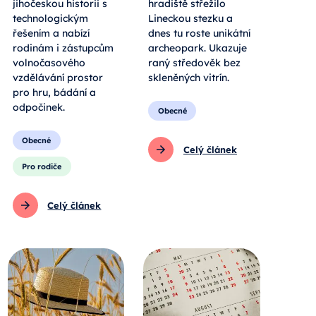
jihočeskou historii s
hradiště střežilo
technologickým
Lineckou stezku a
řešením a nabízí
dnes tu roste unikátní
rodinám i zástupcům
archeopark. Ukazuje
volnočasového
raný středověk bez
vzdělávání prostor
skleněných vitrín.
pro hru, bádání a
odpočinek.
Obecné
Obecné
Celý článek
Pro rodiče
Celý článek