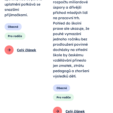
rozpočtu miliardové
uplatnění potkává se
úspory a dřívější
snazšími
příchod mladých lidí
přijímačkami.
na pracovní trh.
Pohled do školní
Obecné
praxe ale ukazuje, že
pouhé vymazání
Pro rodiče
jednoho ročníku bez
prodloužení povinné
docházky na střední
Celý článek
škole by českému
vzdělávání přineslo
jen zmatek, ztrátu
pedagogů a zhoršení
výsledků dětí.
Obecné
Pro rodiče
Celý článek