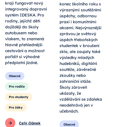
kraji fungovat nový
konec školního roku s
integrovaný dopravní
výraznými soutěžními
systém IDESKA. Pro
úspěchy, odbornou
rodiny, jejichž děti
praxí i komunitními
dojíždějí do školy
akcemi. Nejvýraznější
autobusem nebo
zprávou je světový
vlakem, to znamená
úspěch třeboňských
hlavně přehlednější
studentek v broušení
cestování a možnost
skla, ale zaujaly také
pořídit si výhodné
výsledky mladých
předplatní jízdné.
hudebníků, digitální
soutěže, závěrečné
zkoušky nebo
Obecné
zahraniční stáže.
Pro rodiče
Školy zároveň
ukázaly, že
Pro studenty
vzdělávání se zdaleka
neodehrává jen v
Pro žáky
učebnách.
Celý článek
Obecné