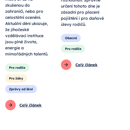
zkušenou do
určení tohoto dne je
zahraničí, nebo pro
zásadní pro placení
celostátní ocenění.
pojištění i pro daňové
Aktuální dění ukazuje,
úlevy rodičů.
že jihočeské
vzdělávací instituce
Obecné
jsou plné života,
energie a
Pro rodiče
mimořádných talentů.
Celý článek
Pro rodiče
Pro žáky
Zprávy od škol
Celý článek