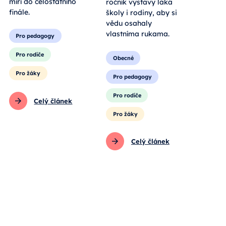
míří do celostátního
pro všechny
finále.
generace. Jubilejní
ročník výstavy láká
Pro pedagogy
školy i rodiny, aby si
vědu osahaly
Pro rodiče
vlastníma rukama.
Pro žáky
Obecné
Celý článek
Pro pedagogy
Pro rodiče
Pro žáky
Celý článek