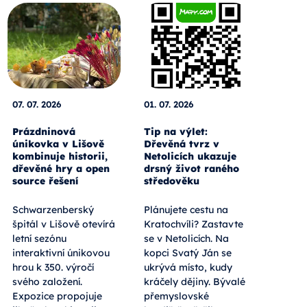
07. 07. 2026
01. 07. 2026
Prázdninová
Tip na výlet:
únikovka v Lišově
Dřevěná tvrz v
kombinuje historii,
Netolicích ukazuje
dřevěné hry a open
drsný život raného
source řešení
středověku
Schwarzenberský
Plánujete cestu na
špitál v Lišově otevírá
Kratochvíli? Zastavte
letní sezónu
se v Netolicích. Na
interaktivní únikovou
kopci Svatý Ján se
hrou k 350. výročí
ukrývá místo, kudy
svého založení.
kráčely dějiny. Bývalé
Expozice propojuje
přemyslovské