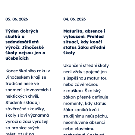
05. 06. 2026
04. 06. 2026
Týden dobrých
Maturita, absence i
skutků a
vyloučení: Přehled
sedmdesátiletá
situací, kdy končí
výročí: Jihočeské
status žáka střední
školy nejsou jen o
školy
učebnicích
Ukončení střední školy
Konec školního roku v
není vždy spojené jen
Jihočeském kraji se
s úspěšnou maturitou
tradičně nese ve
nebo závěrečnou
znamení slavnostních i
zkouškou. Školský
hektických chvílí.
zákon přesně definuje
Studenti skládají
momenty, kdy status
závěrečné zkoušky,
žáka zaniká kvůli
školy slaví významná
studijnímu neúspěchu,
výročí a žáci vyrážejí
neomluvené absenci
za hranice svých
nebo vlastnímu
měst, ať už na
rozhodnutí. Správné