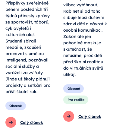
Příspěvky zveřejněné
vůbec vytáhnout.
během posledních tří
Kabinet si od toho
týdnů přinesly zprávy
slibuje lepší duševní
ze sportovišť, táborů,
zdraví dětí a návrat k
cyklovýletů i
osobní komunikaci.
kulturních akcí.
Zákon ale jen
Studenti sbírali
pohodlně maskuje
medaile, zkoušeli
skutečnost, že
pracovat s umělou
netušíme, proč děti
inteligencí, poznávali
před školní realitou
sociální služby a
do virtuálních světů
vyráželi za zvířaty.
utíkají.
Jinde už školy plánují
projekty a setkání pro
Obecné
příští školní rok.
Pro rodiče
Obecné
Celý článek
Celý článek