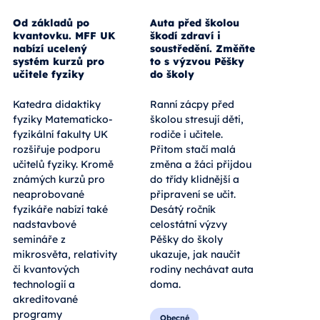
Od základů po
Auta před školou
kvantovku. MFF UK
škodí zdraví i
nabízí ucelený
soustředění. Změňte
systém kurzů pro
to s výzvou Pěšky
učitele fyziky
do školy
Katedra didaktiky
Ranní zácpy před
fyziky Matematicko-
školou stresují děti,
fyzikální fakulty UK
rodiče i učitele.
rozšiřuje podporu
Přitom stačí malá
učitelů fyziky. Kromě
změna a žáci přijdou
známých kurzů pro
do třídy klidnější a
neaprobované
připravení se učit.
fyzikáře nabízí také
Desátý ročník
nadstavbové
celostátní výzvy
semináře z
Pěšky do školy
mikrosvěta, relativity
ukazuje, jak naučit
či kvantových
rodiny nechávat auta
technologií a
doma.
akreditované
programy
Obecné