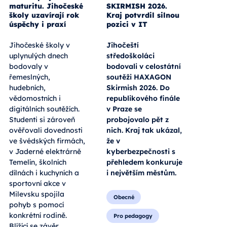
maturitu. Jihočeské
SKIRMISH 2026.
školy uzavírají rok
Kraj potvrdil silnou
úspěchy i praxí
pozici v IT
Jihočeské školy v
Jihočeští
uplynulých dnech
středoškoláci
bodovaly v
bodovali v celostátní
řemeslných,
soutěži HAXAGON
hudebních,
Skirmish 2026. Do
vědomostních i
republikového finále
digitálních soutěžích.
v Praze se
Studenti si zároveň
probojovalo pět z
ověřovali dovednosti
nich. Kraj tak ukázal,
ve švédských firmách,
že v
v Jaderné elektrárně
kyberbezpečnosti s
Temelín, školních
přehledem konkuruje
dílnách i kuchyních a
i největším městům.
sportovní akce v
Milevsku spojila
Obecné
pohyb s pomocí
konkrétní rodině.
Pro pedagogy
Blížící se závěr