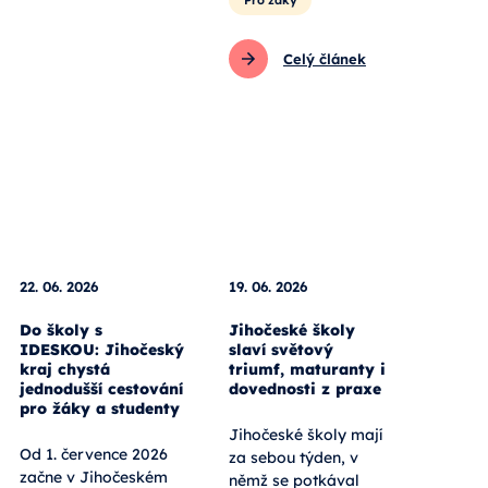
Celý článek
22. 06. 2026
19. 06. 2026
Do školy s
Jihočeské školy
IDESKOU: Jihočeský
slaví světový
kraj chystá
triumf, maturanty i
jednodušší cestování
dovednosti z praxe
pro žáky a studenty
Jihočeské školy mají
Od 1. července 2026
za sebou týden, v
začne v Jihočeském
němž se potkával