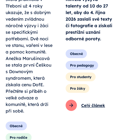
Třeboni už 4 roky
talenty od 10 do 27
ukazuje, že s dobrým
let, aby do 4. října
vedením zvládnou
2026 zaslali své texty
náročné výzvy i žáci
či fotografie a získali
se specifickými
prestižní uznání
potřebami. Dvě noci
odborné poroty.
ve stanu, vaření v lese
a pomoc komunitě.
Obecné
Anežka Marušincová
se stala první Češkou
Pro pedagogy
s Downovým
Pro studenty
syndromem, která
získala cenu DofE.
Pro žáky
Přečtěte si příběh o
velké odvaze a
komunitě, která drží
Celý článek
při sobě.
Obecné
Pro rodiče