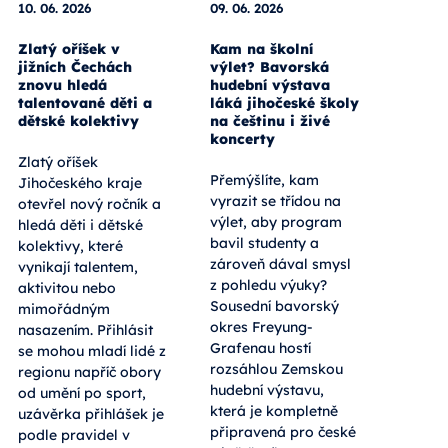
10. 06. 2026
09. 06. 2026
Zlatý oříšek v
Kam na školní
jižních Čechách
výlet? Bavorská
znovu hledá
hudební výstava
talentované děti a
láká jihočeské školy
dětské kolektivy
na češtinu i živé
koncerty
Zlatý oříšek
Přemýšlíte, kam
Jihočeského kraje
vyrazit se třídou na
otevřel nový ročník a
výlet, aby program
hledá děti i dětské
bavil studenty a
kolektivy, které
zároveň dával smysl
vynikají talentem,
z pohledu výuky?
aktivitou nebo
Sousední bavorský
mimořádným
okres Freyung-
nasazením. Přihlásit
Grafenau hostí
se mohou mladí lidé z
rozsáhlou Zemskou
regionu napříč obory
hudební výstavu,
od umění po sport,
která je kompletně
uzávěrka přihlášek je
připravená pro české
podle pravidel v