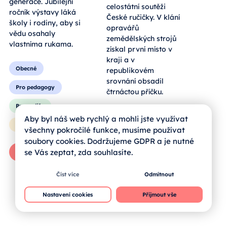
hmatatelný zážitek
celostátní soutěži
pro všechny
České ručičky. V klání
generace. Jubilejní
opravářů
ročník výstavy láká
zemědělských strojů
školy i rodiny, aby si
získal první místo v
vědu osahaly
kraji a v
vlastníma rukama.
republikovém
srovnání obsadil
čtrnáctou příčku.
Obecné
Pro pedagogy
Obecné
Aby byl náš web rychlý a mohli jste využívat
všechny pokročilé funkce, musíme používat
Pro rodiče
Pro rodiče
soubory cookies. Dodržujeme GDPR a je nutné
Pro žáky
se Vás zeptat, zda souhlasíte.
Pro žáky
Zprávy od škol
Číst více
Odmítnout
Celý článek
Nastavení cookies
Přijmout vše
Celý článek