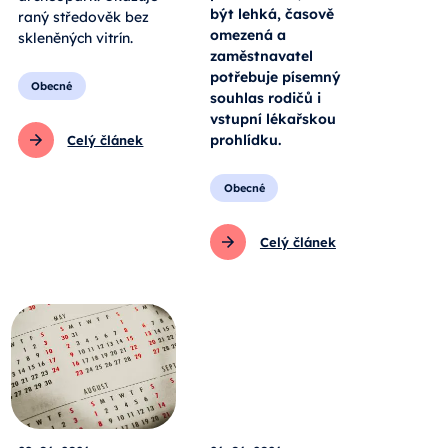
být lehká, časově
raný středověk bez
omezená a
skleněných vitrín.
zaměstnavatel
potřebuje písemný
Obecné
souhlas rodičů i
vstupní lékařskou
prohlídku.
Celý článek
Obecné
Celý článek