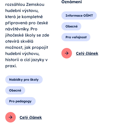
Oznámení
rozsáhlou Zemskou
hudební výstavu,
Informace OŠMT
která je kompletně
připravená pro české
Obecné
návštěvníky. Pro
jihočeské školy se zde
Pro veřejnost
otevírá skvělá
možnost, jak propojit
hudební výchovu,
Celý článek
historii a cizí jazyky v
praxi.
Nabídky pro školy
Obecné
Pro pedagogy
Celý článek