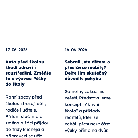
17. 06. 2026
16. 06. 2026
Auta před školou
Sebrali jste dětem o
škodí zdraví i
přestávce mobily?
soustředění. Změňte
Dejte jim skutečný
to s výzvou Pěšky
důvod k pohybu
do školy
Samotný zákaz nic
Ranní zácpy před
neřeší. Představujeme
školou stresují děti,
koncept „Aktivní
rodiče i učitele.
škola“ a příklady
Přitom stačí malá
ředitelů, kteří se
změna a žáci přijdou
nebáli přesunout část
do třídy klidnější a
výuky přímo na dvůr.
připravení se učit.