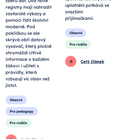
sběru dat. Dva nové
uplatnění potkává se
registry mají nahradit
snazšími
zastaralé výkazy a
přijímačkami.
pomoci řídit školství
moderně. Pod
pokličkou se ale
Obecné
skrývá obří datový
Pro rodiče
vysavač, který plošně
shromáždí citlivé
informace o každém
Celý článek
žákovi i učiteli s
pravidly, která
vzbuzují víc obav než
jistot.
Obecné
Pro pedagogy
Pro rodiče