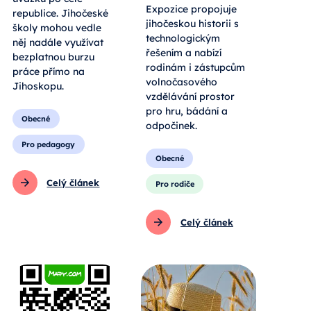
Expozice propojuje
republice. Jihočeské
jihočeskou historii s
školy mohou vedle
technologickým
něj nadále využívat
řešením a nabízí
bezplatnou burzu
rodinám i zástupcům
práce přímo na
volnočasového
Jihoskopu.
vzdělávání prostor
pro hru, bádání a
Obecné
odpočinek.
Pro pedagogy
Obecné
Celý článek
Pro rodiče
Celý článek