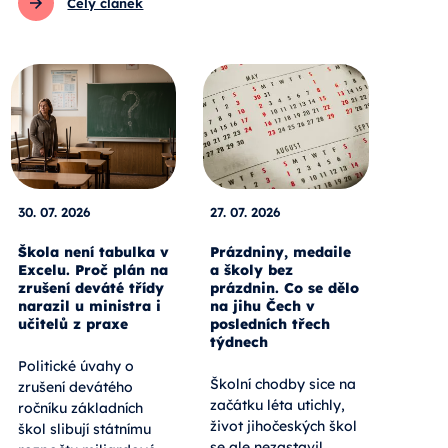
Celý článek
30. 07. 2026
27. 07. 2026
Škola není tabulka v
Prázdniny, medaile
Excelu. Proč plán na
a školy bez
zrušení deváté třídy
prázdnin. Co se dělo
narazil u ministra i
na jihu Čech v
učitelů z praxe
posledních třech
týdnech
Politické úvahy o
Školní chodby sice na
zrušení devátého
začátku léta utichly,
ročníku základních
život jihočeských škol
škol slibují státnímu
se ale nezastavil.