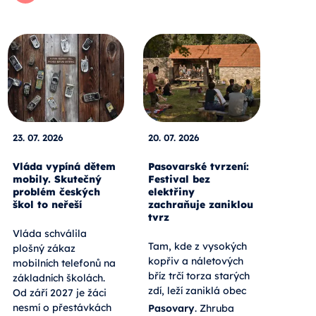
23. 07. 2026
20. 07. 2026
Vláda vypíná dětem
Pasovarské tvrzení:
mobily. Skutečný
Festival bez
problém českých
elektřiny
škol to neřeší
zachraňuje zaniklou
tvrz
Vláda schválila
Tam, kde z vysokých
plošný zákaz
kopřiv a náletových
mobilních telefonů na
bříz trčí torza starých
základních školách.
zdí, leží zaniklá obec
Od září 2027 je žáci
nesmí o přestávkách
Pasovary
. Zhruba