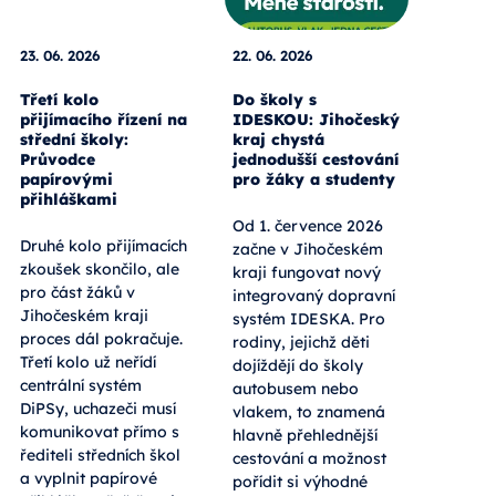
23. 06. 2026
22. 06. 2026
Třetí kolo
Do školy s
přijímacího řízení na
IDESKOU: Jihočeský
střední školy:
kraj chystá
Průvodce
jednodušší cestování
papírovými
pro žáky a studenty
přihláškami
Od 1. července 2026
Druhé kolo přijímacích
začne v Jihočeském
zkoušek skončilo, ale
kraji fungovat nový
pro část žáků v
integrovaný dopravní
Jihočeském kraji
systém IDESKA. Pro
proces dál pokračuje.
rodiny, jejichž děti
Třetí kolo už neřídí
dojíždějí do školy
centrální systém
autobusem nebo
DiPSy, uchazeči musí
vlakem, to znamená
komunikovat přímo s
hlavně přehlednější
řediteli středních škol
cestování a možnost
a vyplnit papírové
pořídit si výhodné