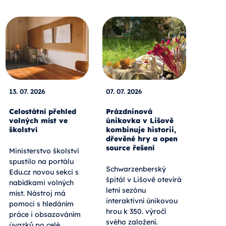
13. 07. 2026
07. 07. 2026
Celostátní přehled
Prázdninová
volných míst ve
únikovka v Lišově
školství
kombinuje historii,
dřevěné hry a open
source řešení
Ministerstvo školství
spustilo na portálu
Schwarzenberský
Edu.cz novou sekci s
špitál v Lišově otevírá
nabídkami volných
letní sezónu
míst. Nástroj má
interaktivní únikovou
pomoci s hledáním
hrou k 350. výročí
práce i obsazováním
svého založení.
úvazků po celé