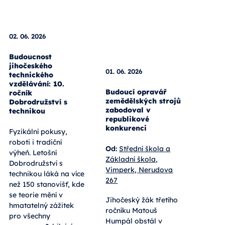
02. 06. 2026
01. 06. 2026
Budoucnost
jihočeského
Budoucí opravář
technického
zemědělských strojů
vzdělávání: 10.
zabodoval v
ročník
republikové
Dobrodružství s
konkurenci
technikou
Od:
Střední škola a
Fyzikální pokusy,
Základní škola,
roboti i tradiční
Vimperk, Nerudova
výheň. Letošní
267
Dobrodružství s
technikou láká na více
Jihočeský žák třetího
než 150 stanovišť, kde
ročníku Matouš
se teorie mění v
Humpál obstál v