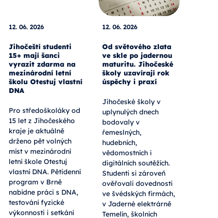
12. 06. 2026
12. 06. 2026
Jihočeští studenti
Od světového zlata
15+ mají šanci
ve skle po jadernou
vyrazit zdarma na
maturitu. Jihočeské
mezinárodní letní
školy uzavírají rok
školu Otestuj vlastní
úspěchy i praxí
DNA
Jihočeské školy v
Pro středoškoláky od
uplynulých dnech
15 let z Jihočeského
bodovaly v
kraje je aktuálně
řemeslných,
drženo pět volných
hudebních,
míst v mezinárodní
vědomostních i
letní škole Otestuj
digitálních soutěžích.
vlastní DNA. Pětidenní
Studenti si zároveň
program v Brně
ověřovali dovednosti
nabídne práci s DNA,
ve švédských firmách,
testování fyzické
v Jaderné elektrárně
výkonnosti i setkání
Temelín, školních