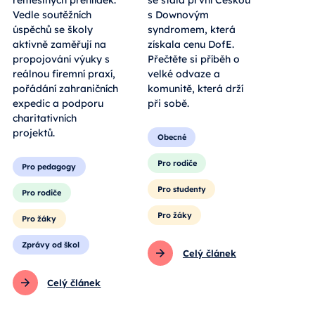
řemeslných přehlídek.
se stala první Češkou
Vedle soutěžních
s Downovým
úspěchů se školy
syndromem, která
aktivně zaměřují na
získala cenu DofE.
propojování výuky s
Přečtěte si příběh o
reálnou firemní praxí,
velké odvaze a
pořádání zahraničních
komunitě, která drží
expedic a podporu
při sobě.
charitativních
projektů.
Obecné
Pro rodiče
Pro pedagogy
Pro studenty
Pro rodiče
Pro žáky
Pro žáky
Zprávy od škol
Celý článek
Celý článek