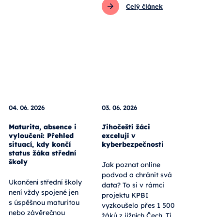
Celý článek
04. 06. 2026
03. 06. 2026
Maturita, absence i
Jihočeští žáci
vyloučení: Přehled
excelují v
situací, kdy končí
kyberbezpečnosti
status žáka střední
školy
Jak poznat online
podvod a chránit svá
Ukončení střední školy
data? To si v rámci
není vždy spojené jen
projektu KPBI
s úspěšnou maturitou
vyzkoušelo přes 1 500
nebo závěrečnou
žáků z jižních Čech. Ti