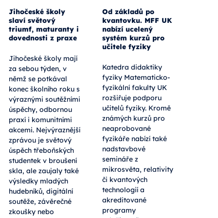
Jihočeské školy
Od základů po
slaví světový
kvantovku. MFF UK
triumf, maturanty i
nabízí ucelený
dovednosti z praxe
systém kurzů pro
učitele fyziky
Jihočeské školy mají
Katedra didaktiky
za sebou týden, v
fyziky Matematicko-
němž se potkával
fyzikální fakulty UK
konec školního roku s
rozšiřuje podporu
výraznými soutěžními
učitelů fyziky. Kromě
úspěchy, odbornou
známých kurzů pro
praxí i komunitními
neaprobované
akcemi. Nejvýraznější
fyzikáře nabízí také
zprávou je světový
nadstavbové
úspěch třeboňských
semináře z
studentek v broušení
mikrosvěta, relativity
skla, ale zaujaly také
či kvantových
výsledky mladých
technologií a
hudebníků, digitální
akreditované
soutěže, závěrečné
programy
zkoušky nebo