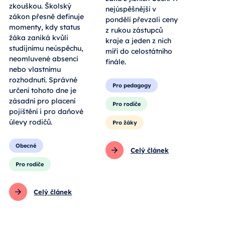
zkouškou. Školský
nejúspěšnější v
zákon přesně definuje
pondělí převzali ceny
momenty, kdy status
z rukou zástupců
žáka zaniká kvůli
kraje a jeden z nich
studijnímu neúspěchu,
míří do celostátního
neomluvené absenci
finále.
nebo vlastnímu
rozhodnutí. Správné
Pro pedagogy
určení tohoto dne je
zásadní pro placení
Pro rodiče
pojištění i pro daňové
úlevy rodičů.
Pro žáky
Obecné
Celý článek
Pro rodiče
Celý článek