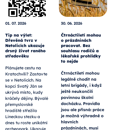
01. 07. 2026
30. 06. 2026
Tip na výlet:
Čtrnáctiletí mohou
Dřevěná tvrz v
o prázdninách
Netolicích ukazuje
pracovat. Bez
drsný život raného
souhlasu rodičů a
středověku
lékařské prohlídky
to nejde
Plánujete cestu na
Čtrnáctiletí mohou
Kratochvíli? Zastavte
legálně chodit na
se v Netolicích. Na
letní brigády, i když
kopci Svatý Ján se
ještě neukončili
ukrývá místo, kudy
povinnou školní
kráčely dějiny. Bývalé
docházku. Pravidla
přemyslovské
jsou ale přísná: práce
hradiště střežilo
je možná výhradně o
Lineckou stezku a
hlavních
dnes tu roste unikátní
prázdninách, musí
archeopark. Ukazuje