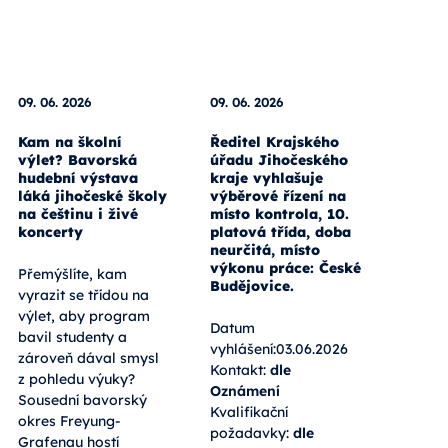
09. 06. 2026
09. 06. 2026
Kam na školní
Ředitel Krajského
výlet? Bavorská
úřadu Jihočeského
hudební výstava
kraje vyhlašuje
láká jihočeské školy
výběrové řízení na
na češtinu i živé
místo kontrola, 10.
koncerty
platová třída, doba
neurčitá, místo
výkonu práce: České
Přemýšlíte, kam
Budějovice.
vyrazit se třídou na
výlet, aby program
Datum
bavil studenty a
vyhlášení:03.06.2026
zároveň dával smysl
Kontakt:
dle
z pohledu výuky?
Oznámení
Sousední bavorský
Kvalifikační
okres Freyung-
požadavky:
dle
Grafenau hostí