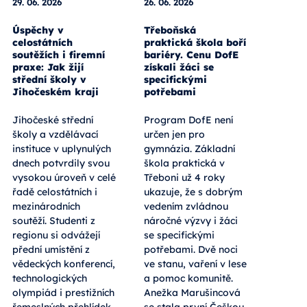
29. 06. 2026
26. 06. 2026
Úspěchy v
Třeboňská
celostátních
praktická škola boří
soutěžích i firemní
bariéry. Cenu DofE
praxe: Jak žijí
získali žáci se
střední školy v
specifickými
Jihočeském kraji
potřebami
Jihočeské střední
Program DofE není
školy a vzdělávací
určen jen pro
instituce v uplynulých
gymnázia. Základní
dnech potvrdily svou
škola praktická v
vysokou úroveň v celé
Třeboni už 4 roky
řadě celostátních i
ukazuje, že s dobrým
mezinárodních
vedením zvládnou
soutěží. Studenti z
náročné výzvy i žáci
regionu si odvážejí
se specifickými
přední umístění z
potřebami. Dvě noci
vědeckých konferencí,
ve stanu, vaření v lese
technologických
a pomoc komunitě.
olympiád i prestižních
Anežka Marušincová