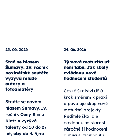
25. 06. 2026
24. 06. 2026
Staň se hlasem
Týmová maturita už
Šumavy: IV. ročník
není tabu. Jak školy
novinářské soutěže
zvládnou nové
vyzývá mladé
hodnocení studentů
autory a
fotoamatéry
České školství dělá
krok směrem k praxi
Staňte se novým
a povoluje skupinové
hlasem Šumavy. IV.
maturitní projekty.
ročník Ceny Emila
Ředitelé škol ale
Kintzla vyzývá
dostanou na starost
talenty od 10 do 27
náročnější hodnocení
let, aby do 4. října
a musí si zvyknout i