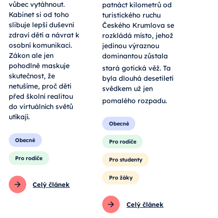
vůbec vytáhnout.
patnáct kilometrů od
Kabinet si od toho
turistického ruchu
slibuje lepší duševní
Českého Krumlova se
zdraví dětí a návrat k
rozkládá místo, jehož
osobní komunikaci.
jedinou výraznou
Zákon ale jen
dominantou zůstala
pohodlně maskuje
stará gotická věž
. Ta
skutečnost, že
byla dlouhá desetiletí
netušíme, proč děti
svědkem už jen
před školní realitou
pomalého rozpadu
.
do virtuálních světů
utíkají.
Obecné
Obecné
Pro rodiče
Pro rodiče
Pro studenty
Pro žáky
Celý článek
Celý článek