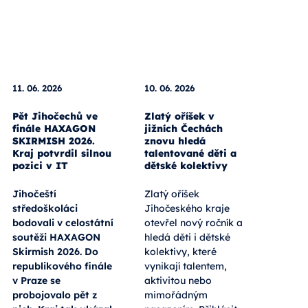
11. 06. 2026
10. 06. 2026
Pět Jihočechů ve
Zlatý oříšek v
finále HAXAGON
jižních Čechách
SKIRMISH 2026.
znovu hledá
Kraj potvrdil silnou
talentované děti a
pozici v IT
dětské kolektivy
Jihočeští
Zlatý oříšek
středoškoláci
Jihočeského kraje
bodovali v celostátní
otevřel nový ročník a
soutěži HAXAGON
hledá děti i dětské
Skirmish 2026. Do
kolektivy, které
republikového finále
vynikají talentem,
v Praze se
aktivitou nebo
probojovalo pět z
mimořádným