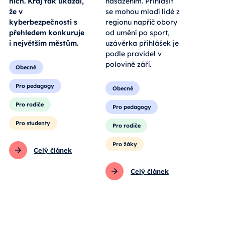
nich. Kraj tak ukázal,
nasazením. Přihlásit
že v
se mohou mladí lidé z
kyberbezpečnosti s
regionu napříč obory
přehledem konkuruje
od umění po sport,
i největším městům.
uzávěrka přihlášek je
podle pravidel v
polovině září.
Obecné
Pro pedagogy
Obecné
Pro rodiče
Pro pedagogy
Pro studenty
Pro rodiče
Pro žáky
Celý článek
Celý článek