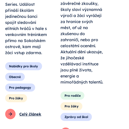
závěrečné zkoušky,
Series. Událost
školy slaví významná
přináší školám
výročí a žáci vyrážejí
jedinečnou šanci
za hranice svých
spojit sledování
měst, ať už na
elitních hráčů v hale s
zkušenou do
venkovním tréninkem
zahraničí, nebo pro
přímo na Sokolském
celostátní ocenění.
ostrově, kam mají
Aktuální dění ukazuje,
žáci vstup zdarma.
že jihočeské
vzdělávací instituce
Nabídky pro školy
jsou plné života,
energie a
Obecné
mimořádných talentů.
Pro pedagogy
Pro rodiče
Pro žáky
Pro žáky
Celý článek
Zprávy od škol