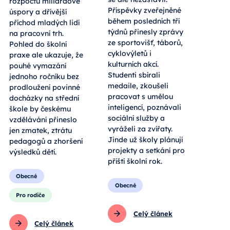
rozpočtu miliardové
Příspěvky zveřejněné
úspory a dřívější
během posledních tří
příchod mladých lidí
týdnů přinesly zprávy
na pracovní trh.
ze sportovišť, táborů,
Pohled do školní
cyklovýletů i
praxe ale ukazuje, že
kulturních akcí.
pouhé vymazání
Studenti sbírali
jednoho ročníku bez
medaile, zkoušeli
prodloužení povinné
pracovat s umělou
docházky na střední
inteligencí, poznávali
škole by českému
sociální služby a
vzdělávání přineslo
vyráželi za zvířaty.
jen zmatek, ztrátu
Jinde už školy plánují
pedagogů a zhoršení
projekty a setkání pro
výsledků dětí.
příští školní rok.
Obecné
Obecné
Pro rodiče
Celý článek
Celý článek