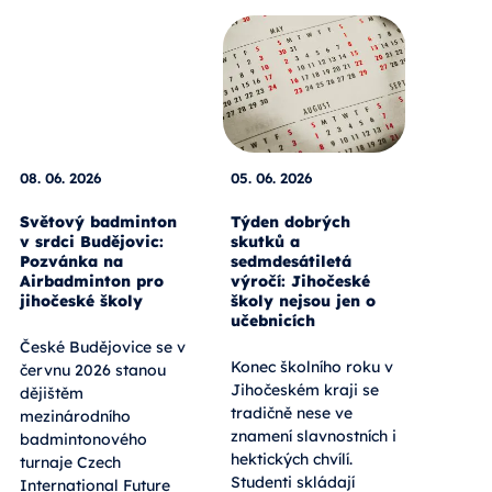
08. 06. 2026
05. 06. 2026
Světový badminton
Týden dobrých
v srdci Budějovic:
skutků a
Pozvánka na
sedmdesátiletá
Airbadminton pro
výročí: Jihočeské
jihočeské školy
školy nejsou jen o
učebnicích
České Budějovice se v
Konec školního roku v
červnu 2026 stanou
Jihočeském kraji se
dějištěm
tradičně nese ve
mezinárodního
znamení slavnostních i
badmintonového
hektických chvílí.
turnaje Czech
Studenti skládají
International Future