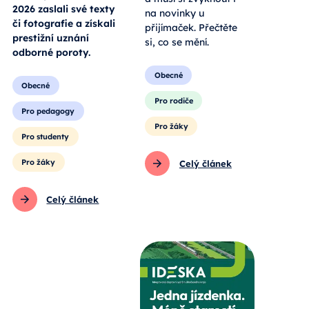
2026 zaslali své texty
na novinky u
či fotografie a získali
přijímaček. Přečtěte
prestižní uznání
si, co se mění.
odborné poroty.
Obecné
Obecné
Pro rodiče
Pro pedagogy
Pro žáky
Pro studenty
Pro žáky
Celý článek
Celý článek