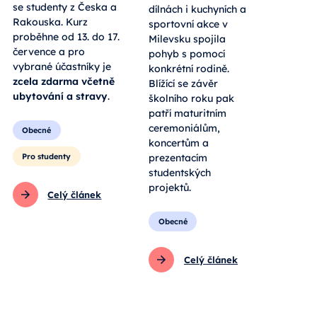
se studenty z Česka a
dílnách i kuchyních a
Rakouska. Kurz
sportovní akce v
proběhne od 13. do 17.
Milevsku spojila
července a pro
pohyb s pomocí
vybrané účastníky je
konkrétní rodině.
zcela zdarma včetně
Blížící se závěr
ubytování a stravy
.
školního roku pak
patří maturitním
ceremoniálům,
Obecné
koncertům a
Pro studenty
prezentacím
studentských
projektů.
Celý článek
Obecné
Celý článek