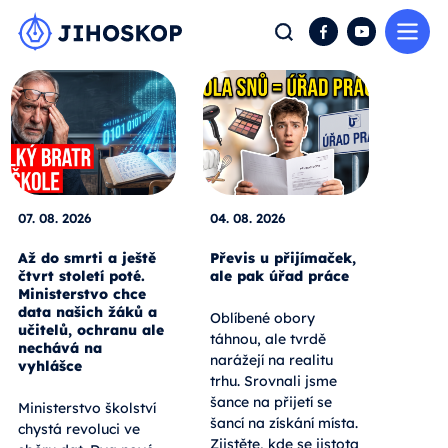
Me
Hledat
Facebook
YouTube
07. 08. 2026
04. 08. 2026
Až do smrti a ještě
Převis u přijímaček,
čtvrt století poté.
ale pak úřad práce
Ministerstvo chce
data našich žáků a
Oblíbené obory
učitelů, ochranu ale
táhnou, ale tvrdě
nechává na
narážejí na realitu
vyhlášce
trhu. Srovnali jsme
šance na přijetí se
Ministerstvo školství
šancí na získání místa.
chystá revoluci ve
Zjistěte, kde se jistota