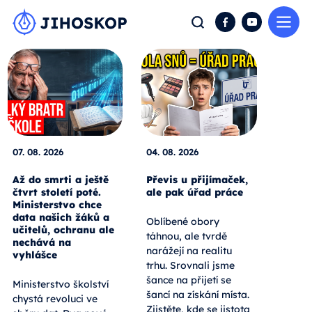
Me
Hledat
Facebook
YouTube
07. 08. 2026
04. 08. 2026
Až do smrti a ještě
Převis u přijímaček,
čtvrt století poté.
ale pak úřad práce
Ministerstvo chce
data našich žáků a
Oblíbené obory
učitelů, ochranu ale
táhnou, ale tvrdě
nechává na
narážejí na realitu
vyhlášce
trhu. Srovnali jsme
šance na přijetí se
Ministerstvo školství
šancí na získání místa.
chystá revoluci ve
Zjistěte, kde se jistota