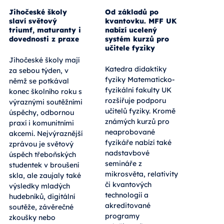
Jihočeské školy
Od základů po
slaví světový
kvantovku. MFF UK
triumf, maturanty i
nabízí ucelený
dovednosti z praxe
systém kurzů pro
učitele fyziky
Jihočeské školy mají
Katedra didaktiky
za sebou týden, v
fyziky Matematicko-
němž se potkával
fyzikální fakulty UK
konec školního roku s
rozšiřuje podporu
výraznými soutěžními
učitelů fyziky. Kromě
úspěchy, odbornou
známých kurzů pro
praxí i komunitními
neaprobované
akcemi. Nejvýraznější
fyzikáře nabízí také
zprávou je světový
nadstavbové
úspěch třeboňských
semináře z
studentek v broušení
mikrosvěta, relativity
skla, ale zaujaly také
či kvantových
výsledky mladých
technologií a
hudebníků, digitální
akreditované
soutěže, závěrečné
programy
zkoušky nebo