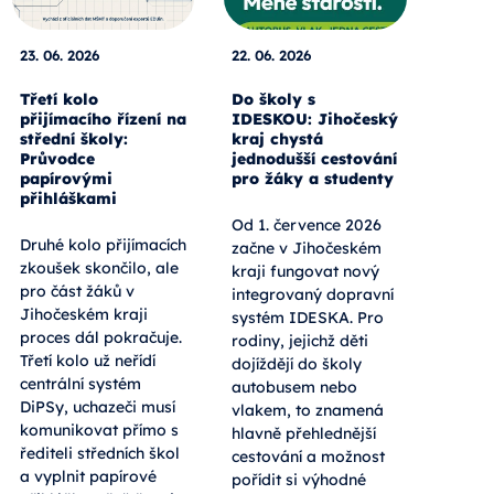
23. 06. 2026
22. 06. 2026
Třetí kolo
Do školy s
přijímacího řízení na
IDESKOU: Jihočeský
střední školy:
kraj chystá
Průvodce
jednodušší cestování
papírovými
pro žáky a studenty
přihláškami
Od 1. července 2026
Druhé kolo přijímacích
začne v Jihočeském
zkoušek skončilo, ale
kraji fungovat nový
pro část žáků v
integrovaný dopravní
Jihočeském kraji
systém IDESKA. Pro
proces dál pokračuje.
rodiny, jejichž děti
Třetí kolo už neřídí
dojíždějí do školy
centrální systém
autobusem nebo
DiPSy, uchazeči musí
vlakem, to znamená
komunikovat přímo s
hlavně přehlednější
řediteli středních škol
cestování a možnost
a vyplnit papírové
pořídit si výhodné