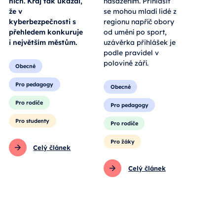
nich. Kraj tak ukázal,
nasazením. Přihlásit
že v
se mohou mladí lidé z
kyberbezpečnosti s
regionu napříč obory
přehledem konkuruje
od umění po sport,
i největším městům.
uzávěrka přihlášek je
podle pravidel v
polovině září.
Obecné
Pro pedagogy
Obecné
Pro rodiče
Pro pedagogy
Pro studenty
Pro rodiče
Pro žáky
Celý článek
Celý článek