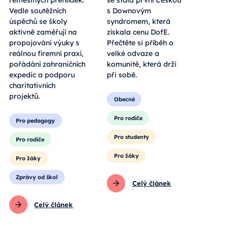
řemeslných přehlídek.
se stala první Češkou
Vedle soutěžních
s Downovým
úspěchů se školy
syndromem, která
aktivně zaměřují na
získala cenu DofE.
propojování výuky s
Přečtěte si příběh o
reálnou firemní praxí,
velké odvaze a
pořádání zahraničních
komunitě, která drží
expedic a podporu
při sobě.
charitativních
projektů.
Obecné
Pro rodiče
Pro pedagogy
Pro studenty
Pro rodiče
Pro žáky
Pro žáky
Zprávy od škol
Celý článek
Celý článek