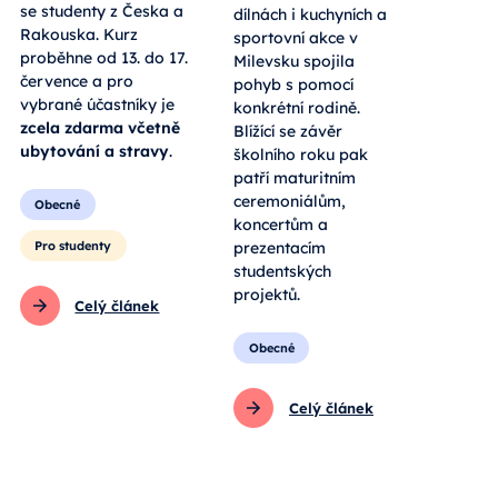
se studenty z Česka a
dílnách i kuchyních a
Rakouska. Kurz
sportovní akce v
proběhne od 13. do 17.
Milevsku spojila
července a pro
pohyb s pomocí
vybrané účastníky je
konkrétní rodině.
zcela zdarma včetně
Blížící se závěr
ubytování a stravy
.
školního roku pak
patří maturitním
ceremoniálům,
Obecné
koncertům a
Pro studenty
prezentacím
studentských
projektů.
Celý článek
Obecné
Celý článek