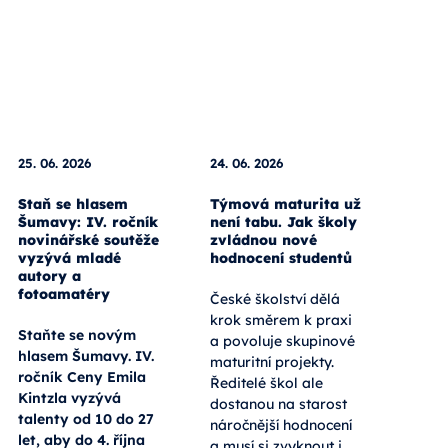
25. 06. 2026
24. 06. 2026
Staň se hlasem
Týmová maturita už
Šumavy: IV. ročník
není tabu. Jak školy
novinářské soutěže
zvládnou nové
vyzývá mladé
hodnocení studentů
autory a
fotoamatéry
České školství dělá
krok směrem k praxi
Staňte se novým
a povoluje skupinové
hlasem Šumavy. IV.
maturitní projekty.
ročník Ceny Emila
Ředitelé škol ale
Kintzla vyzývá
dostanou na starost
talenty od 10 do 27
náročnější hodnocení
let, aby do 4. října
a musí si zvyknout i