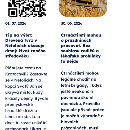
01. 07. 2026
30. 06. 2026
Tip na výlet:
Čtrnáctiletí mohou
Dřevěná tvrz v
o prázdninách
Netolicích ukazuje
pracovat. Bez
drsný život raného
souhlasu rodičů a
středověku
lékařské prohlídky
to nejde
Plánujete cestu na
Čtrnáctiletí mohou
Kratochvíli? Zastavte
legálně chodit na
se v Netolicích. Na
letní brigády, i když
kopci Svatý Ján se
ještě neukončili
ukrývá místo, kudy
povinnou školní
kráčely dějiny. Bývalé
docházku. Pravidla
přemyslovské
jsou ale přísná: práce
hradiště střežilo
je možná výhradně o
Lineckou stezku a
hlavních
dnes tu roste unikátní
prázdninách, musí
archeopark. Ukazuje