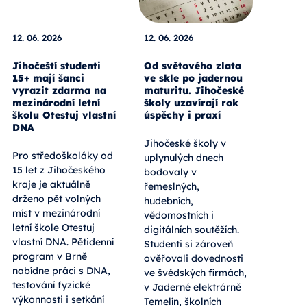
12. 06. 2026
12. 06. 2026
Jihočeští studenti
Od světového zlata
15+ mají šanci
ve skle po jadernou
vyrazit zdarma na
maturitu. Jihočeské
mezinárodní letní
školy uzavírají rok
školu Otestuj vlastní
úspěchy i praxí
DNA
Jihočeské školy v
Pro středoškoláky od
uplynulých dnech
15 let z Jihočeského
bodovaly v
kraje je aktuálně
řemeslných,
drženo pět volných
hudebních,
míst v mezinárodní
vědomostních i
letní škole Otestuj
digitálních soutěžích.
vlastní DNA. Pětidenní
Studenti si zároveň
program v Brně
ověřovali dovednosti
nabídne práci s DNA,
ve švédských firmách,
testování fyzické
v Jaderné elektrárně
výkonnosti i setkání
Temelín, školních