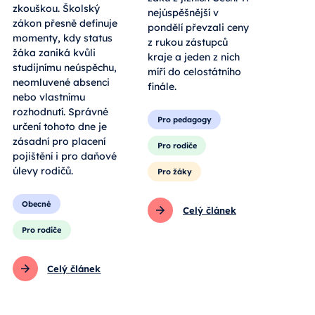
zkouškou. Školský
nejúspěšnější v
zákon přesně definuje
pondělí převzali ceny
momenty, kdy status
z rukou zástupců
žáka zaniká kvůli
kraje a jeden z nich
studijnímu neúspěchu,
míří do celostátního
neomluvené absenci
finále.
nebo vlastnímu
rozhodnutí. Správné
Pro pedagogy
určení tohoto dne je
zásadní pro placení
Pro rodiče
pojištění i pro daňové
úlevy rodičů.
Pro žáky
Obecné
Celý článek
Pro rodiče
Celý článek