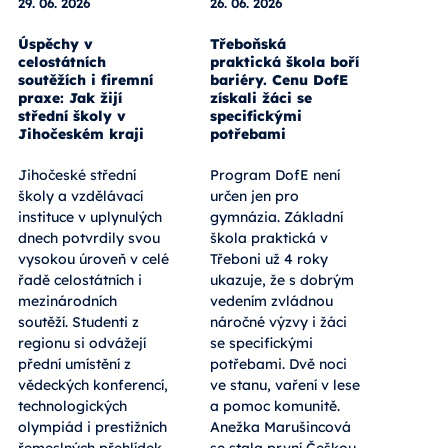
29. 06. 2026
26. 06. 2026
Úspěchy v
Třeboňská
celostátních
praktická škola boří
soutěžích i firemní
bariéry. Cenu DofE
praxe: Jak žijí
získali žáci se
střední školy v
specifickými
Jihočeském kraji
potřebami
Jihočeské střední
Program DofE není
školy a vzdělávací
určen jen pro
instituce v uplynulých
gymnázia. Základní
dnech potvrdily svou
škola praktická v
vysokou úroveň v celé
Třeboni už 4 roky
řadě celostátních i
ukazuje, že s dobrým
mezinárodních
vedením zvládnou
soutěží. Studenti z
náročné výzvy i žáci
regionu si odvážejí
se specifickými
přední umístění z
potřebami. Dvě noci
vědeckých konferencí,
ve stanu, vaření v lese
technologických
a pomoc komunitě.
olympiád i prestižních
Anežka Marušincová