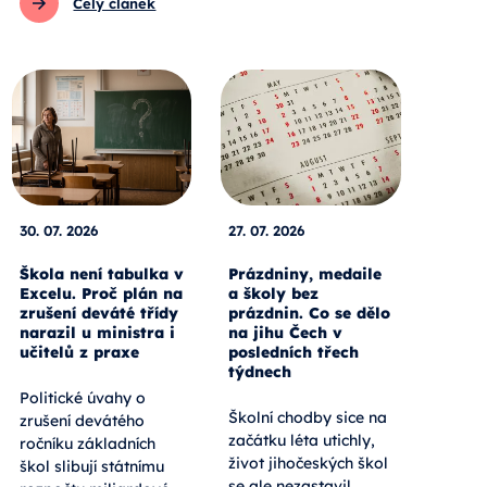
Celý článek
30. 07. 2026
27. 07. 2026
Škola není tabulka v
Prázdniny, medaile
Excelu. Proč plán na
a školy bez
zrušení deváté třídy
prázdnin. Co se dělo
narazil u ministra i
na jihu Čech v
učitelů z praxe
posledních třech
týdnech
Politické úvahy o
Školní chodby sice na
zrušení devátého
začátku léta utichly,
ročníku základních
život jihočeských škol
škol slibují státnímu
se ale nezastavil.