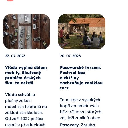
23. 07. 2026
20. 07. 2026
Vláda vypíná dětem
Pasovarské tvrzení:
mobily. Skutečný
Festival bez
problém českých
elektřiny
škol to neřeší
zachraňuje zaniklou
tvrz
Vláda schválila
Tam, kde z vysokých
plošný zákaz
kopřiv a náletových
mobilních telefonů na
bříz trčí torza starých
základních školách.
zdí, leží zaniklá obec
Od září 2027 je žáci
nesmí o přestávkách
Pasovary
. Zhruba