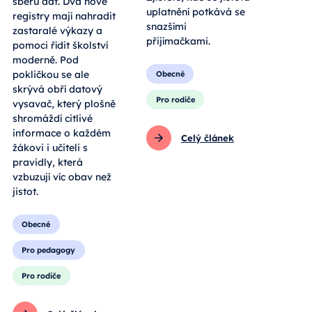
sběru dat. Dva nové
uplatnění potkává se
registry mají nahradit
snazšími
zastaralé výkazy a
přijímačkami.
pomoci řídit školství
moderně. Pod
pokličkou se ale
Obecné
skrývá obří datový
Pro rodiče
vysavač, který plošně
shromáždí citlivé
informace o každém
Celý článek
žákovi i učiteli s
pravidly, která
vzbuzují víc obav než
jistot.
Obecné
Pro pedagogy
Pro rodiče