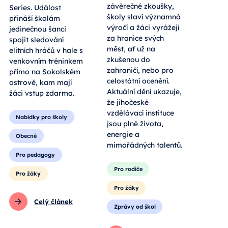
závěrečné zkoušky,
Series. Událost
školy slaví významná
přináší školám
výročí a žáci vyrážejí
jedinečnou šanci
za hranice svých
spojit sledování
měst, ať už na
elitních hráčů v hale s
zkušenou do
venkovním tréninkem
zahraničí, nebo pro
přímo na Sokolském
celostátní ocenění.
ostrově, kam mají
Aktuální dění ukazuje,
žáci vstup zdarma.
že jihočeské
vzdělávací instituce
Nabídky pro školy
jsou plné života,
energie a
Obecné
mimořádných talentů.
Pro pedagogy
Pro rodiče
Pro žáky
Pro žáky
Celý článek
Zprávy od škol