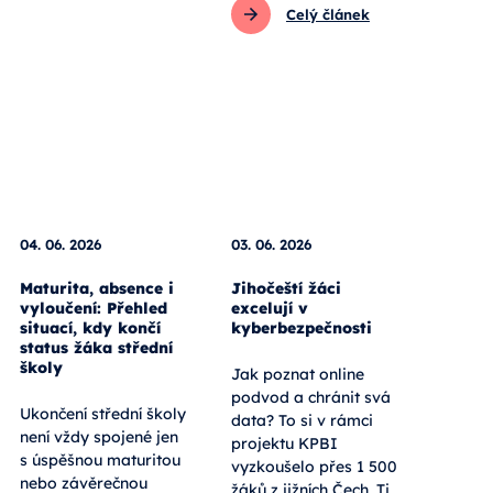
Celý článek
04. 06. 2026
03. 06. 2026
Maturita, absence i
Jihočeští žáci
vyloučení: Přehled
excelují v
situací, kdy končí
kyberbezpečnosti
status žáka střední
školy
Jak poznat online
podvod a chránit svá
Ukončení střední školy
data? To si v rámci
není vždy spojené jen
projektu KPBI
s úspěšnou maturitou
vyzkoušelo přes 1 500
nebo závěrečnou
žáků z jižních Čech. Ti