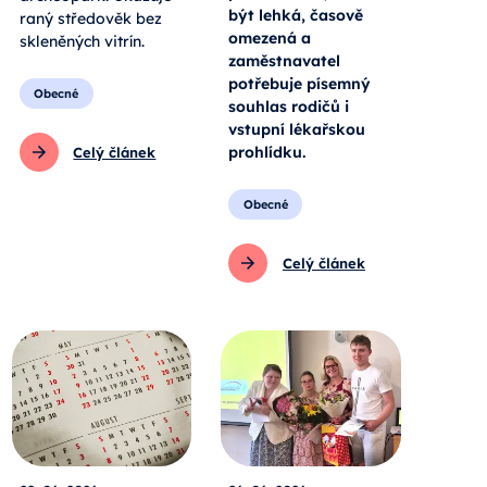
být lehká, časově
raný středověk bez
omezená a
skleněných vitrín.
zaměstnavatel
potřebuje písemný
Obecné
souhlas rodičů i
vstupní lékařskou
prohlídku.
Celý článek
Obecné
Celý článek