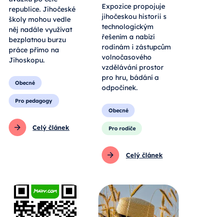
Expozice propojuje
republice. Jihočeské
jihočeskou historii s
školy mohou vedle
technologickým
něj nadále využívat
řešením a nabízí
bezplatnou burzu
rodinám i zástupcům
práce přímo na
volnočasového
Jihoskopu.
vzdělávání prostor
pro hru, bádání a
Obecné
odpočinek.
Pro pedagogy
Obecné
Celý článek
Pro rodiče
Celý článek