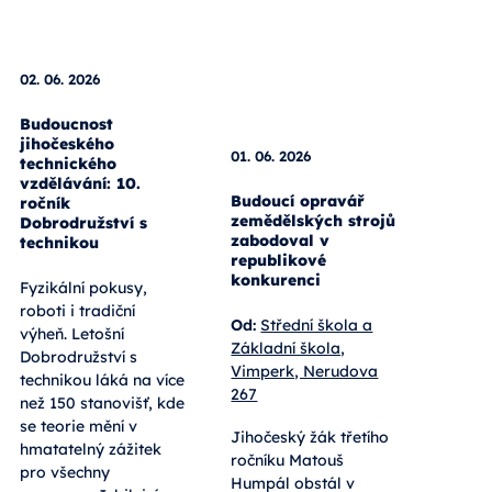
02. 06. 2026
01. 06. 2026
Budoucnost
jihočeského
Budoucí opravář
technického
zemědělských strojů
vzdělávání: 10.
zabodoval v
ročník
republikové
Dobrodružství s
konkurenci
technikou
Od:
Střední škola a
Fyzikální pokusy,
Základní škola,
roboti i tradiční
Vimperk, Nerudova
výheň. Letošní
267
Dobrodružství s
technikou láká na více
Jihočeský žák třetího
než 150 stanovišť, kde
ročníku Matouš
se teorie mění v
Humpál obstál v