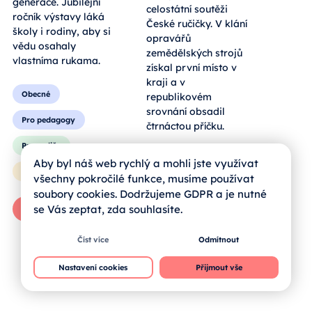
hmatatelný zážitek
celostátní soutěži
pro všechny
České ručičky. V klání
generace. Jubilejní
opravářů
ročník výstavy láká
zemědělských strojů
školy i rodiny, aby si
získal první místo v
vědu osahaly
kraji a v
vlastníma rukama.
republikovém
srovnání obsadil
čtrnáctou příčku.
Obecné
Pro pedagogy
Obecné
Aby byl náš web rychlý a mohli jste využívat
všechny pokročilé funkce, musíme používat
Pro rodiče
Pro rodiče
soubory cookies. Dodržujeme GDPR a je nutné
Pro žáky
se Vás zeptat, zda souhlasíte.
Pro žáky
Zprávy od škol
Číst více
Odmítnout
Celý článek
Nastavení cookies
Přijmout vše
Celý článek