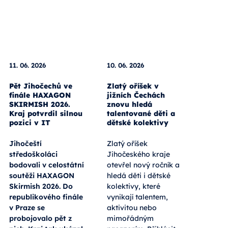
11. 06. 2026
10. 06. 2026
Pět Jihočechů ve
Zlatý oříšek v
finále HAXAGON
jižních Čechách
SKIRMISH 2026.
znovu hledá
Kraj potvrdil silnou
talentované děti a
pozici v IT
dětské kolektivy
Jihočeští
Zlatý oříšek
středoškoláci
Jihočeského kraje
bodovali v celostátní
otevřel nový ročník a
soutěži HAXAGON
hledá děti i dětské
Skirmish 2026. Do
kolektivy, které
republikového finále
vynikají talentem,
v Praze se
aktivitou nebo
probojovalo pět z
mimořádným