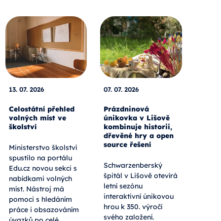
13. 07. 2026
07. 07. 2026
Celostátní přehled
Prázdninová
volných míst ve
únikovka v Lišově
školství
kombinuje historii,
dřevěné hry a open
source řešení
Ministerstvo školství
spustilo na portálu
Schwarzenberský
Edu.cz novou sekci s
špitál v Lišově otevírá
nabídkami volných
letní sezónu
míst. Nástroj má
interaktivní únikovou
pomoci s hledáním
hrou k 350. výročí
práce i obsazováním
svého založení.
úvazků po celé