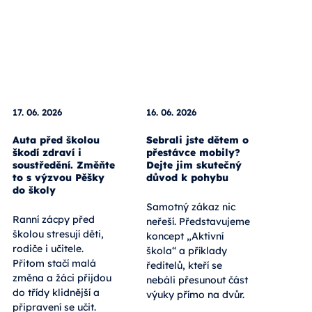
17. 06. 2026
16. 06. 2026
Auta před školou
Sebrali jste dětem o
škodí zdraví i
přestávce mobily?
soustředění. Změňte
Dejte jim skutečný
to s výzvou Pěšky
důvod k pohybu
do školy
Samotný zákaz nic
Ranní zácpy před
neřeší. Představujeme
školou stresují děti,
koncept „Aktivní
rodiče i učitele.
škola“ a příklady
Přitom stačí malá
ředitelů, kteří se
změna a žáci přijdou
nebáli přesunout část
do třídy klidnější a
výuky přímo na dvůr.
připravení se učit.