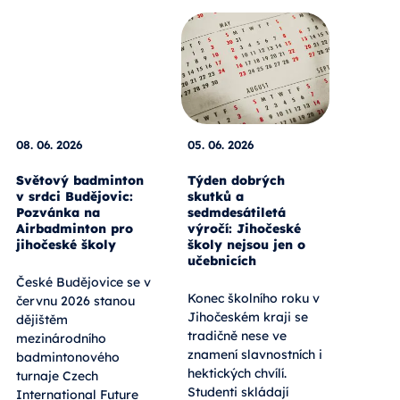
08. 06. 2026
05. 06. 2026
Světový badminton
Týden dobrých
v srdci Budějovic:
skutků a
Pozvánka na
sedmdesátiletá
Airbadminton pro
výročí: Jihočeské
jihočeské školy
školy nejsou jen o
učebnicích
České Budějovice se v
Konec školního roku v
červnu 2026 stanou
Jihočeském kraji se
dějištěm
tradičně nese ve
mezinárodního
znamení slavnostních i
badmintonového
hektických chvílí.
turnaje Czech
Studenti skládají
International Future