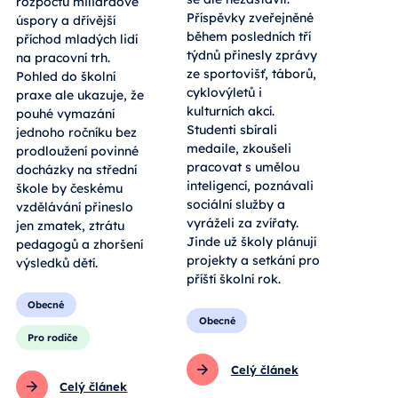
rozpočtu miliardové
Příspěvky zveřejněné
úspory a dřívější
během posledních tří
příchod mladých lidí
týdnů přinesly zprávy
na pracovní trh.
ze sportovišť, táborů,
Pohled do školní
cyklovýletů i
praxe ale ukazuje, že
kulturních akcí.
pouhé vymazání
Studenti sbírali
jednoho ročníku bez
medaile, zkoušeli
prodloužení povinné
pracovat s umělou
docházky na střední
inteligencí, poznávali
škole by českému
sociální služby a
vzdělávání přineslo
vyráželi za zvířaty.
jen zmatek, ztrátu
Jinde už školy plánují
pedagogů a zhoršení
projekty a setkání pro
výsledků dětí.
příští školní rok.
Obecné
Obecné
Pro rodiče
Celý článek
Celý článek