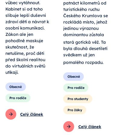
vůbec vytáhnout.
patnáct kilometrů od
Kabinet si od toho
turistického ruchu
slibuje lepší duševní
Českého Krumlova se
zdraví dětí a návrat k
rozkládá místo, jehož
osobní komunikaci.
jedinou výraznou
Zákon ale jen
dominantou zůstala
pohodlně maskuje
stará gotická věž
. Ta
skutečnost, že
byla dlouhá desetiletí
netušíme, proč děti
svědkem už jen
před školní realitou
pomalého rozpadu
.
do virtuálních světů
utíkají.
Obecné
Obecné
Pro rodiče
Pro rodiče
Pro studenty
Pro žáky
Celý článek
Celý článek