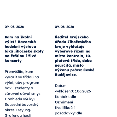
09. 06. 2026
09. 06. 2026
Kam na školní
Ředitel Krajského
výlet? Bavorská
úřadu Jihočeského
hudební výstava
kraje vyhlašuje
láká jihočeské školy
výběrové řízení na
na češtinu i živé
místo kontrola, 10.
koncerty
platová třída, doba
neurčitá, místo
výkonu práce: České
Přemýšlíte, kam
Budějovice.
vyrazit se třídou na
výlet, aby program
Datum
bavil studenty a
vyhlášení:03.06.2026
zároveň dával smysl
Kontakt:
dle
z pohledu výuky?
Oznámení
Sousední bavorský
Kvalifikační
okres Freyung-
požadavky:
dle
Grafenau hostí