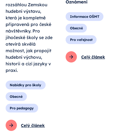
Oznámení
rozsáhlou Zemskou
hudební výstavu,
Informace OŠMT
která je kompletně
připravená pro české
Obecné
návštěvníky. Pro
jihočeské školy se zde
Pro veřejnost
otevírá skvělá
možnost, jak propojit
hudební výchovu,
Celý článek
historii a cizí jazyky v
praxi.
Nabídky pro školy
Obecné
Pro pedagogy
Celý článek