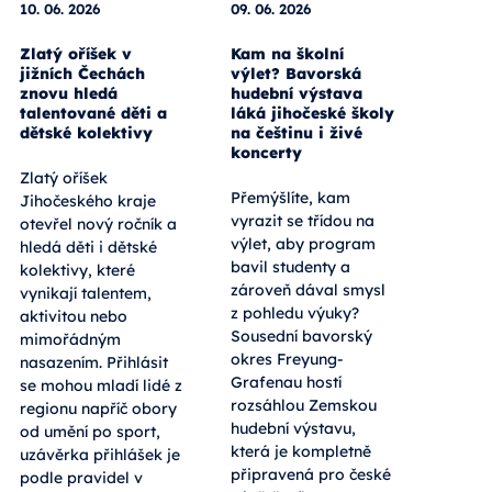
10. 06. 2026
09. 06. 2026
Zlatý oříšek v
Kam na školní
jižních Čechách
výlet? Bavorská
znovu hledá
hudební výstava
talentované děti a
láká jihočeské školy
dětské kolektivy
na češtinu i živé
koncerty
Zlatý oříšek
Přemýšlíte, kam
Jihočeského kraje
vyrazit se třídou na
otevřel nový ročník a
výlet, aby program
hledá děti i dětské
bavil studenty a
kolektivy, které
zároveň dával smysl
vynikají talentem,
z pohledu výuky?
aktivitou nebo
Sousední bavorský
mimořádným
okres Freyung-
nasazením. Přihlásit
Grafenau hostí
se mohou mladí lidé z
rozsáhlou Zemskou
regionu napříč obory
hudební výstavu,
od umění po sport,
která je kompletně
uzávěrka přihlášek je
připravená pro české
podle pravidel v