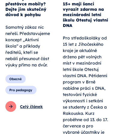
přestávce mobily?
15+ mají šanci
Dejte jim skutečný
vyrazit zdarma na
důvod k pohybu
mezinárodní letní
školu Otestuj vlastní
DNA
Samotný zákaz nic
neřeší. Představujeme
Pro středoškoláky od
koncept „Aktivní
15 let z Jihočeského
škola“ a příklady
kraje je aktuálně
ředitelů, kteří se
drženo pět volných
nebáli přesunout část
míst v mezinárodní
výuky přímo na dvůr.
letní škole Otestuj
vlastní DNA. Pětidenní
Obecné
program v Brně
nabídne práci s DNA,
Pro pedagogy
testování fyzické
výkonnosti i setkání
Celý článek
se studenty z Česka a
Rakouska. Kurz
proběhne od 13. do 17.
července a pro
vybrané účastníky je