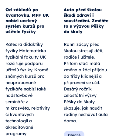
Od základů po
Auta před školou
kvantovku. MFF UK
škodí zdraví i
nabízí ucelený
soustředění. Změňte
systém kurzů pro
to s výzvou Pěšky
učitele fyziky
do školy
Katedra didaktiky
Ranní zácpy před
fyziky Matematicko-
školou stresují děti,
fyzikální fakulty UK
rodiče i učitele.
rozšiřuje podporu
Přitom stačí malá
učitelů fyziky. Kromě
změna a žáci přijdou
známých kurzů pro
do třídy klidnější a
neaprobované
připravení se učit.
fyzikáře nabízí také
Desátý ročník
nadstavbové
celostátní výzvy
semináře z
Pěšky do školy
mikrosvěta, relativity
ukazuje, jak naučit
či kvantových
rodiny nechávat auta
technologií a
doma.
akreditované
programy
Obecné