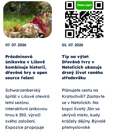
07. 07. 2026
01. 07. 2026
Prázdninová
Tip na výlet:
únikovka v Lišově
Dřevěná tvrz v
kombinuje historii,
Netolicích ukazuje
dřevěné hry a open
drsný život raného
source řešení
středověku
Schwarzenberský
Plánujete cestu na
špitál v Lišově otevírá
Kratochvíli? Zastavte
letní sezónu
se v Netolicích. Na
interaktivní únikovou
kopci Svatý Ján se
hrou k 350. výročí
ukrývá místo, kudy
svého založení.
kráčely dějiny. Bývalé
Expozice propojuje
přemyslovské