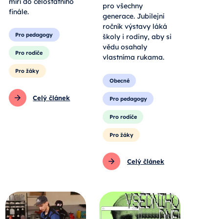
míří do celostátního
pro všechny
finále.
generace. Jubilejní
ročník výstavy láká
Pro pedagogy
školy i rodiny, aby si
vědu osahaly
Pro rodiče
vlastníma rukama.
Pro žáky
Obecné
Celý článek
Pro pedagogy
Pro rodiče
Pro žáky
Celý článek