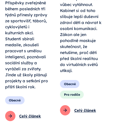
Příspěvky zveřejněné
vůbec vytáhnout.
během posledních tří
Kabinet si od toho
týdnů přinesly zprávy
slibuje lepší duševní
ze sportovišť, táborů,
zdraví dětí a návrat k
cyklovýletů i
osobní komunikaci.
kulturních akcí.
Zákon ale jen
Studenti sbírali
pohodlně maskuje
medaile, zkoušeli
skutečnost, že
pracovat s umělou
netušíme, proč děti
inteligencí, poznávali
před školní realitou
sociální služby a
do virtuálních světů
vyráželi za zvířaty.
utíkají.
Jinde už školy plánují
projekty a setkání pro
Obecné
příští školní rok.
Pro rodiče
Obecné
Celý článek
Celý článek