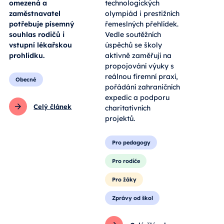
omezená a
technologických
zaměstnavatel
olympiád i prestižních
potřebuje písemný
řemeslných přehlídek.
souhlas rodičů i
Vedle soutěžních
vstupní lékařskou
úspěchů se školy
prohlídku.
aktivně zaměřují na
propojování výuky s
reálnou firemní praxí,
Obecné
pořádání zahraničních
expedic a podporu
Celý článek
charitativních
projektů.
Pro pedagogy
Pro rodiče
Pro žáky
Zprávy od škol