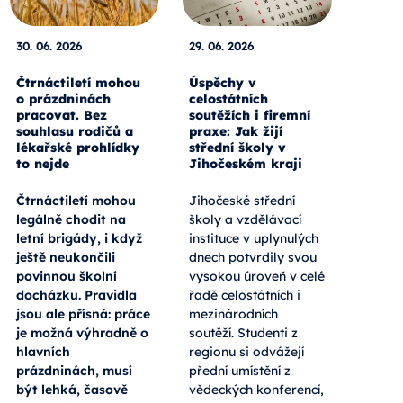
30. 06. 2026
29. 06. 2026
Čtrnáctiletí mohou
Úspěchy v
o prázdninách
celostátních
pracovat. Bez
soutěžích i firemní
souhlasu rodičů a
praxe: Jak žijí
lékařské prohlídky
střední školy v
to nejde
Jihočeském kraji
Čtrnáctiletí mohou
Jihočeské střední
legálně chodit na
školy a vzdělávací
letní brigády, i když
instituce v uplynulých
ještě neukončili
dnech potvrdily svou
povinnou školní
vysokou úroveň v celé
docházku. Pravidla
řadě celostátních i
jsou ale přísná: práce
mezinárodních
je možná výhradně o
soutěží. Studenti z
hlavních
regionu si odvážejí
prázdninách, musí
přední umístění z
být lehká, časově
vědeckých konferencí,