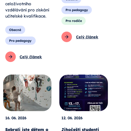
celoživotního
vzdělávání pro získání
Pro pedagogy
učitelské kvalifikace.
Pro rodiče
Obecné
Celý článek
Pro pedagogy
Celý článek
16. 06. 2026
12. 06. 2026
Sebrali jste dětem o
Jihočeští studenti