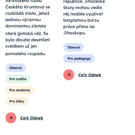
turistického ruchu
republice. Jihočeské
Českého Krumlova se
školy mohou vedle
rozkládá místo, jehož
něj nadále využívat
jedinou výraznou
bezplatnou burzu
dominantou zůstala
práce přímo na
Jihoskopu.
stará gotická věž
. Ta
byla dlouhá desetiletí
svědkem už jen
Obecné
pomalého rozpadu
.
Pro pedagogy
Obecné
Celý článek
Pro rodiče
Pro studenty
Pro žáky
Celý článek