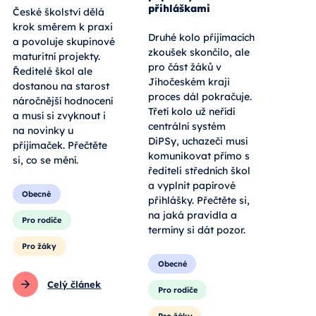
přihláškami
České školství dělá
krok směrem k praxi
Druhé kolo přijímacích
a povoluje skupinové
zkoušek skončilo, ale
maturitní projekty.
pro část žáků v
Ředitelé škol ale
Jihočeském kraji
dostanou na starost
proces dál pokračuje.
náročnější hodnocení
Třetí kolo už neřídí
a musí si zvyknout i
centrální systém
na novinky u
DiPSy, uchazeči musí
přijímaček. Přečtěte
komunikovat přímo s
si, co se mění.
řediteli středních škol
a vyplnit papírové
Obecné
přihlášky. Přečtěte si,
na jaká pravidla a
Pro rodiče
termíny si dát pozor.
Pro žáky
Obecné
Celý článek
Pro rodiče
Pro žáky