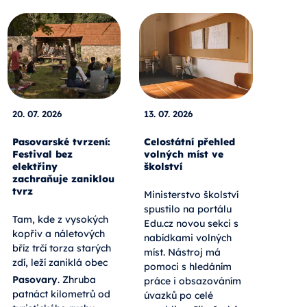
20. 07. 2026
13. 07. 2026
Pasovarské tvrzení:
Celostátní přehled
Festival bez
volných míst ve
elektřiny
školství
zachraňuje zaniklou
tvrz
Ministerstvo školství
spustilo na portálu
Tam, kde z vysokých
Edu.cz novou sekci s
kopřiv a náletových
nabídkami volných
bříz trčí torza starých
míst. Nástroj má
zdí, leží zaniklá obec
pomoci s hledáním
Pasovary
. Zhruba
práce i obsazováním
patnáct kilometrů od
úvazků po celé