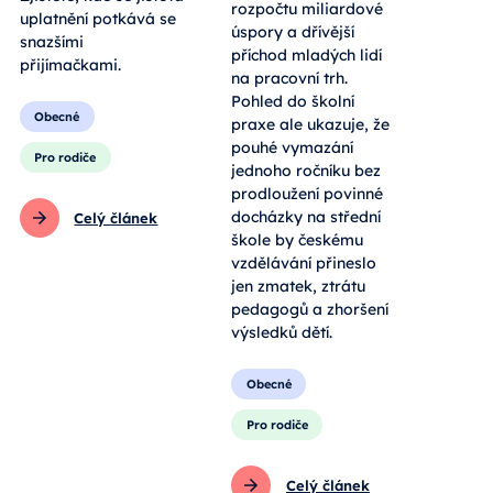
rozpočtu miliardové
uplatnění potkává se
úspory a dřívější
snazšími
příchod mladých lidí
přijímačkami.
na pracovní trh.
Pohled do školní
Obecné
praxe ale ukazuje, že
pouhé vymazání
Pro rodiče
jednoho ročníku bez
prodloužení povinné
docházky na střední
Celý článek
škole by českému
vzdělávání přineslo
jen zmatek, ztrátu
pedagogů a zhoršení
výsledků dětí.
Obecné
Pro rodiče
Celý článek