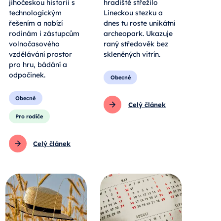
jihočeskou historii s
hradiště střežilo
technologickým
Lineckou stezku a
řešením a nabízí
dnes tu roste unikátní
rodinám i zástupcům
archeopark. Ukazuje
volnočasového
raný středověk bez
vzdělávání prostor
skleněných vitrín.
pro hru, bádání a
odpočinek.
Obecné
Obecné
Celý článek
Pro rodiče
Celý článek