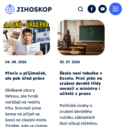
Me
Hledat
Facebook
YouTube
04. 08. 2026
30. 07. 2026
Převis u přijímaček,
Škola není tabulka v
ale pak úřad práce
Excelu. Proč plán na
zrušení deváté třídy
narazil u ministra i
Oblíbené obory
učitelů z praxe
táhnou, ale tvrdě
narážejí na realitu
Politické úvahy o
trhu. Srovnali jsme
zrušení devátého
šance na přijetí se
ročníku základních
šancí na získání místa.
škol slibují státnímu
Zjistěte, kde se jistota