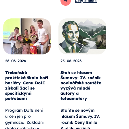
Celý článek
26. 06. 2026
25. 06. 2026
Třeboňská
Staň se hlasem
praktická škola boří
Šumavy: IV. ročník
bariéry. Cenu DofE
novinářské soutěže
získali žáci se
vyzývá mladé
specifickými
autory a
potřebami
fotoamatéry
Program DofE není
Staňte se novým
určen jen pro
hlasem Šumavy. IV.
gymnázia. Základní
ročník Ceny Emila
škola praktická v
Kintzla vyzývá