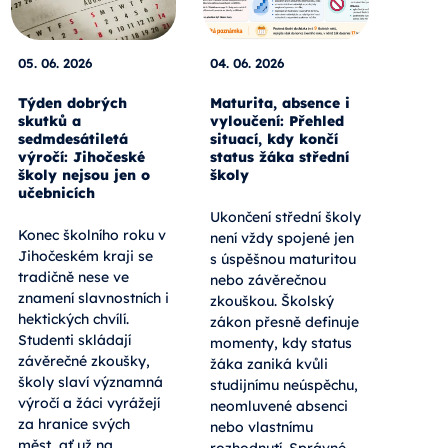
05. 06. 2026
04. 06. 2026
Týden dobrých
Maturita, absence i
skutků a
vyloučení: Přehled
sedmdesátiletá
situací, kdy končí
výročí: Jihočeské
status žáka střední
školy nejsou jen o
školy
učebnicích
Ukončení střední školy
Konec školního roku v
není vždy spojené jen
Jihočeském kraji se
s úspěšnou maturitou
tradičně nese ve
nebo závěrečnou
znamení slavnostních i
zkouškou. Školský
hektických chvílí.
zákon přesně definuje
Studenti skládají
momenty, kdy status
závěrečné zkoušky,
žáka zaniká kvůli
školy slaví významná
studijnímu neúspěchu,
výročí a žáci vyrážejí
neomluvené absenci
za hranice svých
nebo vlastnímu
měst, ať už na
rozhodnutí. Správné