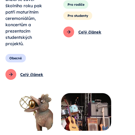
Pro rodiče
školního roku pak
patří maturitním
Pro studenty
ceremoniálům,
koncertům a
prezentacím
Celý článek
studentských
projektů.
Obecné
Celý článek