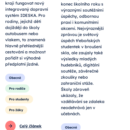
kraji fungovat nový
konec školního roku s
integrovaný dopravní
výraznými soutěžními
systém IDESKA. Pro
úspěchy, odbornou
rodiny, jejichž děti
praxí i komunitními
dojíždějí do školy
akcemi. Nejvýraznější
autobusem nebo
zprávou je světový
vlakem, to znamená
úspěch třeboňských
hlavně přehlednější
studentek v broušení
cestování a možnost
skla, ale zaujaly také
pořídit si výhodné
výsledky mladých
předplatní jízdné.
hudebníků, digitální
soutěže, závěrečné
zkoušky nebo
Obecné
zahraniční stáže.
Pro rodiče
Školy zároveň
ukázaly, že
Pro studenty
vzdělávání se zdaleka
neodehrává jen v
Pro žáky
učebnách.
Celý článek
Obecné