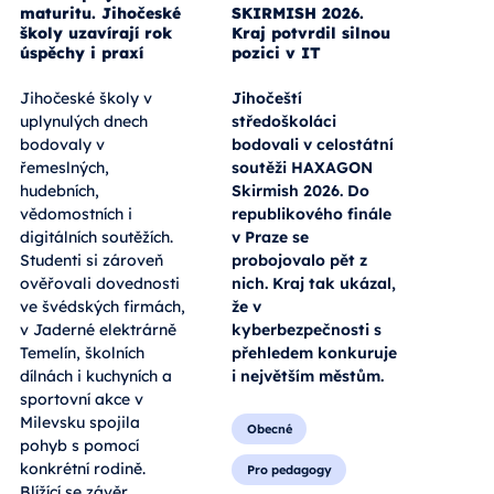
maturitu. Jihočeské
SKIRMISH 2026.
školy uzavírají rok
Kraj potvrdil silnou
úspěchy i praxí
pozici v IT
Jihočeské školy v
Jihočeští
uplynulých dnech
středoškoláci
bodovaly v
bodovali v celostátní
řemeslných,
soutěži HAXAGON
hudebních,
Skirmish 2026. Do
vědomostních i
republikového finále
digitálních soutěžích.
v Praze se
Studenti si zároveň
probojovalo pět z
ověřovali dovednosti
nich. Kraj tak ukázal,
ve švédských firmách,
že v
v Jaderné elektrárně
kyberbezpečnosti s
Temelín, školních
přehledem konkuruje
dílnách i kuchyních a
i největším městům.
sportovní akce v
Milevsku spojila
Obecné
pohyb s pomocí
konkrétní rodině.
Pro pedagogy
Blížící se závěr