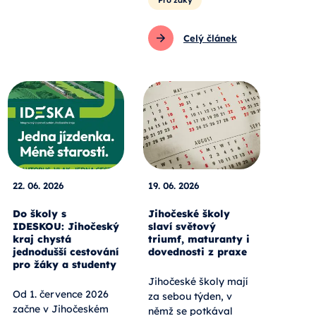
Celý článek
22. 06. 2026
19. 06. 2026
Do školy s
Jihočeské školy
IDESKOU: Jihočeský
slaví světový
kraj chystá
triumf, maturanty i
jednodušší cestování
dovednosti z praxe
pro žáky a studenty
Jihočeské školy mají
Od 1. července 2026
za sebou týden, v
začne v Jihočeském
němž se potkával