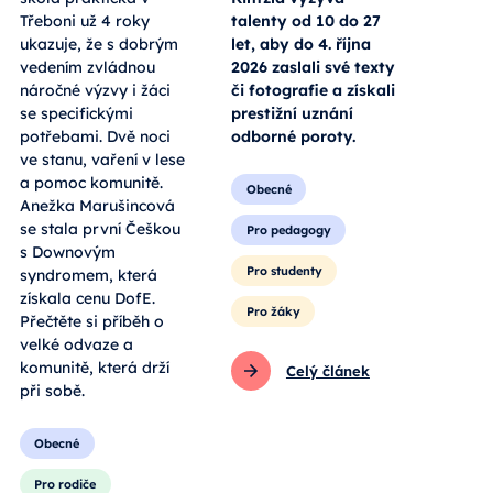
Třeboni už 4 roky
talenty od 10 do 27
ukazuje, že s dobrým
let, aby do 4. října
vedením zvládnou
2026 zaslali své texty
náročné výzvy i žáci
či fotografie a získali
se specifickými
prestižní uznání
potřebami. Dvě noci
odborné poroty.
ve stanu, vaření v lese
a pomoc komunitě.
Obecné
Anežka Marušincová
se stala první Češkou
Pro pedagogy
s Downovým
Pro studenty
syndromem, která
získala cenu DofE.
Pro žáky
Přečtěte si příběh o
velké odvaze a
komunitě, která drží
Celý článek
při sobě.
Obecné
Pro rodiče