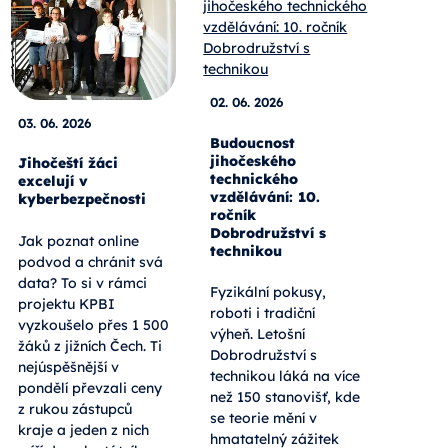
02. 06. 2026
03. 06. 2026
Budoucnost
jihočeského
Jihočeští žáci
technického
excelují v
vzdělávání: 10.
kyberbezpečnosti
ročník
Dobrodružství s
Jak poznat online
technikou
podvod a chránit svá
data? To si v rámci
Fyzikální pokusy,
projektu KPBI
roboti i tradiční
vyzkoušelo přes 1 500
výheň. Letošní
žáků z jižních Čech. Ti
Dobrodružství s
nejúspěšnější v
technikou láká na více
pondělí převzali ceny
než 150 stanovišť, kde
z rukou zástupců
se teorie mění v
kraje a jeden z nich
hmatatelný zážitek