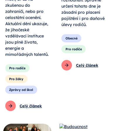
zkušenou do
určení tohoto dne je
zahraničí, nebo pro
zásadní pro placení
celostátní ocenění.
pojištění i pro daňové
Aktuální dění ukazuje,
úlevy rodičů.
že jihočeské
vzdělávací instituce
Obecné
jsou plné života,
energie a
Pro rodiče
mimořádných talentů.
Celý článek
Pro rodiče
Pro žáky
Zprávy od škol
Celý článek