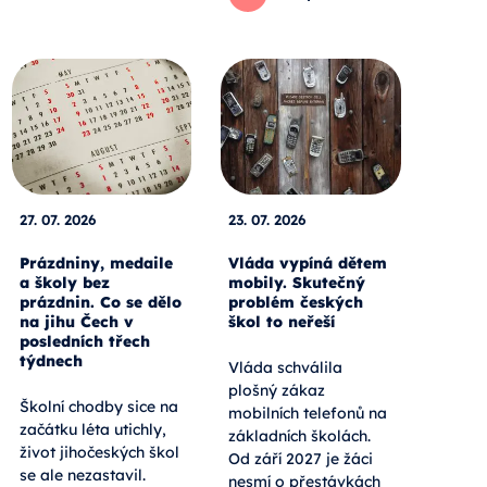
27. 07. 2026
23. 07. 2026
Prázdniny, medaile
Vláda vypíná dětem
a školy bez
mobily. Skutečný
prázdnin. Co se dělo
problém českých
na jihu Čech v
škol to neřeší
posledních třech
týdnech
Vláda schválila
plošný zákaz
Školní chodby sice na
mobilních telefonů na
začátku léta utichly,
základních školách.
život jihočeských škol
Od září 2027 je žáci
se ale nezastavil.
nesmí o přestávkách