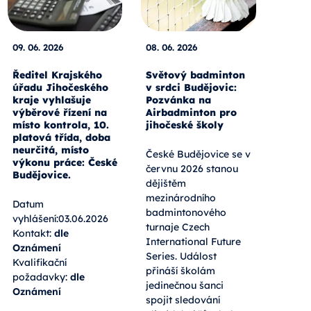
09. 06. 2026
08. 06. 2026
Ředitel Krajského
Světový badminton
úřadu Jihočeského
v srdci Budějovic:
kraje vyhlašuje
Pozvánka na
výběrové řízení na
Airbadminton pro
místo kontrola, 10.
jihočeské školy
platová třída, doba
neurčitá, místo
České Budějovice se v
výkonu práce: České
červnu 2026 stanou
Budějovice.
dějištěm
mezinárodního
Datum
badmintonového
vyhlášení:03.06.2026
turnaje Czech
Kontakt:
dle
International Future
Oznámení
Series. Událost
Kvalifikační
přináší školám
požadavky:
dle
jedinečnou šanci
Oznámení
spojit sledování