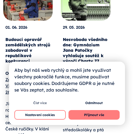
01. 06. 2026
29. 05. 2026
Budoucí opravář
Nesvoboda všedního
zemědělských strojů
dne: Gymnázium
zabodoval v
Jana Patočky
republikové
vyhlašuje soutěž k
konkurenci
výročí Charty 77
Aby byl náš web rychlý a mohli jste využívat
Od:
Střední škola a
Charta 77 bude mít
všechny pokročilé funkce, musíme používat
Základní škola,
padesát let.
soubory cookies. Dodržujeme GDPR a je nutné
Vimperk, Nerudova
Gymnázium prof.
se Vás zeptat, zda souhlasíte.
267
Jana Patočky k této
příležitosti otevírá
Číst více
Odmítnout
Jihočeský žák třetího
celostátní soutěž
ročníku Matouš
Patočkovo
Nastavení cookies
Přijmout vše
Humpál obstál v
memorandum. Cílí na
celostátní soutěži
všechny
České ručičky. V klání
středoškoláky a ptá