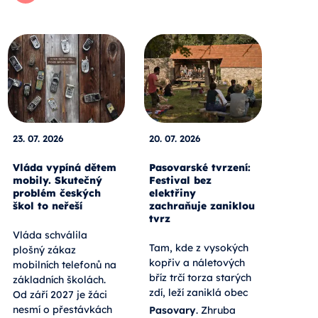
23. 07. 2026
20. 07. 2026
Vláda vypíná dětem
Pasovarské tvrzení:
mobily. Skutečný
Festival bez
problém českých
elektřiny
škol to neřeší
zachraňuje zaniklou
tvrz
Vláda schválila
Tam, kde z vysokých
plošný zákaz
kopřiv a náletových
mobilních telefonů na
bříz trčí torza starých
základních školách.
zdí, leží zaniklá obec
Od září 2027 je žáci
nesmí o přestávkách
Pasovary
. Zhruba