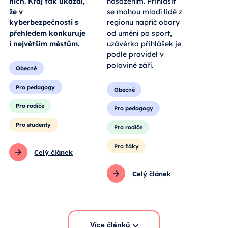
nich. Kraj tak ukázal,
nasazením. Přihlásit
že v
se mohou mladí lidé z
kyberbezpečnosti s
regionu napříč obory
přehledem konkuruje
od umění po sport,
i největším městům.
uzávěrka přihlášek je
podle pravidel v
polovině září.
Obecné
Pro pedagogy
Obecné
Pro rodiče
Pro pedagogy
Pro studenty
Pro rodiče
Pro žáky
Celý článek
Celý článek
Více článků