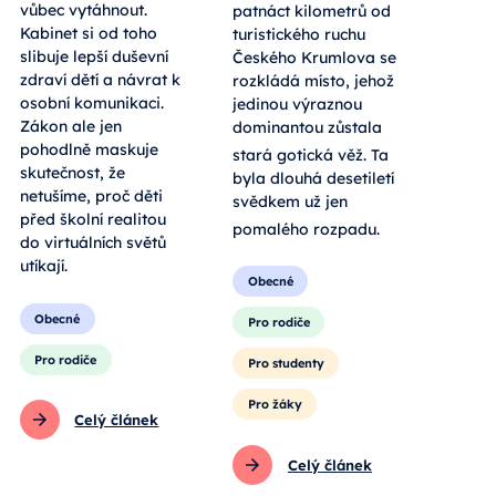
vůbec vytáhnout.
patnáct kilometrů od
Kabinet si od toho
turistického ruchu
slibuje lepší duševní
Českého Krumlova se
zdraví dětí a návrat k
rozkládá místo, jehož
osobní komunikaci.
jedinou výraznou
Zákon ale jen
dominantou zůstala
pohodlně maskuje
stará gotická věž
. Ta
skutečnost, že
byla dlouhá desetiletí
netušíme, proč děti
svědkem už jen
před školní realitou
pomalého rozpadu
.
do virtuálních světů
utíkají.
Obecné
Obecné
Pro rodiče
Pro rodiče
Pro studenty
Pro žáky
Celý článek
Celý článek