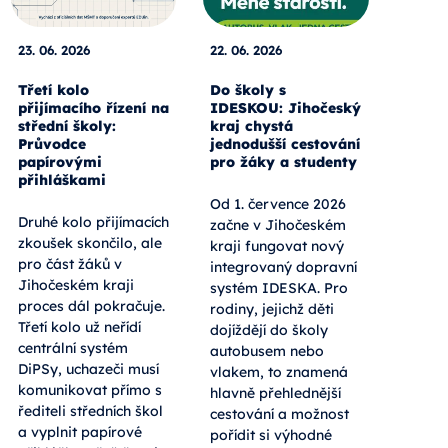
23. 06. 2026
22. 06. 2026
Třetí kolo
Do školy s
přijímacího řízení na
IDESKOU: Jihočeský
střední školy:
kraj chystá
Průvodce
jednodušší cestování
papírovými
pro žáky a studenty
přihláškami
Od 1. července 2026
Druhé kolo přijímacích
začne v Jihočeském
zkoušek skončilo, ale
kraji fungovat nový
pro část žáků v
integrovaný dopravní
Jihočeském kraji
systém IDESKA. Pro
proces dál pokračuje.
rodiny, jejichž děti
Třetí kolo už neřídí
dojíždějí do školy
centrální systém
autobusem nebo
DiPSy, uchazeči musí
vlakem, to znamená
komunikovat přímo s
hlavně přehlednější
řediteli středních škol
cestování a možnost
a vyplnit papírové
pořídit si výhodné