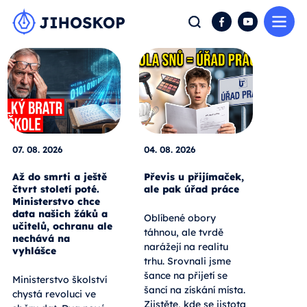
Me
Hledat
Facebook
YouTube
07. 08. 2026
04. 08. 2026
Až do smrti a ještě
Převis u přijímaček,
čtvrt století poté.
ale pak úřad práce
Ministerstvo chce
data našich žáků a
Oblíbené obory
učitelů, ochranu ale
táhnou, ale tvrdě
nechává na
narážejí na realitu
vyhlášce
trhu. Srovnali jsme
šance na přijetí se
Ministerstvo školství
šancí na získání místa.
chystá revoluci ve
Zjistěte, kde se jistota