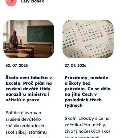
Celý článek
30. 07. 2026
27. 07. 2026
Škola není tabulka v
Prázdniny, medaile
Excelu. Proč plán na
a školy bez
zrušení deváté třídy
prázdnin. Co se dělo
narazil u ministra i
na jihu Čech v
učitelů z praxe
posledních třech
týdnech
Politické úvahy o
Školní chodby sice na
zrušení devátého
začátku léta utichly,
ročníku základních
život jihočeských škol
škol slibují státnímu
se ale nezastavil.