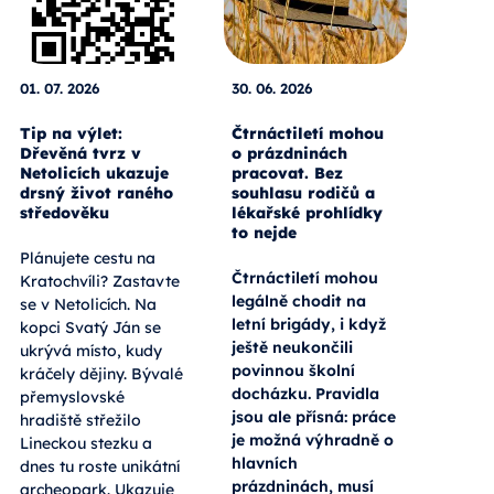
01. 07. 2026
30. 06. 2026
Tip na výlet:
Čtrnáctiletí mohou
Dřevěná tvrz v
o prázdninách
Netolicích ukazuje
pracovat. Bez
drsný život raného
souhlasu rodičů a
středověku
lékařské prohlídky
to nejde
Plánujete cestu na
Čtrnáctiletí mohou
Kratochvíli? Zastavte
legálně chodit na
se v Netolicích. Na
letní brigády, i když
kopci Svatý Ján se
ještě neukončili
ukrývá místo, kudy
povinnou školní
kráčely dějiny. Bývalé
docházku. Pravidla
přemyslovské
jsou ale přísná: práce
hradiště střežilo
je možná výhradně o
Lineckou stezku a
hlavních
dnes tu roste unikátní
prázdninách, musí
archeopark. Ukazuje