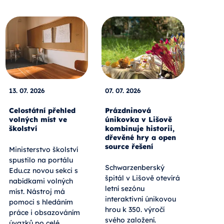
13. 07. 2026
07. 07. 2026
Celostátní přehled
Prázdninová
volných míst ve
únikovka v Lišově
školství
kombinuje historii,
dřevěné hry a open
source řešení
Ministerstvo školství
spustilo na portálu
Schwarzenberský
Edu.cz novou sekci s
špitál v Lišově otevírá
nabídkami volných
letní sezónu
míst. Nástroj má
interaktivní únikovou
pomoci s hledáním
hrou k 350. výročí
práce i obsazováním
svého založení.
úvazků po celé