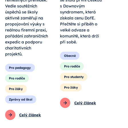
řemeslných přehlídek.
se stala první Češkou
Vedle soutěžních
s Downovým
úspěchů se školy
syndromem, která
aktivně zaměřují na
získala cenu DofE.
propojování výuky s
Přečtěte si příběh o
reálnou firemní praxí,
velké odvaze a
pořádání zahraničních
komunitě, která drží
expedic a podporu
při sobě.
charitativních
projektů.
Obecné
Pro rodiče
Pro pedagogy
Pro studenty
Pro rodiče
Pro žáky
Pro žáky
Zprávy od škol
Celý článek
Celý článek