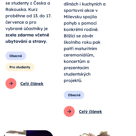
se studenty z Česka a
dílnách i kuchyních a
Rakouska. Kurz
sportovní akce v
proběhne od 13. do 17.
Milevsku spojila
července a pro
pohyb s pomocí
vybrané účastníky je
konkrétní rodině.
zcela zdarma včetně
Blížící se závěr
ubytování a stravy
.
školního roku pak
patří maturitním
ceremoniálům,
Obecné
koncertům a
Pro studenty
prezentacím
studentských
projektů.
Celý článek
Obecné
Celý článek