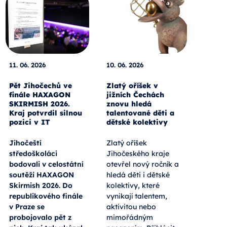
11. 06. 2026
10. 06. 2026
Pět Jihočechů ve
Zlatý oříšek v
finále HAXAGON
jižních Čechách
SKIRMISH 2026.
znovu hledá
Kraj potvrdil silnou
talentované děti a
pozici v IT
dětské kolektivy
Jihočeští
Zlatý oříšek
středoškoláci
Jihočeského kraje
bodovali v celostátní
otevřel nový ročník a
soutěži HAXAGON
hledá děti i dětské
Skirmish 2026. Do
kolektivy, které
republikového finále
vynikají talentem,
v Praze se
aktivitou nebo
probojovalo pět z
mimořádným