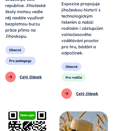
Expozice propojuje
republice. Jihočeské
jihočeskou historii s
školy mohou vedle
technologickým
něj nadále využívat
řešením a nabízí
bezplatnou burzu
rodinám i zástupcům
práce přímo na
volnočasového
Jihoskopu.
vzdělávání prostor
pro hru, bádání a
Obecné
odpočinek.
Pro pedagogy
Obecné
Celý článek
Pro rodiče
Celý článek