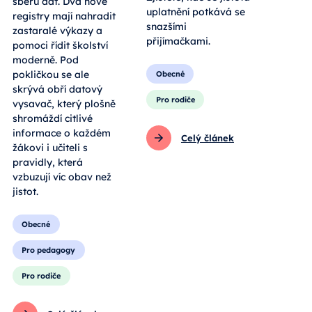
sběru dat. Dva nové
uplatnění potkává se
registry mají nahradit
snazšími
zastaralé výkazy a
přijímačkami.
pomoci řídit školství
moderně. Pod
pokličkou se ale
Obecné
skrývá obří datový
Pro rodiče
vysavač, který plošně
shromáždí citlivé
informace o každém
Celý článek
žákovi i učiteli s
pravidly, která
vzbuzují víc obav než
jistot.
Obecné
Pro pedagogy
Pro rodiče