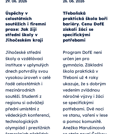
29. 06. 2026
26. 06. 2026
Úspěchy v
Třeboňská
celostátních
praktická škola boří
soutěžích i firemní
bariéry. Cenu DofE
praxe: Jak žijí
získali žáci se
střední školy v
specifickými
Jihočeském kraji
potřebami
Jihočeské střední
Program DofE není
školy a vzdělávací
určen jen pro
instituce v uplynulých
gymnázia. Základní
dnech potvrdily svou
škola praktická v
vysokou úroveň v celé
Třeboni už 4 roky
řadě celostátních i
ukazuje, že s dobrým
mezinárodních
vedením zvládnou
soutěží. Studenti z
náročné výzvy i žáci
regionu si odvážejí
se specifickými
přední umístění z
potřebami. Dvě noci
vědeckých konferencí,
ve stanu, vaření v lese
technologických
a pomoc komunitě.
olympiád i prestižních
Anežka Marušincová