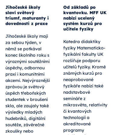
Jihočeské školy
Od základů po
slaví světový
kvantovku. MFF UK
triumf, maturanty i
nabízí ucelený
dovednosti z praxe
systém kurzů pro
učitele fyziky
Jihočeské školy mají
Katedra didaktiky
za sebou týden, v
fyziky Matematicko-
němž se potkával
fyzikální fakulty UK
konec školního roku s
rozšiřuje podporu
výraznými soutěžními
učitelů fyziky. Kromě
úspěchy, odbornou
známých kurzů pro
praxí i komunitními
neaprobované
akcemi. Nejvýraznější
fyzikáře nabízí také
zprávou je světový
nadstavbové
úspěch třeboňských
semináře z
studentek v broušení
mikrosvěta, relativity
skla, ale zaujaly také
či kvantových
výsledky mladých
technologií a
hudebníků, digitální
akreditované
soutěže, závěrečné
programy
zkoušky nebo