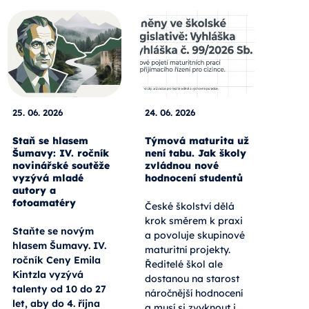
25. 06. 2026
24. 06. 2026
Staň se hlasem
Týmová maturita už
Šumavy: IV. ročník
není tabu. Jak školy
novinářské soutěže
zvládnou nové
vyzývá mladé
hodnocení studentů
autory a
fotoamatéry
České školství dělá
krok směrem k praxi
Staňte se novým
a povoluje skupinové
hlasem Šumavy. IV.
maturitní projekty.
ročník Ceny Emila
Ředitelé škol ale
Kintzla vyzývá
dostanou na starost
talenty od 10 do 27
náročnější hodnocení
let, aby do 4. října
a musí si zvyknout i