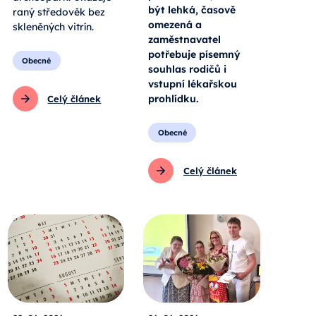
být lehká, časově
raný středověk bez
omezená a
skleněných vitrín.
zaměstnavatel
potřebuje písemný
Obecné
souhlas rodičů i
vstupní lékařskou
prohlídku.
Celý článek
Obecné
Celý článek