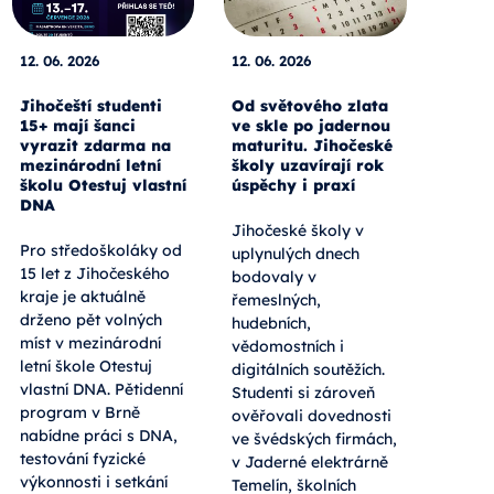
12. 06. 2026
12. 06. 2026
Jihočeští studenti
Od světového zlata
15+ mají šanci
ve skle po jadernou
vyrazit zdarma na
maturitu. Jihočeské
mezinárodní letní
školy uzavírají rok
školu Otestuj vlastní
úspěchy i praxí
DNA
Jihočeské školy v
Pro středoškoláky od
uplynulých dnech
15 let z Jihočeského
bodovaly v
kraje je aktuálně
řemeslných,
drženo pět volných
hudebních,
míst v mezinárodní
vědomostních i
letní škole Otestuj
digitálních soutěžích.
vlastní DNA. Pětidenní
Studenti si zároveň
program v Brně
ověřovali dovednosti
nabídne práci s DNA,
ve švédských firmách,
testování fyzické
v Jaderné elektrárně
výkonnosti i setkání
Temelín, školních