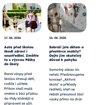
17. 06. 2026
16. 06. 2026
Auta před školou
Sebrali jste dětem o
škodí zdraví i
přestávce mobily?
soustředění. Změňte
Dejte jim skutečný
to s výzvou Pěšky
důvod k pohybu
do školy
Samotný zákaz nic
Ranní zácpy před
neřeší. Představujeme
školou stresují děti,
koncept „Aktivní
rodiče i učitele.
škola“ a příklady
Přitom stačí malá
ředitelů, kteří se
změna a žáci přijdou
nebáli přesunout část
do třídy klidnější a
výuky přímo na dvůr.
připravení se učit.