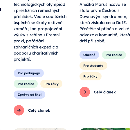
technologických olympiád
Anežka Marušincová se
l
i prestižních řemeslných
stala první Češkou s
přehlídek. Vedle soutěžních
Downovým syndromem,
úspěchů se školy aktivně
která získala cenu DofE.
zaměřují na propojování
Přečtěte si příběh o velké
výuky s reálnou firemní
odvaze a komunitě, která
praxí, pořádání
drží při sobě.
zahraničních expedic a
podporu charitativních
Obecné
Pro rodiče
projektů.
Pro studenty
Pro pedagogy
Pro žáky
Pro rodiče
Pro žáky
Celý článek
Zprávy od škol
Celý článek