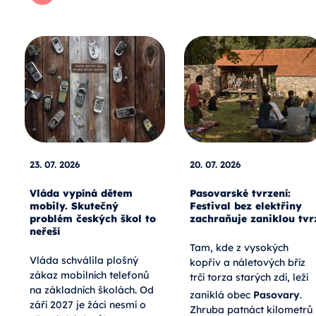
23. 07. 2026
20. 07. 2026
Vláda vypíná dětem
Pasovarské tvrzení:
mobily. Skutečný
Festival bez elektřiny
problém českých škol to
zachraňuje zaniklou tvr
neřeší
Tam, kde z vysokých
Vláda schválila plošný
kopřiv a náletových bříz
zákaz mobilních telefonů
trčí torza starých zdí, leží
na základních školách. Od
zaniklá obec
Pasovary
.
září 2027 je žáci nesmí o
Zhruba patnáct kilometrů