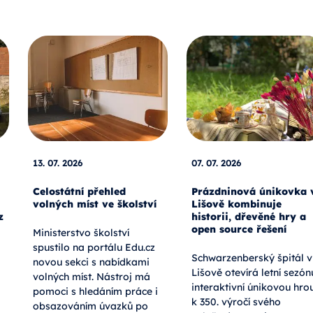
13. 07. 2026
07. 07. 2026
Celostátní přehled
Prázdninová únikovka 
volných míst ve školství
Lišově kombinuje
z
historii, dřevěné hry a
open source řešení
Ministerstvo školství
spustilo na portálu Edu.cz
Schwarzenberský špitál v
novou sekci s nabídkami
Lišově otevírá letní sezón
volných míst. Nástroj má
interaktivní únikovou hro
pomoci s hledáním práce i
k 350. výročí svého
obsazováním úvazků po