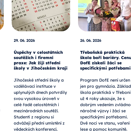
29. 06. 2026
26. 06. 2026
Úspěchy v celostátních
Třeboňská praktická
soutěžích i firemní
škola boří bariéry. Cen
praxe: Jak žijí střední
DofE získali žáci se
školy v Jihočeském kraji
specifickými potřebami
Jihočeské střední školy a
Program DofE není určen
vzdělávací instituce v
jen pro gymnázia. Základ
uplynulých dnech potvrdily
škola praktická v Třeboni
svou vysokou úroveň v
už 4 roky ukazuje, že s
celé řadě celostátních i
dobrým vedením zvládno
a
mezinárodních soutěží.
náročné výzvy i žáci se
Studenti z regionu si
specifickými potřebami.
odvážejí přední umístění z
Dvě noci ve stanu, vaření
vědeckých konferencí,
lese a pomoc komunitě.