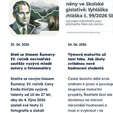
25. 06. 2026
24. 06. 2026
Staň se hlasem Šumavy:
Týmová maturita už
IV. ročník novinářské
není tabu. Jak školy
soutěže vyzývá mladé
zvládnou nové
autory a fotoamatéry
hodnocení studentů
Staňte se novým hlasem
České školství dělá krok
Šumavy. IV. ročník Ceny
směrem k praxi a povoluj
Emila Kintzla vyzývá
skupinové maturitní
talenty od 10 do 27 let,
projekty. Ředitelé škol ale
aby do 4. října 2026
dostanou na starost
zaslali své texty či
náročnější hodnocení a
fotografie a získali
musí si zvyknout i na