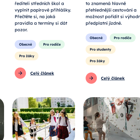
řediteli středních škol a
to znamená hlavně
vyplnit papírové přihlášky.
přehlednější cestování a
Přečtěte si, na jaká
možnost pořídit si výhod
pravidla a termíny si dát
předplatní jízdné.
pozor.
Obecné
Pro rodiče
Obecné
Pro rodiče
Pro studenty
Pro žáky
Pro žáky
Celý článek
Celý článek