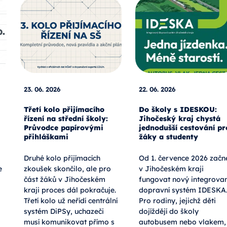
23. 06. 2026
22. 06. 2026
Třetí kolo přijímacího
Do školy s IDESKOU:
řízení na střední školy:
Jihočeský kraj chystá
Průvodce papírovými
jednodušší cestování pr
přihláškami
žáky a studenty
Druhé kolo přijímacích
Od 1. července 2026 začn
e
zkoušek skončilo, ale pro
v Jihočeském kraji
část žáků v Jihočeském
fungovat nový integrova
kraji proces dál pokračuje.
dopravní systém IDESKA
Třetí kolo už neřídí centrální
Pro rodiny, jejichž děti
systém DiPSy, uchazeči
dojíždějí do školy
musí komunikovat přímo s
autobusem nebo vlakem,