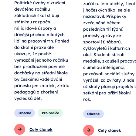
Politické úvahy o zrušení
začátku léta utichly, život
devátého ročníku
jihočeských škol se ale
základních škol slibují
nezastavil. Příspěvky
státnímu rozpočtu
zveřejněné během
miliardové úspory a
posledních tří týdnů
dřívější příchod mladých
přinesly zprávy ze
lidí na pracovní trh. Pohled
sportovišť, táborů,
do školní praxe ale
cyklovýletů i kulturních
ukazuje, že pouhé
akcí. Studenti sbírali
vymazání jednoho ročníku
medaile, zkoušeli pracov
bez prodloužení povinné
s umělou inteligencí,
docházky na střední škole
poznávali sociální služby
by českému vzdělávání
vyráželi za zvířaty. Jinde
přineslo jen zmatek, ztrátu
už školy plánují projekty 
pedagogů a zhoršení
setkání pro příští školní
výsledků dětí.
rok.
Obecné
Pro rodiče
Obecné
Celý článek
Celý článek