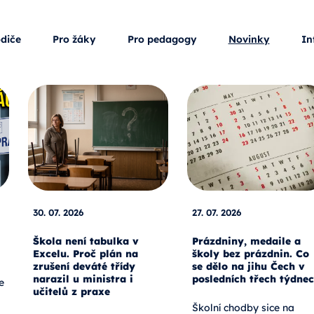
odiče
Pro žáky
Pro pedagogy
Novinky
In
30. 07. 2026
27. 07. 2026
Škola není tabulka v
Prázdniny, medaile a
Excelu. Proč plán na
školy bez prázdnin. Co
zrušení deváté třídy
se dělo na jihu Čech v
narazil u ministra i
posledních třech týdne
e
učitelů z praxe
Školní chodby sice na