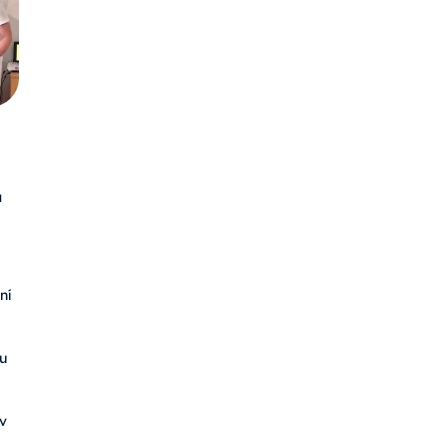
u
ní
u
 v