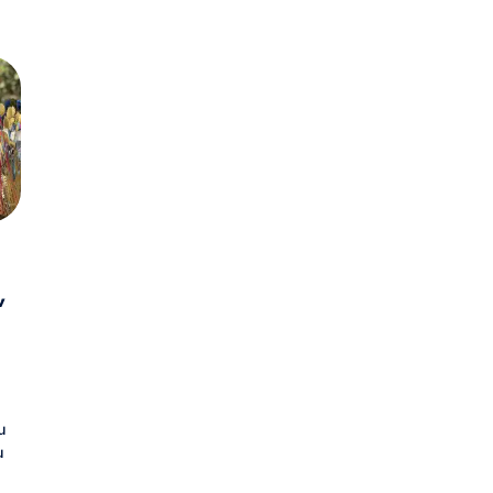
v
u
u