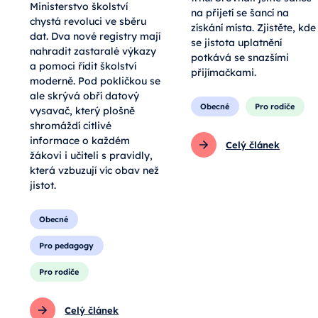
Ministerstvo školství
na přijetí se šancí na
chystá revoluci ve sběru
získání místa. Zjistěte, kde
dat. Dva nové registry mají
se jistota uplatnění
nahradit zastaralé výkazy
potkává se snazšími
a pomoci řídit školství
přijímačkami.
moderně. Pod pokličkou se
ale skrývá obří datový
Obecné
Pro rodiče
vysavač, který plošně
shromáždí citlivé
informace o každém
Celý článek
žákovi i učiteli s pravidly,
která vzbuzují víc obav než
jistot.
Obecné
Pro pedagogy
Pro rodiče
Celý článek