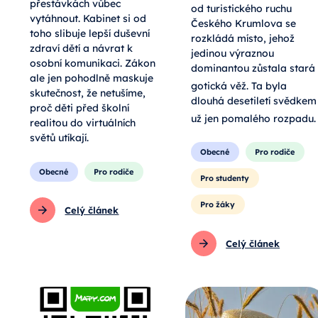
přestávkách vůbec
od turistického ruchu
vytáhnout. Kabinet si od
Českého Krumlova se
toho slibuje lepší duševní
rozkládá místo, jehož
zdraví dětí a návrat k
jedinou výraznou
osobní komunikaci. Zákon
dominantou zůstala stará
ale jen pohodlně maskuje
gotická věž
. Ta byla
skutečnost, že netušíme,
dlouhá desetiletí svědkem
proč děti před školní
už jen pomalého rozpadu
.
realitou do virtuálních
světů utíkají.
Obecné
Pro rodiče
Obecné
Pro rodiče
Pro studenty
Pro žáky
Celý článek
Celý článek