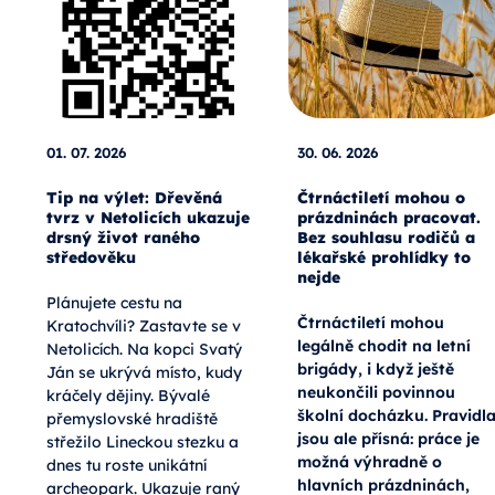
01. 07. 2026
30. 06. 2026
Tip na výlet: Dřevěná
Čtrnáctiletí mohou o
tvrz v Netolicích ukazuje
prázdninách pracovat.
drsný život raného
Bez souhlasu rodičů a
středověku
lékařské prohlídky to
nejde
Plánujete cestu na
Čtrnáctiletí mohou
Kratochvíli? Zastavte se v
legálně chodit na letní
Netolicích. Na kopci Svatý
brigády, i když ještě
Ján se ukrývá místo, kudy
neukončili povinnou
kráčely dějiny. Bývalé
školní docházku. Pravidl
přemyslovské hradiště
jsou ale přísná: práce je
střežilo Lineckou stezku a
možná výhradně o
dnes tu roste unikátní
hlavních prázdninách,
archeopark. Ukazuje raný