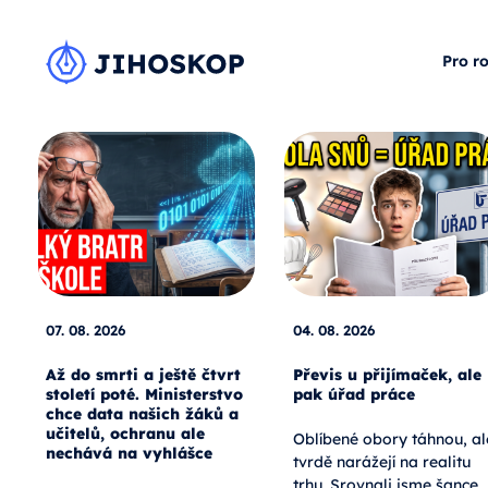
Pro r
07. 08. 2026
04. 08. 2026
Až do smrti a ještě čtvrt
Převis u přijímaček, ale
století poté. Ministerstvo
pak úřad práce
chce data našich žáků a
učitelů, ochranu ale
Oblíbené obory táhnou, al
nechává na vyhlášce
tvrdě narážejí na realitu
trhu. Srovnali jsme šance