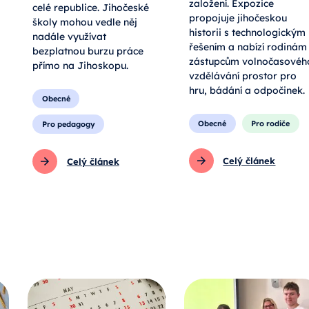
založení. Expozice
celé republice. Jihočeské
propojuje jihočeskou
školy mohou vedle něj
historii s technologickým
nadále využívat
řešením a nabízí rodinám 
bezplatnou burzu práce
zástupcům volnočasovéh
přímo na Jihoskopu.
vzdělávání prostor pro
hru, bádání a odpočinek.
Obecné
Obecné
Pro rodiče
Pro pedagogy
Celý článek
Celý článek