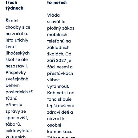
třech
to neřeší
týdnech
Vláda
Školní
schválila
chodby sice
plošný zákaz
na začátku
mobilních
léta utichly,
telefonů na
život
základních
jihočeských
školách. Od
škol se ale
září 2027 je
nezastavil.
žáci nesmí o
Příspěvky
přestávkách
zveřejněné
vůbec
během
vytáhnout.
posledních tří
Kabinet si od
týdnů
toho slibuje
přinesly
lepší duševní
zprávy ze
zdraví dětí a
sportovišť,
návrat k
táborů,
osobní
cyklovýletů i
komunikaci.
kulturních