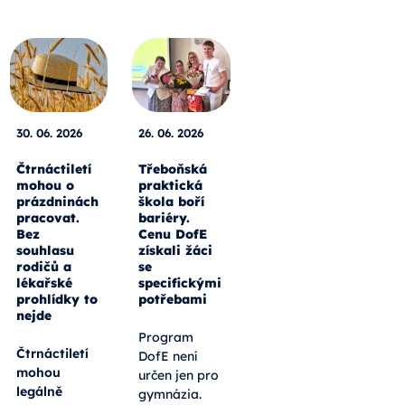
30. 06. 2026
26. 06. 2026
Čtrnáctiletí
Třeboňská
mohou o
praktická
prázdninách
škola boří
pracovat.
bariéry.
Bez
Cenu DofE
souhlasu
získali žáci
rodičů a
se
lékařské
specifickými
prohlídky to
potřebami
nejde
Program
Čtrnáctiletí
DofE není
mohou
určen jen pro
legálně
gymnázia.