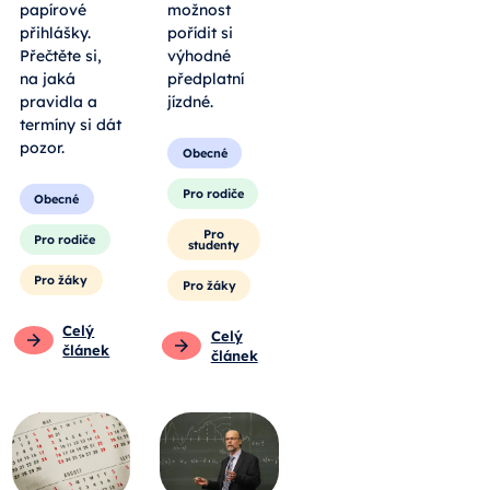
papírové
možnost
přihlášky.
pořídit si
Přečtěte si,
výhodné
na jaká
předplatní
pravidla a
jízdné.
termíny si dát
pozor.
Obecné
Pro rodiče
Obecné
Pro
Pro rodiče
studenty
Pro žáky
Pro žáky
Celý
Celý
článek
článek