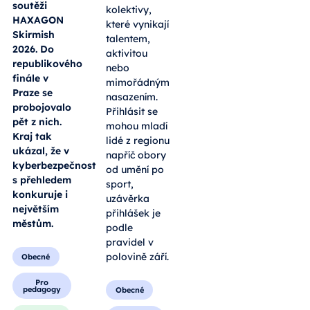
soutěži
kolektivy,
HAXAGON
které vynikají
Skirmish
talentem,
2026. Do
aktivitou
republikového
nebo
finále v
mimořádným
Praze se
nasazením.
probojovalo
Přihlásit se
pět z nich.
mohou mladí
Kraj tak
lidé z regionu
ukázal, že v
napříč obory
kyberbezpečnosti
od umění po
s přehledem
sport,
konkuruje i
uzávěrka
největším
přihlášek je
městům.
podle
pravidel v
polovině září.
Obecné
Pro
pedagogy
Obecné