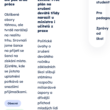
student
práce
plán na
zrušení
Pro
deváté třídy
Oblíbené
narazil u
pedago
obory
ministra i
táhnou, ale
učitelů z
Zprávy
tvrdě narážejí
praxe
od
na realitu
škol
trhu. Srovnali
Politické
jsme šance
úvahy o
na přijetí se
zrušení
šancí na
devátého
získání místa.
ročníku
Zjistěte, kde
základních
se jistota
škol slibují
uplatnění
státnímu
potkává se
rozpočtu
snazšími
miliardové
přijímačkami.
úspory a
dřívější
příchod
Obecné
mladých lidí