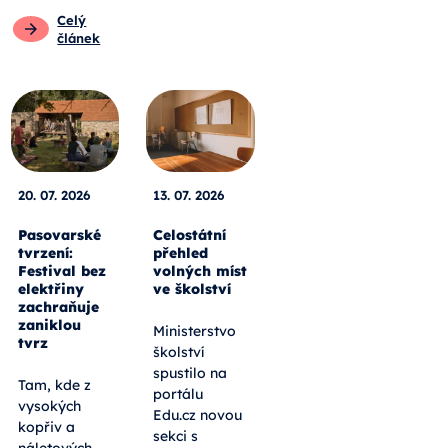
Celý
článek
20. 07. 2026
13. 07. 2026
Pasovarské
Celostátní
tvrzení:
přehled
Festival bez
volných míst
elektřiny
ve školství
zachraňuje
zaniklou
Ministerstvo
tvrz
školství
spustilo na
Tam, kde z
portálu
vysokých
Edu.cz novou
kopřiv a
sekci s
náletových