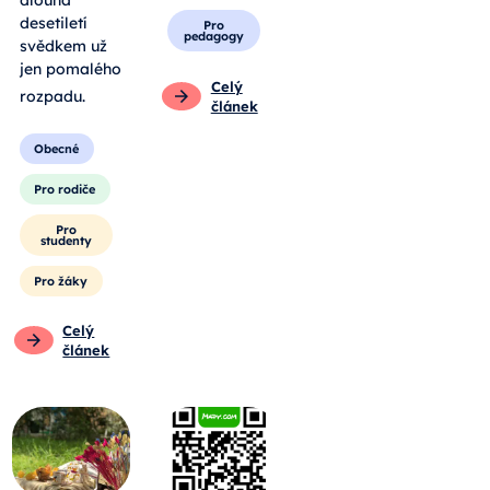
dlouhá
desetiletí
Pro
pedagogy
svědkem už
jen pomalého
Celý
rozpadu
.
článek
Obecné
Pro rodiče
Pro
studenty
Pro žáky
Celý
článek