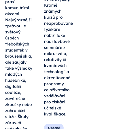
praxí i
Kromě
komunitními
známých
akcemi.
kurzů pro
Nejvýraznější
neaprobované
zprávou je
fyzikáře
světový
nabízí také
úspěch
nadstavbové
třeboňských
semináře z
studentek v
mikrosvěta,
broušení skla,
relativity či
ale zaujaly
kvantových
také výsledky
technologií a
mladých
akreditované
hudebníků,
programy
digitální
celoživotního
soutěže,
vzdělávání
závěrečné
pro získání
zkoušky nebo
učitelské
zahraniční
kvalifikace.
stáže. Školy
zároveň
Obecné
ukázaly, že