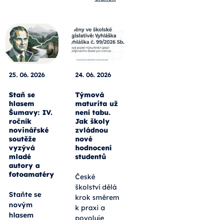
25. 06. 2026
24. 06. 2026
Staň se
Týmová
hlasem
maturita už
Šumavy: IV.
není tabu.
ročník
Jak školy
novinářské
zvládnou
soutěže
nové
vyzývá
hodnocení
mladé
studentů
autory a
fotoamatéry
České
školství dělá
Staňte se
krok směrem
novým
k praxi a
hlasem
povoluje