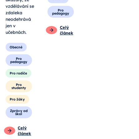
vzdělávání se
Pro
zdaleka
pedagogy
neodehrává
jen v
Celý
učebnách.
článek
Obecné
Pro
pedagogy
Pro rodiče
Pro
studenty
Pro žáky
Zprávy od
škol
Celý
článek