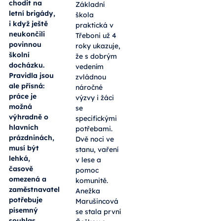
chodit na
Základní
letní brigády,
škola
i když ještě
praktická v
neukončili
Třeboni už 4
povinnou
roky ukazuje,
školní
že s dobrým
docházku.
vedením
Pravidla jsou
zvládnou
ale přísná:
náročné
práce je
výzvy i žáci
možná
se
výhradně o
specifickými
hlavních
potřebami.
prázdninách,
Dvě noci ve
musí být
stanu, vaření
lehká,
v lese a
časově
pomoc
omezená a
komunitě.
zaměstnavatel
Anežka
potřebuje
Marušincová
písemný
se stala první
souhlas