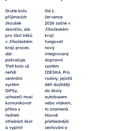
Druhé kolo
Od 1.
přijímacích
července
zkoušek
2026 začne v
skončilo, ale
Jihočeském
pro část žáků
kraji
v Jihočeském
fungovat
kraji proces
nový
dál
integrovaný
pokračuje.
dopravní
Třetí kolo už
systém
neřídí
IDESKA. Pro
centrální
rodiny, jejichž
systém
děti dojíždějí
DiPSy,
do školy
uchazeči musí
autobusem
komunikovat
nebo vlakem,
přímo s
to znamená
řediteli
hlavně
středních škol
přehlednější
a vyplnit
cestování a