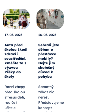
17. 06. 2026
16. 06. 2026
Auta před
Sebrali jste
školou škodí
dětem o
zdraví i
přestávce
soustředění.
mobily?
Změňte to s
Dejte jim
výzvou
skutečný
Pěšky do
důvod k
školy
pohybu
Ranní zácpy
Samotný
před školou
zákaz nic
stresují děti,
neřeší.
rodiče i
Představujeme
učitele.
koncept