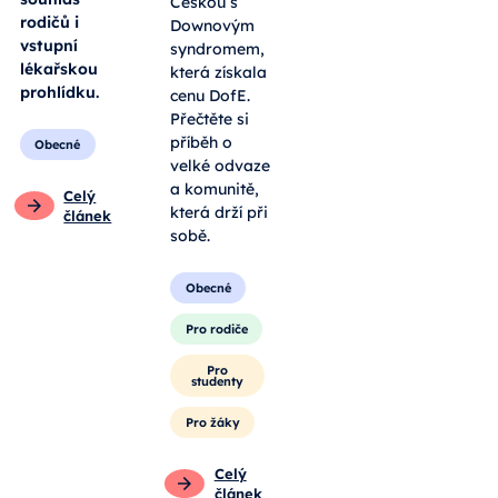
Češkou s
rodičů i
Downovým
vstupní
syndromem,
lékařskou
která získala
prohlídku.
cenu DofE.
Přečtěte si
příběh o
Obecné
velké odvaze
a komunitě,
Celý
která drží při
článek
sobě.
Obecné
Pro rodiče
Pro
studenty
Pro žáky
Celý
článek