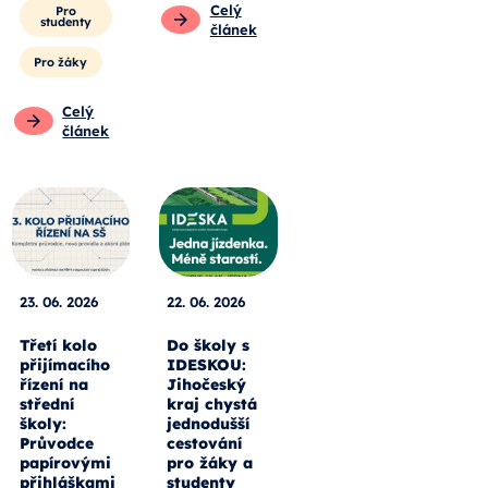
Celý
Pro
studenty
článek
Pro žáky
Celý
článek
23. 06. 2026
22. 06. 2026
Třetí kolo
Do školy s
přijímacího
IDESKOU:
řízení na
Jihočeský
střední
kraj chystá
školy:
jednodušší
Průvodce
cestování
papírovými
pro žáky a
přihláškami
studenty