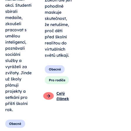
Zákon ale jen
akcí. Studenti
pohodlně
sbírali
maskuje
medaile,
skutečnost,
zkoušeli
že netušíme,
pracovat s
proč děti
umělou
před školní
inteligencí,
realitou do
poznávali
virtuálních
sociální
světů utíkají.
služby a
vyráželi za
Obecné
zvířaty. Jinde
už školy
Pro rodiče
plánují
projekty a
Celý
setkání pro
článek
příští školní
rok.
Obecné