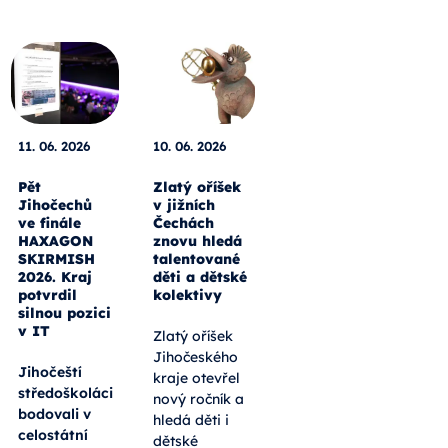
11. 06. 2026
10. 06. 2026
Pět
Zlatý oříšek
Jihočechů
v jižních
ve finále
Čechách
HAXAGON
znovu hledá
SKIRMISH
talentované
2026. Kraj
děti a dětské
potvrdil
kolektivy
silnou pozici
v IT
Zlatý oříšek
Jihočeského
Jihočeští
kraje otevřel
středoškoláci
nový ročník a
bodovali v
hledá děti i
celostátní
dětské