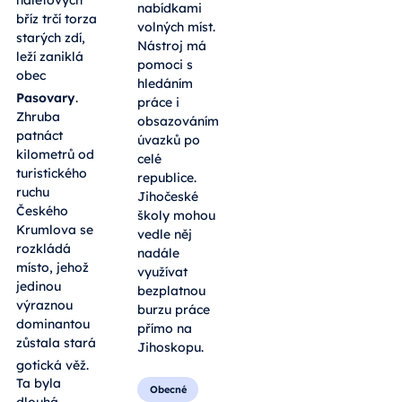
nabídkami
bříz trčí torza
volných míst.
starých zdí,
Nástroj má
leží zaniklá
pomoci s
obec
hledáním
Pasovary
.
práce i
Zhruba
obsazováním
patnáct
úvazků po
kilometrů od
celé
turistického
republice.
ruchu
Jihočeské
Českého
školy mohou
Krumlova se
vedle něj
rozkládá
nadále
místo, jehož
využívat
jedinou
bezplatnou
výraznou
burzu práce
dominantou
přímo na
zůstala stará
Jihoskopu.
gotická věž
.
Ta byla
Obecné