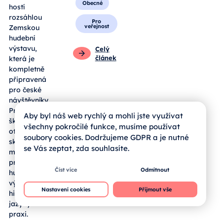
Obecné
hostí
rozsáhlou
Pro
veřejnost
Zemskou
hudební
výstavu,
Celý
článek
která je
kompletně
připravená
pro české
návštěvníky.
Pro jihočeské
Aby byl náš web rychlý a mohli jste využívat
školy se zde
všechny pokročilé funkce, musíme používat
otevírá
soubory cookies. Dodržujeme GDPR a je nutné
skvělá
se Vás zeptat, zda souhlasíte.
možnost, jak
propojit
Číst více
Odmítnout
hudební
výchovu,
Nastavení cookies
Přijmout vše
historii a cizí
jazyky v
praxi.