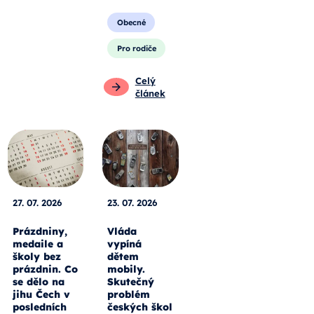
Obecné
Pro rodiče
Celý
článek
27. 07. 2026
23. 07. 2026
Prázdniny,
Vláda
medaile a
vypíná
školy bez
dětem
prázdnin. Co
mobily.
se dělo na
Skutečný
jihu Čech v
problém
posledních
českých škol