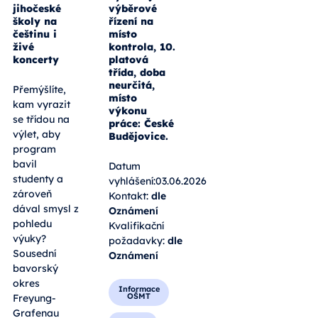
jihočeské
výběrové
školy na
řízení na
češtinu i
místo
živé
kontrola, 10.
koncerty
platová
třída, doba
neurčitá,
Přemýšlíte,
místo
kam vyrazit
výkonu
se třídou na
práce: České
výlet, aby
Budějovice.
program
bavil
Datum
studenty a
vyhlášení:03.06.2026
zároveň
Kontakt:
dle
dával smysl z
Oznámení
pohledu
Kvalifikační
výuky?
požadavky:
dle
Sousední
Oznámení
bavorský
okres
Informace
OŠMT
Freyung-
Grafenau