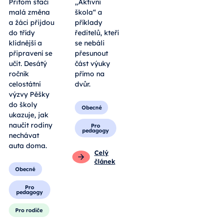
Přitom stačí
„Aktivní
malá změna
škola“ a
a žáci přijdou
příklady
do třídy
ředitelů, kteří
klidnější a
se nebáli
připravení se
přesunout
učit. Desátý
část výuky
ročník
přímo na
celostátní
dvůr.
výzvy Pěšky
do školy
Obecné
ukazuje, jak
naučit rodiny
Pro
pedagogy
nechávat
auta doma.
Celý
článek
Obecné
Pro
pedagogy
Pro rodiče