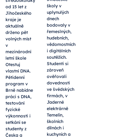
středoškoláky
školy v
od 15 let z
uplynulých
Jihočeského
dnech
kraje je
bodovaly v
aktuálně
řemeslných,
drženo pět
hudebních,
volných míst
vědomostních
v
i digitálních
mezinárodní
soutěžích.
letní škole
Studenti si
Otestuj
zároveň
vlastní DNA.
ověřovali
Pětidenní
dovednosti
program v
ve švédských
Brně nabídne
firmách, v
práci s DNA,
Jaderné
testování
elektrárně
fyzické
Temelín,
výkonnosti i
školních
setkání se
dílnách i
studenty z
kuchyních a
Česka a