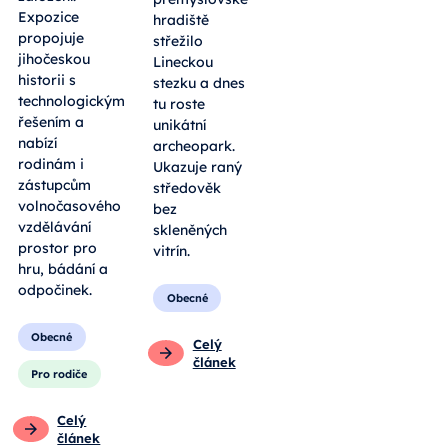
Expozice
hradiště
propojuje
střežilo
jihočeskou
Lineckou
historii s
stezku a dnes
technologickým
tu roste
řešením a
unikátní
nabízí
archeopark.
rodinám i
Ukazuje raný
zástupcům
středověk
volnočasového
bez
vzdělávání
skleněných
prostor pro
vitrín.
hru, bádání a
odpočinek.
Obecné
Obecné
Celý
článek
Pro rodiče
Celý
článek