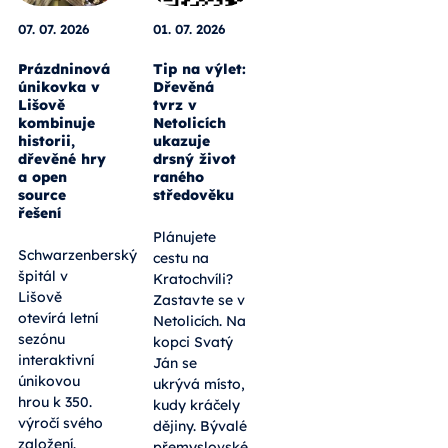
07. 07. 2026
01. 07. 2026
Prázdninová
Tip na výlet:
únikovka v
Dřevěná
Lišově
tvrz v
kombinuje
Netolicích
historii,
ukazuje
dřevěné hry
drsný život
a open
raného
source
středověku
řešení
Plánujete
Schwarzenberský
cestu na
špitál v
Kratochvíli?
Lišově
Zastavte se v
otevírá letní
Netolicích. Na
sezónu
kopci Svatý
interaktivní
Ján se
únikovou
ukrývá místo,
hrou k 350.
kudy kráčely
výročí svého
dějiny. Bývalé
založení.
přemyslovské