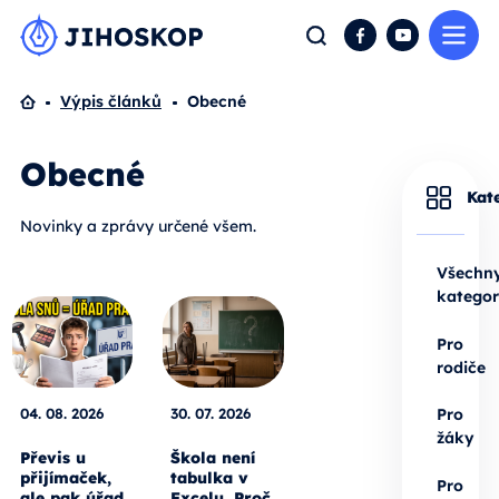
Me
Hledat
Facebook
YouTube
Domů
Výpis článků
Obecné
Obecné
Kat
Novinky a zprávy určené všem.
Všechn
kategor
Pro
rodiče
04. 08. 2026
30. 07. 2026
Pro
žáky
Převis u
Škola není
přijímaček,
tabulka v
Pro
ale pak úřad
Excelu. Proč