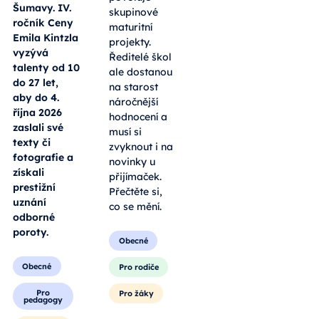
Šumavy. IV.
skupinové
ročník Ceny
maturitní
Emila Kintzla
projekty.
vyzývá
Ředitelé škol
talenty od 10
ale dostanou
do 27 let,
na starost
aby do 4.
náročnější
října 2026
hodnocení a
zaslali své
musí si
texty či
zvyknout i na
fotografie a
novinky u
získali
přijímaček.
prestižní
Přečtěte si,
uznání
co se mění.
odborné
poroty.
Obecné
Obecné
Pro rodiče
Pro
Pro žáky
pedagogy