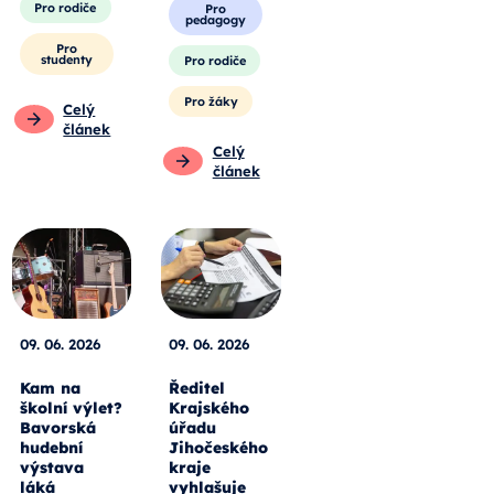
Pro rodiče
Pro
pedagogy
Pro
studenty
Pro rodiče
Pro žáky
Celý
článek
Celý
článek
09. 06. 2026
09. 06. 2026
Kam na
Ředitel
školní výlet?
Krajského
Bavorská
úřadu
hudební
Jihočeského
výstava
kraje
láká
vyhlašuje