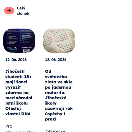
Celý
článek
12. 06. 2026
12. 06. 2026
Jihočeští
Od
studenti 15+
světového
mají šanci
zlata ve skle
vyrazit
po jadernou
zdarma na
maturitu.
mezinárodní
Jihočeské
letní školu
školy
Otestuj
uzavírají rok
vlastní DNA
úspěchy i
praxí
Pro
Jihočeské