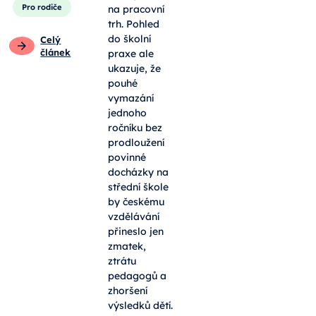
Pro rodiče
na pracovní
trh. Pohled
do školní
Celý
článek
praxe ale
ukazuje, že
pouhé
vymazání
jednoho
ročníku bez
prodloužení
povinné
docházky na
střední škole
by českému
vzdělávání
přineslo jen
zmatek,
ztrátu
pedagogů a
zhoršení
výsledků dětí.