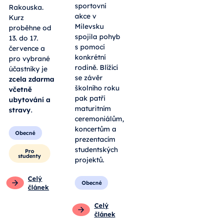
sportovní
Rakouska.
akce v
Kurz
Milevsku
proběhne od
spojila pohyb
13. do 17.
s pomocí
července a
konkrétní
pro vybrané
rodině. Blížící
účastníky je
se závěr
zcela zdarma
školního roku
včetně
pak patří
ubytování a
maturitním
stravy
.
ceremoniálům,
koncertům a
Obecné
prezentacím
studentských
Pro
studenty
projektů.
Celý
Obecné
článek
Celý
článek