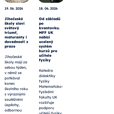
19. 06. 2026
18. 06. 2026
Jihočeské
Od základů
školy slaví
po
světový
kvantovku.
triumf,
MFF UK
maturanty i
nabízí
dovednosti z
ucelený
praxe
systém
kurzů pro
učitele
Jihočeské
fyziky
školy mají za
sebou týden,
Katedra
v němž se
didaktiky
potkával
fyziky
konec
Matematicko-
školního roku
fyzikální
s výraznými
fakulty UK
soutěžními
rozšiřuje
úspěchy,
podporu
odbornou
učitelů fyziky.