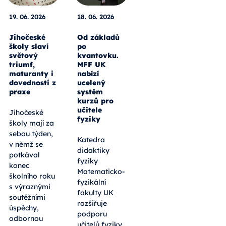
19. 06. 2026
18. 06. 2026
Jihočeské
Od základů
školy slaví
po
světový
kvantovku.
triumf,
MFF UK
maturanty i
nabízí
dovednosti z
ucelený
praxe
systém
kurzů pro
učitele
Jihočeské
fyziky
školy mají za
sebou týden,
Katedra
v němž se
didaktiky
potkával
fyziky
konec
Matematicko-
školního roku
fyzikální
s výraznými
fakulty UK
soutěžními
rozšiřuje
úspěchy,
podporu
odbornou
učitelů fyziky.