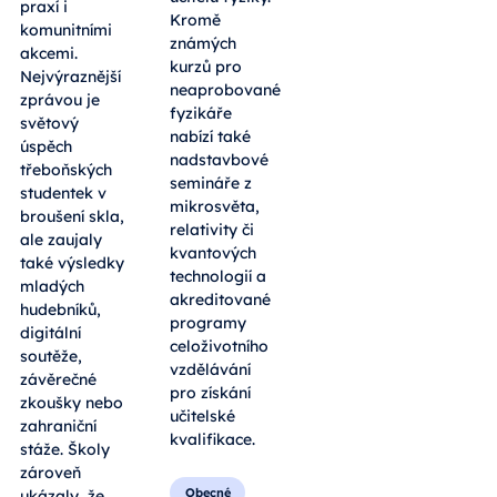
praxí i
Kromě
komunitními
známých
akcemi.
kurzů pro
Nejvýraznější
neaprobované
zprávou je
fyzikáře
světový
nabízí také
úspěch
nadstavbové
třeboňských
semináře z
studentek v
mikrosvěta,
broušení skla,
relativity či
ale zaujaly
kvantových
také výsledky
technologií a
mladých
akreditované
hudebníků,
programy
digitální
celoživotního
soutěže,
vzdělávání
závěrečné
pro získání
zkoušky nebo
učitelské
zahraniční
kvalifikace.
stáže. Školy
zároveň
Obecné
ukázaly, že