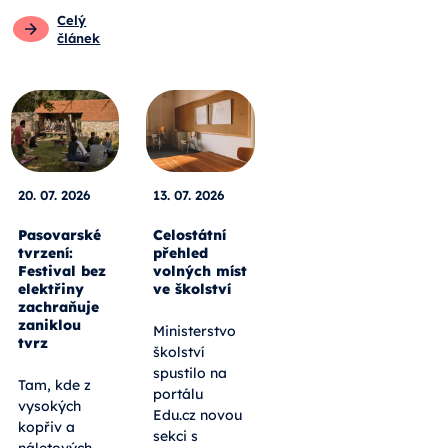
Celý
článek
20. 07. 2026
13. 07. 2026
Pasovarské
Celostátní
tvrzení:
přehled
Festival bez
volných míst
elektřiny
ve školství
zachraňuje
zaniklou
Ministerstvo
tvrz
školství
spustilo na
Tam, kde z
portálu
vysokých
Edu.cz novou
kopřiv a
sekci s
náletových