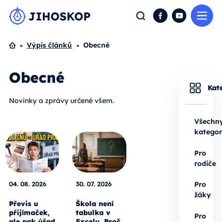
Me
Hledat
Facebook
YouTube
Domů
Výpis článků
Obecné
Obecné
Kat
Novinky a zprávy určené všem.
Všechn
kategor
Pro
rodiče
04. 08. 2026
30. 07. 2026
Pro
žáky
Převis u
Škola není
přijímaček,
tabulka v
Pro
ale pak úřad
Excelu. Proč