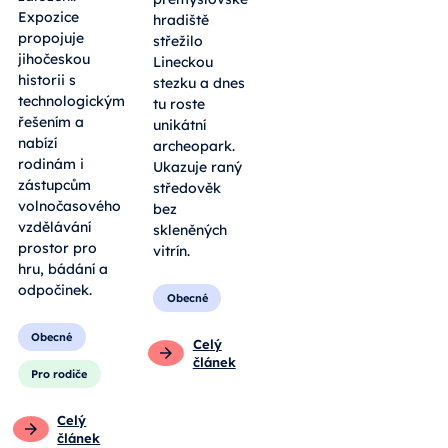
Expozice
hradiště
propojuje
střežilo
jihočeskou
Lineckou
historii s
stezku a dnes
technologickým
tu roste
řešením a
unikátní
nabízí
archeopark.
rodinám i
Ukazuje raný
zástupcům
středověk
volnočasového
bez
vzdělávání
skleněných
prostor pro
vitrín.
hru, bádání a
odpočinek.
Obecné
Obecné
Celý
článek
Pro rodiče
Celý
článek