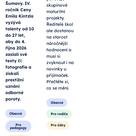
Šumavy. IV.
skupinové
ročník Ceny
maturitní
Emila Kintzla
projekty.
vyzývá
Ředitelé škol
talenty od 10
ale dostanou
do 27 let,
na starost
aby do 4.
náročnější
října 2026
hodnocení a
zaslali své
musí si
texty či
zvyknout i na
fotografie a
novinky u
získali
přijímaček.
prestižní
Přečtěte si,
uznání
co se mění.
odborné
poroty.
Obecné
Obecné
Pro rodiče
Pro
Pro žáky
pedagogy