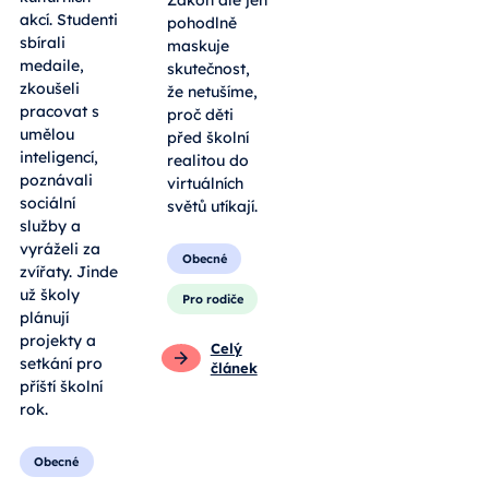
Zákon ale jen
akcí. Studenti
pohodlně
sbírali
maskuje
medaile,
skutečnost,
zkoušeli
že netušíme,
pracovat s
proč děti
umělou
před školní
inteligencí,
realitou do
poznávali
virtuálních
sociální
světů utíkají.
služby a
vyráželi za
Obecné
zvířaty. Jinde
už školy
Pro rodiče
plánují
projekty a
Celý
setkání pro
článek
příští školní
rok.
Obecné