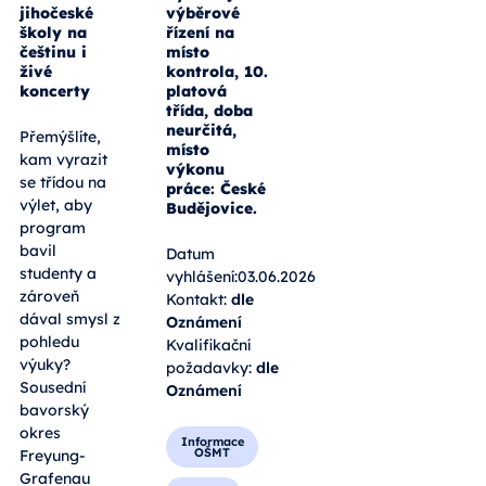
jihočeské
výběrové
školy na
řízení na
češtinu i
místo
živé
kontrola, 10.
koncerty
platová
třída, doba
neurčitá,
Přemýšlíte,
místo
kam vyrazit
výkonu
se třídou na
práce: České
výlet, aby
Budějovice.
program
bavil
Datum
studenty a
vyhlášení:03.06.2026
zároveň
Kontakt:
dle
dával smysl z
Oznámení
pohledu
Kvalifikační
výuky?
požadavky:
dle
Sousední
Oznámení
bavorský
okres
Informace
OŠMT
Freyung-
Grafenau