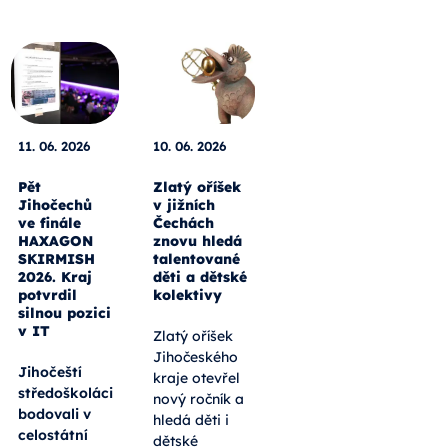
11. 06. 2026
10. 06. 2026
Pět
Zlatý oříšek
Jihočechů
v jižních
ve finále
Čechách
HAXAGON
znovu hledá
SKIRMISH
talentované
2026. Kraj
děti a dětské
potvrdil
kolektivy
silnou pozici
v IT
Zlatý oříšek
Jihočeského
Jihočeští
kraje otevřel
středoškoláci
nový ročník a
bodovali v
hledá děti i
celostátní
dětské