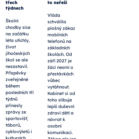
třech
to neřeší
týdnech
Vláda
Školní
schválila
chodby sice
plošný zákaz
na začátku
mobilních
léta utichly,
telefonů na
život
základních
jihočeských
školách. Od
škol se ale
září 2027 je
nezastavil.
žáci nesmí o
Příspěvky
přestávkách
zveřejněné
vůbec
během
vytáhnout.
posledních tří
Kabinet si od
týdnů
toho slibuje
přinesly
lepší duševní
zprávy ze
zdraví dětí a
sportovišť,
návrat k
táborů,
osobní
cyklovýletů i
komunikaci.
kulturních