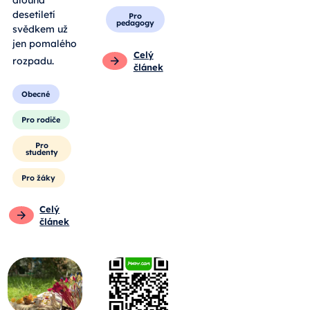
dlouhá
desetiletí
Pro
pedagogy
svědkem už
jen pomalého
Celý
rozpadu
.
článek
Obecné
Pro rodiče
Pro
studenty
Pro žáky
Celý
článek