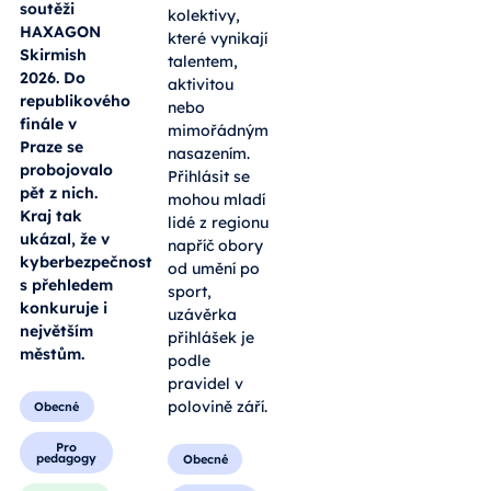
soutěži
kolektivy,
HAXAGON
které vynikají
Skirmish
talentem,
2026. Do
aktivitou
republikového
nebo
finále v
mimořádným
Praze se
nasazením.
probojovalo
Přihlásit se
pět z nich.
mohou mladí
Kraj tak
lidé z regionu
ukázal, že v
napříč obory
kyberbezpečnosti
od umění po
s přehledem
sport,
konkuruje i
uzávěrka
největším
přihlášek je
městům.
podle
pravidel v
polovině září.
Obecné
Pro
pedagogy
Obecné