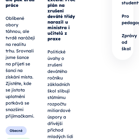
student
práce
plán na
zrušení
Pro
deváté třídy
Oblíbené
narazil u
pedago
obory
ministra i
táhnou, ale
učitelů z
Zprávy
tvrdě narážejí
praxe
od
na realitu
škol
trhu. Srovnali
Politické
jsme šance
úvahy o
na přijetí se
zrušení
šancí na
devátého
získání místa.
ročníku
Zjistěte, kde
základních
se jistota
škol slibují
uplatnění
státnímu
potkává se
rozpočtu
snazšími
miliardové
přijímačkami.
úspory a
dřívější
příchod
Obecné
mladých lidí