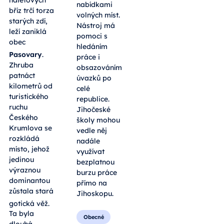
nabídkami
bříz trčí torza
volných míst.
starých zdí,
Nástroj má
leží zaniklá
pomoci s
obec
hledáním
Pasovary
.
práce i
Zhruba
obsazováním
patnáct
úvazků po
kilometrů od
celé
turistického
republice.
ruchu
Jihočeské
Českého
školy mohou
Krumlova se
vedle něj
rozkládá
nadále
místo, jehož
využívat
jedinou
bezplatnou
výraznou
burzu práce
dominantou
přímo na
zůstala stará
Jihoskopu.
gotická věž
.
Ta byla
Obecné