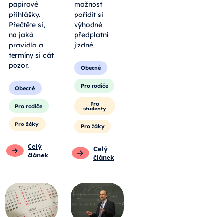
papírové
možnost
přihlášky.
pořídit si
Přečtěte si,
výhodné
na jaká
předplatní
pravidla a
jízdné.
termíny si dát
pozor.
Obecné
Pro rodiče
Obecné
Pro
Pro rodiče
studenty
Pro žáky
Pro žáky
Celý
Celý
článek
článek