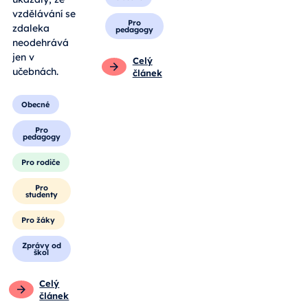
vzdělávání se
Pro
zdaleka
pedagogy
neodehrává
jen v
Celý
učebnách.
článek
Obecné
Pro
pedagogy
Pro rodiče
Pro
studenty
Pro žáky
Zprávy od
škol
Celý
článek