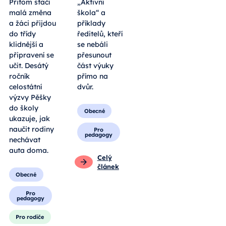
Přitom stačí
„Aktivní
malá změna
škola“ a
a žáci přijdou
příklady
do třídy
ředitelů, kteří
klidnější a
se nebáli
připravení se
přesunout
učit. Desátý
část výuky
ročník
přímo na
celostátní
dvůr.
výzvy Pěšky
do školy
Obecné
ukazuje, jak
naučit rodiny
Pro
pedagogy
nechávat
auta doma.
Celý
článek
Obecné
Pro
pedagogy
Pro rodiče