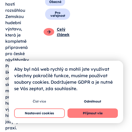
Obecné
hostí
rozsáhlou
Pro
veřejnost
Zemskou
hudební
výstavu,
Celý
článek
která je
kompletně
připravená
pro české
návštěvníky.
Pro jihočeské
Aby byl náš web rychlý a mohli jste využívat
školy se zde
všechny pokročilé funkce, musíme používat
otevírá
soubory cookies. Dodržujeme GDPR a je nutné
skvělá
se Vás zeptat, zda souhlasíte.
možnost, jak
propojit
Číst více
Odmítnout
hudební
výchovu,
Nastavení cookies
Přijmout vše
historii a cizí
jazyky v
praxi.