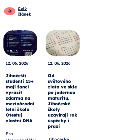
Celý
článek
12. 06. 2026
12. 06. 2026
Jihočeští
Od
studenti 15+
světového
mají šanci
zlata ve skle
vyrazit
po jadernou
zdarma na
maturitu.
mezinárodní
Jihočeské
letní školu
školy
Otestuj
uzavírají rok
vlastní DNA
úspěchy i
praxí
Pro
Jihočeské