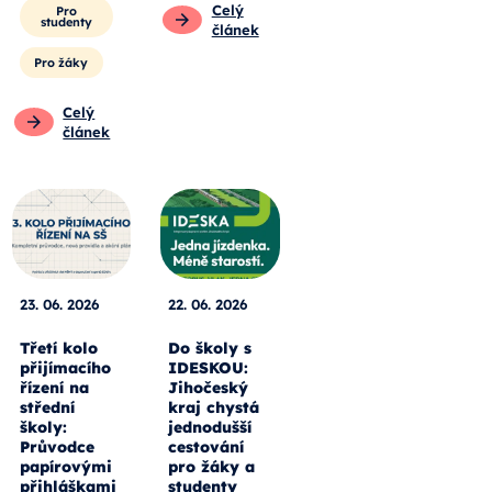
Celý
Pro
studenty
článek
Pro žáky
Celý
článek
23. 06. 2026
22. 06. 2026
Třetí kolo
Do školy s
přijímacího
IDESKOU:
řízení na
Jihočeský
střední
kraj chystá
školy:
jednodušší
Průvodce
cestování
papírovými
pro žáky a
přihláškami
studenty