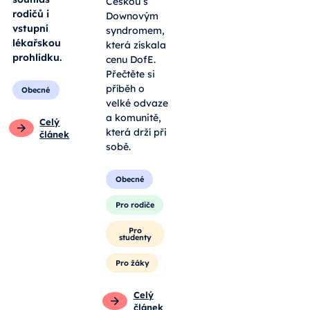
Češkou s
rodičů i
Downovým
vstupní
syndromem,
lékařskou
která získala
prohlídku.
cenu DofE.
Přečtěte si
příběh o
Obecné
velké odvaze
a komunitě,
Celý
která drží při
článek
sobě.
Obecné
Pro rodiče
Pro
studenty
Pro žáky
Celý
článek