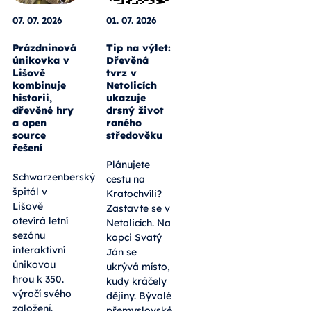
07. 07. 2026
01. 07. 2026
Prázdninová
Tip na výlet:
únikovka v
Dřevěná
Lišově
tvrz v
kombinuje
Netolicích
historii,
ukazuje
dřevěné hry
drsný život
a open
raného
source
středověku
řešení
Plánujete
Schwarzenberský
cestu na
špitál v
Kratochvíli?
Lišově
Zastavte se v
otevírá letní
Netolicích. Na
sezónu
kopci Svatý
interaktivní
Ján se
únikovou
ukrývá místo,
hrou k 350.
kudy kráčely
výročí svého
dějiny. Bývalé
založení.
přemyslovské