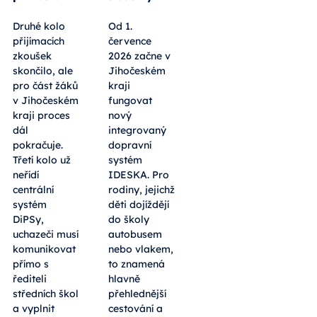
Druhé kolo
Od 1.
přijímacích
července
zkoušek
2026 začne v
skončilo, ale
Jihočeském
pro část žáků
kraji
v Jihočeském
fungovat
kraji proces
nový
dál
integrovaný
pokračuje.
dopravní
Třetí kolo už
systém
neřídí
IDESKA. Pro
centrální
rodiny, jejichž
systém
děti dojíždějí
DiPSy,
do školy
uchazeči musí
autobusem
komunikovat
nebo vlakem,
přímo s
to znamená
řediteli
hlavně
středních škol
přehlednější
a vyplnit
cestování a