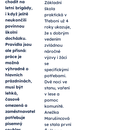
chodit na
Základní
letní brigády,
škola
i když ještě
praktická v
neukončili
Třeboni už 4
povinnou
roky ukazuje,
školní
že s dobrým
docházku.
vedením
Pravidla jsou
zvládnou
ale přísná:
náročné
práce je
výzvy i žáci
možná
se
výhradně o
specifickými
hlavních
potřebami.
prázdninách,
Dvě noci ve
musí být
stanu, vaření
lehká,
v lese a
časově
pomoc
omezená a
komunitě.
zaměstnavatel
Anežka
potřebuje
Marušincová
písemný
se stala první
souhlas