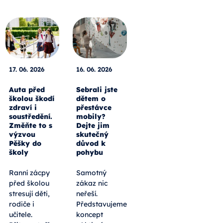
17. 06. 2026
16. 06. 2026
Auta před
Sebrali jste
školou škodí
dětem o
zdraví i
přestávce
soustředění.
mobily?
Změňte to s
Dejte jim
výzvou
skutečný
Pěšky do
důvod k
školy
pohybu
Ranní zácpy
Samotný
před školou
zákaz nic
stresují děti,
neřeší.
rodiče i
Představujeme
učitele.
koncept