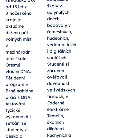
středoškoláky
školy v
od 15 let z
uplynulých
Jihočeského
dnech
kraje je
bodovaly v
aktuálně
řemeslných,
drženo pět
hudebních,
volných míst
vědomostních
v
i digitálních
mezinárodní
soutěžích.
letní škole
Studenti si
Otestuj
zároveň
vlastní DNA.
ověřovali
Pětidenní
dovednosti
program v
ve švédských
Brně nabídne
firmách, v
práci s DNA,
Jaderné
testování
elektrárně
fyzické
Temelín,
výkonnosti i
školních
setkání se
dílnách i
studenty z
kuchyních a
Česka a