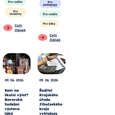
Pro rodiče
Pro
pedagogy
Pro
studenty
Pro rodiče
Pro žáky
Celý
článek
Celý
článek
09. 06. 2026
09. 06. 2026
Kam na
Ředitel
školní výlet?
Krajského
Bavorská
úřadu
hudební
Jihočeského
výstava
kraje
láká
vyhlašuje