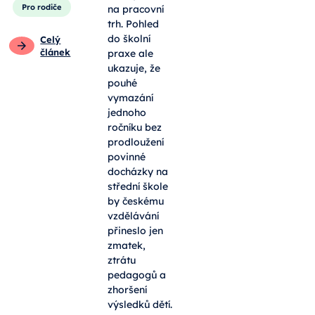
Pro rodiče
na pracovní
trh. Pohled
do školní
Celý
článek
praxe ale
ukazuje, že
pouhé
vymazání
jednoho
ročníku bez
prodloužení
povinné
docházky na
střední škole
by českému
vzdělávání
přineslo jen
zmatek,
ztrátu
pedagogů a
zhoršení
výsledků dětí.