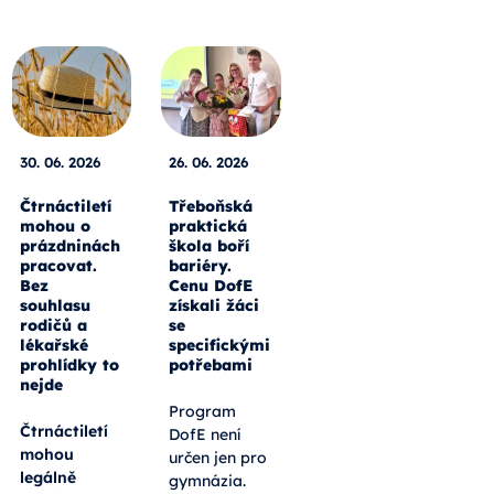
30. 06. 2026
26. 06. 2026
Čtrnáctiletí
Třeboňská
mohou o
praktická
prázdninách
škola boří
pracovat.
bariéry.
Bez
Cenu DofE
souhlasu
získali žáci
rodičů a
se
lékařské
specifickými
prohlídky to
potřebami
nejde
Program
Čtrnáctiletí
DofE není
mohou
určen jen pro
legálně
gymnázia.