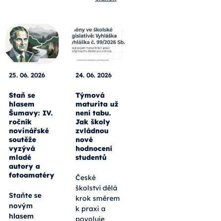
25. 06. 2026
24. 06. 2026
Staň se
Týmová
hlasem
maturita už
Šumavy: IV.
není tabu.
ročník
Jak školy
novinářské
zvládnou
soutěže
nové
vyzývá
hodnocení
mladé
studentů
autory a
fotoamatéry
České
školství dělá
Staňte se
krok směrem
novým
k praxi a
hlasem
povoluje