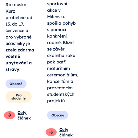
sportovní
Rakouska.
akce v
Kurz
Milevsku
proběhne od
spojila pohyb
13. do 17.
s pomocí
července a
konkrétní
pro vybrané
rodině. Blížící
účastníky je
se závěr
zcela zdarma
školního roku
včetně
pak patří
ubytování a
maturitním
stravy
.
ceremoniálům,
koncertům a
Obecné
prezentacím
studentských
Pro
studenty
projektů.
Celý
Obecné
článek
Celý
článek