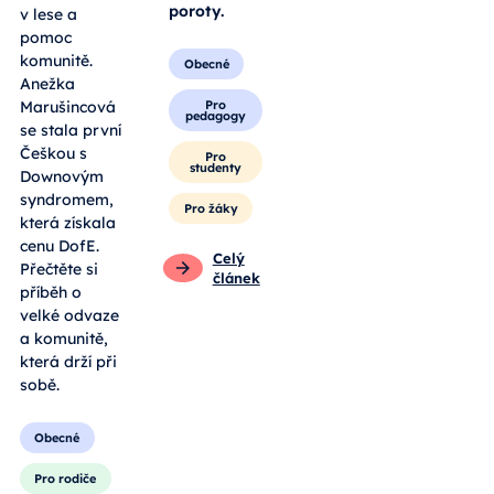
poroty.
v lese a
pomoc
komunitě.
Obecné
Anežka
Pro
Marušincová
pedagogy
se stala první
Češkou s
Pro
studenty
Downovým
syndromem,
Pro žáky
která získala
cenu DofE.
Celý
Přečtěte si
článek
příběh o
velké odvaze
a komunitě,
která drží při
sobě.
Obecné
Pro rodiče