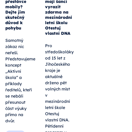
přestávce
mají šanci
mobily?
vyrazit
Dejte jim
zdarma na
skutečný
mezinárodní
důvod k
letní školu
pohybu
Otestuj
vlastní DNA
Samotný
Pro
zákaz nic
středoškoláky
neřeší.
od 15 let z
Představujeme
Jihočeského
koncept
kraje je
„Aktivní
aktuálně
škola“ a
drženo pět
příklady
volných míst
ředitelů, kteří
v
se nebáli
mezinárodní
přesunout
letní škole
část výuky
Otestuj
přímo na
vlastní DNA.
dvůr.
Pětidenní