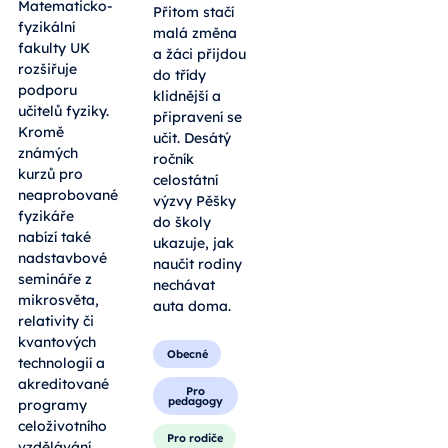
Matematicko-
Přitom stačí
fyzikální
malá změna
fakulty UK
a žáci přijdou
rozšiřuje
do třídy
podporu
klidnější a
učitelů fyziky.
připravení se
Kromě
učit. Desátý
známých
ročník
kurzů pro
celostátní
neaprobované
výzvy Pěšky
fyzikáře
do školy
nabízí také
ukazuje, jak
nadstavbové
naučit rodiny
semináře z
nechávat
mikrosvěta,
auta doma.
relativity či
kvantových
Obecné
technologií a
akreditované
Pro
pedagogy
programy
celoživotního
Pro rodiče
vzdělávání