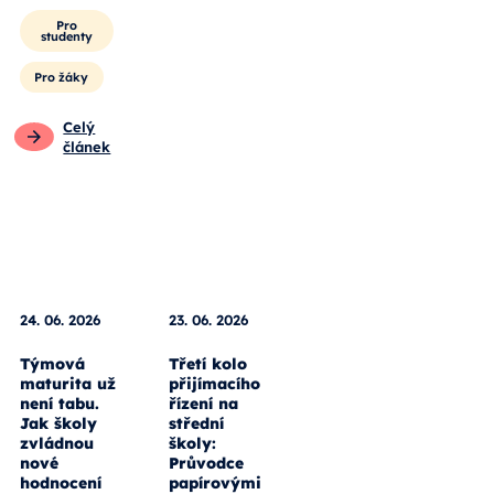
Pro
studenty
Pro žáky
Celý
článek
24. 06. 2026
23. 06. 2026
Týmová
Třetí kolo
maturita už
přijímacího
není tabu.
řízení na
Jak školy
střední
zvládnou
školy:
nové
Průvodce
hodnocení
papírovými