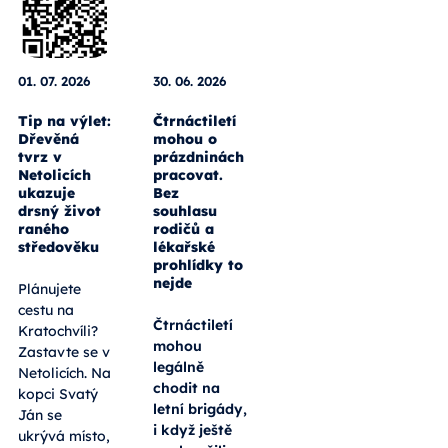
01. 07. 2026
30. 06. 2026
Tip na výlet:
Čtrnáctiletí
Dřevěná
mohou o
tvrz v
prázdninách
Netolicích
pracovat.
ukazuje
Bez
drsný život
souhlasu
raného
rodičů a
středověku
lékařské
prohlídky to
nejde
Plánujete
cestu na
Čtrnáctiletí
Kratochvíli?
mohou
Zastavte se v
legálně
Netolicích. Na
chodit na
kopci Svatý
letní brigády,
Ján se
i když ještě
ukrývá místo,