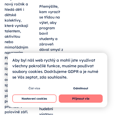
nový ročník a
Přemýšlíte,
hledá děti i
kam vyrazit
dětské
se třídou na
kolektivy,
výlet, aby
které vynikají
program
talentem,
bavil
aktivitou
studenty a
nebo
zároveň
mimořádným
dával smysl z
nasazením.
pohledu
Přihlásit se
Aby byl náš web rychlý a mohli jste využívat
výuky?
mohou mladí
Sousední
všechny pokročilé funkce, musíme používat
lidé z regionu
bavorský
soubory cookies. Dodržujeme GDPR a je nutné
napříč obory
okres
se Vás zeptat, zda souhlasíte.
od umění po
Freyung-
sport,
Grafenau
Číst více
Odmítnout
uzávěrka
hostí
přihlášek je
rozsáhlou
Nastavení cookies
Přijmout vše
podle
Zemskou
pravidel v
hudební
polovině září.
výstavu,