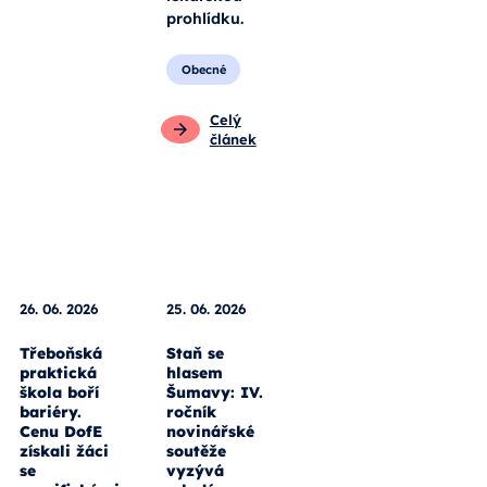
prohlídku.
Obecné
Celý
článek
26. 06. 2026
25. 06. 2026
Třeboňská
Staň se
praktická
hlasem
škola boří
Šumavy: IV.
bariéry.
ročník
Cenu DofE
novinářské
získali žáci
soutěže
se
vyzývá