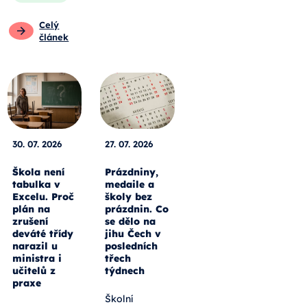
Celý
článek
30. 07. 2026
27. 07. 2026
Škola není
Prázdniny,
tabulka v
medaile a
Excelu. Proč
školy bez
plán na
prázdnin. Co
zrušení
se dělo na
deváté třídy
jihu Čech v
narazil u
posledních
ministra i
třech
učitelů z
týdnech
praxe
Školní