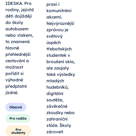
IDESKA. Pro
praxí i
rodiny, jejichž
komunitními
děti dojíždějí
akcemi.
do školy
Nejvýraznější
autobusem
zprávou je
nebo vlakem,
světový
to znamená
úspěch
hlavně
třeboňských
přehlednější
studentek v
cestování a
broušení skla,
možnost
ale zaujaly
pořídit si
také výsledky
výhodné
mladých
předplatní
hudebníků,
jízdné.
digitální
soutěže,
závěrečné
Obecné
zkoušky nebo
Pro rodiče
zahraniční
stáže. Školy
Pro
zároveň
studenty