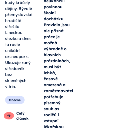
neukončili
kudy kráčely
povinnou
dějiny. Bývalé
školní
přemyslovské
docházku.
hradiště
Pravidla jsou
střežilo
ale přísná:
Lineckou
práce je
stezku a dnes
možná
tu roste
výhradně o
unikátní
hlavních
archeopark.
prázdninách,
Ukazuje raný
musí být
středověk
lehká,
bez
časově
skleněných
omezená a
vitrín.
zaměstnavatel
potřebuje
Obecné
písemný
souhlas
Celý
rodičů i
článek
vstupní
lékařskou