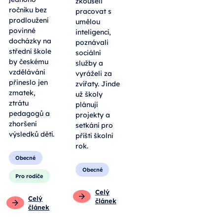
zkoušeli
ročníku bez
pracovat s
prodloužení
umělou
povinné
inteligencí,
docházky na
poznávali
střední škole
sociální
by českému
služby a
vzdělávání
vyráželi za
přineslo jen
zvířaty. Jinde
zmatek,
už školy
ztrátu
plánují
pedagogů a
projekty a
zhoršení
setkání pro
výsledků dětí.
příští školní
rok.
Obecné
Obecné
Pro rodiče
Celý
Celý
článek
článek