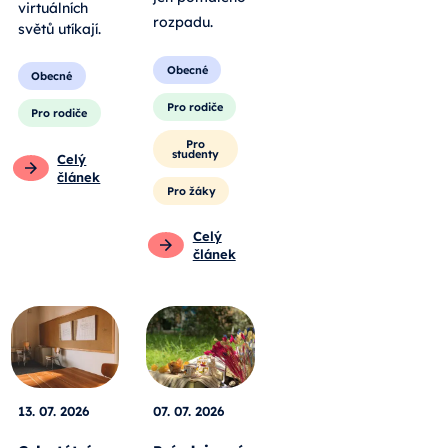
virtuálních
rozpadu
.
světů utíkají.
Obecné
Obecné
Pro rodiče
Pro rodiče
Pro
studenty
Celý
článek
Pro žáky
Celý
článek
13. 07. 2026
07. 07. 2026