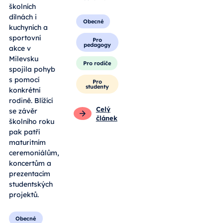
školních
dílnách i
Obecné
kuchyních a
sportovní
Pro
pedagogy
akce v
Milevsku
Pro rodiče
spojila pohyb
s pomocí
Pro
studenty
konkrétní
rodině. Blížící
Celý
se závěr
článek
školního roku
pak patří
maturitním
ceremoniálům,
koncertům a
prezentacím
studentských
projektů.
Obecné