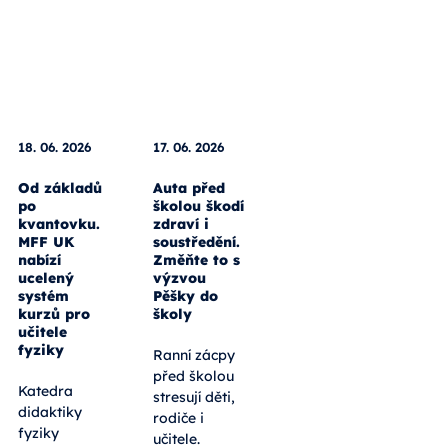
18. 06. 2026
17. 06. 2026
Od základů
Auta před
po
školou škodí
kvantovku.
zdraví i
MFF UK
soustředění.
nabízí
Změňte to s
ucelený
výzvou
systém
Pěšky do
kurzů pro
školy
učitele
fyziky
Ranní zácpy
před školou
Katedra
stresují děti,
didaktiky
rodiče i
fyziky
učitele.