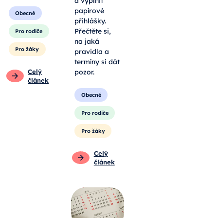
a vyplnit
papírové
Obecné
přihlášky.
Přečtěte si,
Pro rodiče
na jaká
Pro žáky
pravidla a
termíny si dát
Celý
pozor.
článek
Obecné
Pro rodiče
Pro žáky
Celý
článek