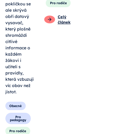
Pro rodiče
pokličkou se
ale skrývá
obří datový
Celý
článek
vysavač,
který plošně
shromáždí
citlivé
informace o
každém
žákovi i
učiteli s
pravidly,
která vzbuzují
víc obav než
jistot.
Obecné
Pro
pedagogy
Pro rodiče