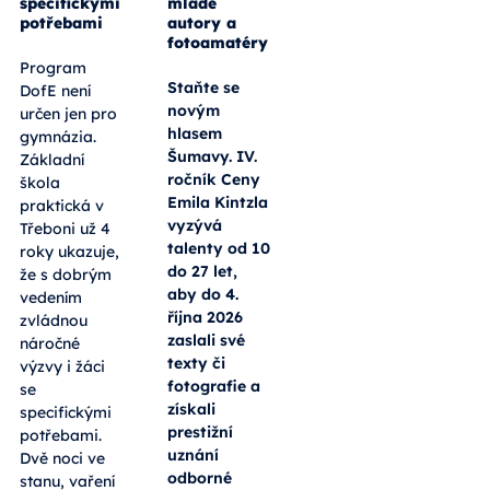
specifickými
mladé
potřebami
autory a
fotoamatéry
Program
Staňte se
DofE není
novým
určen jen pro
hlasem
gymnázia.
Šumavy. IV.
Základní
ročník Ceny
škola
Emila Kintzla
praktická v
vyzývá
Třeboni už 4
talenty od 10
roky ukazuje,
do 27 let,
že s dobrým
aby do 4.
vedením
října 2026
zvládnou
zaslali své
náročné
texty či
výzvy i žáci
fotografie a
se
získali
specifickými
prestižní
potřebami.
uznání
Dvě noci ve
odborné
stanu, vaření