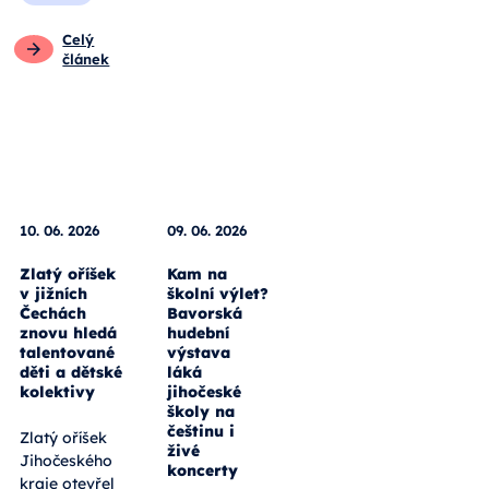
Celý
článek
10. 06. 2026
09. 06. 2026
Zlatý oříšek
Kam na
v jižních
školní výlet?
Čechách
Bavorská
znovu hledá
hudební
talentované
výstava
děti a dětské
láká
kolektivy
jihočeské
školy na
češtinu i
Zlatý oříšek
živé
Jihočeského
koncerty
kraje otevřel