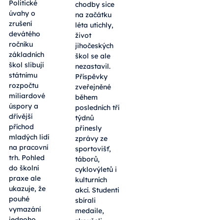
Politické
chodby sice
úvahy o
na začátku
zrušení
léta utichly,
devátého
život
ročníku
jihočeských
základních
škol se ale
škol slibují
nezastavil.
státnímu
Příspěvky
rozpočtu
zveřejněné
miliardové
během
úspory a
posledních tří
dřívější
týdnů
příchod
přinesly
mladých lidí
zprávy ze
na pracovní
sportovišť,
trh. Pohled
táborů,
do školní
cyklovýletů i
praxe ale
kulturních
ukazuje, že
akcí. Studenti
pouhé
sbírali
vymazání
medaile,
jednoho