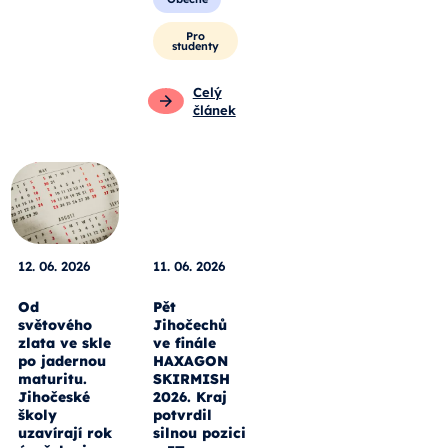
Pro
studenty
Celý
článek
12. 06. 2026
11. 06. 2026
Od
Pět
světového
Jihočechů
zlata ve skle
ve finále
po jadernou
HAXAGON
maturitu.
SKIRMISH
Jihočeské
2026. Kraj
školy
potvrdil
uzavírají rok
silnou pozici