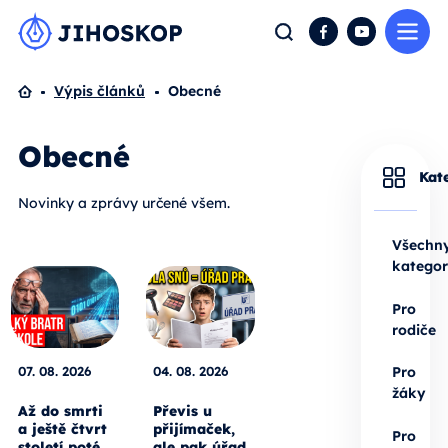
Me
Hledat
Facebook
YouTube
Domů
Výpis článků
Obecné
Obecné
Kat
Novinky a zprávy určené všem.
Všechn
kategor
Pro
rodiče
07. 08. 2026
04. 08. 2026
Pro
žáky
Až do smrti
Převis u
a ještě čtvrt
přijímaček,
Pro
století poté.
ale pak úřad