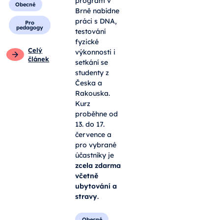
program v
Obecné
Brně nabídne
práci s DNA,
Pro
pedagogy
testování
fyzické
Celý
výkonnosti i
článek
setkání se
studenty z
Česka a
Rakouska.
Kurz
proběhne od
13. do 17.
července a
pro vybrané
účastníky je
zcela zdarma
včetně
ubytování a
stravy
.
Obecné