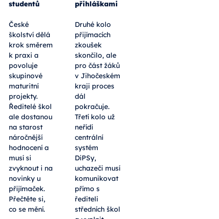
studentů
přihláškami
České
Druhé kolo
školství dělá
přijímacích
krok směrem
zkoušek
k praxi a
skončilo, ale
povoluje
pro část žáků
skupinové
v Jihočeském
maturitní
kraji proces
projekty.
dál
Ředitelé škol
pokračuje.
ale dostanou
Třetí kolo už
na starost
neřídí
náročnější
centrální
hodnocení a
systém
musí si
DiPSy,
zvyknout i na
uchazeči musí
novinky u
komunikovat
přijímaček.
přímo s
Přečtěte si,
řediteli
co se mění.
středních škol