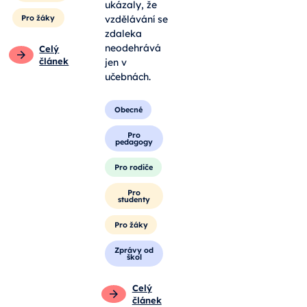
ukázaly, že
Pro žáky
vzdělávání se
zdaleka
neodehrává
Celý
článek
jen v
učebnách.
Obecné
Pro
pedagogy
Pro rodiče
Pro
studenty
Pro žáky
Zprávy od
škol
Celý
článek