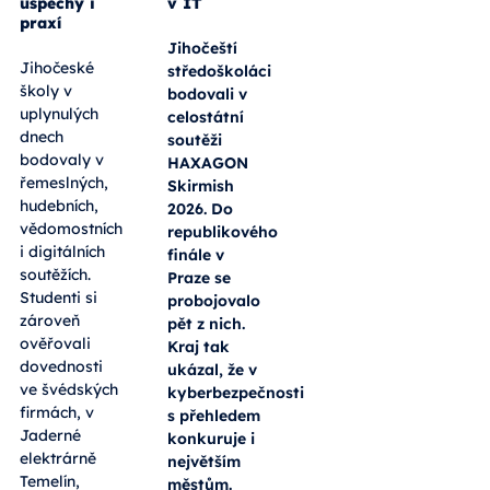
úspěchy i
v IT
praxí
Jihočeští
Jihočeské
středoškoláci
školy v
bodovali v
uplynulých
celostátní
dnech
soutěži
bodovaly v
HAXAGON
řemeslných,
Skirmish
hudebních,
2026. Do
vědomostních
republikového
i digitálních
finále v
soutěžích.
Praze se
Studenti si
probojovalo
zároveň
pět z nich.
ověřovali
Kraj tak
dovednosti
ukázal, že v
ve švédských
kyberbezpečnosti
firmách, v
s přehledem
Jaderné
konkuruje i
elektrárně
největším
Temelín,
městům.