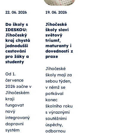
22. 06. 2026
19. 06. 2026
Do školy s
Jihočeské
IDESKOU:
školy slaví
Jihočeský
světový
kraj chystá
triumf,
jednodušší
maturanty i
cestování
dovednosti z
pro žáky a
praxe
studenty
Jihočeské
Od 1.
školy mají za
července
sebou týden,
2026 začne v
v němž se
Jihočeském
potkával
kraji
konec
fungovat
školního roku
nový
s výraznými
integrovaný
soutěžními
dopravní
úspěchy,
systém
odbornou