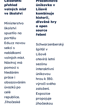
Celostátní
Prázdninová
přehled
únikovka v
volných míst
Lišově
ve školství
kombinuje
historii,
dřevěné hry
Ministerstvo
a open
školství
source
spustilo na
řešení
portálu
Edu.cz novou
Schwarzenberský
sekci s
špitál v
nabídkami
Lišově
volných míst.
otevírá letní
Nástroj má
sezónu
pomoci s
interaktivní
hledáním
únikovou
práce i
hrou k 350.
obsazováním
výročí svého
úvazků po
založení.
celé
Expozice
republice.
propojuje
Jihočeské
jihočeskou