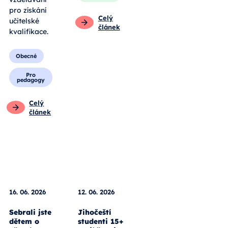
pro získání
Celý
učitelské
článek
kvalifikace.
Obecné
Pro
pedagogy
Celý
článek
16. 06. 2026
12. 06. 2026
Sebrali jste
Jihočeští
dětem o
studenti 15+