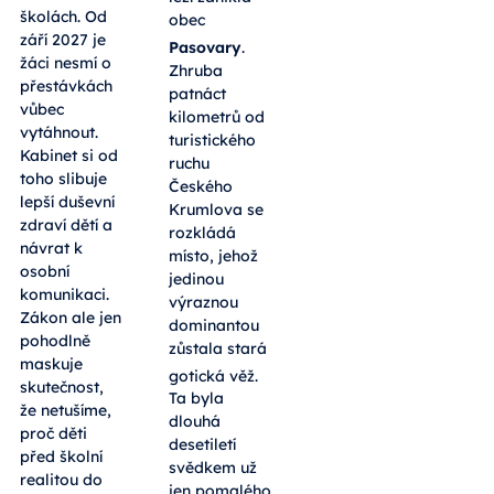
školách. Od
obec
září 2027 je
Pasovary
.
žáci nesmí o
Zhruba
přestávkách
patnáct
vůbec
kilometrů od
vytáhnout.
turistického
Kabinet si od
ruchu
toho slibuje
Českého
lepší duševní
Krumlova se
zdraví dětí a
rozkládá
návrat k
místo, jehož
osobní
jedinou
komunikaci.
výraznou
Zákon ale jen
dominantou
pohodlně
zůstala stará
maskuje
gotická věž
.
skutečnost,
Ta byla
že netušíme,
dlouhá
proč děti
desetiletí
před školní
svědkem už
realitou do
jen pomalého