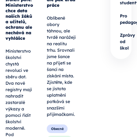
student
Ministerstvo
práce
chce data
Pro
našich žáků
Oblíbené
a učitelů,
pedago
obory
ochranu ale
táhnou, ale
nechává na
Zprávy
tvrdě narážejí
vyhlášce
od
na realitu
škol
trhu. Srovnali
Ministerstvo
jsme šance
školství
na přijetí se
chystá
šancí na
revoluci ve
získání místa.
sběru dat.
Zjistěte, kde
Dva nové
se jistota
registry mají
uplatnění
nahradit
potkává se
zastaralé
snazšími
výkazy a
přijímačkami.
pomoci řídit
školství
moderně.
Obecné
Pod