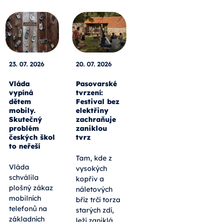
23. 07. 2026
20. 07. 2026
Vláda
Pasovarské
vypíná
tvrzení:
dětem
Festival bez
mobily.
elektřiny
Skutečný
zachraňuje
problém
zaniklou
českých škol
tvrz
to neřeší
Tam, kde z
Vláda
vysokých
schválila
kopřiv a
plošný zákaz
náletových
mobilních
bříz trčí torza
telefonů na
starých zdí,
základních
leží zaniklá