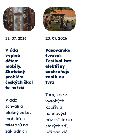
23. 07. 2026
20. 07. 2026
Vláda
Pasovarské
vypíná
tvrzení:
dětem
Festival bez
mobily.
elektřiny
Skutečný
zachraňuje
problém
zaniklou
českých škol
tvrz
to neřeší
Tam, kde z
Vláda
vysokých
schválila
kopřiv a
plošný zákaz
náletových
mobilních
bříz trčí torza
telefonů na
starých zdí,
základních
leží zaniklá