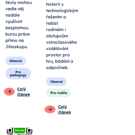
školy mohou
historii s
vedle něj
technologickým
nadále
řešením a
využívat
nabízí
bezplatnou
rodinám i
burzu práce
zástupcům
přímo na
volnočasového
Jihoskopu.
vzdělávání
prostor pro
hru, bádání a
Obecné
odpočinek.
Pro
pedagogy
Obecné
Celý
Pro rodiče
článek
Celý
článek