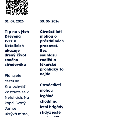
01. 07. 2026
30. 06. 2026
Tip na výlet:
Čtrnáctiletí
Dřevěná
mohou o
tvrz v
prázdninách
Netolicích
pracovat.
ukazuje
Bez
drsný život
souhlasu
raného
rodičů a
středověku
lékařské
prohlídky to
nejde
Plánujete
cestu na
Čtrnáctiletí
Kratochvíli?
mohou
Zastavte se v
legálně
Netolicích. Na
chodit na
kopci Svatý
letní brigády,
Ján se
i když ještě
ukrývá místo,