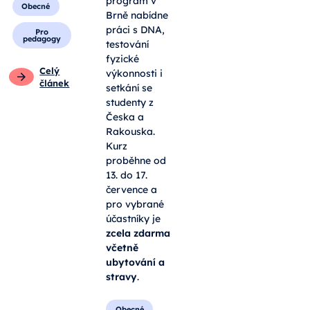
program v
Obecné
Brně nabídne
práci s DNA,
Pro
pedagogy
testování
fyzické
Celý
výkonnosti i
článek
setkání se
studenty z
Česka a
Rakouska.
Kurz
proběhne od
13. do 17.
července a
pro vybrané
účastníky je
zcela zdarma
včetně
ubytování a
stravy
.
Obecné