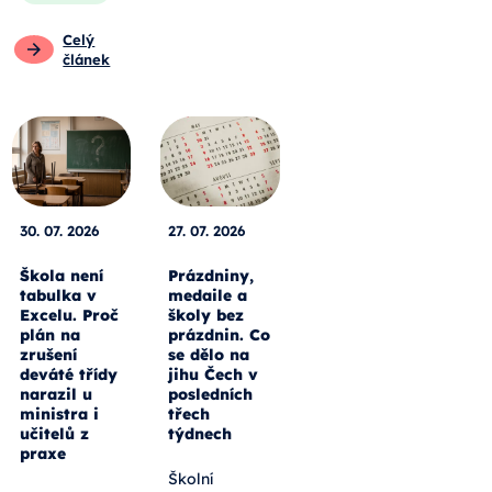
Celý
článek
30. 07. 2026
27. 07. 2026
Škola není
Prázdniny,
tabulka v
medaile a
Excelu. Proč
školy bez
plán na
prázdnin. Co
zrušení
se dělo na
deváté třídy
jihu Čech v
narazil u
posledních
ministra i
třech
učitelů z
týdnech
praxe
Školní