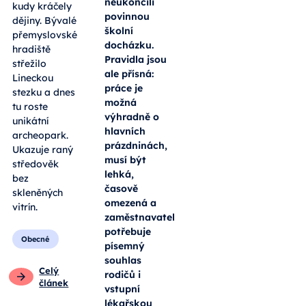
neukončili
kudy kráčely
povinnou
dějiny. Bývalé
školní
přemyslovské
docházku.
hradiště
Pravidla jsou
střežilo
ale přísná:
Lineckou
práce je
stezku a dnes
možná
tu roste
výhradně o
unikátní
hlavních
archeopark.
prázdninách,
Ukazuje raný
musí být
středověk
lehká,
bez
časově
skleněných
omezená a
vitrín.
zaměstnavatel
potřebuje
Obecné
písemný
souhlas
Celý
rodičů i
článek
vstupní
lékařskou