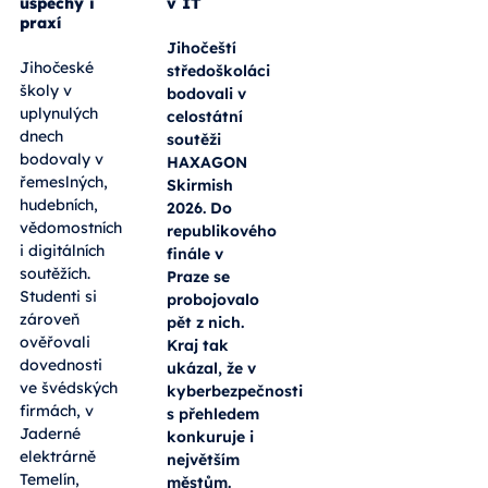
úspěchy i
v IT
praxí
Jihočeští
Jihočeské
středoškoláci
školy v
bodovali v
uplynulých
celostátní
dnech
soutěži
bodovaly v
HAXAGON
řemeslných,
Skirmish
hudebních,
2026. Do
vědomostních
republikového
i digitálních
finále v
soutěžích.
Praze se
Studenti si
probojovalo
zároveň
pět z nich.
ověřovali
Kraj tak
dovednosti
ukázal, že v
ve švédských
kyberbezpečnosti
firmách, v
s přehledem
Jaderné
konkuruje i
elektrárně
největším
Temelín,
městům.