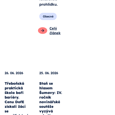
prohlídku.
Obecné
Celý
článek
26. 06. 2026
25. 06. 2026
Třeboňská
Staň se
praktická
hlasem
škola boří
Šumavy: IV.
bariéry.
ročník
Cenu DofE
novinářské
získali žáci
soutěže
se
vyzývá