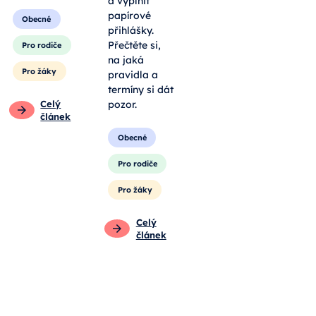
a vyplnit
papírové
Obecné
přihlášky.
Přečtěte si,
Pro rodiče
na jaká
Pro žáky
pravidla a
termíny si dát
Celý
pozor.
článek
Obecné
Pro rodiče
Pro žáky
Celý
článek