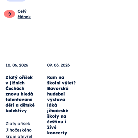
Celý
článek
10. 06. 2026
09. 06. 2026
Zlatý oříšek
Kam na
v jižních
školní výlet?
Čechách
Bavorská
znovu hledá
hudební
talentované
výstava
děti a dětské
láká
kolektivy
jihočeské
školy na
češtinu i
Zlatý oříšek
živé
Jihočeského
koncerty
kraje otevřel