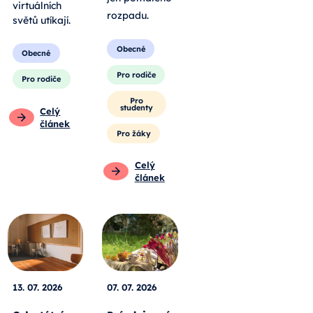
virtuálních
rozpadu
.
světů utíkají.
Obecné
Obecné
Pro rodiče
Pro rodiče
Pro
studenty
Celý
článek
Pro žáky
Celý
článek
13. 07. 2026
07. 07. 2026