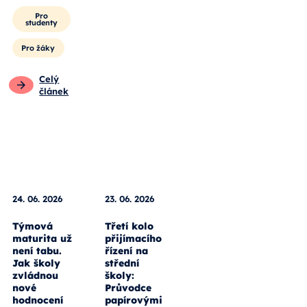
Pro
studenty
Pro žáky
Celý
článek
24. 06. 2026
23. 06. 2026
Týmová
Třetí kolo
maturita už
přijímacího
není tabu.
řízení na
Jak školy
střední
zvládnou
školy:
nové
Průvodce
hodnocení
papírovými