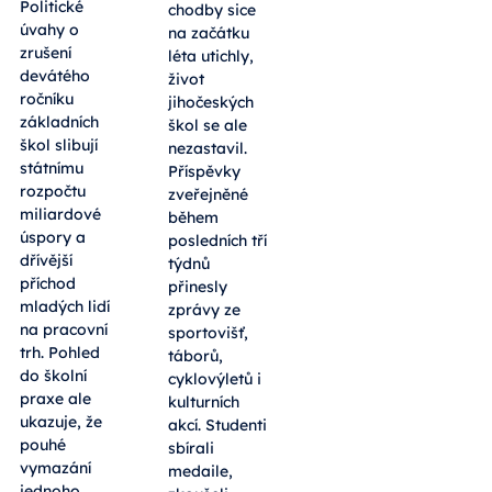
Politické
chodby sice
úvahy o
na začátku
zrušení
léta utichly,
devátého
život
ročníku
jihočeských
základních
škol se ale
škol slibují
nezastavil.
státnímu
Příspěvky
rozpočtu
zveřejněné
miliardové
během
úspory a
posledních tří
dřívější
týdnů
příchod
přinesly
mladých lidí
zprávy ze
na pracovní
sportovišť,
trh. Pohled
táborů,
do školní
cyklovýletů i
praxe ale
kulturních
ukazuje, že
akcí. Studenti
pouhé
sbírali
vymazání
medaile,
jednoho