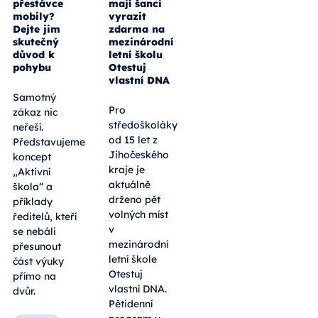
přestávce
mají šanci
mobily?
vyrazit
Dejte jim
zdarma na
skutečný
mezinárodní
důvod k
letní školu
pohybu
Otestuj
vlastní DNA
Samotný
Pro
zákaz nic
středoškoláky
neřeší.
od 15 let z
Představujeme
Jihočeského
koncept
kraje je
„Aktivní
aktuálně
škola“ a
drženo pět
příklady
volných míst
ředitelů, kteří
v
se nebáli
mezinárodní
přesunout
letní škole
část výuky
Otestuj
přímo na
vlastní DNA.
dvůr.
Pětidenní