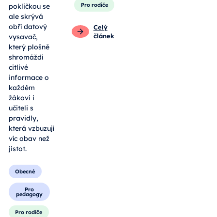
Pro rodiče
pokličkou se
ale skrývá
obří datový
Celý
článek
vysavač,
který plošně
shromáždí
citlivé
informace o
každém
žákovi i
učiteli s
pravidly,
která vzbuzují
víc obav než
jistot.
Obecné
Pro
pedagogy
Pro rodiče