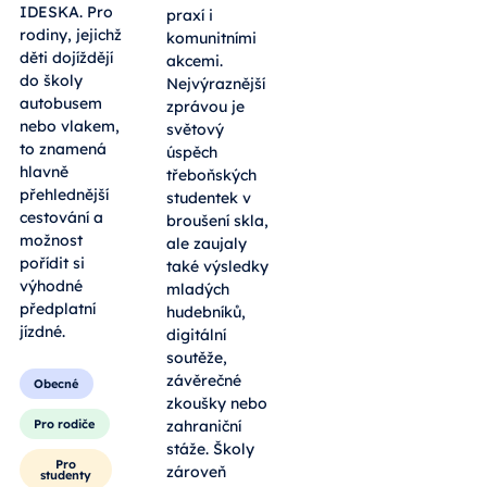
IDESKA. Pro
praxí i
rodiny, jejichž
komunitními
děti dojíždějí
akcemi.
do školy
Nejvýraznější
autobusem
zprávou je
nebo vlakem,
světový
to znamená
úspěch
hlavně
třeboňských
přehlednější
studentek v
cestování a
broušení skla,
možnost
ale zaujaly
pořídit si
také výsledky
výhodné
mladých
předplatní
hudebníků,
jízdné.
digitální
soutěže,
závěrečné
Obecné
zkoušky nebo
Pro rodiče
zahraniční
stáže. Školy
Pro
zároveň
studenty