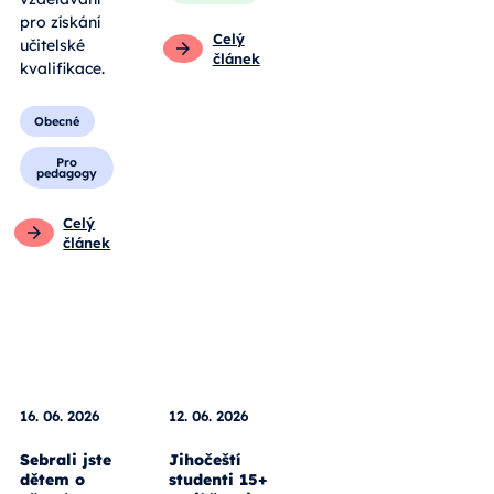
pro získání
Celý
učitelské
článek
kvalifikace.
Obecné
Pro
pedagogy
Celý
článek
16. 06. 2026
12. 06. 2026
Sebrali jste
Jihočeští
dětem o
studenti 15+