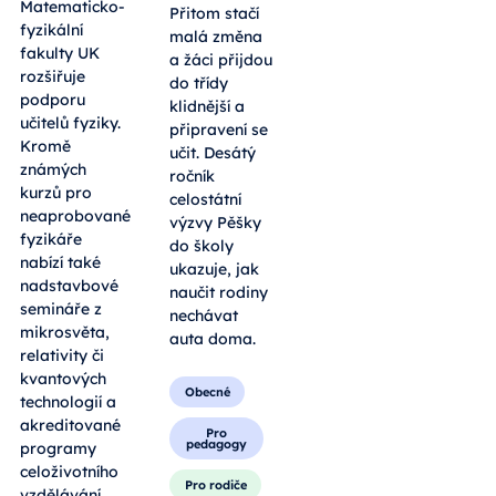
Matematicko-
Přitom stačí
fyzikální
malá změna
fakulty UK
a žáci přijdou
rozšiřuje
do třídy
podporu
klidnější a
učitelů fyziky.
připravení se
Kromě
učit. Desátý
známých
ročník
kurzů pro
celostátní
neaprobované
výzvy Pěšky
fyzikáře
do školy
nabízí také
ukazuje, jak
nadstavbové
naučit rodiny
semináře z
nechávat
mikrosvěta,
auta doma.
relativity či
kvantových
Obecné
technologií a
akreditované
Pro
pedagogy
programy
celoživotního
Pro rodiče
vzdělávání