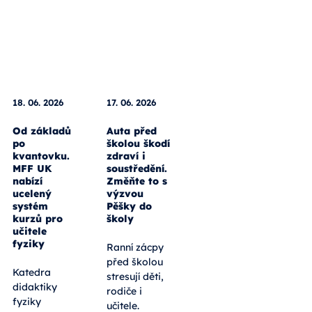
18. 06. 2026
17. 06. 2026
Od základů
Auta před
po
školou škodí
kvantovku.
zdraví i
MFF UK
soustředění.
nabízí
Změňte to s
ucelený
výzvou
systém
Pěšky do
kurzů pro
školy
učitele
fyziky
Ranní zácpy
před školou
Katedra
stresují děti,
didaktiky
rodiče i
fyziky
učitele.