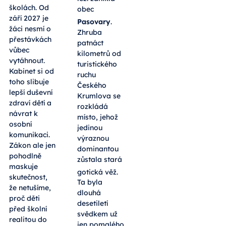
školách. Od
obec
září 2027 je
Pasovary
.
žáci nesmí o
Zhruba
přestávkách
patnáct
vůbec
kilometrů od
vytáhnout.
turistického
Kabinet si od
ruchu
toho slibuje
Českého
lepší duševní
Krumlova se
zdraví dětí a
rozkládá
návrat k
místo, jehož
osobní
jedinou
komunikaci.
výraznou
Zákon ale jen
dominantou
pohodlně
zůstala stará
maskuje
gotická věž
.
skutečnost,
Ta byla
že netušíme,
dlouhá
proč děti
desetiletí
před školní
svědkem už
realitou do
jen pomalého