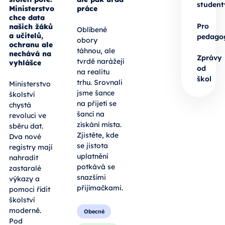
student
Ministerstvo
práce
chce data
Pro
našich žáků
Oblíbené
a učitelů,
pedago
obory
ochranu ale
táhnou, ale
nechává na
Zprávy
tvrdě narážejí
vyhlášce
od
na realitu
škol
trhu. Srovnali
Ministerstvo
jsme šance
školství
na přijetí se
chystá
šancí na
revoluci ve
získání místa.
sběru dat.
Zjistěte, kde
Dva nové
se jistota
registry mají
uplatnění
nahradit
potkává se
zastaralé
snazšími
výkazy a
přijímačkami.
pomoci řídit
školství
moderně.
Obecné
Pod