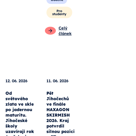
Pro
studenty
Celý
článek
12. 06. 2026
11. 06. 2026
Od
Pět
světového
Jihočechů
zlata ve skle
ve finále
po jadernou
HAXAGON
maturitu.
SKIRMISH
Jihočeské
2026. Kraj
školy
potvrdil
uzavírají rok
silnou pozici