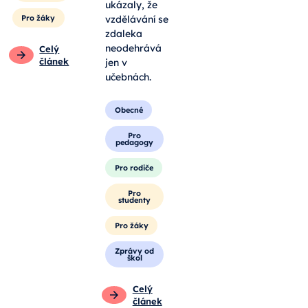
ukázaly, že
Pro žáky
vzdělávání se
zdaleka
neodehrává
Celý
článek
jen v
učebnách.
Obecné
Pro
pedagogy
Pro rodiče
Pro
studenty
Pro žáky
Zprávy od
škol
Celý
článek