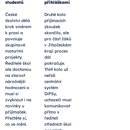
studentů
přihláškami
České
Druhé kolo
školství dělá
přijímacích
krok směrem
zkoušek
k praxi a
skončilo, ale
povoluje
pro část žáků
skupinové
v Jihočeském
maturitní
kraji proces
projekty.
dál
Ředitelé škol
pokračuje.
ale dostanou
Třetí kolo už
na starost
neřídí
náročnější
centrální
hodnocení a
systém
musí si
DiPSy,
zvyknout i na
uchazeči musí
novinky u
komunikovat
přijímaček.
přímo s
Přečtěte si,
řediteli
co se mění.
středních škol