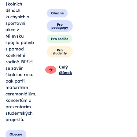
školních
dílnách i
Obecné
kuchyních a
sportovní
Pro
pedagogy
akce v
Milevsku
Pro rodiče
spojila pohyb
s pomocí
Pro
studenty
konkrétní
rodině. Blížící
Celý
se závěr
článek
školního roku
pak patří
maturitním
ceremoniálům,
koncertům a
prezentacím
studentských
projektů.
Obecné