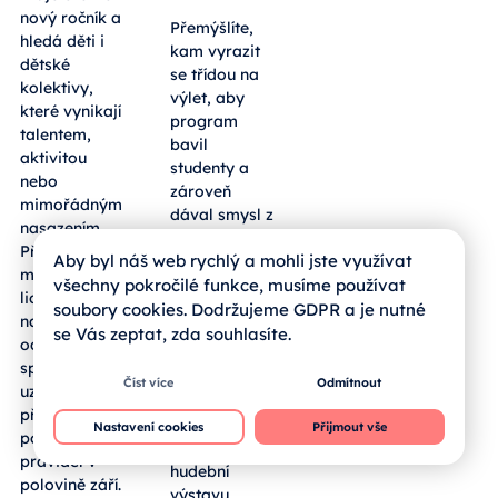
nový ročník a
Přemýšlíte,
hledá děti i
kam vyrazit
dětské
se třídou na
kolektivy,
výlet, aby
které vynikají
program
talentem,
bavil
aktivitou
studenty a
nebo
zároveň
mimořádným
dával smysl z
nasazením.
pohledu
Přihlásit se
Aby byl náš web rychlý a mohli jste využívat
výuky?
mohou mladí
Sousední
všechny pokročilé funkce, musíme používat
lidé z regionu
bavorský
soubory cookies. Dodržujeme GDPR a je nutné
napříč obory
okres
se Vás zeptat, zda souhlasíte.
od umění po
Freyung-
sport,
Grafenau
Číst více
Odmítnout
uzávěrka
hostí
přihlášek je
rozsáhlou
Nastavení cookies
Přijmout vše
podle
Zemskou
pravidel v
hudební
polovině září.
výstavu,