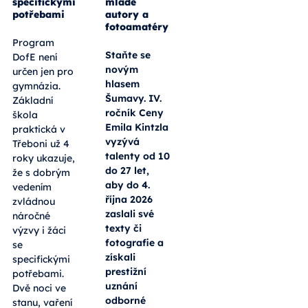
specifickými
mladé
potřebami
autory a
fotoamatéry
Program
Staňte se
DofE není
novým
určen jen pro
hlasem
gymnázia.
Šumavy. IV.
Základní
ročník Ceny
škola
Emila Kintzla
praktická v
vyzývá
Třeboni už 4
talenty od 10
roky ukazuje,
do 27 let,
že s dobrým
aby do 4.
vedením
října 2026
zvládnou
zaslali své
náročné
texty či
výzvy i žáci
fotografie a
se
získali
specifickými
prestižní
potřebami.
uznání
Dvě noci ve
odborné
stanu, vaření