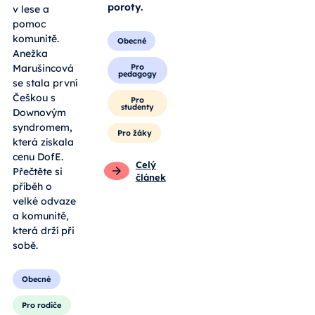
poroty.
v lese a
pomoc
komunitě.
Obecné
Anežka
Pro
Marušincová
pedagogy
se stala první
Češkou s
Pro
studenty
Downovým
syndromem,
Pro žáky
která získala
cenu DofE.
Celý
Přečtěte si
článek
příběh o
velké odvaze
a komunitě,
která drží při
sobě.
Obecné
Pro rodiče