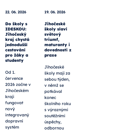
22. 06. 2026
19. 06. 2026
Do školy s
Jihočeské
IDESKOU:
školy slaví
Jihočeský
světový
kraj chystá
triumf,
jednodušší
maturanty i
cestování
dovednosti z
pro žáky a
praxe
studenty
Jihočeské
Od 1.
školy mají za
července
sebou týden,
2026 začne v
v němž se
Jihočeském
potkával
kraji
konec
fungovat
školního roku
nový
s výraznými
integrovaný
soutěžními
dopravní
úspěchy,
systém
odbornou