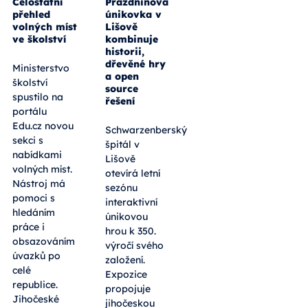
Celostátní
Prázdninová
přehled
únikovka v
volných míst
Lišově
ve školství
kombinuje
historii,
dřevěné hry
Ministerstvo
a open
školství
source
spustilo na
řešení
portálu
Edu.cz novou
Schwarzenberský
sekci s
špitál v
nabídkami
Lišově
volných míst.
otevírá letní
Nástroj má
sezónu
pomoci s
interaktivní
hledáním
únikovou
práce i
hrou k 350.
obsazováním
výročí svého
úvazků po
založení.
celé
Expozice
republice.
propojuje
Jihočeské
jihočeskou