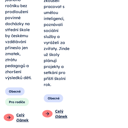
zkoušeli
ročníku bez
pracovat s
prodloužení
umělou
povinné
inteligencí,
docházky na
poznávali
střední škole
sociální
by českému
služby a
vzdělávání
vyráželi za
přineslo jen
zvířaty. Jinde
zmatek,
už školy
ztrátu
plánují
pedagogů a
projekty a
zhoršení
setkání pro
výsledků dětí.
příští školní
rok.
Obecné
Obecné
Pro rodiče
Celý
Celý
článek
článek