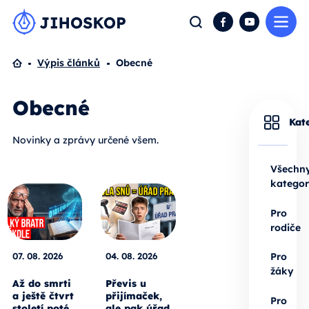
Me
Hledat
Facebook
YouTube
Domů
Výpis článků
Obecné
Obecné
Kat
Novinky a zprávy určené všem.
Všechn
kategor
Pro
rodiče
07. 08. 2026
04. 08. 2026
Pro
žáky
Až do smrti
Převis u
a ještě čtvrt
přijímaček,
Pro
století poté.
ale pak úřad