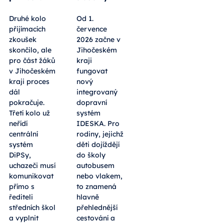
Druhé kolo
Od 1.
přijímacích
července
zkoušek
2026 začne v
skončilo, ale
Jihočeském
pro část žáků
kraji
v Jihočeském
fungovat
kraji proces
nový
dál
integrovaný
pokračuje.
dopravní
Třetí kolo už
systém
neřídí
IDESKA. Pro
centrální
rodiny, jejichž
systém
děti dojíždějí
DiPSy,
do školy
uchazeči musí
autobusem
komunikovat
nebo vlakem,
přímo s
to znamená
řediteli
hlavně
středních škol
přehlednější
a vyplnit
cestování a