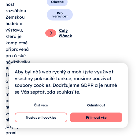
Obecné
hostí
rozsáhlou
Pro
veřejnost
Zemskou
hudební
výstavu,
Celý
článek
která je
kompletně
připravená
pro české
návštěvníky.
Pro jihočeské
Aby byl náš web rychlý a mohli jste využívat
školy se zde
všechny pokročilé funkce, musíme používat
otevírá
soubory cookies. Dodržujeme GDPR a je nutné
skvělá
se Vás zeptat, zda souhlasíte.
možnost, jak
propojit
Číst více
Odmítnout
hudební
výchovu,
Nastavení cookies
Přijmout vše
historii a cizí
jazyky v
praxi.