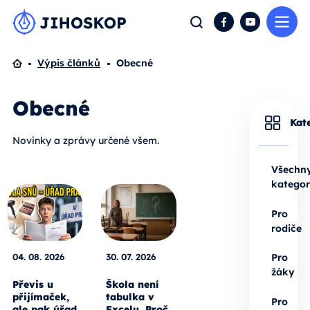
Me
Hledat
Facebook
YouTube
Domů
Výpis článků
Obecné
Obecné
Kat
Novinky a zprávy určené všem.
Všechn
kategor
Pro
rodiče
04. 08. 2026
30. 07. 2026
Pro
žáky
Převis u
Škola není
přijímaček,
tabulka v
Pro
ale pak úřad
Excelu. Proč