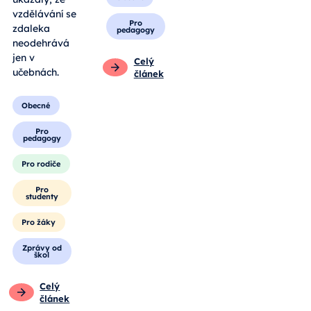
vzdělávání se
Pro
zdaleka
pedagogy
neodehrává
jen v
Celý
učebnách.
článek
Obecné
Pro
pedagogy
Pro rodiče
Pro
studenty
Pro žáky
Zprávy od
škol
Celý
článek