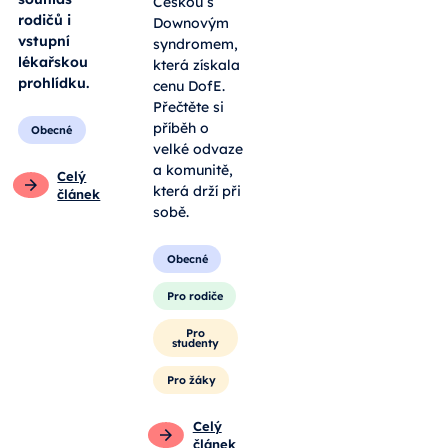
Češkou s
rodičů i
Downovým
vstupní
syndromem,
lékařskou
která získala
prohlídku.
cenu DofE.
Přečtěte si
příběh o
Obecné
velké odvaze
a komunitě,
Celý
která drží při
článek
sobě.
Obecné
Pro rodiče
Pro
studenty
Pro žáky
Celý
článek