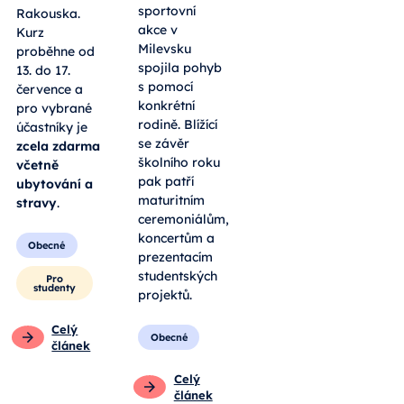
sportovní
Rakouska.
akce v
Kurz
Milevsku
proběhne od
spojila pohyb
13. do 17.
s pomocí
července a
konkrétní
pro vybrané
rodině. Blížící
účastníky je
se závěr
zcela zdarma
školního roku
včetně
pak patří
ubytování a
maturitním
stravy
.
ceremoniálům,
koncertům a
Obecné
prezentacím
studentských
Pro
studenty
projektů.
Celý
Obecné
článek
Celý
článek