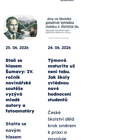
25. 06. 2026
24. 06. 2026
Staň se
Týmová
hlasem
maturita už
Šumavy: IV.
není tabu.
ročník
Jak školy
novinářské
zvládnou
soutěže
nové
vyzývá
hodnocení
mladé
studentů
autory a
fotoamatéry
České
školství dělá
Staňte se
krok směrem
novým
k praxi a
hlasem
povoluje