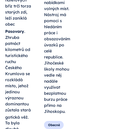
nabídkami
bříz trčí torza
volných míst.
starých zdí,
Nástroj má
leží zaniklá
pomoci s
obec
hledáním
Pasovary
.
práce i
Zhruba
obsazováním
patnáct
úvazků po
kilometrů od
celé
turistického
republice.
ruchu
Jihočeské
Českého
školy mohou
Krumlova se
vedle něj
rozkládá
nadále
místo, jehož
využívat
jedinou
bezplatnou
výraznou
burzu práce
dominantou
přímo na
zůstala stará
Jihoskopu.
gotická věž
.
Ta byla
Obecné