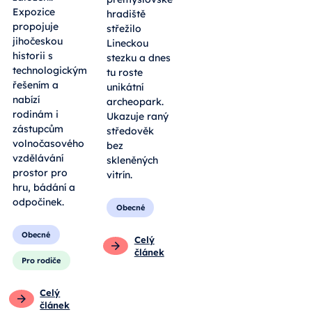
Expozice
hradiště
propojuje
střežilo
jihočeskou
Lineckou
historii s
stezku a dnes
technologickým
tu roste
řešením a
unikátní
nabízí
archeopark.
rodinám i
Ukazuje raný
zástupcům
středověk
volnočasového
bez
vzdělávání
skleněných
prostor pro
vitrín.
hru, bádání a
odpočinek.
Obecné
Obecné
Celý
článek
Pro rodiče
Celý
článek