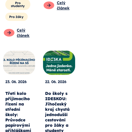
Celý
Pro
studenty
článek
Pro žáky
Celý
článek
23. 06. 2026
22. 06. 2026
Třetí kolo
Do školy s
přijímacího
IDESKOU:
řízení na
Jihočeský
střední
kraj chystá
školy:
jednodušší
Průvodce
cestování
papírovými
pro žáky a
přihláškami
studenty