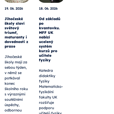
19. 06. 2026
18. 06. 2026
Jihočeské
Od základů
školy slaví
po
světový
kvantovku.
triumf,
MFF UK
maturanty i
nabízí
dovednosti z
ucelený
praxe
systém
kurzů pro
učitele
Jihočeské
fyziky
školy mají za
sebou týden,
Katedra
v němž se
didaktiky
potkával
fyziky
konec
Matematicko-
školního roku
fyzikální
s výraznými
fakulty UK
soutěžními
rozšiřuje
úspěchy,
podporu
odbornou
učitelů fyziky.