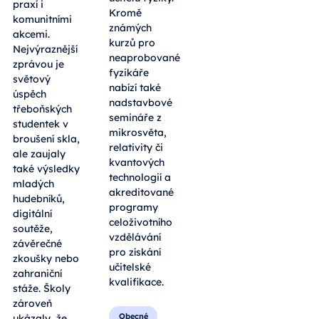
praxí i
Kromě
komunitními
známých
akcemi.
kurzů pro
Nejvýraznější
neaprobované
zprávou je
fyzikáře
světový
nabízí také
úspěch
nadstavbové
třeboňských
semináře z
studentek v
mikrosvěta,
broušení skla,
relativity či
ale zaujaly
kvantových
také výsledky
technologií a
mladých
akreditované
hudebníků,
programy
digitální
celoživotního
soutěže,
vzdělávání
závěrečné
pro získání
zkoušky nebo
učitelské
zahraniční
kvalifikace.
stáže. Školy
zároveň
Obecné
ukázaly, že