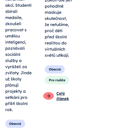
Zákon ale jen
akcí. Studenti
pohodlně
sbírali
maskuje
medaile,
skutečnost,
zkoušeli
že netušíme,
pracovat s
proč děti
umělou
před školní
inteligencí,
realitou do
poznávali
virtuálních
sociální
světů utíkají.
služby a
vyráželi za
Obecné
zvířaty. Jinde
už školy
Pro rodiče
plánují
projekty a
Celý
setkání pro
článek
příští školní
rok.
Obecné