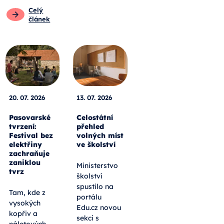
Celý
článek
20. 07. 2026
13. 07. 2026
Pasovarské
Celostátní
tvrzení:
přehled
Festival bez
volných míst
elektřiny
ve školství
zachraňuje
zaniklou
Ministerstvo
tvrz
školství
spustilo na
Tam, kde z
portálu
vysokých
Edu.cz novou
kopřiv a
sekci s
náletových