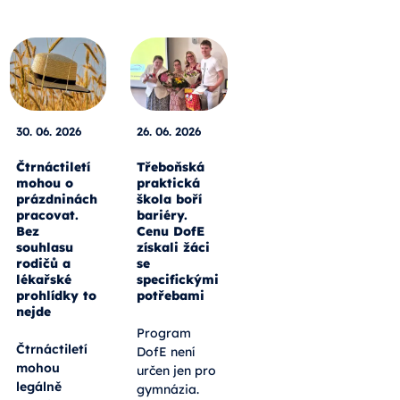
30. 06. 2026
26. 06. 2026
Čtrnáctiletí
Třeboňská
mohou o
praktická
prázdninách
škola boří
pracovat.
bariéry.
Bez
Cenu DofE
souhlasu
získali žáci
rodičů a
se
lékařské
specifickými
prohlídky to
potřebami
nejde
Program
Čtrnáctiletí
DofE není
mohou
určen jen pro
legálně
gymnázia.