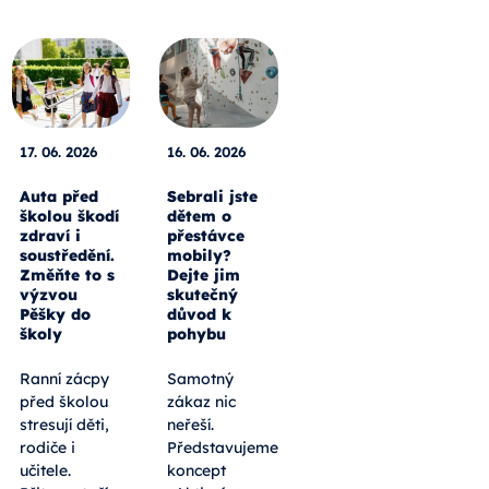
17. 06. 2026
16. 06. 2026
Auta před
Sebrali jste
školou škodí
dětem o
zdraví i
přestávce
soustředění.
mobily?
Změňte to s
Dejte jim
výzvou
skutečný
Pěšky do
důvod k
školy
pohybu
Ranní zácpy
Samotný
před školou
zákaz nic
stresují děti,
neřeší.
rodiče i
Představujeme
učitele.
koncept