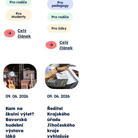
Pro rodiče
Pro
pedagogy
Pro
studenty
Pro rodiče
Pro žáky
Celý
článek
Celý
článek
09. 06. 2026
09. 06. 2026
Kam na
Ředitel
školní výlet?
Krajského
Bavorská
úřadu
hudební
Jihočeského
výstava
kraje
láká
vyhlašuje