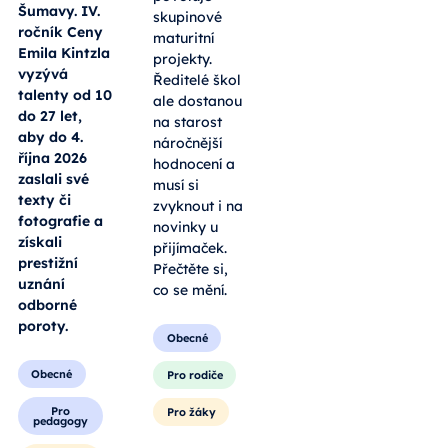
Šumavy. IV.
skupinové
ročník Ceny
maturitní
Emila Kintzla
projekty.
vyzývá
Ředitelé škol
talenty od 10
ale dostanou
do 27 let,
na starost
aby do 4.
náročnější
října 2026
hodnocení a
zaslali své
musí si
texty či
zvyknout i na
fotografie a
novinky u
získali
přijímaček.
prestižní
Přečtěte si,
uznání
co se mění.
odborné
poroty.
Obecné
Obecné
Pro rodiče
Pro
Pro žáky
pedagogy