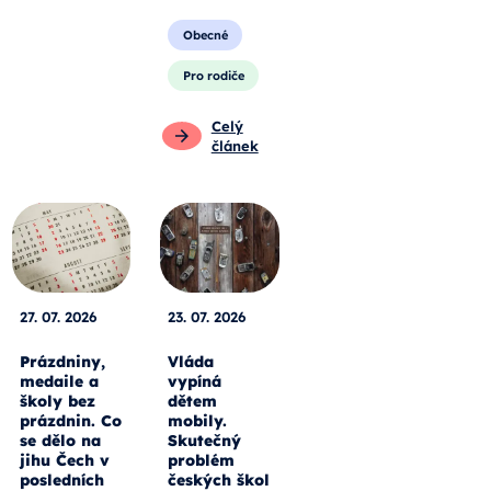
Obecné
Pro rodiče
Celý
článek
27. 07. 2026
23. 07. 2026
Prázdniny,
Vláda
medaile a
vypíná
školy bez
dětem
prázdnin. Co
mobily.
se dělo na
Skutečný
jihu Čech v
problém
posledních
českých škol