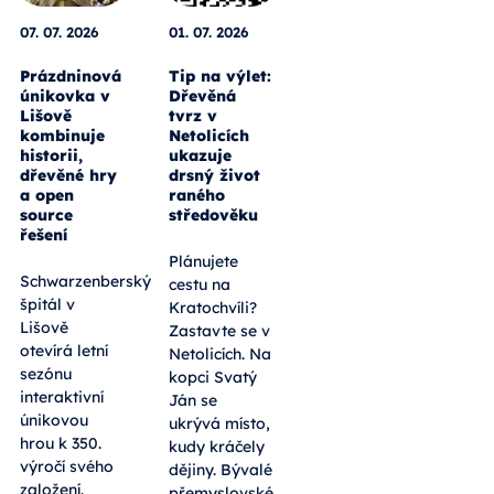
07. 07. 2026
01. 07. 2026
Prázdninová
Tip na výlet:
únikovka v
Dřevěná
Lišově
tvrz v
kombinuje
Netolicích
historii,
ukazuje
dřevěné hry
drsný život
a open
raného
source
středověku
řešení
Plánujete
Schwarzenberský
cestu na
špitál v
Kratochvíli?
Lišově
Zastavte se v
otevírá letní
Netolicích. Na
sezónu
kopci Svatý
interaktivní
Ján se
únikovou
ukrývá místo,
hrou k 350.
kudy kráčely
výročí svého
dějiny. Bývalé
založení.
přemyslovské