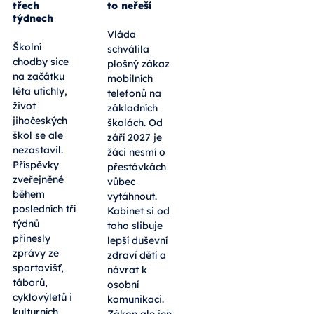
třech
to neřeší
týdnech
Vláda
Školní
schválila
chodby sice
plošný zákaz
na začátku
mobilních
léta utichly,
telefonů na
život
základních
jihočeských
školách. Od
škol se ale
září 2027 je
nezastavil.
žáci nesmí o
Příspěvky
přestávkách
zveřejněné
vůbec
během
vytáhnout.
posledních tří
Kabinet si od
týdnů
toho slibuje
přinesly
lepší duševní
zprávy ze
zdraví dětí a
sportovišť,
návrat k
táborů,
osobní
cyklovýletů i
komunikaci.
kulturních