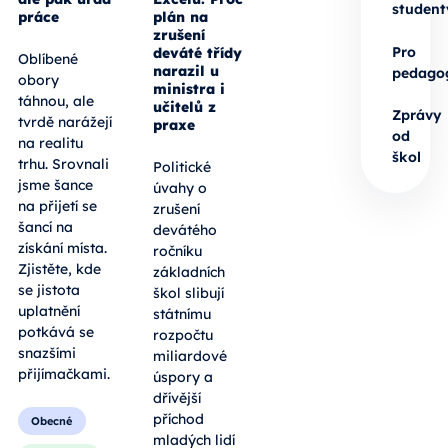
student
práce
plán na
zrušení
Pro
deváté třídy
Oblíbené
narazil u
pedago
obory
ministra i
táhnou, ale
učitelů z
Zprávy
tvrdě narážejí
praxe
od
na realitu
škol
trhu. Srovnali
Politické
jsme šance
úvahy o
na přijetí se
zrušení
šancí na
devátého
získání místa.
ročníku
Zjistěte, kde
základních
se jistota
škol slibují
uplatnění
státnímu
potkává se
rozpočtu
snazšími
miliardové
přijímačkami.
úspory a
dřívější
příchod
Obecné
mladých lidí