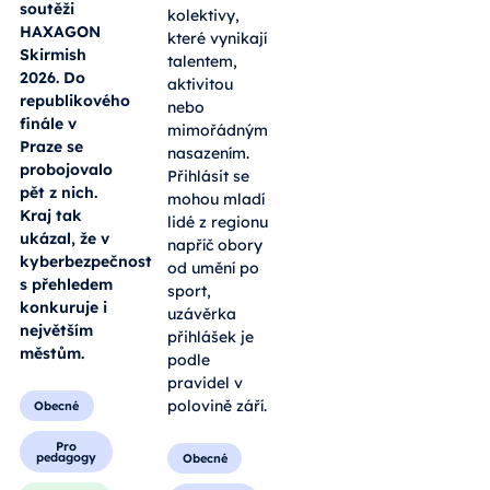
soutěži
kolektivy,
HAXAGON
které vynikají
Skirmish
talentem,
2026. Do
aktivitou
republikového
nebo
finále v
mimořádným
Praze se
nasazením.
probojovalo
Přihlásit se
pět z nich.
mohou mladí
Kraj tak
lidé z regionu
ukázal, že v
napříč obory
kyberbezpečnosti
od umění po
s přehledem
sport,
konkuruje i
uzávěrka
největším
přihlášek je
městům.
podle
pravidel v
polovině září.
Obecné
Pro
pedagogy
Obecné