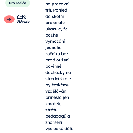
Pro rodiče
na pracovní
trh. Pohled
do školní
Celý
článek
praxe ale
ukazuje, že
pouhé
vymazání
jednoho
ročníku bez
prodloužení
povinné
docházky na
střední škole
by českému
vzdělávání
přineslo jen
zmatek,
ztrátu
pedagogů a
zhoršení
výsledků dětí.