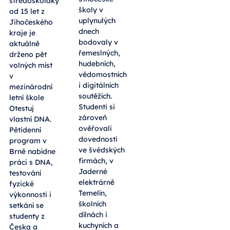
středoškoláky
školy v
od 15 let z
uplynulých
Jihočeského
dnech
kraje je
bodovaly v
aktuálně
řemeslných,
drženo pět
hudebních,
volných míst
vědomostních
v
i digitálních
mezinárodní
soutěžích.
letní škole
Studenti si
Otestuj
zároveň
vlastní DNA.
ověřovali
Pětidenní
dovednosti
program v
ve švédských
Brně nabídne
firmách, v
práci s DNA,
Jaderné
testování
elektrárně
fyzické
Temelín,
výkonnosti i
školních
setkání se
dílnách i
studenty z
kuchyních a
Česka a