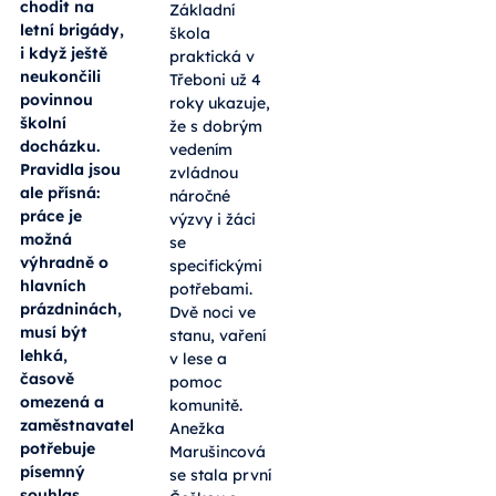
chodit na
Základní
letní brigády,
škola
i když ještě
praktická v
neukončili
Třeboni už 4
povinnou
roky ukazuje,
školní
že s dobrým
docházku.
vedením
Pravidla jsou
zvládnou
ale přísná:
náročné
práce je
výzvy i žáci
možná
se
výhradně o
specifickými
hlavních
potřebami.
prázdninách,
Dvě noci ve
musí být
stanu, vaření
lehká,
v lese a
časově
pomoc
omezená a
komunitě.
zaměstnavatel
Anežka
potřebuje
Marušincová
písemný
se stala první
souhlas