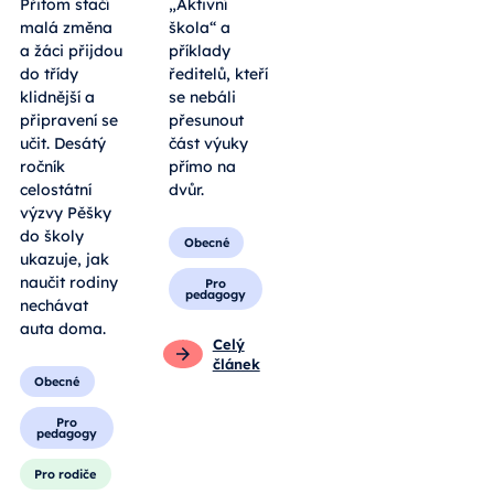
Přitom stačí
„Aktivní
malá změna
škola“ a
a žáci přijdou
příklady
do třídy
ředitelů, kteří
klidnější a
se nebáli
připravení se
přesunout
učit. Desátý
část výuky
ročník
přímo na
celostátní
dvůr.
výzvy Pěšky
do školy
Obecné
ukazuje, jak
naučit rodiny
Pro
pedagogy
nechávat
auta doma.
Celý
článek
Obecné
Pro
pedagogy
Pro rodiče