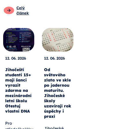
Celý
článek
12. 06. 2026
12. 06. 2026
Jihočeští
Od
studenti 15+
světového
mají šanci
zlata ve skle
vyrazit
po jadernou
zdarma na
maturitu.
mezinárodní
Jihočeské
letní školu
školy
Otestuj
uzavírají rok
vlastní DNA
úspěchy i
praxí
Pro
Jihočeské