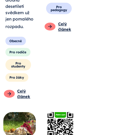
dlouhá
desetiletí
Pro
pedagogy
svědkem už
jen pomalého
Celý
rozpadu
.
článek
Obecné
Pro rodiče
Pro
studenty
Pro žáky
Celý
článek