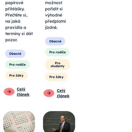
papírové
možnost
přihlášky.
pořídit si
Přečtěte si,
výhodné
na jaká
předplatní
pravidla a
jízdné.
termíny si dát
pozor.
Obecné
Pro rodiče
Obecné
Pro
Pro rodiče
studenty
Pro žáky
Pro žáky
Celý
Celý
článek
článek