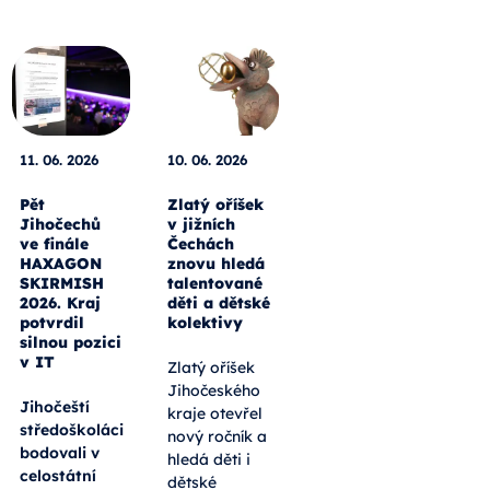
11. 06. 2026
10. 06. 2026
Pět
Zlatý oříšek
Jihočechů
v jižních
ve finále
Čechách
HAXAGON
znovu hledá
SKIRMISH
talentované
2026. Kraj
děti a dětské
potvrdil
kolektivy
silnou pozici
v IT
Zlatý oříšek
Jihočeského
Jihočeští
kraje otevřel
středoškoláci
nový ročník a
bodovali v
hledá děti i
celostátní
dětské