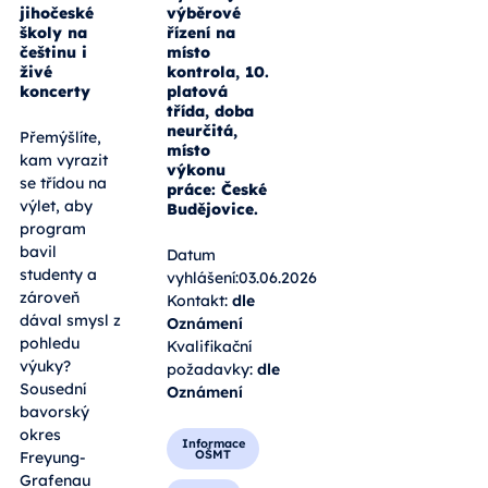
jihočeské
výběrové
školy na
řízení na
češtinu i
místo
živé
kontrola, 10.
koncerty
platová
třída, doba
neurčitá,
Přemýšlíte,
místo
kam vyrazit
výkonu
se třídou na
práce: České
výlet, aby
Budějovice.
program
bavil
Datum
studenty a
vyhlášení:03.06.2026
zároveň
Kontakt:
dle
dával smysl z
Oznámení
pohledu
Kvalifikační
výuky?
požadavky:
dle
Sousední
Oznámení
bavorský
okres
Informace
OŠMT
Freyung-
Grafenau