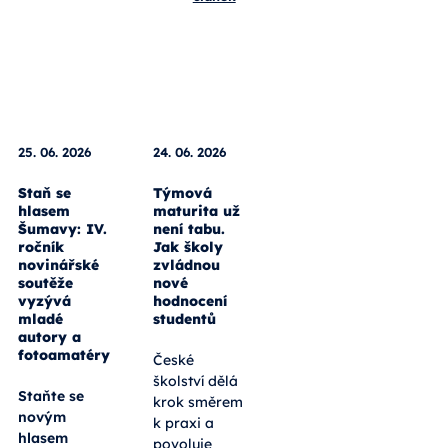
25. 06. 2026
24. 06. 2026
Staň se
Týmová
hlasem
maturita už
Šumavy: IV.
není tabu.
ročník
Jak školy
novinářské
zvládnou
soutěže
nové
vyzývá
hodnocení
mladé
studentů
autory a
fotoamatéry
České
školství dělá
Staňte se
krok směrem
novým
k praxi a
hlasem
povoluje