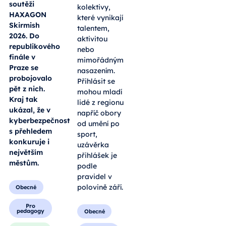
soutěži
kolektivy,
HAXAGON
které vynikají
Skirmish
talentem,
2026. Do
aktivitou
republikového
nebo
finále v
mimořádným
Praze se
nasazením.
probojovalo
Přihlásit se
pět z nich.
mohou mladí
Kraj tak
lidé z regionu
ukázal, že v
napříč obory
kyberbezpečnosti
od umění po
s přehledem
sport,
konkuruje i
uzávěrka
největším
přihlášek je
městům.
podle
pravidel v
polovině září.
Obecné
Pro
pedagogy
Obecné