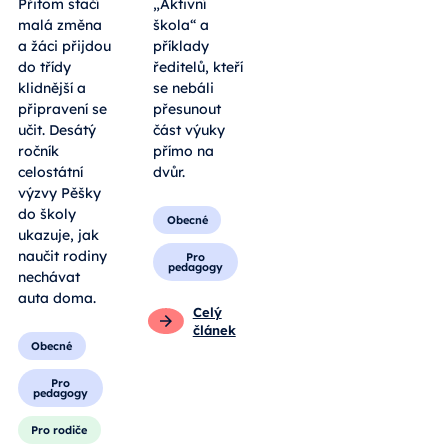
Přitom stačí
„Aktivní
malá změna
škola“ a
a žáci přijdou
příklady
do třídy
ředitelů, kteří
klidnější a
se nebáli
připravení se
přesunout
učit. Desátý
část výuky
ročník
přímo na
celostátní
dvůr.
výzvy Pěšky
do školy
Obecné
ukazuje, jak
naučit rodiny
Pro
pedagogy
nechávat
auta doma.
Celý
článek
Obecné
Pro
pedagogy
Pro rodiče