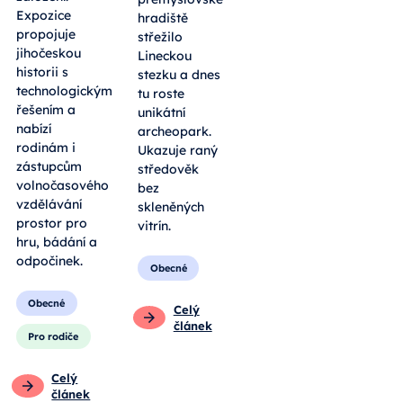
Expozice
hradiště
propojuje
střežilo
jihočeskou
Lineckou
historii s
stezku a dnes
technologickým
tu roste
řešením a
unikátní
nabízí
archeopark.
rodinám i
Ukazuje raný
zástupcům
středověk
volnočasového
bez
vzdělávání
skleněných
prostor pro
vitrín.
hru, bádání a
odpočinek.
Obecné
Obecné
Celý
článek
Pro rodiče
Celý
článek