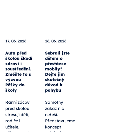
17. 06. 2026
16. 06. 2026
Auta před
Sebrali jste
školou škodí
dětem o
zdraví i
přestávce
soustředění.
mobily?
Změňte to s
Dejte jim
výzvou
skutečný
Pěšky do
důvod k
školy
pohybu
Ranní zácpy
Samotný
před školou
zákaz nic
stresují děti,
neřeší.
rodiče i
Představujeme
učitele.
koncept