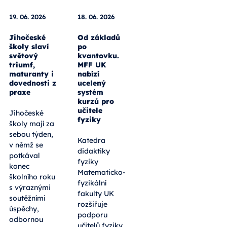
19. 06. 2026
18. 06. 2026
Jihočeské
Od základů
školy slaví
po
světový
kvantovku.
triumf,
MFF UK
maturanty i
nabízí
dovednosti z
ucelený
praxe
systém
kurzů pro
učitele
Jihočeské
fyziky
školy mají za
sebou týden,
Katedra
v němž se
didaktiky
potkával
fyziky
konec
Matematicko-
školního roku
fyzikální
s výraznými
fakulty UK
soutěžními
rozšiřuje
úspěchy,
podporu
odbornou
učitelů fyziky.