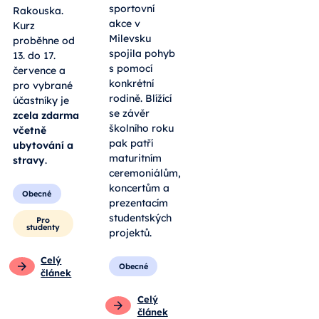
sportovní
Rakouska.
akce v
Kurz
Milevsku
proběhne od
spojila pohyb
13. do 17.
s pomocí
července a
konkrétní
pro vybrané
rodině. Blížící
účastníky je
se závěr
zcela zdarma
školního roku
včetně
pak patří
ubytování a
maturitním
stravy
.
ceremoniálům,
koncertům a
Obecné
prezentacím
studentských
Pro
studenty
projektů.
Celý
Obecné
článek
Celý
článek