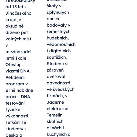
středoškoláky
školy v
od 15 let z
uplynulých
Jihočeského
dnech
kraje je
bodovaly v
aktuálně
řemeslných,
drženo pět
hudebních,
volných míst
vědomostních
v
i digitálních
mezinárodní
soutěžích.
letní škole
Studenti si
Otestuj
zároveň
vlastní DNA.
ověřovali
Pětidenní
dovednosti
program v
ve švédských
Brně nabídne
firmách, v
práci s DNA,
Jaderné
testování
elektrárně
fyzické
Temelín,
výkonnosti i
školních
setkání se
dílnách i
studenty z
kuchyních a
Česka a