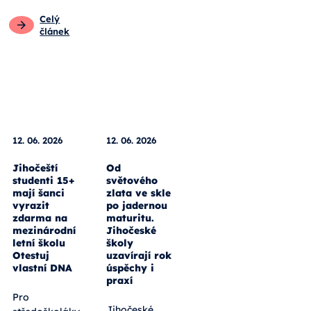
Celý
článek
12. 06. 2026
12. 06. 2026
Jihočeští
Od
studenti 15+
světového
mají šanci
zlata ve skle
vyrazit
po jadernou
zdarma na
maturitu.
mezinárodní
Jihočeské
letní školu
školy
Otestuj
uzavírají rok
vlastní DNA
úspěchy i
praxí
Pro
Jihočeské