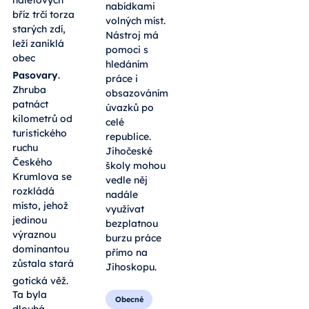
nabídkami
bříz trčí torza
volných míst.
starých zdí,
Nástroj má
leží zaniklá
pomoci s
obec
hledáním
Pasovary
.
práce i
Zhruba
obsazováním
patnáct
úvazků po
kilometrů od
celé
turistického
republice.
ruchu
Jihočeské
Českého
školy mohou
Krumlova se
vedle něj
rozkládá
nadále
místo, jehož
využívat
jedinou
bezplatnou
výraznou
burzu práce
dominantou
přímo na
zůstala stará
Jihoskopu.
gotická věž
.
Ta byla
Obecné