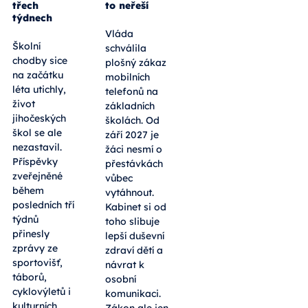
třech
to neřeší
týdnech
Vláda
Školní
schválila
chodby sice
plošný zákaz
na začátku
mobilních
léta utichly,
telefonů na
život
základních
jihočeských
školách. Od
škol se ale
září 2027 je
nezastavil.
žáci nesmí o
Příspěvky
přestávkách
zveřejněné
vůbec
během
vytáhnout.
posledních tří
Kabinet si od
týdnů
toho slibuje
přinesly
lepší duševní
zprávy ze
zdraví dětí a
sportovišť,
návrat k
táborů,
osobní
cyklovýletů i
komunikaci.
kulturních