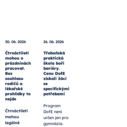
30. 06. 2026
26. 06. 2026
Čtrnáctiletí
Třeboňská
mohou o
praktická
prázdninách
škola boří
pracovat.
bariéry.
Bez
Cenu DofE
souhlasu
získali žáci
rodičů a
se
lékařské
specifickými
prohlídky to
potřebami
nejde
Program
Čtrnáctiletí
DofE není
mohou
určen jen pro
legálně
gymnázia.