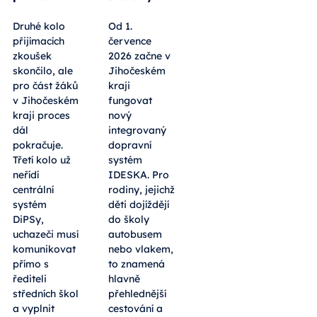
Druhé kolo
Od 1.
přijímacích
července
zkoušek
2026 začne v
skončilo, ale
Jihočeském
pro část žáků
kraji
v Jihočeském
fungovat
kraji proces
nový
dál
integrovaný
pokračuje.
dopravní
Třetí kolo už
systém
neřídí
IDESKA. Pro
centrální
rodiny, jejichž
systém
děti dojíždějí
DiPSy,
do školy
uchazeči musí
autobusem
komunikovat
nebo vlakem,
přímo s
to znamená
řediteli
hlavně
středních škol
přehlednější
a vyplnit
cestování a