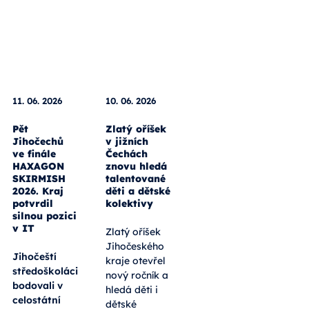
11. 06. 2026
10. 06. 2026
Pět
Zlatý oříšek
Jihočechů
v jižních
ve finále
Čechách
HAXAGON
znovu hledá
SKIRMISH
talentované
2026. Kraj
děti a dětské
potvrdil
kolektivy
silnou pozici
v IT
Zlatý oříšek
Jihočeského
Jihočeští
kraje otevřel
středoškoláci
nový ročník a
bodovali v
hledá děti i
celostátní
dětské