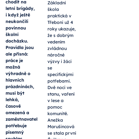
chodit na
Základní
letní brigády,
škola
i když ještě
praktická v
neukončili
Třeboni už 4
povinnou
roky ukazuje,
školní
že s dobrým
docházku.
vedením
Pravidla jsou
zvládnou
ale přísná:
náročné
práce je
výzvy i žáci
možná
se
výhradně o
specifickými
hlavních
potřebami.
prázdninách,
Dvě noci ve
musí být
stanu, vaření
lehká,
v lese a
časově
pomoc
omezená a
komunitě.
zaměstnavatel
Anežka
potřebuje
Marušincová
písemný
se stala první
souhlas