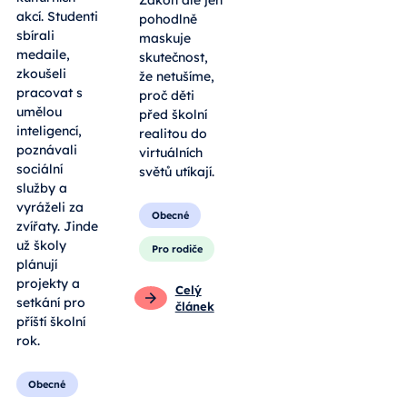
Zákon ale jen
akcí. Studenti
pohodlně
sbírali
maskuje
medaile,
skutečnost,
zkoušeli
že netušíme,
pracovat s
proč děti
umělou
před školní
inteligencí,
realitou do
poznávali
virtuálních
sociální
světů utíkají.
služby a
vyráželi za
Obecné
zvířaty. Jinde
už školy
Pro rodiče
plánují
projekty a
Celý
setkání pro
článek
příští školní
rok.
Obecné