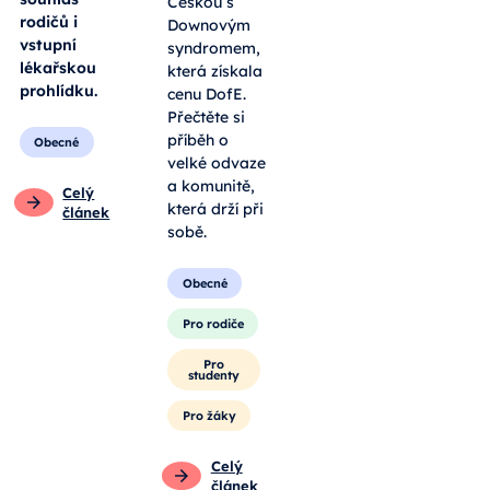
Češkou s
rodičů i
Downovým
vstupní
syndromem,
lékařskou
která získala
prohlídku.
cenu DofE.
Přečtěte si
příběh o
Obecné
velké odvaze
a komunitě,
Celý
která drží při
článek
sobě.
Obecné
Pro rodiče
Pro
studenty
Pro žáky
Celý
článek