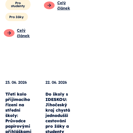
Celý
Pro
studenty
článek
Pro žáky
Celý
článek
23. 06. 2026
22. 06. 2026
Třetí kolo
Do školy s
přijímacího
IDESKOU:
řízení na
Jihočeský
střední
kraj chystá
školy:
jednodušší
Průvodce
cestování
papírovými
pro žáky a
přihláškami
studenty