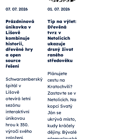
07. 07. 2026
01. 07. 2026
Prázdninová
Tip na výlet:
únikovka v
Dřevěná
Lišově
tvrz v
kombinuje
Netolicích
historii,
ukazuje
dřevěné hry
drsný život
a open
raného
source
středověku
řešení
Plánujete
Schwarzenberský
cestu na
špitál v
Kratochvíli?
Lišově
Zastavte se v
otevírá letní
Netolicích. Na
sezónu
kopci Svatý
interaktivní
Ján se
únikovou
ukrývá místo,
hrou k 350.
kudy kráčely
výročí svého
dějiny. Bývalé
založení.
přemyslovské