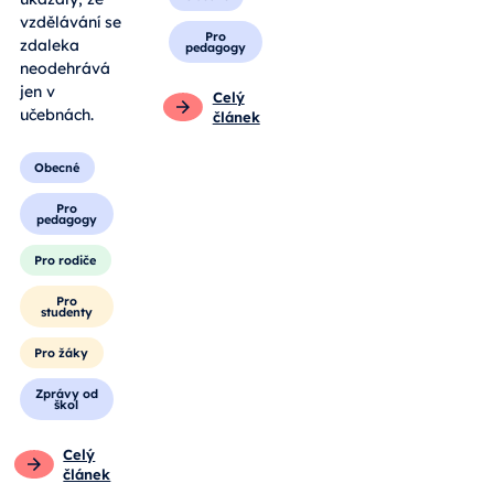
vzdělávání se
Pro
zdaleka
pedagogy
neodehrává
jen v
Celý
učebnách.
článek
Obecné
Pro
pedagogy
Pro rodiče
Pro
studenty
Pro žáky
Zprávy od
škol
Celý
článek