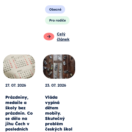
Obecné
Pro rodiče
Celý
článek
27. 07. 2026
23. 07. 2026
Prázdniny,
Vláda
medaile a
vypíná
školy bez
dětem
prázdnin. Co
mobily.
se dělo na
Skutečný
jihu Čech v
problém
posledních
českých škol