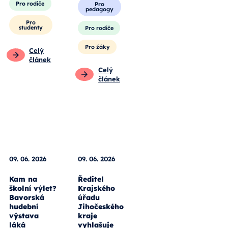
Pro rodiče
Pro
pedagogy
Pro
studenty
Pro rodiče
Pro žáky
Celý
článek
Celý
článek
09. 06. 2026
09. 06. 2026
Kam na
Ředitel
školní výlet?
Krajského
Bavorská
úřadu
hudební
Jihočeského
výstava
kraje
láká
vyhlašuje