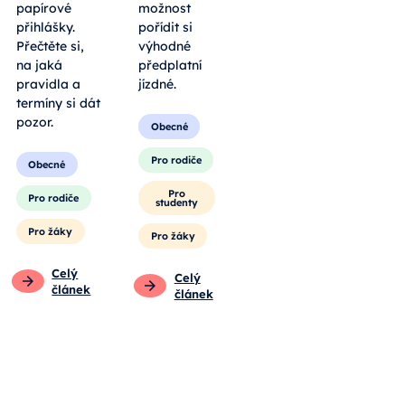
papírové
možnost
přihlášky.
pořídit si
Přečtěte si,
výhodné
na jaká
předplatní
pravidla a
jízdné.
termíny si dát
pozor.
Obecné
Pro rodiče
Obecné
Pro
Pro rodiče
studenty
Pro žáky
Pro žáky
Celý
Celý
článek
článek