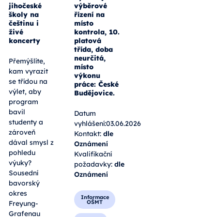
jihočeské
výběrové
školy na
řízení na
češtinu i
místo
živé
kontrola, 10.
koncerty
platová
třída, doba
neurčitá,
Přemýšlíte,
místo
kam vyrazit
výkonu
se třídou na
práce: České
výlet, aby
Budějovice.
program
bavil
Datum
studenty a
vyhlášení:03.06.2026
zároveň
Kontakt:
dle
dával smysl z
Oznámení
pohledu
Kvalifikační
výuky?
požadavky:
dle
Sousední
Oznámení
bavorský
okres
Informace
OŠMT
Freyung-
Grafenau