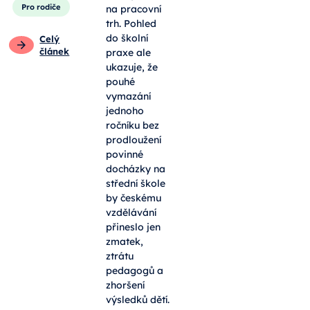
Pro rodiče
na pracovní
trh. Pohled
do školní
Celý
článek
praxe ale
ukazuje, že
pouhé
vymazání
jednoho
ročníku bez
prodloužení
povinné
docházky na
střední škole
by českému
vzdělávání
přineslo jen
zmatek,
ztrátu
pedagogů a
zhoršení
výsledků dětí.