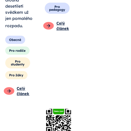
dlouhá
desetiletí
Pro
pedagogy
svědkem už
jen pomalého
Celý
rozpadu
.
článek
Obecné
Pro rodiče
Pro
studenty
Pro žáky
Celý
článek