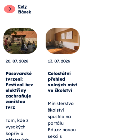
Celý
článek
20. 07. 2026
13. 07. 2026
Pasovarské
Celostátní
tvrzení:
přehled
Festival bez
volných míst
elektřiny
ve školství
zachraňuje
zaniklou
Ministerstvo
tvrz
školství
spustilo na
Tam, kde z
portálu
vysokých
Edu.cz novou
kopřiv a
sekci s
náletových