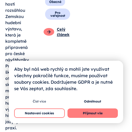
Obecné
hostí
rozsáhlou
Pro
veřejnost
Zemskou
hudební
výstavu,
Celý
článek
která je
kompletně
připravená
pro české
návštěvníky.
Pro jihočeské
Aby byl náš web rychlý a mohli jste využívat
školy se zde
všechny pokročilé funkce, musíme používat
otevírá
soubory cookies. Dodržujeme GDPR a je nutné
skvělá
se Vás zeptat, zda souhlasíte.
možnost, jak
propojit
Číst více
Odmítnout
hudební
výchovu,
Nastavení cookies
Přijmout vše
historii a cizí
jazyky v
praxi.