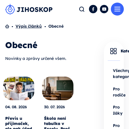
Me
Hledat
Facebook
YouTube
Domů
Výpis článků
Obecné
Obecné
Kat
Novinky a zprávy určené všem.
Všechn
kategor
Pro
rodiče
04. 08. 2026
30. 07. 2026
Pro
žáky
Převis u
Škola není
přijímaček,
tabulka v
Pro
ale pak úřad
Excelu. Proč