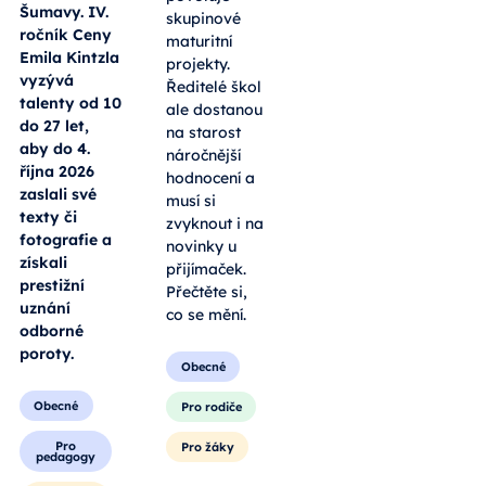
Šumavy. IV.
skupinové
ročník Ceny
maturitní
Emila Kintzla
projekty.
vyzývá
Ředitelé škol
talenty od 10
ale dostanou
do 27 let,
na starost
aby do 4.
náročnější
října 2026
hodnocení a
zaslali své
musí si
texty či
zvyknout i na
fotografie a
novinky u
získali
přijímaček.
prestižní
Přečtěte si,
uznání
co se mění.
odborné
poroty.
Obecné
Obecné
Pro rodiče
Pro
Pro žáky
pedagogy