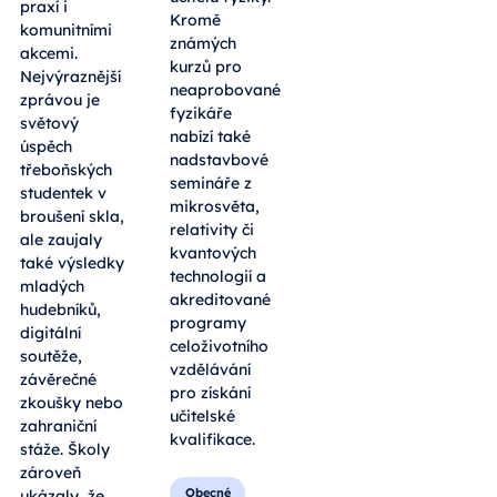
praxí i
Kromě
komunitními
známých
akcemi.
kurzů pro
Nejvýraznější
neaprobované
zprávou je
fyzikáře
světový
nabízí také
úspěch
nadstavbové
třeboňských
semináře z
studentek v
mikrosvěta,
broušení skla,
relativity či
ale zaujaly
kvantových
také výsledky
technologií a
mladých
akreditované
hudebníků,
programy
digitální
celoživotního
soutěže,
vzdělávání
závěrečné
pro získání
zkoušky nebo
učitelské
zahraniční
kvalifikace.
stáže. Školy
zároveň
Obecné
ukázaly, že