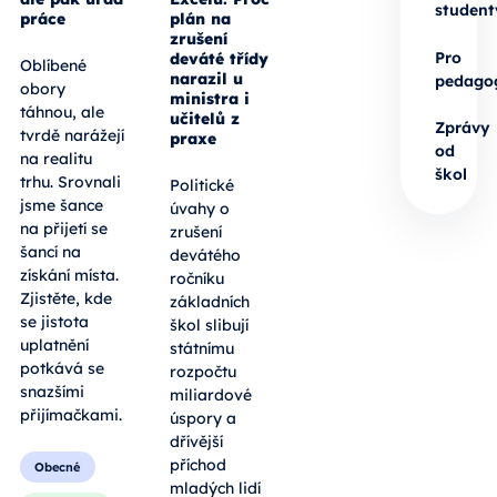
student
práce
plán na
zrušení
Pro
deváté třídy
Oblíbené
narazil u
pedago
obory
ministra i
táhnou, ale
učitelů z
Zprávy
tvrdě narážejí
praxe
od
na realitu
škol
trhu. Srovnali
Politické
jsme šance
úvahy o
na přijetí se
zrušení
šancí na
devátého
získání místa.
ročníku
Zjistěte, kde
základních
se jistota
škol slibují
uplatnění
státnímu
potkává se
rozpočtu
snazšími
miliardové
přijímačkami.
úspory a
dřívější
příchod
Obecné
mladých lidí