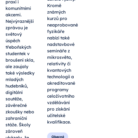
praxí i
Kromě
komunitními
známých
akcemi.
kurzů pro
Nejvýraznější
neaprobované
zprávou je
fyzikáře
světový
nabízí také
úspěch
nadstavbové
třeboňských
semináře z
studentek v
mikrosvěta,
broušení skla,
relativity či
ale zaujaly
kvantových
také výsledky
technologií a
mladých
akreditované
hudebníků,
programy
digitální
celoživotního
soutěže,
vzdělávání
závěrečné
pro získání
zkoušky nebo
učitelské
zahraniční
kvalifikace.
stáže. Školy
zároveň
Obecné
ukázaly, že