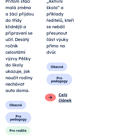
Přitom stačí
„Aktivní
malá změna
škola“ a
a žáci přijdou
příklady
do třídy
ředitelů, kteří
klidnější a
se nebáli
připravení se
přesunout
učit. Desátý
část výuky
ročník
přímo na
celostátní
dvůr.
výzvy Pěšky
do školy
Obecné
ukazuje, jak
naučit rodiny
Pro
pedagogy
nechávat
auta doma.
Celý
článek
Obecné
Pro
pedagogy
Pro rodiče