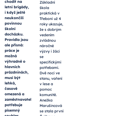
chodit na
Základní
letní brigády,
škola
i když ještě
praktická v
neukončili
Třeboni už 4
povinnou
roky ukazuje,
školní
že s dobrým
docházku.
vedením
Pravidla jsou
zvládnou
ale přísná:
náročné
práce je
výzvy i žáci
možná
se
výhradně o
specifickými
hlavních
potřebami.
prázdninách,
Dvě noci ve
musí být
stanu, vaření
lehká,
v lese a
časově
pomoc
omezená a
komunitě.
zaměstnavatel
Anežka
potřebuje
Marušincová
písemný
se stala první
souhlas