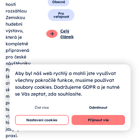
Obecné
hostí
rozsáhlou
Pro
veřejnost
Zemskou
hudební
výstavu,
Celý
článek
která je
kompletně
připravená
pro české
návštěvníky.
Pro jihočeské
Aby byl náš web rychlý a mohli jste využívat
školy se zde
všechny pokročilé funkce, musíme používat
otevírá
soubory cookies. Dodržujeme GDPR a je nutné
skvělá
se Vás zeptat, zda souhlasíte.
možnost, jak
propojit
Číst více
Odmítnout
hudební
výchovu,
Nastavení cookies
Přijmout vše
historii a cizí
jazyky v
praxi.