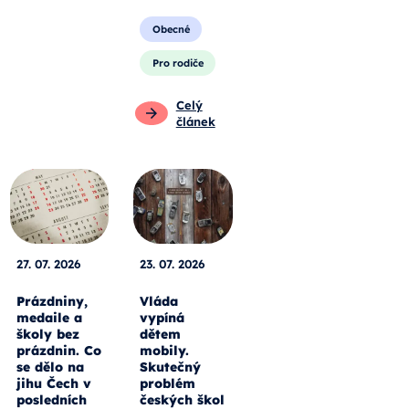
Obecné
Pro rodiče
Celý
článek
27. 07. 2026
23. 07. 2026
Prázdniny,
Vláda
medaile a
vypíná
školy bez
dětem
prázdnin. Co
mobily.
se dělo na
Skutečný
jihu Čech v
problém
posledních
českých škol