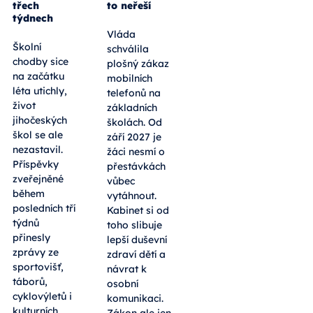
třech
to neřeší
týdnech
Vláda
Školní
schválila
chodby sice
plošný zákaz
na začátku
mobilních
léta utichly,
telefonů na
život
základních
jihočeských
školách. Od
škol se ale
září 2027 je
nezastavil.
žáci nesmí o
Příspěvky
přestávkách
zveřejněné
vůbec
během
vytáhnout.
posledních tří
Kabinet si od
týdnů
toho slibuje
přinesly
lepší duševní
zprávy ze
zdraví dětí a
sportovišť,
návrat k
táborů,
osobní
cyklovýletů i
komunikaci.
kulturních