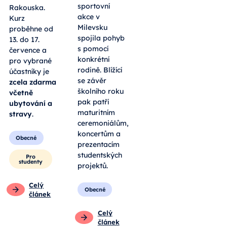
sportovní
Rakouska.
akce v
Kurz
Milevsku
proběhne od
spojila pohyb
13. do 17.
s pomocí
července a
konkrétní
pro vybrané
rodině. Blížící
účastníky je
se závěr
zcela zdarma
školního roku
včetně
pak patří
ubytování a
maturitním
stravy
.
ceremoniálům,
koncertům a
Obecné
prezentacím
studentských
Pro
studenty
projektů.
Celý
Obecné
článek
Celý
článek