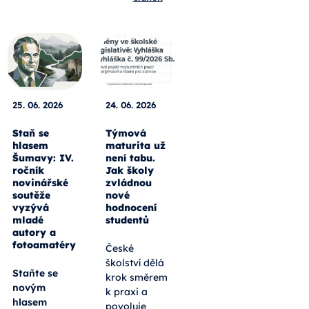
25. 06. 2026
24. 06. 2026
Staň se
Týmová
hlasem
maturita už
Šumavy: IV.
není tabu.
ročník
Jak školy
novinářské
zvládnou
soutěže
nové
vyzývá
hodnocení
mladé
studentů
autory a
fotoamatéry
České
školství dělá
Staňte se
krok směrem
novým
k praxi a
hlasem
povoluje