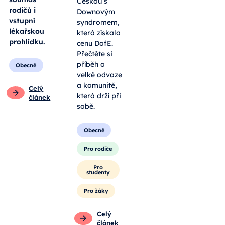
Češkou s
rodičů i
Downovým
vstupní
syndromem,
lékařskou
která získala
prohlídku.
cenu DofE.
Přečtěte si
příběh o
Obecné
velké odvaze
a komunitě,
Celý
která drží při
článek
sobě.
Obecné
Pro rodiče
Pro
studenty
Pro žáky
Celý
článek