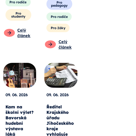
Pro rodiče
Pro
pedagogy
Pro
studenty
Pro rodiče
Pro žáky
Celý
článek
Celý
článek
09. 06. 2026
09. 06. 2026
Kam na
Ředitel
školní výlet?
Krajského
Bavorská
úřadu
hudební
Jihočeského
výstava
kraje
láká
vyhlašuje