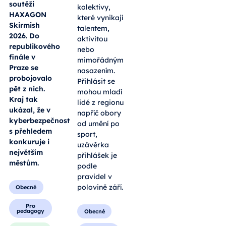
soutěži
kolektivy,
HAXAGON
které vynikají
Skirmish
talentem,
2026. Do
aktivitou
republikového
nebo
finále v
mimořádným
Praze se
nasazením.
probojovalo
Přihlásit se
pět z nich.
mohou mladí
Kraj tak
lidé z regionu
ukázal, že v
napříč obory
kyberbezpečnosti
od umění po
s přehledem
sport,
konkuruje i
uzávěrka
největším
přihlášek je
městům.
podle
pravidel v
polovině září.
Obecné
Pro
pedagogy
Obecné