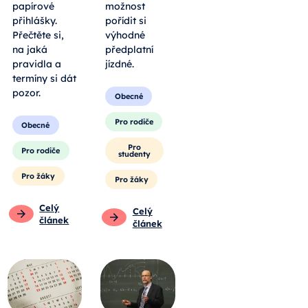
papírové
možnost
přihlášky.
pořídit si
Přečtěte si,
výhodné
na jaká
předplatní
pravidla a
jízdné.
termíny si dát
pozor.
Obecné
Pro rodiče
Obecné
Pro
Pro rodiče
studenty
Pro žáky
Pro žáky
Celý
Celý
článek
článek