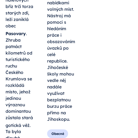
nabídkami
bříz trčí torza
volných míst.
starých zdí,
Nástroj má
leží zaniklá
pomoci s
obec
hledáním
Pasovary
.
práce i
Zhruba
obsazováním
patnáct
úvazků po
kilometrů od
celé
turistického
republice.
ruchu
Jihočeské
Českého
školy mohou
Krumlova se
vedle něj
rozkládá
nadále
místo, jehož
využívat
jedinou
bezplatnou
výraznou
burzu práce
dominantou
přímo na
zůstala stará
Jihoskopu.
gotická věž
.
Ta byla
Obecné