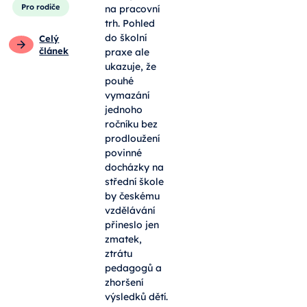
Pro rodiče
na pracovní
trh. Pohled
do školní
Celý
článek
praxe ale
ukazuje, že
pouhé
vymazání
jednoho
ročníku bez
prodloužení
povinné
docházky na
střední škole
by českému
vzdělávání
přineslo jen
zmatek,
ztrátu
pedagogů a
zhoršení
výsledků dětí.