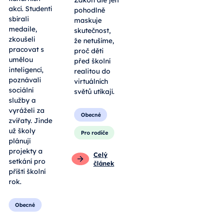
Zákon ale jen
akcí. Studenti
pohodlně
sbírali
maskuje
medaile,
skutečnost,
zkoušeli
že netušíme,
pracovat s
proč děti
umělou
před školní
inteligencí,
realitou do
poznávali
virtuálních
sociální
světů utíkají.
služby a
vyráželi za
Obecné
zvířaty. Jinde
už školy
Pro rodiče
plánují
projekty a
Celý
setkání pro
článek
příští školní
rok.
Obecné