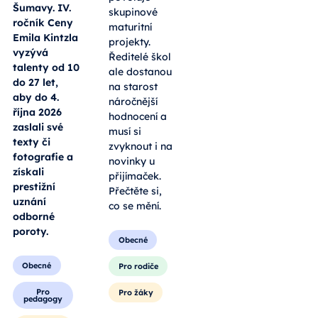
Šumavy. IV.
skupinové
ročník Ceny
maturitní
Emila Kintzla
projekty.
vyzývá
Ředitelé škol
talenty od 10
ale dostanou
do 27 let,
na starost
aby do 4.
náročnější
října 2026
hodnocení a
zaslali své
musí si
texty či
zvyknout i na
fotografie a
novinky u
získali
přijímaček.
prestižní
Přečtěte si,
uznání
co se mění.
odborné
poroty.
Obecné
Obecné
Pro rodiče
Pro
Pro žáky
pedagogy