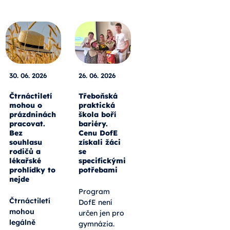
30. 06. 2026
26. 06. 2026
Čtrnáctiletí
Třeboňská
mohou o
praktická
prázdninách
škola boří
pracovat.
bariéry.
Bez
Cenu DofE
souhlasu
získali žáci
rodičů a
se
lékařské
specifickými
prohlídky to
potřebami
nejde
Program
Čtrnáctiletí
DofE není
mohou
určen jen pro
legálně
gymnázia.