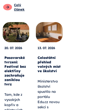
Celý
článek
20. 07. 2026
13. 07. 2026
Pasovarské
Celostátní
tvrzení:
přehled
Festival bez
volných míst
elektřiny
ve školství
zachraňuje
zaniklou
Ministerstvo
tvrz
školství
spustilo na
Tam, kde z
portálu
vysokých
Edu.cz novou
kopřiv a
sekci s
náletových