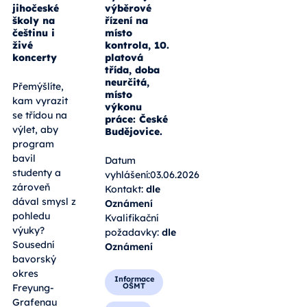
jihočeské
výběrové
školy na
řízení na
češtinu i
místo
živé
kontrola, 10.
koncerty
platová
třída, doba
neurčitá,
Přemýšlíte,
místo
kam vyrazit
výkonu
se třídou na
práce: České
výlet, aby
Budějovice.
program
bavil
Datum
studenty a
vyhlášení:03.06.2026
zároveň
Kontakt:
dle
dával smysl z
Oznámení
pohledu
Kvalifikační
výuky?
požadavky:
dle
Sousední
Oznámení
bavorský
okres
Informace
OŠMT
Freyung-
Grafenau