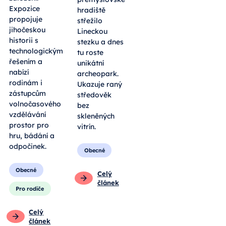
Expozice
hradiště
propojuje
střežilo
jihočeskou
Lineckou
historii s
stezku a dnes
technologickým
tu roste
řešením a
unikátní
nabízí
archeopark.
rodinám i
Ukazuje raný
zástupcům
středověk
volnočasového
bez
vzdělávání
skleněných
prostor pro
vitrín.
hru, bádání a
odpočinek.
Obecné
Obecné
Celý
článek
Pro rodiče
Celý
článek