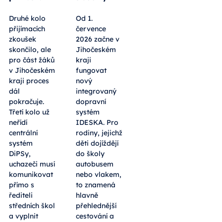
Druhé kolo
Od 1.
přijímacích
července
zkoušek
2026 začne v
skončilo, ale
Jihočeském
pro část žáků
kraji
v Jihočeském
fungovat
kraji proces
nový
dál
integrovaný
pokračuje.
dopravní
Třetí kolo už
systém
neřídí
IDESKA. Pro
centrální
rodiny, jejichž
systém
děti dojíždějí
DiPSy,
do školy
uchazeči musí
autobusem
komunikovat
nebo vlakem,
přímo s
to znamená
řediteli
hlavně
středních škol
přehlednější
a vyplnit
cestování a