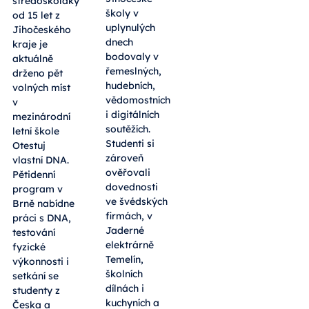
středoškoláky
školy v
od 15 let z
uplynulých
Jihočeského
dnech
kraje je
bodovaly v
aktuálně
řemeslných,
drženo pět
hudebních,
volných míst
vědomostních
v
i digitálních
mezinárodní
soutěžích.
letní škole
Studenti si
Otestuj
zároveň
vlastní DNA.
ověřovali
Pětidenní
dovednosti
program v
ve švédských
Brně nabídne
firmách, v
práci s DNA,
Jaderné
testování
elektrárně
fyzické
Temelín,
výkonnosti i
školních
setkání se
dílnách i
studenty z
kuchyních a
Česka a