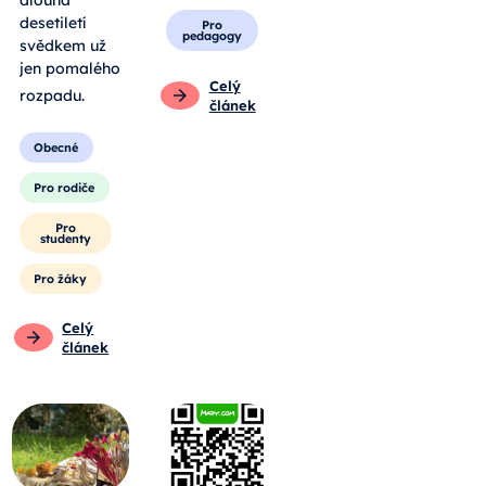
dlouhá
desetiletí
Pro
pedagogy
svědkem už
jen pomalého
Celý
rozpadu
.
článek
Obecné
Pro rodiče
Pro
studenty
Pro žáky
Celý
článek