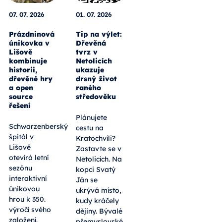
07. 07. 2026
01. 07. 2026
Prázdninová
Tip na výlet:
únikovka v
Dřevěná
Lišově
tvrz v
kombinuje
Netolicích
historii,
ukazuje
dřevěné hry
drsný život
a open
raného
source
středověku
řešení
Plánujete
Schwarzenberský
cestu na
špitál v
Kratochvíli?
Lišově
Zastavte se v
otevírá letní
Netolicích. Na
sezónu
kopci Svatý
interaktivní
Ján se
únikovou
ukrývá místo,
hrou k 350.
kudy kráčely
výročí svého
dějiny. Bývalé
založení.
přemyslovské