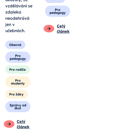
vzdělávání se
Pro
zdaleka
pedagogy
neodehrává
jen v
Celý
učebnách.
článek
Obecné
Pro
pedagogy
Pro rodiče
Pro
studenty
Pro žáky
Zprávy od
škol
Celý
článek