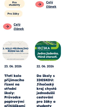
Celý
Pro
studenty
článek
Pro žáky
Celý
článek
23. 06. 2026
22. 06. 2026
Třetí kolo
Do školy s
přijímacího
IDESKOU:
řízení na
Jihočeský
střední
kraj chystá
školy:
jednodušší
Průvodce
cestování
papírovými
pro žáky a
přihláškami
studenty