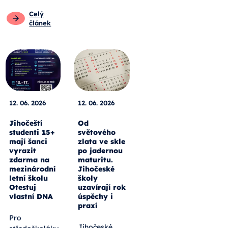
Celý
článek
12. 06. 2026
12. 06. 2026
Jihočeští
Od
studenti 15+
světového
mají šanci
zlata ve skle
vyrazit
po jadernou
zdarma na
maturitu.
mezinárodní
Jihočeské
letní školu
školy
Otestuj
uzavírají rok
vlastní DNA
úspěchy i
praxí
Pro
Jihočeské