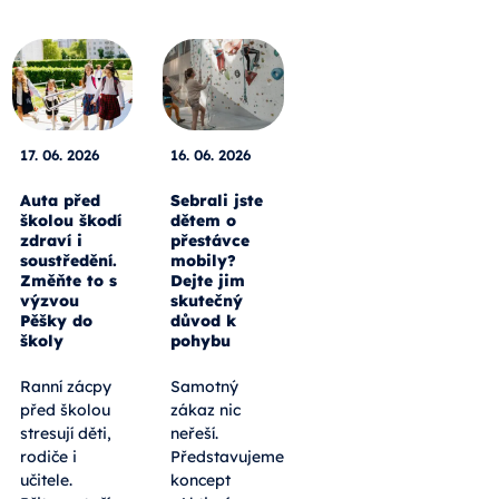
17. 06. 2026
16. 06. 2026
Auta před
Sebrali jste
školou škodí
dětem o
zdraví i
přestávce
soustředění.
mobily?
Změňte to s
Dejte jim
výzvou
skutečný
Pěšky do
důvod k
školy
pohybu
Ranní zácpy
Samotný
před školou
zákaz nic
stresují děti,
neřeší.
rodiče i
Představujeme
učitele.
koncept