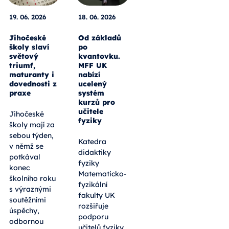
19. 06. 2026
18. 06. 2026
Jihočeské
Od základů
školy slaví
po
světový
kvantovku.
triumf,
MFF UK
maturanty i
nabízí
dovednosti z
ucelený
praxe
systém
kurzů pro
učitele
Jihočeské
fyziky
školy mají za
sebou týden,
Katedra
v němž se
didaktiky
potkával
fyziky
konec
Matematicko-
školního roku
fyzikální
s výraznými
fakulty UK
soutěžními
rozšiřuje
úspěchy,
podporu
odbornou
učitelů fyziky.