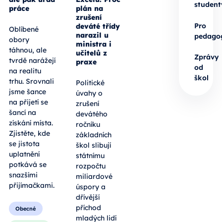
student
práce
plán na
zrušení
Pro
deváté třídy
Oblíbené
narazil u
pedago
obory
ministra i
táhnou, ale
učitelů z
Zprávy
tvrdě narážejí
praxe
od
na realitu
škol
trhu. Srovnali
Politické
jsme šance
úvahy o
na přijetí se
zrušení
šancí na
devátého
získání místa.
ročníku
Zjistěte, kde
základních
se jistota
škol slibují
uplatnění
státnímu
potkává se
rozpočtu
snazšími
miliardové
přijímačkami.
úspory a
dřívější
příchod
Obecné
mladých lidí