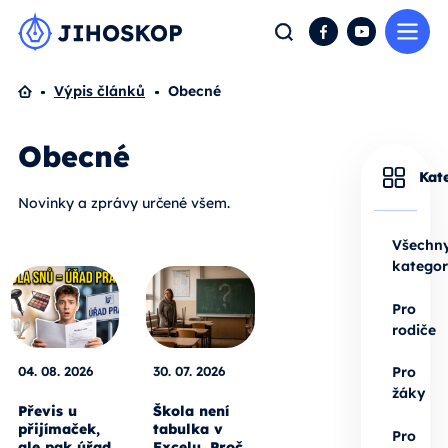
Me
Hledat
Facebook
YouTube
Domů
Výpis článků
Obecné
Obecné
Kat
Novinky a zprávy určené všem.
Všechn
kategor
Pro
rodiče
04. 08. 2026
30. 07. 2026
Pro
žáky
Převis u
Škola není
přijímaček,
tabulka v
Pro
ale pak úřad
Excelu. Proč