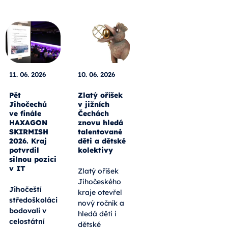
11. 06. 2026
10. 06. 2026
Pět
Zlatý oříšek
Jihočechů
v jižních
ve finále
Čechách
HAXAGON
znovu hledá
SKIRMISH
talentované
2026. Kraj
děti a dětské
potvrdil
kolektivy
silnou pozici
v IT
Zlatý oříšek
Jihočeského
Jihočeští
kraje otevřel
středoškoláci
nový ročník a
bodovali v
hledá děti i
celostátní
dětské