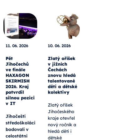
11. 06. 2026
10. 06. 2026
Pět
Zlatý oříšek
Jihočechů
v jižních
ve finále
Čechách
HAXAGON
znovu hledá
SKIRMISH
talentované
2026. Kraj
děti a dětské
potvrdil
kolektivy
silnou pozici
v IT
Zlatý oříšek
Jihočeského
Jihočeští
kraje otevřel
středoškoláci
nový ročník a
bodovali v
hledá děti i
celostátní
dětské