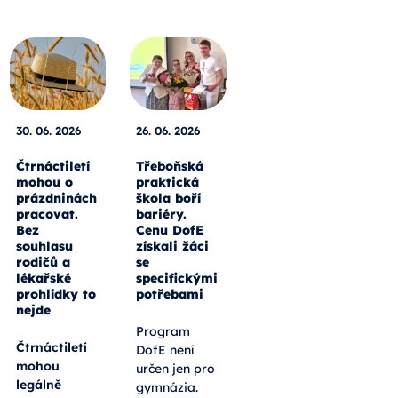
30. 06. 2026
26. 06. 2026
Čtrnáctiletí
Třeboňská
mohou o
praktická
prázdninách
škola boří
pracovat.
bariéry.
Bez
Cenu DofE
souhlasu
získali žáci
rodičů a
se
lékařské
specifickými
prohlídky to
potřebami
nejde
Program
Čtrnáctiletí
DofE není
mohou
určen jen pro
legálně
gymnázia.