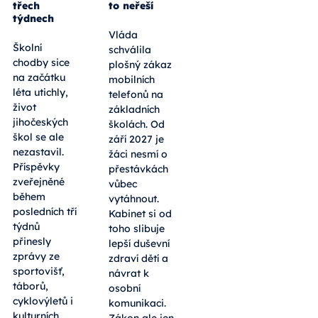
třech
to neřeší
týdnech
Vláda
Školní
schválila
chodby sice
plošný zákaz
na začátku
mobilních
léta utichly,
telefonů na
život
základních
jihočeských
školách. Od
škol se ale
září 2027 je
nezastavil.
žáci nesmí o
Příspěvky
přestávkách
zveřejněné
vůbec
během
vytáhnout.
posledních tří
Kabinet si od
týdnů
toho slibuje
přinesly
lepší duševní
zprávy ze
zdraví dětí a
sportovišť,
návrat k
táborů,
osobní
cyklovýletů i
komunikaci.
kulturních