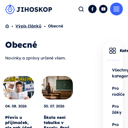
Me
Hledat
Facebook
YouTube
Domů
Výpis článků
Obecné
Obecné
Kat
Novinky a zprávy určené všem.
Všechn
kategor
Pro
rodiče
04. 08. 2026
30. 07. 2026
Pro
žáky
Převis u
Škola není
přijímaček,
tabulka v
Pro
ale pak úřad
Excelu. Proč