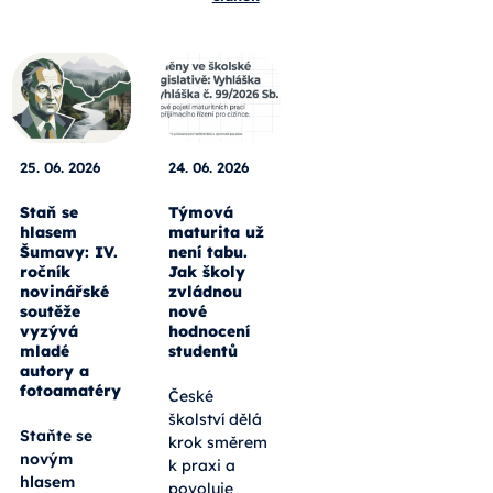
25. 06. 2026
24. 06. 2026
Staň se
Týmová
hlasem
maturita už
Šumavy: IV.
není tabu.
ročník
Jak školy
novinářské
zvládnou
soutěže
nové
vyzývá
hodnocení
mladé
studentů
autory a
fotoamatéry
České
školství dělá
Staňte se
krok směrem
novým
k praxi a
hlasem
povoluje