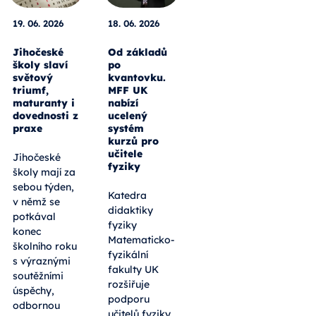
19. 06. 2026
18. 06. 2026
Jihočeské
Od základů
školy slaví
po
světový
kvantovku.
triumf,
MFF UK
maturanty i
nabízí
dovednosti z
ucelený
praxe
systém
kurzů pro
učitele
Jihočeské
fyziky
školy mají za
sebou týden,
Katedra
v němž se
didaktiky
potkával
fyziky
konec
Matematicko-
školního roku
fyzikální
s výraznými
fakulty UK
soutěžními
rozšiřuje
úspěchy,
podporu
odbornou
učitelů fyziky.