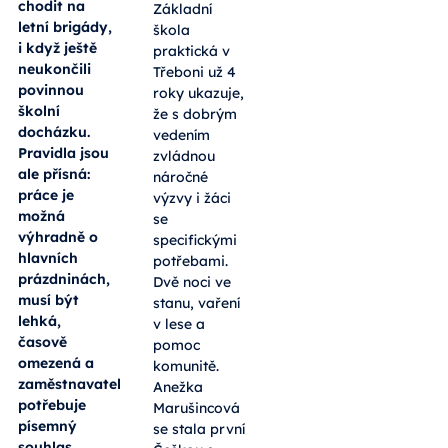
chodit na
Základní
letní brigády,
škola
i když ještě
praktická v
neukončili
Třeboni už 4
povinnou
roky ukazuje,
školní
že s dobrým
docházku.
vedením
Pravidla jsou
zvládnou
ale přísná:
náročné
práce je
výzvy i žáci
možná
se
výhradně o
specifickými
hlavních
potřebami.
prázdninách,
Dvě noci ve
musí být
stanu, vaření
lehká,
v lese a
časově
pomoc
omezená a
komunitě.
zaměstnavatel
Anežka
potřebuje
Marušincová
písemný
se stala první
souhlas