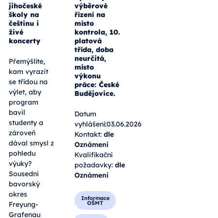
jihočeské
výběrové
školy na
řízení na
češtinu i
místo
živé
kontrola, 10.
koncerty
platová
třída, doba
neurčitá,
Přemýšlíte,
místo
kam vyrazit
výkonu
se třídou na
práce: České
výlet, aby
Budějovice.
program
bavil
Datum
studenty a
vyhlášení:03.06.2026
zároveň
Kontakt:
dle
dával smysl z
Oznámení
pohledu
Kvalifikační
výuky?
požadavky:
dle
Sousední
Oznámení
bavorský
okres
Informace
OŠMT
Freyung-
Grafenau