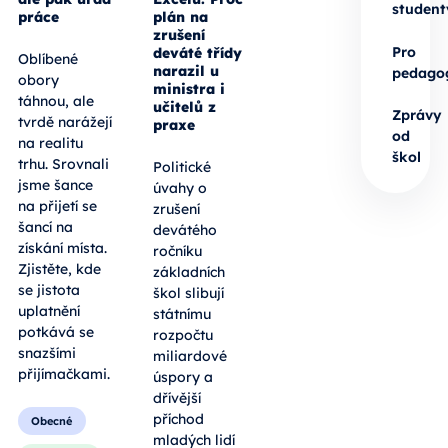
student
práce
plán na
zrušení
Pro
deváté třídy
Oblíbené
narazil u
pedago
obory
ministra i
táhnou, ale
učitelů z
Zprávy
tvrdě narážejí
praxe
od
na realitu
škol
trhu. Srovnali
Politické
jsme šance
úvahy o
na přijetí se
zrušení
šancí na
devátého
získání místa.
ročníku
Zjistěte, kde
základních
se jistota
škol slibují
uplatnění
státnímu
potkává se
rozpočtu
snazšími
miliardové
přijímačkami.
úspory a
dřívější
příchod
Obecné
mladých lidí