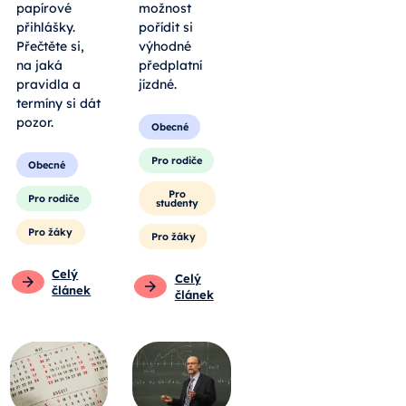
papírové
možnost
přihlášky.
pořídit si
Přečtěte si,
výhodné
na jaká
předplatní
pravidla a
jízdné.
termíny si dát
pozor.
Obecné
Pro rodiče
Obecné
Pro
Pro rodiče
studenty
Pro žáky
Pro žáky
Celý
Celý
článek
článek