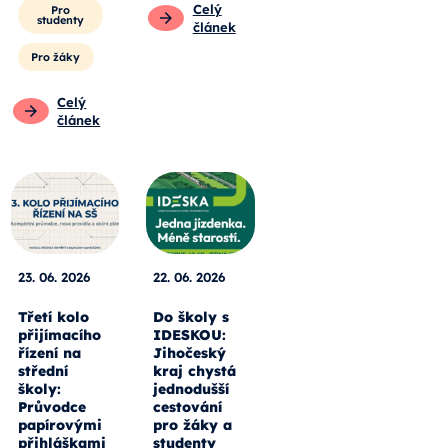
Celý
Pro
studenty
článek
Pro žáky
Celý
článek
23. 06. 2026
22. 06. 2026
Třetí kolo
Do školy s
přijímacího
IDESKOU:
řízení na
Jihočeský
střední
kraj chystá
školy:
jednodušší
Průvodce
cestování
papírovými
pro žáky a
přihláškami
studenty