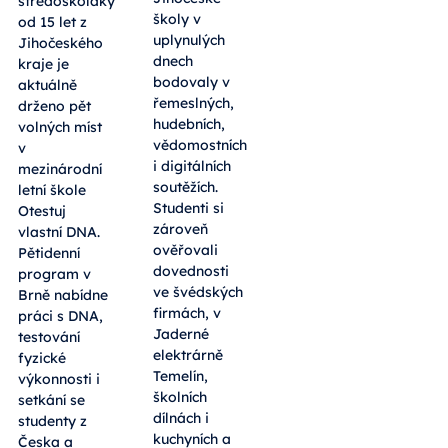
středoškoláky
školy v
od 15 let z
uplynulých
Jihočeského
dnech
kraje je
bodovaly v
aktuálně
řemeslných,
drženo pět
hudebních,
volných míst
vědomostních
v
i digitálních
mezinárodní
soutěžích.
letní škole
Studenti si
Otestuj
zároveň
vlastní DNA.
ověřovali
Pětidenní
dovednosti
program v
ve švédských
Brně nabídne
firmách, v
práci s DNA,
Jaderné
testování
elektrárně
fyzické
Temelín,
výkonnosti i
školních
setkání se
dílnách i
studenty z
kuchyních a
Česka a