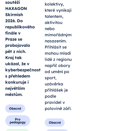
soutěži
kolektivy,
HAXAGON
které vynikají
Skirmish
talentem,
2026. Do
aktivitou
republikového
nebo
finále v
mimořádným
Praze se
nasazením.
probojovalo
Přihlásit se
pět z nich.
mohou mladí
Kraj tak
lidé z regionu
ukázal, že v
napříč obory
kyberbezpečnosti
od umění po
s přehledem
sport,
konkuruje i
uzávěrka
největším
přihlášek je
městům.
podle
pravidel v
polovině září.
Obecné
Pro
pedagogy
Obecné