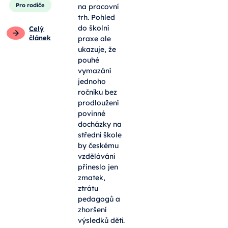
Pro rodiče
na pracovní
trh. Pohled
do školní
Celý
článek
praxe ale
ukazuje, že
pouhé
vymazání
jednoho
ročníku bez
prodloužení
povinné
docházky na
střední škole
by českému
vzdělávání
přineslo jen
zmatek,
ztrátu
pedagogů a
zhoršení
výsledků dětí.