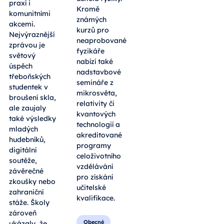
praxí i
Kromě
komunitními
známých
akcemi.
kurzů pro
Nejvýraznější
neaprobované
zprávou je
fyzikáře
světový
nabízí také
úspěch
nadstavbové
třeboňských
semináře z
studentek v
mikrosvěta,
broušení skla,
relativity či
ale zaujaly
kvantových
také výsledky
technologií a
mladých
akreditované
hudebníků,
programy
digitální
celoživotního
soutěže,
vzdělávání
závěrečné
pro získání
zkoušky nebo
učitelské
zahraniční
kvalifikace.
stáže. Školy
zároveň
Obecné
ukázaly, že