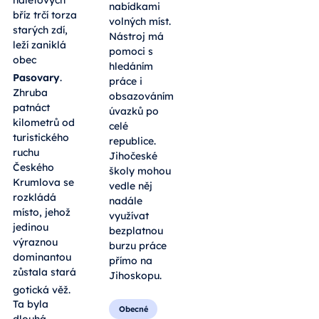
nabídkami
bříz trčí torza
volných míst.
starých zdí,
Nástroj má
leží zaniklá
pomoci s
obec
hledáním
Pasovary
.
práce i
Zhruba
obsazováním
patnáct
úvazků po
kilometrů od
celé
turistického
republice.
ruchu
Jihočeské
Českého
školy mohou
Krumlova se
vedle něj
rozkládá
nadále
místo, jehož
využívat
jedinou
bezplatnou
výraznou
burzu práce
dominantou
přímo na
zůstala stará
Jihoskopu.
gotická věž
.
Ta byla
Obecné