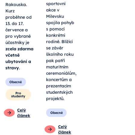
sportovní
Rakouska.
akce v
Kurz
Milevsku
proběhne od
spojila pohyb
13. do 17.
s pomocí
července a
konkrétní
pro vybrané
rodině. Blížící
účastníky je
se závěr
zcela zdarma
školního roku
včetně
pak patří
ubytování a
maturitním
stravy
.
ceremoniálům,
koncertům a
Obecné
prezentacím
studentských
Pro
studenty
projektů.
Celý
Obecné
článek
Celý
článek