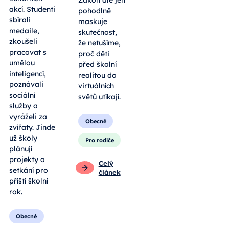
Zákon ale jen
akcí. Studenti
pohodlně
sbírali
maskuje
medaile,
skutečnost,
zkoušeli
že netušíme,
pracovat s
proč děti
umělou
před školní
inteligencí,
realitou do
poznávali
virtuálních
sociální
světů utíkají.
služby a
vyráželi za
Obecné
zvířaty. Jinde
už školy
Pro rodiče
plánují
projekty a
Celý
setkání pro
článek
příští školní
rok.
Obecné