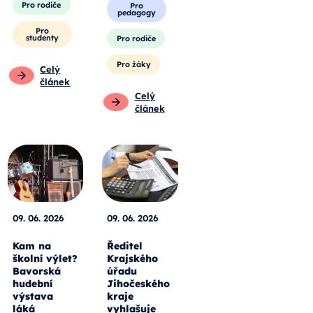
Pro rodiče
Pro
pedagogy
Pro
studenty
Pro rodiče
Pro žáky
Celý
článek
Celý
článek
09. 06. 2026
09. 06. 2026
Kam na
Ředitel
školní výlet?
Krajského
Bavorská
úřadu
hudební
Jihočeského
výstava
kraje
láká
vyhlašuje