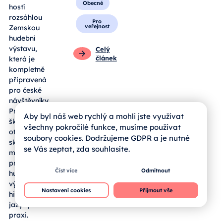
Obecné
hostí
rozsáhlou
Pro
veřejnost
Zemskou
hudební
výstavu,
Celý
článek
která je
kompletně
připravená
pro české
návštěvníky.
Pro jihočeské
Aby byl náš web rychlý a mohli jste využívat
školy se zde
všechny pokročilé funkce, musíme používat
otevírá
soubory cookies. Dodržujeme GDPR a je nutné
skvělá
se Vás zeptat, zda souhlasíte.
možnost, jak
propojit
Číst více
Odmítnout
hudební
výchovu,
Nastavení cookies
Přijmout vše
historii a cizí
jazyky v
praxi.