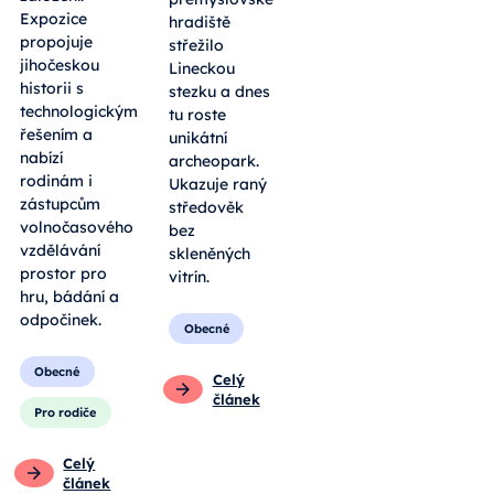
Expozice
hradiště
propojuje
střežilo
jihočeskou
Lineckou
historii s
stezku a dnes
technologickým
tu roste
řešením a
unikátní
nabízí
archeopark.
rodinám i
Ukazuje raný
zástupcům
středověk
volnočasového
bez
vzdělávání
skleněných
prostor pro
vitrín.
hru, bádání a
odpočinek.
Obecné
Obecné
Celý
článek
Pro rodiče
Celý
článek