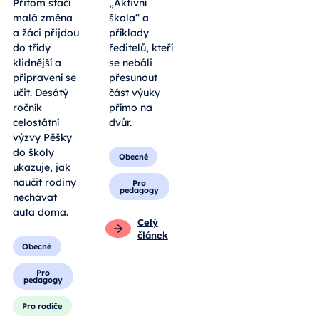
Přitom stačí
„Aktivní
malá změna
škola“ a
a žáci přijdou
příklady
do třídy
ředitelů, kteří
klidnější a
se nebáli
připravení se
přesunout
učit. Desátý
část výuky
ročník
přímo na
celostátní
dvůr.
výzvy Pěšky
do školy
Obecné
ukazuje, jak
naučit rodiny
Pro
pedagogy
nechávat
auta doma.
Celý
článek
Obecné
Pro
pedagogy
Pro rodiče