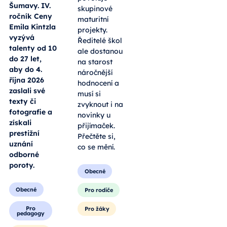
Šumavy. IV.
skupinové
ročník Ceny
maturitní
Emila Kintzla
projekty.
vyzývá
Ředitelé škol
talenty od 10
ale dostanou
do 27 let,
na starost
aby do 4.
náročnější
října 2026
hodnocení a
zaslali své
musí si
texty či
zvyknout i na
fotografie a
novinky u
získali
přijímaček.
prestižní
Přečtěte si,
uznání
co se mění.
odborné
poroty.
Obecné
Obecné
Pro rodiče
Pro
Pro žáky
pedagogy