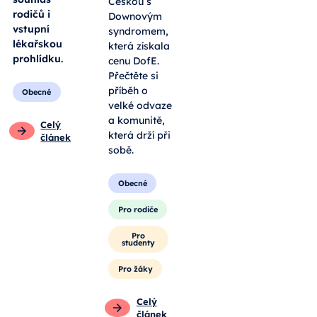
Češkou s
rodičů i
Downovým
vstupní
syndromem,
lékařskou
která získala
prohlídku.
cenu DofE.
Přečtěte si
příběh o
Obecné
velké odvaze
a komunitě,
Celý
která drží při
článek
sobě.
Obecné
Pro rodiče
Pro
studenty
Pro žáky
Celý
článek