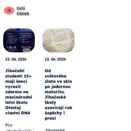
Celý
článek
12. 06. 2026
12. 06. 2026
Jihočeští
Od
studenti 15+
světového
mají šanci
zlata ve skle
vyrazit
po jadernou
zdarma na
maturitu.
mezinárodní
Jihočeské
letní školu
školy
Otestuj
uzavírají rok
vlastní DNA
úspěchy i
praxí
Pro
Jihočeské