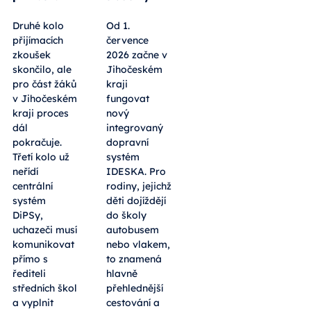
Druhé kolo
Od 1.
přijímacích
července
zkoušek
2026 začne v
skončilo, ale
Jihočeském
pro část žáků
kraji
v Jihočeském
fungovat
kraji proces
nový
dál
integrovaný
pokračuje.
dopravní
Třetí kolo už
systém
neřídí
IDESKA. Pro
centrální
rodiny, jejichž
systém
děti dojíždějí
DiPSy,
do školy
uchazeči musí
autobusem
komunikovat
nebo vlakem,
přímo s
to znamená
řediteli
hlavně
středních škol
přehlednější
a vyplnit
cestování a