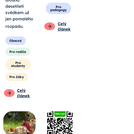
dlouhá
desetiletí
Pro
pedagogy
svědkem už
jen pomalého
Celý
rozpadu
.
článek
Obecné
Pro rodiče
Pro
studenty
Pro žáky
Celý
článek