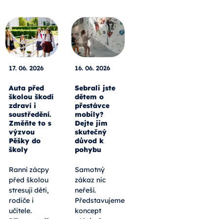
17. 06. 2026
16. 06. 2026
Auta před
Sebrali jste
školou škodí
dětem o
zdraví i
přestávce
soustředění.
mobily?
Změňte to s
Dejte jim
výzvou
skutečný
Pěšky do
důvod k
školy
pohybu
Ranní zácpy
Samotný
před školou
zákaz nic
stresují děti,
neřeší.
rodiče i
Představujeme
učitele.
koncept