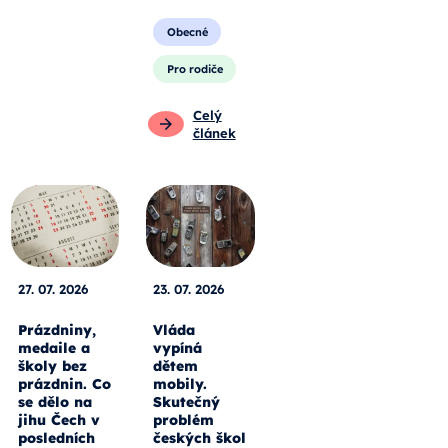
Obecné
Pro rodiče
Celý
článek
27. 07. 2026
23. 07. 2026
Prázdniny,
Vláda
medaile a
vypíná
školy bez
dětem
prázdnin. Co
mobily.
se dělo na
Skutečný
jihu Čech v
problém
posledních
českých škol