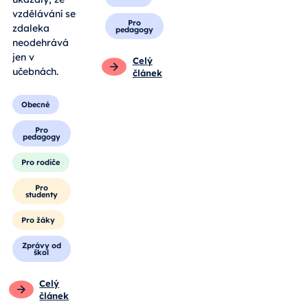
vzdělávání se
Pro
zdaleka
pedagogy
neodehrává
jen v
Celý
učebnách.
článek
Obecné
Pro
pedagogy
Pro rodiče
Pro
studenty
Pro žáky
Zprávy od
škol
Celý
článek