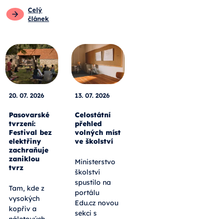
Celý
článek
20. 07. 2026
13. 07. 2026
Pasovarské
Celostátní
tvrzení:
přehled
Festival bez
volných míst
elektřiny
ve školství
zachraňuje
zaniklou
Ministerstvo
tvrz
školství
spustilo na
Tam, kde z
portálu
vysokých
Edu.cz novou
kopřiv a
sekci s
náletových