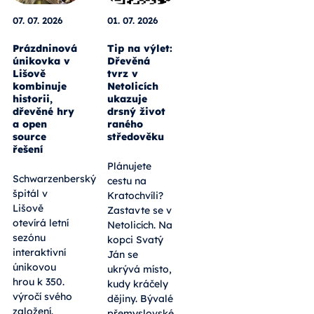
07. 07. 2026
01. 07. 2026
Prázdninová
Tip na výlet:
únikovka v
Dřevěná
Lišově
tvrz v
kombinuje
Netolicích
historii,
ukazuje
dřevěné hry
drsný život
a open
raného
source
středověku
řešení
Plánujete
Schwarzenberský
cestu na
špitál v
Kratochvíli?
Lišově
Zastavte se v
otevírá letní
Netolicích. Na
sezónu
kopci Svatý
interaktivní
Ján se
únikovou
ukrývá místo,
hrou k 350.
kudy kráčely
výročí svého
dějiny. Bývalé
založení.
přemyslovské