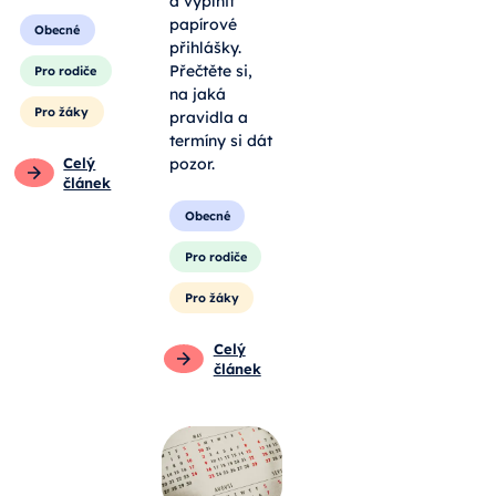
a vyplnit
papírové
Obecné
přihlášky.
Přečtěte si,
Pro rodiče
na jaká
Pro žáky
pravidla a
termíny si dát
Celý
pozor.
článek
Obecné
Pro rodiče
Pro žáky
Celý
článek