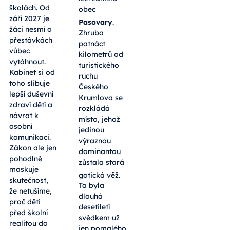
školách. Od
obec
září 2027 je
Pasovary
.
žáci nesmí o
Zhruba
přestávkách
patnáct
vůbec
kilometrů od
vytáhnout.
turistického
Kabinet si od
ruchu
toho slibuje
Českého
lepší duševní
Krumlova se
zdraví dětí a
rozkládá
návrat k
místo, jehož
osobní
jedinou
komunikaci.
výraznou
Zákon ale jen
dominantou
pohodlně
zůstala stará
maskuje
gotická věž
.
skutečnost,
Ta byla
že netušíme,
dlouhá
proč děti
desetiletí
před školní
svědkem už
realitou do
jen pomalého