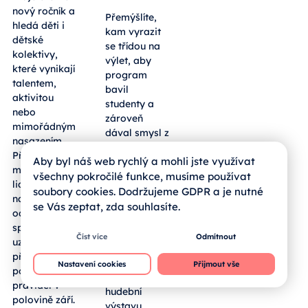
nový ročník a
Přemýšlíte,
hledá děti i
kam vyrazit
dětské
se třídou na
kolektivy,
výlet, aby
které vynikají
program
talentem,
bavil
aktivitou
studenty a
nebo
zároveň
mimořádným
dával smysl z
nasazením.
pohledu
Přihlásit se
Aby byl náš web rychlý a mohli jste využívat
výuky?
mohou mladí
Sousední
všechny pokročilé funkce, musíme používat
lidé z regionu
bavorský
soubory cookies. Dodržujeme GDPR a je nutné
napříč obory
okres
se Vás zeptat, zda souhlasíte.
od umění po
Freyung-
sport,
Grafenau
Číst více
Odmítnout
uzávěrka
hostí
přihlášek je
rozsáhlou
Nastavení cookies
Přijmout vše
podle
Zemskou
pravidel v
hudební
polovině září.
výstavu,