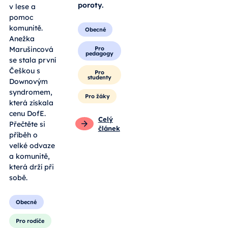
poroty.
v lese a
pomoc
komunitě.
Obecné
Anežka
Pro
Marušincová
pedagogy
se stala první
Češkou s
Pro
studenty
Downovým
syndromem,
Pro žáky
která získala
cenu DofE.
Celý
Přečtěte si
článek
příběh o
velké odvaze
a komunitě,
která drží při
sobě.
Obecné
Pro rodiče