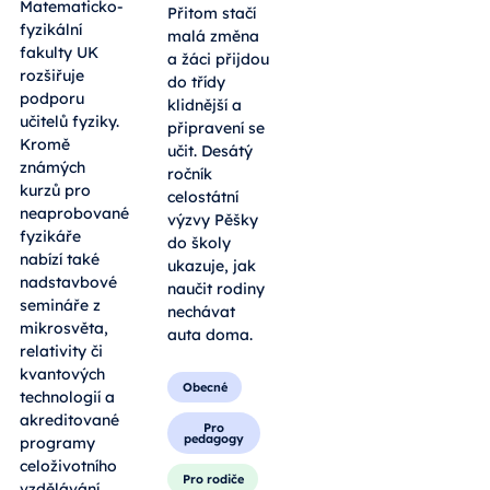
Matematicko-
Přitom stačí
fyzikální
malá změna
fakulty UK
a žáci přijdou
rozšiřuje
do třídy
podporu
klidnější a
učitelů fyziky.
připravení se
Kromě
učit. Desátý
známých
ročník
kurzů pro
celostátní
neaprobované
výzvy Pěšky
fyzikáře
do školy
nabízí také
ukazuje, jak
nadstavbové
naučit rodiny
semináře z
nechávat
mikrosvěta,
auta doma.
relativity či
kvantových
Obecné
technologií a
akreditované
Pro
pedagogy
programy
celoživotního
Pro rodiče
vzdělávání