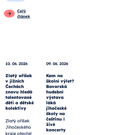
Celý
článek
10. 06. 2026
09. 06. 2026
Zlatý oříšek
Kam na
v jižních
školní výlet?
Čechách
Bavorská
znovu hledá
hudební
talentované
výstava
děti a dětské
láká
kolektivy
jihočeské
školy na
češtinu i
Zlatý oříšek
živé
Jihočeského
koncerty
kraje otevřel