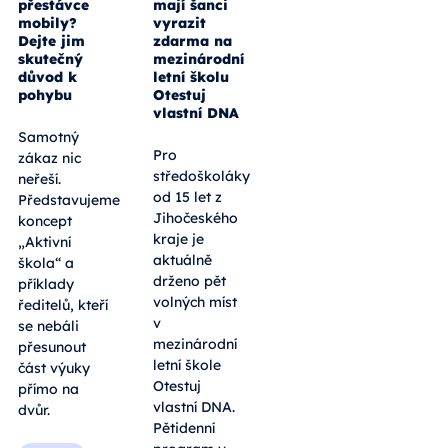
přestávce
mají šanci
mobily?
vyrazit
Dejte jim
zdarma na
skutečný
mezinárodní
důvod k
letní školu
pohybu
Otestuj
vlastní DNA
Samotný
Pro
zákaz nic
středoškoláky
neřeší.
od 15 let z
Představujeme
Jihočeského
koncept
kraje je
„Aktivní
aktuálně
škola“ a
drženo pět
příklady
volných míst
ředitelů, kteří
v
se nebáli
mezinárodní
přesunout
letní škole
část výuky
Otestuj
přímo na
vlastní DNA.
dvůr.
Pětidenní