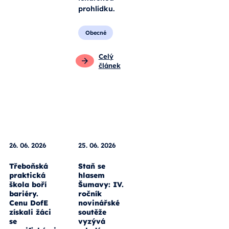
prohlídku.
Obecné
Celý
článek
26. 06. 2026
25. 06. 2026
Třeboňská
Staň se
praktická
hlasem
škola boří
Šumavy: IV.
bariéry.
ročník
Cenu DofE
novinářské
získali žáci
soutěže
se
vyzývá