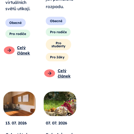
virtuálních
rozpadu
.
světů utíkají.
Obecné
Obecné
Pro rodiče
Pro rodiče
Pro
studenty
Celý
článek
Pro žáky
Celý
článek
13. 07. 2026
07. 07. 2026