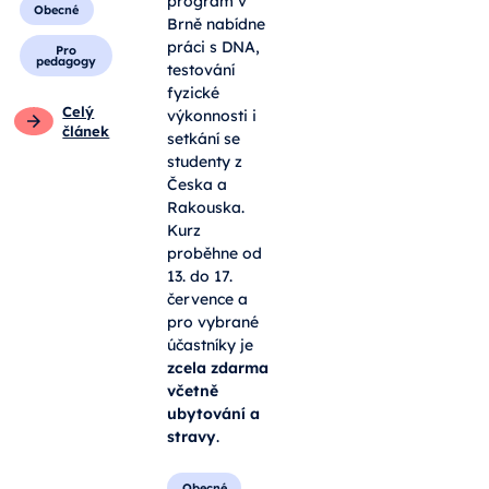
program v
Obecné
Brně nabídne
práci s DNA,
Pro
pedagogy
testování
fyzické
Celý
výkonnosti i
článek
setkání se
studenty z
Česka a
Rakouska.
Kurz
proběhne od
13. do 17.
července a
pro vybrané
účastníky je
zcela zdarma
včetně
ubytování a
stravy
.
Obecné