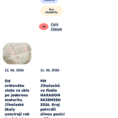
Pro
studenty
Celý
článek
12. 06. 2026
11. 06. 2026
Od
Pět
světového
Jihočechů
zlata ve skle
ve finále
po jadernou
HAXAGON
maturitu.
SKIRMISH
Jihočeské
2026. Kraj
školy
potvrdil
uzavírají rok
silnou pozici