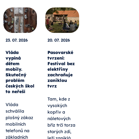
23. 07. 2026
20. 07. 2026
Vláda
Pasovarské
vypíná
tvrzení:
dětem
Festival bez
mobily.
elektřiny
Skutečný
zachraňuje
problém
zaniklou
českých škol
tvrz
to neřeší
Tam, kde z
Vláda
vysokých
schválila
kopřiv a
plošný zákaz
náletových
mobilních
bříz trčí torza
telefonů na
starých zdí,
základních
leží zaniklá