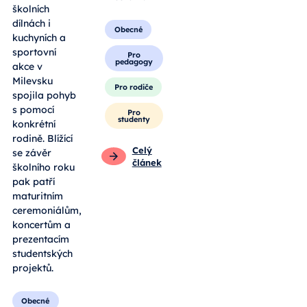
školních
dílnách i
Obecné
kuchyních a
sportovní
Pro
pedagogy
akce v
Milevsku
Pro rodiče
spojila pohyb
s pomocí
Pro
studenty
konkrétní
rodině. Blížící
Celý
se závěr
článek
školního roku
pak patří
maturitním
ceremoniálům,
koncertům a
prezentacím
studentských
projektů.
Obecné