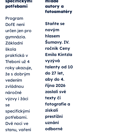
specifickými
mladé
potřebami
autory a
fotoamatéry
Program
Staňte se
DofE není
novým
určen jen pro
hlasem
gymnázia.
Šumavy. IV.
Základní
ročník Ceny
škola
Emila Kintzla
praktická v
vyzývá
Třeboni už 4
talenty od 10
roky ukazuje,
do 27 let,
že s dobrým
aby do 4.
vedením
října 2026
zvládnou
zaslali své
náročné
texty či
výzvy i žáci
fotografie a
se
získali
specifickými
prestižní
potřebami.
uznání
Dvě noci ve
odborné
stanu, vaření