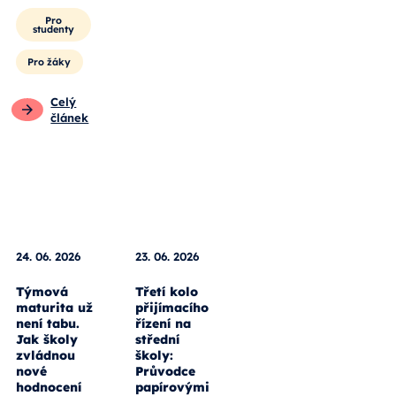
Pro
studenty
Pro žáky
Celý
článek
24. 06. 2026
23. 06. 2026
Týmová
Třetí kolo
maturita už
přijímacího
není tabu.
řízení na
Jak školy
střední
zvládnou
školy:
nové
Průvodce
hodnocení
papírovými