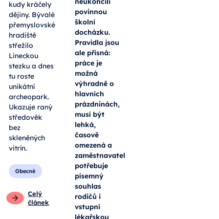
neukončili
kudy kráčely
povinnou
dějiny. Bývalé
školní
přemyslovské
docházku.
hradiště
Pravidla jsou
střežilo
ale přísná:
Lineckou
práce je
stezku a dnes
možná
tu roste
výhradně o
unikátní
hlavních
archeopark.
prázdninách,
Ukazuje raný
musí být
středověk
lehká,
bez
časově
skleněných
omezená a
vitrín.
zaměstnavatel
potřebuje
Obecné
písemný
souhlas
Celý
rodičů i
článek
vstupní
lékařskou