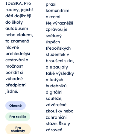
IDESKA. Pro
praxí i
rodiny, jejichž
komunitními
děti dojíždějí
akcemi.
do školy
Nejvýraznější
autobusem
zprávou je
nebo vlakem,
světový
to znamená
úspěch
hlavně
třeboňských
přehlednější
studentek v
cestování a
broušení skla,
možnost
ale zaujaly
pořídit si
také výsledky
výhodné
mladých
předplatní
hudebníků,
jízdné.
digitální
soutěže,
závěrečné
Obecné
zkoušky nebo
Pro rodiče
zahraniční
stáže. Školy
Pro
zároveň
studenty