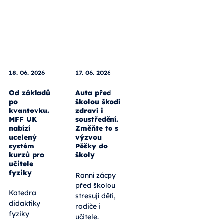
18. 06. 2026
17. 06. 2026
Od základů
Auta před
po
školou škodí
kvantovku.
zdraví i
MFF UK
soustředění.
nabízí
Změňte to s
ucelený
výzvou
systém
Pěšky do
kurzů pro
školy
učitele
fyziky
Ranní zácpy
před školou
Katedra
stresují děti,
didaktiky
rodiče i
fyziky
učitele.