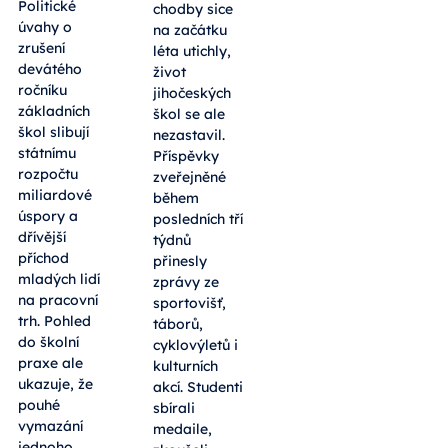
Politické
chodby sice
úvahy o
na začátku
zrušení
léta utichly,
devátého
život
ročníku
jihočeských
základních
škol se ale
škol slibují
nezastavil.
státnímu
Příspěvky
rozpočtu
zveřejněné
miliardové
během
úspory a
posledních tří
dřívější
týdnů
příchod
přinesly
mladých lidí
zprávy ze
na pracovní
sportovišť,
trh. Pohled
táborů,
do školní
cyklovýletů i
praxe ale
kulturních
ukazuje, že
akcí. Studenti
pouhé
sbírali
vymazání
medaile,
jednoho