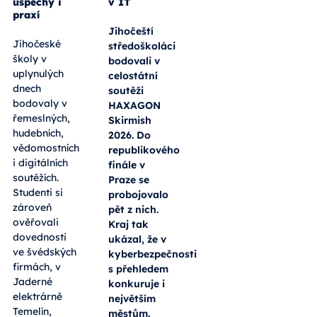
úspěchy i
v IT
praxí
Jihočeští
Jihočeské
středoškoláci
školy v
bodovali v
uplynulých
celostátní
dnech
soutěži
bodovaly v
HAXAGON
řemeslných,
Skirmish
hudebních,
2026. Do
vědomostních
republikového
i digitálních
finále v
soutěžích.
Praze se
Studenti si
probojovalo
zároveň
pět z nich.
ověřovali
Kraj tak
dovednosti
ukázal, že v
ve švédských
kyberbezpečnosti
firmách, v
s přehledem
Jaderné
konkuruje i
elektrárně
největším
Temelín,
městům.