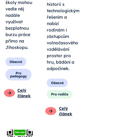
školy mohou
historii s
vedle něj
technologickým
nadále
řešením a
využívat
nabízí
bezplatnou
rodinám i
burzu práce
zástupcům
přímo na
volnočasového
Jihoskopu.
vzdělávání
prostor pro
hru, bádání a
Obecné
odpočinek.
Pro
pedagogy
Obecné
Celý
Pro rodiče
článek
Celý
článek