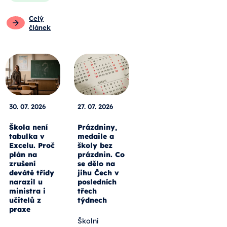
Celý
článek
30. 07. 2026
27. 07. 2026
Škola není
Prázdniny,
tabulka v
medaile a
Excelu. Proč
školy bez
plán na
prázdnin. Co
zrušení
se dělo na
deváté třídy
jihu Čech v
narazil u
posledních
ministra i
třech
učitelů z
týdnech
praxe
Školní