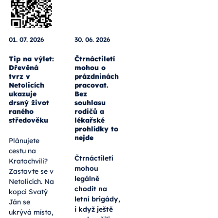
01. 07. 2026
30. 06. 2026
Tip na výlet:
Čtrnáctiletí
Dřevěná
mohou o
tvrz v
prázdninách
Netolicích
pracovat.
ukazuje
Bez
drsný život
souhlasu
raného
rodičů a
středověku
lékařské
prohlídky to
nejde
Plánujete
cestu na
Čtrnáctiletí
Kratochvíli?
mohou
Zastavte se v
legálně
Netolicích. Na
chodit na
kopci Svatý
letní brigády,
Ján se
i když ještě
ukrývá místo,