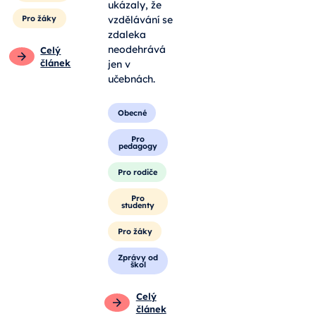
ukázaly, že
Pro žáky
vzdělávání se
zdaleka
neodehrává
Celý
článek
jen v
učebnách.
Obecné
Pro
pedagogy
Pro rodiče
Pro
studenty
Pro žáky
Zprávy od
škol
Celý
článek