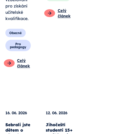
pro získání
Celý
učitelské
článek
kvalifikace.
Obecné
Pro
pedagogy
Celý
článek
16. 06. 2026
12. 06. 2026
Sebrali jste
Jihočeští
dětem o
studenti 15+