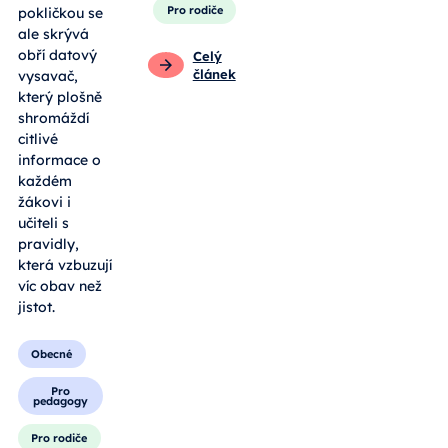
Pro rodiče
pokličkou se
ale skrývá
obří datový
Celý
článek
vysavač,
který plošně
shromáždí
citlivé
informace o
každém
žákovi i
učiteli s
pravidly,
která vzbuzují
víc obav než
jistot.
Obecné
Pro
pedagogy
Pro rodiče