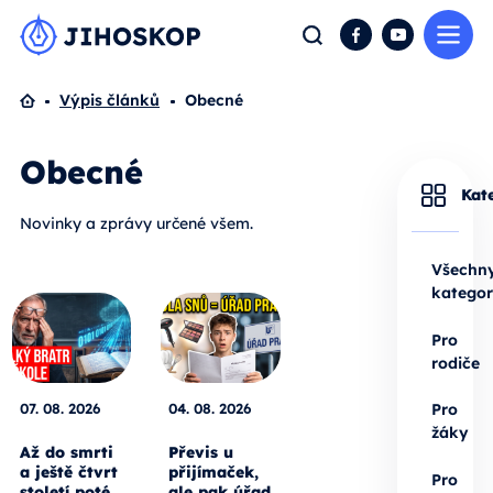
Me
Hledat
Facebook
YouTube
Domů
Výpis článků
Obecné
Obecné
Kat
Novinky a zprávy určené všem.
Všechn
kategor
Pro
rodiče
07. 08. 2026
04. 08. 2026
Pro
žáky
Až do smrti
Převis u
a ještě čtvrt
přijímaček,
Pro
století poté.
ale pak úřad