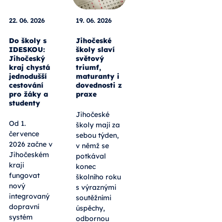
22. 06. 2026
19. 06. 2026
Do školy s
Jihočeské
IDESKOU:
školy slaví
Jihočeský
světový
kraj chystá
triumf,
jednodušší
maturanty i
cestování
dovednosti z
pro žáky a
praxe
studenty
Jihočeské
Od 1.
školy mají za
července
sebou týden,
2026 začne v
v němž se
Jihočeském
potkával
kraji
konec
fungovat
školního roku
nový
s výraznými
integrovaný
soutěžními
dopravní
úspěchy,
systém
odbornou