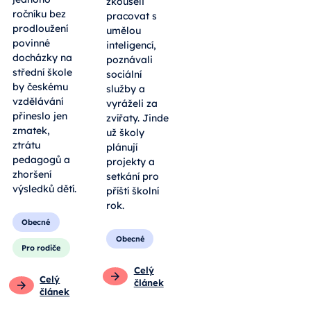
zkoušeli
ročníku bez
pracovat s
prodloužení
umělou
povinné
inteligencí,
docházky na
poznávali
střední škole
sociální
by českému
služby a
vzdělávání
vyráželi za
přineslo jen
zvířaty. Jinde
zmatek,
už školy
ztrátu
plánují
pedagogů a
projekty a
zhoršení
setkání pro
výsledků dětí.
příští školní
rok.
Obecné
Obecné
Pro rodiče
Celý
Celý
článek
článek