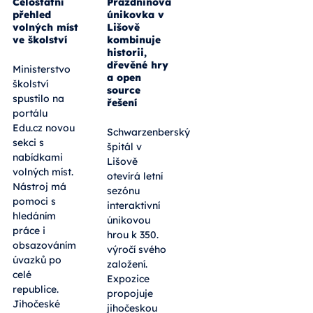
Celostátní
Prázdninová
přehled
únikovka v
volných míst
Lišově
ve školství
kombinuje
historii,
dřevěné hry
Ministerstvo
a open
školství
source
spustilo na
řešení
portálu
Edu.cz novou
Schwarzenberský
sekci s
špitál v
nabídkami
Lišově
volných míst.
otevírá letní
Nástroj má
sezónu
pomoci s
interaktivní
hledáním
únikovou
práce i
hrou k 350.
obsazováním
výročí svého
úvazků po
založení.
celé
Expozice
republice.
propojuje
Jihočeské
jihočeskou