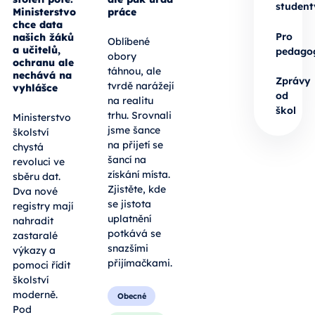
student
Ministerstvo
práce
chce data
Pro
našich žáků
Oblíbené
a učitelů,
pedago
obory
ochranu ale
táhnou, ale
nechává na
Zprávy
tvrdě narážejí
vyhlášce
od
na realitu
škol
trhu. Srovnali
Ministerstvo
jsme šance
školství
na přijetí se
chystá
šancí na
revoluci ve
získání místa.
sběru dat.
Zjistěte, kde
Dva nové
se jistota
registry mají
uplatnění
nahradit
potkává se
zastaralé
snazšími
výkazy a
přijímačkami.
pomoci řídit
školství
moderně.
Obecné
Pod