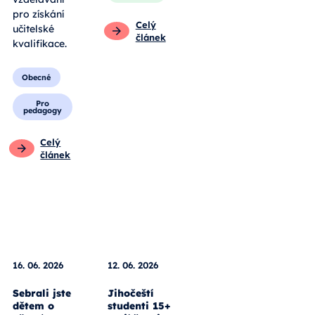
pro získání
Celý
učitelské
článek
kvalifikace.
Obecné
Pro
pedagogy
Celý
článek
16. 06. 2026
12. 06. 2026
Sebrali jste
Jihočeští
dětem o
studenti 15+