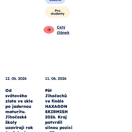
Pro
studenty
Celý
článek
12. 06. 2026
11. 06. 2026
Od
Pět
světového
Jihočechů
zlata ve skle
ve finále
po jadernou
HAXAGON
maturitu.
SKIRMISH
Jihočeské
2026. Kraj
školy
potvrdil
uzavírají rok
silnou pozici