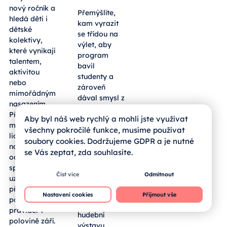
nový ročník a
Přemýšlíte,
hledá děti i
kam vyrazit
dětské
se třídou na
kolektivy,
výlet, aby
které vynikají
program
talentem,
bavil
aktivitou
studenty a
nebo
zároveň
mimořádným
dával smysl z
nasazením.
pohledu
Přihlásit se
Aby byl náš web rychlý a mohli jste využívat
výuky?
mohou mladí
Sousední
všechny pokročilé funkce, musíme používat
lidé z regionu
bavorský
soubory cookies. Dodržujeme GDPR a je nutné
napříč obory
okres
se Vás zeptat, zda souhlasíte.
od umění po
Freyung-
sport,
Grafenau
Číst více
Odmítnout
uzávěrka
hostí
přihlášek je
rozsáhlou
Nastavení cookies
Přijmout vše
podle
Zemskou
pravidel v
hudební
polovině září.
výstavu,