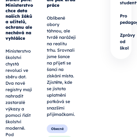
student
Ministerstvo
práce
chce data
Pro
našich žáků
Oblíbené
a učitelů,
pedago
obory
ochranu ale
táhnou, ale
nechává na
Zprávy
tvrdě narážejí
vyhlášce
od
na realitu
škol
trhu. Srovnali
Ministerstvo
jsme šance
školství
na přijetí se
chystá
šancí na
revoluci ve
získání místa.
sběru dat.
Zjistěte, kde
Dva nové
se jistota
registry mají
uplatnění
nahradit
potkává se
zastaralé
snazšími
výkazy a
přijímačkami.
pomoci řídit
školství
moderně.
Obecné
Pod