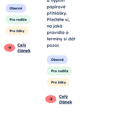
a vyplnit
papírové
Obecné
přihlášky.
Přečtěte si,
Pro rodiče
na jaká
Pro žáky
pravidla a
termíny si dát
Celý
pozor.
článek
Obecné
Pro rodiče
Pro žáky
Celý
článek