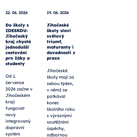
22. 06. 2026
19. 06. 2026
Do školy s
Jihočeské
IDESKOU:
školy slaví
Jihočeský
světový
kraj chystá
triumf,
jednodušší
maturanty i
cestování
dovednosti z
pro žáky a
praxe
studenty
Jihočeské
Od 1.
školy mají za
července
sebou týden,
2026 začne v
v němž se
Jihočeském
potkával
kraji
konec
fungovat
školního roku
nový
s výraznými
integrovaný
soutěžními
dopravní
úspěchy,
systém
odbornou