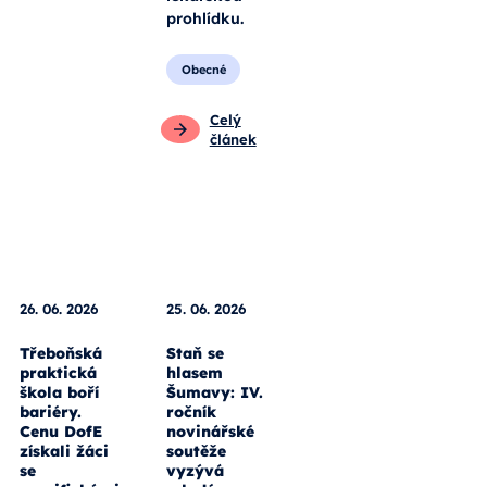
prohlídku.
Obecné
Celý
článek
26. 06. 2026
25. 06. 2026
Třeboňská
Staň se
praktická
hlasem
škola boří
Šumavy: IV.
bariéry.
ročník
Cenu DofE
novinářské
získali žáci
soutěže
se
vyzývá