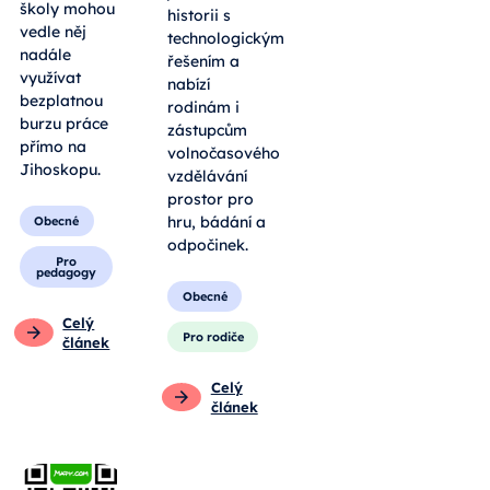
školy mohou
historii s
vedle něj
technologickým
nadále
řešením a
využívat
nabízí
bezplatnou
rodinám i
burzu práce
zástupcům
přímo na
volnočasového
Jihoskopu.
vzdělávání
prostor pro
hru, bádání a
Obecné
odpočinek.
Pro
pedagogy
Obecné
Celý
Pro rodiče
článek
Celý
článek