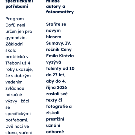
specifickými
mladé
potřebami
autory a
fotoamatéry
Program
Staňte se
DofE není
novým
určen jen pro
hlasem
gymnázia.
Šumavy. IV.
Základní
ročník Ceny
škola
Emila Kintzla
praktická v
vyzývá
Třeboni už 4
talenty od 10
roky ukazuje,
do 27 let,
že s dobrým
aby do 4.
vedením
října 2026
zvládnou
zaslali své
náročné
texty či
výzvy i žáci
fotografie a
se
získali
specifickými
prestižní
potřebami.
uznání
Dvě noci ve
odborné
stanu, vaření