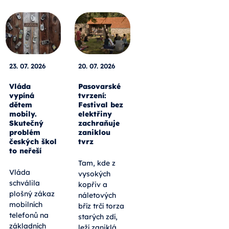
23. 07. 2026
20. 07. 2026
Vláda
Pasovarské
vypíná
tvrzení:
dětem
Festival bez
mobily.
elektřiny
Skutečný
zachraňuje
problém
zaniklou
českých škol
tvrz
to neřeší
Tam, kde z
Vláda
vysokých
schválila
kopřiv a
plošný zákaz
náletových
mobilních
bříz trčí torza
telefonů na
starých zdí,
základních
leží zaniklá