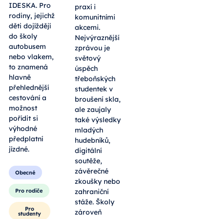
IDESKA. Pro
praxí i
rodiny, jejichž
komunitními
děti dojíždějí
akcemi.
do školy
Nejvýraznější
autobusem
zprávou je
nebo vlakem,
světový
to znamená
úspěch
hlavně
třeboňských
přehlednější
studentek v
cestování a
broušení skla,
možnost
ale zaujaly
pořídit si
také výsledky
výhodné
mladých
předplatní
hudebníků,
jízdné.
digitální
soutěže,
závěrečné
Obecné
zkoušky nebo
Pro rodiče
zahraniční
stáže. Školy
Pro
zároveň
studenty