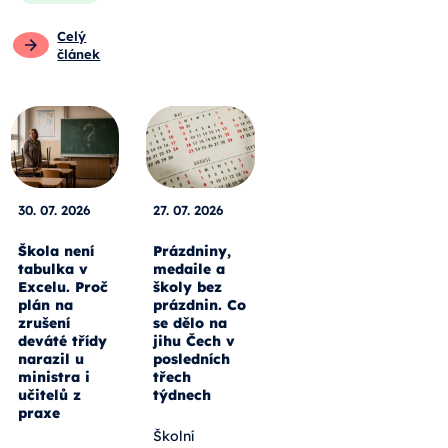
Celý
článek
30. 07. 2026
27. 07. 2026
Škola není
Prázdniny,
tabulka v
medaile a
Excelu. Proč
školy bez
plán na
prázdnin. Co
zrušení
se dělo na
deváté třídy
jihu Čech v
narazil u
posledních
ministra i
třech
učitelů z
týdnech
praxe
Školní