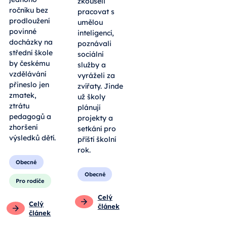
zkoušeli
ročníku bez
pracovat s
prodloužení
umělou
povinné
inteligencí,
docházky na
poznávali
střední škole
sociální
by českému
služby a
vzdělávání
vyráželi za
přineslo jen
zvířaty. Jinde
zmatek,
už školy
ztrátu
plánují
pedagogů a
projekty a
zhoršení
setkání pro
výsledků dětí.
příští školní
rok.
Obecné
Obecné
Pro rodiče
Celý
Celý
článek
článek