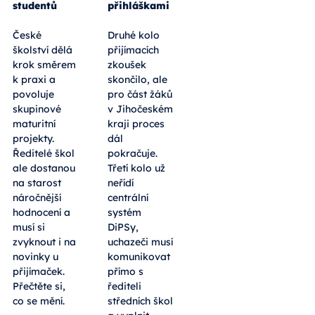
studentů
přihláškami
České
Druhé kolo
školství dělá
přijímacích
krok směrem
zkoušek
k praxi a
skončilo, ale
povoluje
pro část žáků
skupinové
v Jihočeském
maturitní
kraji proces
projekty.
dál
Ředitelé škol
pokračuje.
ale dostanou
Třetí kolo už
na starost
neřídí
náročnější
centrální
hodnocení a
systém
musí si
DiPSy,
zvyknout i na
uchazeči musí
novinky u
komunikovat
přijímaček.
přímo s
Přečtěte si,
řediteli
co se mění.
středních škol