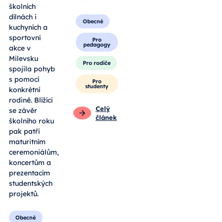
školních
dílnách i
Obecné
kuchyních a
sportovní
Pro
pedagogy
akce v
Milevsku
Pro rodiče
spojila pohyb
s pomocí
Pro
studenty
konkrétní
rodině. Blížící
Celý
se závěr
článek
školního roku
pak patří
maturitním
ceremoniálům,
koncertům a
prezentacím
studentských
projektů.
Obecné