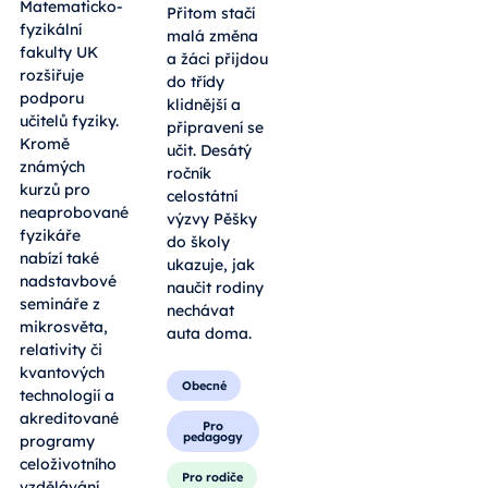
Matematicko-
Přitom stačí
fyzikální
malá změna
fakulty UK
a žáci přijdou
rozšiřuje
do třídy
podporu
klidnější a
učitelů fyziky.
připravení se
Kromě
učit. Desátý
známých
ročník
kurzů pro
celostátní
neaprobované
výzvy Pěšky
fyzikáře
do školy
nabízí také
ukazuje, jak
nadstavbové
naučit rodiny
semináře z
nechávat
mikrosvěta,
auta doma.
relativity či
kvantových
Obecné
technologií a
akreditované
Pro
pedagogy
programy
celoživotního
Pro rodiče
vzdělávání