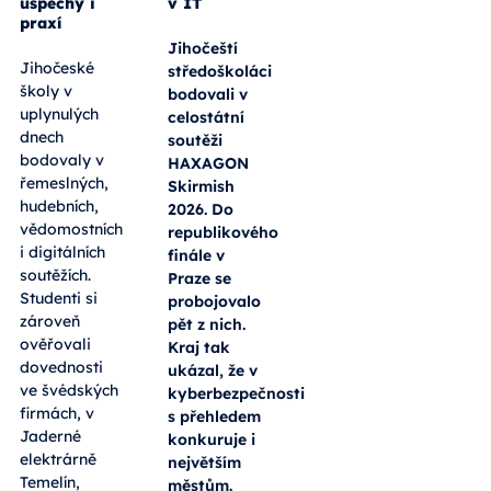
úspěchy i
v IT
praxí
Jihočeští
Jihočeské
středoškoláci
školy v
bodovali v
uplynulých
celostátní
dnech
soutěži
bodovaly v
HAXAGON
řemeslných,
Skirmish
hudebních,
2026. Do
vědomostních
republikového
i digitálních
finále v
soutěžích.
Praze se
Studenti si
probojovalo
zároveň
pět z nich.
ověřovali
Kraj tak
dovednosti
ukázal, že v
ve švédských
kyberbezpečnosti
firmách, v
s přehledem
Jaderné
konkuruje i
elektrárně
největším
Temelín,
městům.