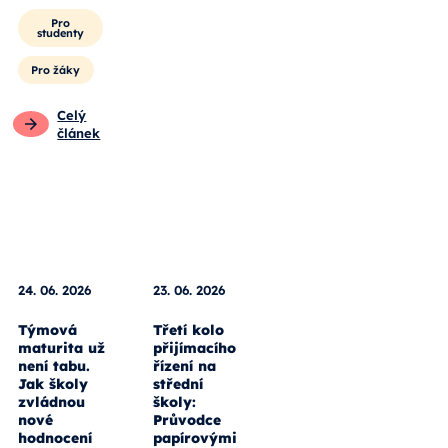
Pro
studenty
Pro žáky
Celý
článek
24. 06. 2026
23. 06. 2026
Týmová
Třetí kolo
maturita už
přijímacího
není tabu.
řízení na
Jak školy
střední
zvládnou
školy:
nové
Průvodce
hodnocení
papírovými