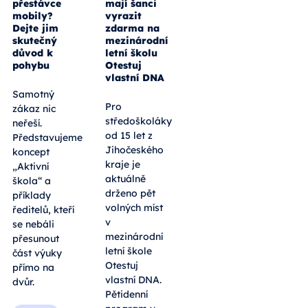
přestávce
mají šanci
mobily?
vyrazit
Dejte jim
zdarma na
skutečný
mezinárodní
důvod k
letní školu
pohybu
Otestuj
vlastní DNA
Samotný
Pro
zákaz nic
středoškoláky
neřeší.
od 15 let z
Představujeme
Jihočeského
koncept
kraje je
„Aktivní
aktuálně
škola“ a
drženo pět
příklady
volných míst
ředitelů, kteří
v
se nebáli
mezinárodní
přesunout
letní škole
část výuky
Otestuj
přímo na
vlastní DNA.
dvůr.
Pětidenní