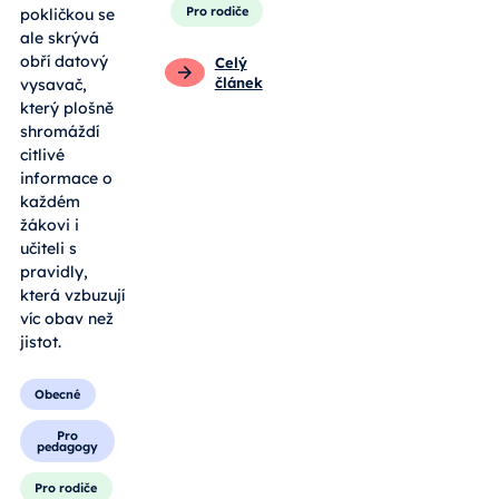
Pro rodiče
pokličkou se
ale skrývá
obří datový
Celý
článek
vysavač,
který plošně
shromáždí
citlivé
informace o
každém
žákovi i
učiteli s
pravidly,
která vzbuzují
víc obav než
jistot.
Obecné
Pro
pedagogy
Pro rodiče