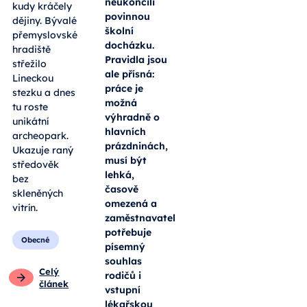
neukončili
kudy kráčely
povinnou
dějiny. Bývalé
školní
přemyslovské
docházku.
hradiště
Pravidla jsou
střežilo
ale přísná:
Lineckou
práce je
stezku a dnes
možná
tu roste
výhradně o
unikátní
hlavních
archeopark.
prázdninách,
Ukazuje raný
musí být
středověk
lehká,
bez
časově
skleněných
omezená a
vitrín.
zaměstnavatel
potřebuje
Obecné
písemný
souhlas
Celý
rodičů i
článek
vstupní
lékařskou