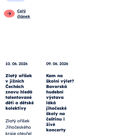
Celý
článek
10. 06. 2026
09. 06. 2026
Zlatý oříšek
Kam na
v jižních
školní výlet?
Čechách
Bavorská
znovu hledá
hudební
talentované
výstava
děti a dětské
láká
kolektivy
jihočeské
školy na
češtinu i
Zlatý oříšek
živé
Jihočeského
koncerty
kraje otevřel