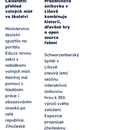
Celostátní
Prázdninová
přehled
únikovka v
volných míst
Lišově
ve školství
kombinuje
historii,
dřevěné hry
Ministerstvo
a open
školství
source
spustilo na
řešení
portálu
Edu.cz novou
Schwarzenberský
sekci s
špitál v
nabídkami
Lišově
volných míst.
otevírá letní
Nástroj má
sezónu
pomoci s
interaktivní
hledáním
únikovou
práce i
hrou k 350.
obsazováním
výročí svého
úvazků po
založení.
celé
Expozice
republice.
propojuje
Jihočeské
jihočeskou