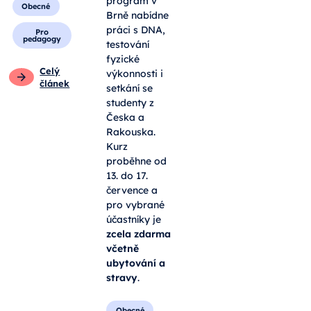
program v
Obecné
Brně nabídne
práci s DNA,
Pro
pedagogy
testování
fyzické
Celý
výkonnosti i
článek
setkání se
studenty z
Česka a
Rakouska.
Kurz
proběhne od
13. do 17.
července a
pro vybrané
účastníky je
zcela zdarma
včetně
ubytování a
stravy
.
Obecné