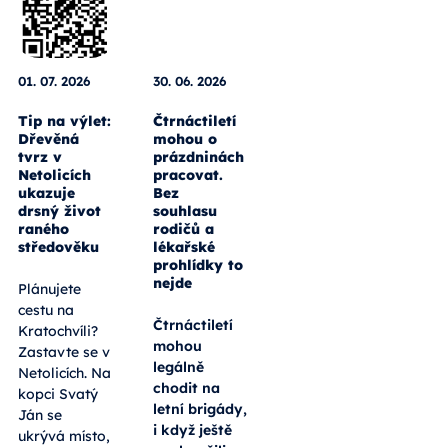
01. 07. 2026
30. 06. 2026
Tip na výlet:
Čtrnáctiletí
Dřevěná
mohou o
tvrz v
prázdninách
Netolicích
pracovat.
ukazuje
Bez
drsný život
souhlasu
raného
rodičů a
středověku
lékařské
prohlídky to
nejde
Plánujete
cestu na
Čtrnáctiletí
Kratochvíli?
mohou
Zastavte se v
legálně
Netolicích. Na
chodit na
kopci Svatý
letní brigády,
Ján se
i když ještě
ukrývá místo,