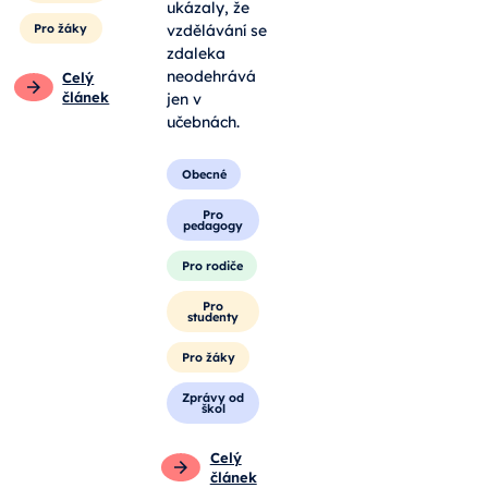
ukázaly, že
Pro žáky
vzdělávání se
zdaleka
neodehrává
Celý
článek
jen v
učebnách.
Obecné
Pro
pedagogy
Pro rodiče
Pro
studenty
Pro žáky
Zprávy od
škol
Celý
článek