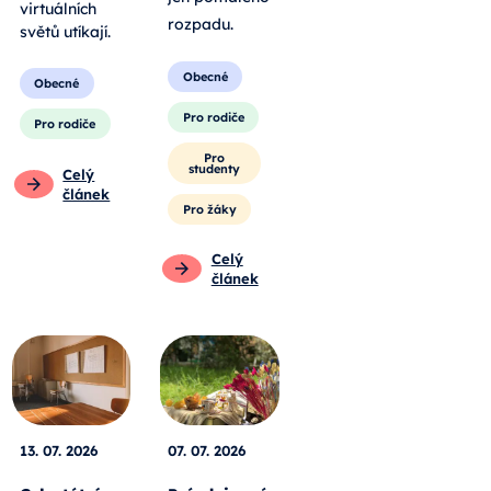
virtuálních
rozpadu
.
světů utíkají.
Obecné
Obecné
Pro rodiče
Pro rodiče
Pro
studenty
Celý
článek
Pro žáky
Celý
článek
13. 07. 2026
07. 07. 2026