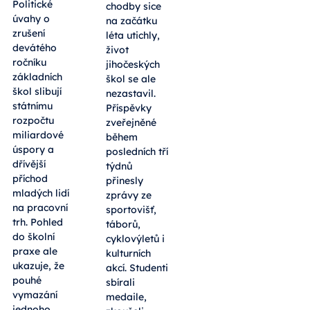
Politické
chodby sice
úvahy o
na začátku
zrušení
léta utichly,
devátého
život
ročníku
jihočeských
základních
škol se ale
škol slibují
nezastavil.
státnímu
Příspěvky
rozpočtu
zveřejněné
miliardové
během
úspory a
posledních tří
dřívější
týdnů
příchod
přinesly
mladých lidí
zprávy ze
na pracovní
sportovišť,
trh. Pohled
táborů,
do školní
cyklovýletů i
praxe ale
kulturních
ukazuje, že
akcí. Studenti
pouhé
sbírali
vymazání
medaile,
jednoho