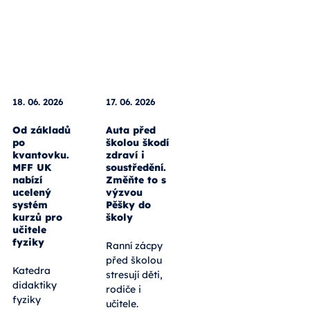
18. 06. 2026
17. 06. 2026
Od základů
Auta před
po
školou škodí
kvantovku.
zdraví i
MFF UK
soustředění.
nabízí
Změňte to s
ucelený
výzvou
systém
Pěšky do
kurzů pro
školy
učitele
fyziky
Ranní zácpy
před školou
Katedra
stresují děti,
didaktiky
rodiče i
fyziky
učitele.