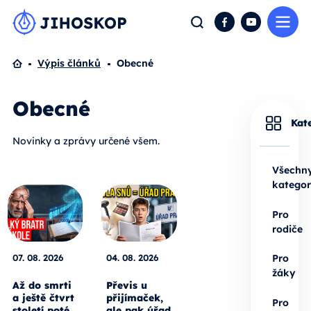
Me
Hledat
Facebook
YouTube
Domů
Výpis článků
Obecné
Obecné
Kat
Novinky a zprávy určené všem.
Všechn
kategor
Pro
rodiče
07. 08. 2026
04. 08. 2026
Pro
žáky
Až do smrti
Převis u
a ještě čtvrt
přijímaček,
Pro
století poté.
ale pak úřad