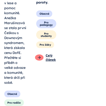
poroty.
v lese a
pomoc
komunitě.
Obecné
Anežka
Pro
Marušincová
pedagogy
se stala první
Češkou s
Pro
studenty
Downovým
syndromem,
Pro žáky
která získala
cenu DofE.
Celý
Přečtěte si
článek
příběh o
velké odvaze
a komunitě,
která drží při
sobě.
Obecné
Pro rodiče