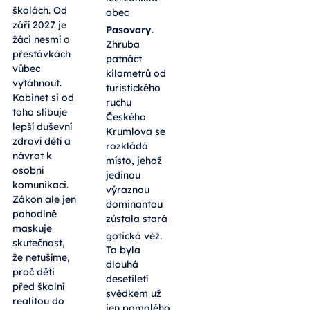
školách. Od
obec
září 2027 je
Pasovary
.
žáci nesmí o
Zhruba
přestávkách
patnáct
vůbec
kilometrů od
vytáhnout.
turistického
Kabinet si od
ruchu
toho slibuje
Českého
lepší duševní
Krumlova se
zdraví dětí a
rozkládá
návrat k
místo, jehož
osobní
jedinou
komunikaci.
výraznou
Zákon ale jen
dominantou
pohodlně
zůstala stará
maskuje
gotická věž
.
skutečnost,
Ta byla
že netušíme,
dlouhá
proč děti
desetiletí
před školní
svědkem už
realitou do
jen pomalého