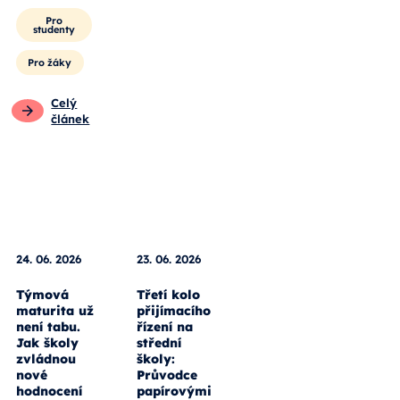
Pro
studenty
Pro žáky
Celý
článek
24. 06. 2026
23. 06. 2026
Týmová
Třetí kolo
maturita už
přijímacího
není tabu.
řízení na
Jak školy
střední
zvládnou
školy:
nové
Průvodce
hodnocení
papírovými