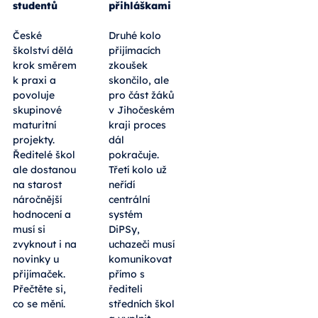
studentů
přihláškami
České
Druhé kolo
školství dělá
přijímacích
krok směrem
zkoušek
k praxi a
skončilo, ale
povoluje
pro část žáků
skupinové
v Jihočeském
maturitní
kraji proces
projekty.
dál
Ředitelé škol
pokračuje.
ale dostanou
Třetí kolo už
na starost
neřídí
náročnější
centrální
hodnocení a
systém
musí si
DiPSy,
zvyknout i na
uchazeči musí
novinky u
komunikovat
přijímaček.
přímo s
Přečtěte si,
řediteli
co se mění.
středních škol