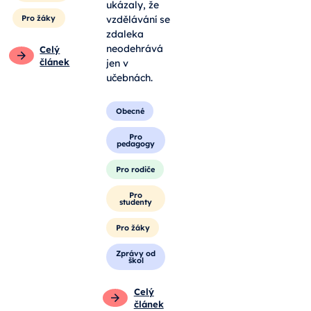
ukázaly, že
Pro žáky
vzdělávání se
zdaleka
neodehrává
Celý
článek
jen v
učebnách.
Obecné
Pro
pedagogy
Pro rodiče
Pro
studenty
Pro žáky
Zprávy od
škol
Celý
článek