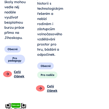
školy mohou
historii s
vedle něj
technologickým
nadále
řešením a
využívat
nabízí
bezplatnou
rodinám i
burzu práce
zástupcům
přímo na
volnočasového
Jihoskopu.
vzdělávání
prostor pro
hru, bádání a
Obecné
odpočinek.
Pro
pedagogy
Obecné
Celý
Pro rodiče
článek
Celý
článek