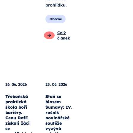
prohlídku.
Obecné
Celý
článek
26. 06. 2026
25. 06. 2026
Třeboňská
Staň se
praktická
hlasem
škola boří
Šumavy: IV.
bariéry.
ročník
Cenu DofE
novinářské
získali žáci
soutěže
se
vyzývá