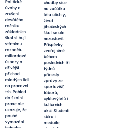
Politické
chodby sice
úvahy o
na začátku
zrušení
léta utichly,
devátého
život
ročníku
jihočeských
základních
škol se ale
škol slibují
nezastavil.
státnímu
Příspěvky
rozpočtu
zveřejněné
miliardové
během
úspory a
posledních tří
dřívější
týdnů
příchod
přinesly
mladých lidí
zprávy ze
na pracovní
sportovišť,
trh. Pohled
táborů,
do školní
cyklovýletů i
praxe ale
kulturních
ukazuje, že
akcí. Studenti
pouhé
sbírali
vymazání
medaile,
jednoho