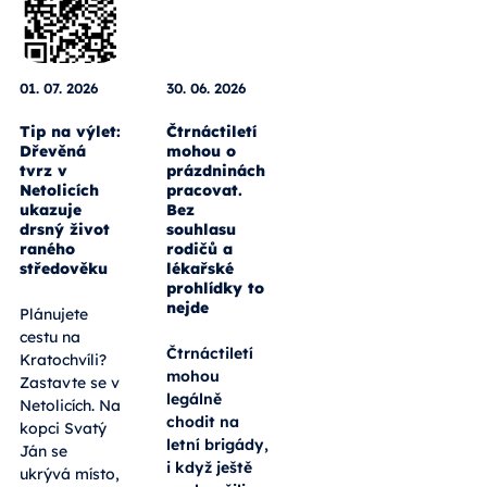
01. 07. 2026
30. 06. 2026
Tip na výlet:
Čtrnáctiletí
Dřevěná
mohou o
tvrz v
prázdninách
Netolicích
pracovat.
ukazuje
Bez
drsný život
souhlasu
raného
rodičů a
středověku
lékařské
prohlídky to
nejde
Plánujete
cestu na
Čtrnáctiletí
Kratochvíli?
mohou
Zastavte se v
legálně
Netolicích. Na
chodit na
kopci Svatý
letní brigády,
Ján se
i když ještě
ukrývá místo,