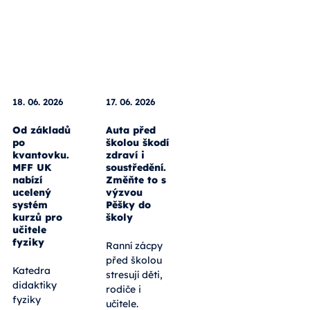
18. 06. 2026
17. 06. 2026
Od základů
Auta před
po
školou škodí
kvantovku.
zdraví i
MFF UK
soustředění.
nabízí
Změňte to s
ucelený
výzvou
systém
Pěšky do
kurzů pro
školy
učitele
fyziky
Ranní zácpy
před školou
Katedra
stresují děti,
didaktiky
rodiče i
fyziky
učitele.