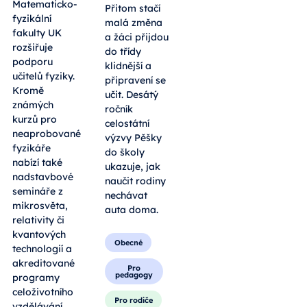
Matematicko-
Přitom stačí
fyzikální
malá změna
fakulty UK
a žáci přijdou
rozšiřuje
do třídy
podporu
klidnější a
učitelů fyziky.
připravení se
Kromě
učit. Desátý
známých
ročník
kurzů pro
celostátní
neaprobované
výzvy Pěšky
fyzikáře
do školy
nabízí také
ukazuje, jak
nadstavbové
naučit rodiny
semináře z
nechávat
mikrosvěta,
auta doma.
relativity či
kvantových
Obecné
technologií a
akreditované
Pro
pedagogy
programy
celoživotního
Pro rodiče
vzdělávání