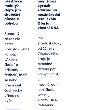
přestávce
mají šanci
mobily?
vyrazit
Dejte jim
zdarma na
skutečný
mezinárodní
důvod k
letní školu
pohybu
Otestuj
vlastní DNA
Samotný
Pro
zákaz nic
středoškoláky
neřeší.
od 15 let z
Představujeme
Jihočeského
koncept
kraje je
„Aktivní
aktuálně
škola“ a
drženo pět
příklady
volných míst
ředitelů, kteří
v
se nebáli
mezinárodní
přesunout
letní škole
část výuky
Otestuj
přímo na
vlastní DNA.
dvůr.
Pětidenní