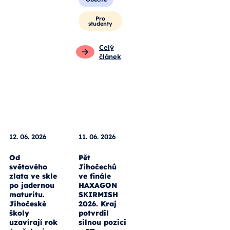
Pro
studenty
Celý
článek
12. 06. 2026
11. 06. 2026
Od
Pět
světového
Jihočechů
zlata ve skle
ve finále
po jadernou
HAXAGON
maturitu.
SKIRMISH
Jihočeské
2026. Kraj
školy
potvrdil
uzavírají rok
silnou pozici