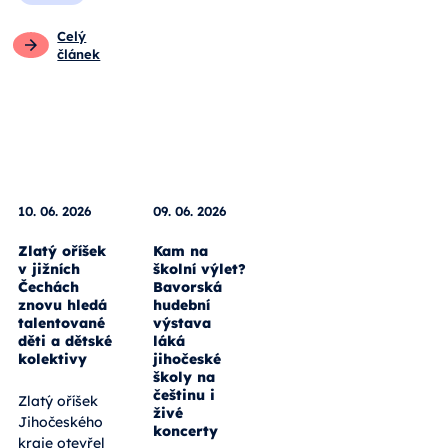
Celý
článek
10. 06. 2026
09. 06. 2026
Zlatý oříšek
Kam na
v jižních
školní výlet?
Čechách
Bavorská
znovu hledá
hudební
talentované
výstava
děti a dětské
láká
kolektivy
jihočeské
školy na
češtinu i
Zlatý oříšek
živé
Jihočeského
koncerty
kraje otevřel