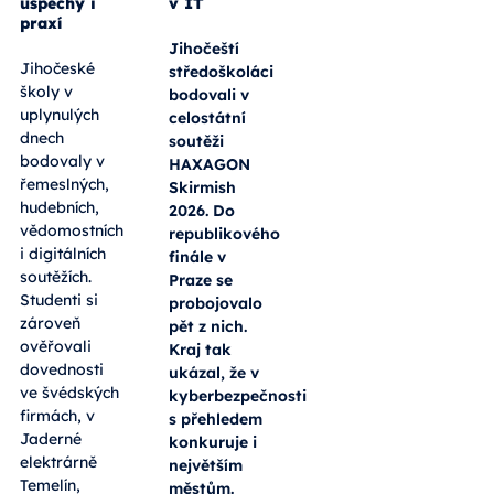
úspěchy i
v IT
praxí
Jihočeští
Jihočeské
středoškoláci
školy v
bodovali v
uplynulých
celostátní
dnech
soutěži
bodovaly v
HAXAGON
řemeslných,
Skirmish
hudebních,
2026. Do
vědomostních
republikového
i digitálních
finále v
soutěžích.
Praze se
Studenti si
probojovalo
zároveň
pět z nich.
ověřovali
Kraj tak
dovednosti
ukázal, že v
ve švédských
kyberbezpečnosti
firmách, v
s přehledem
Jaderné
konkuruje i
elektrárně
největším
Temelín,
městům.