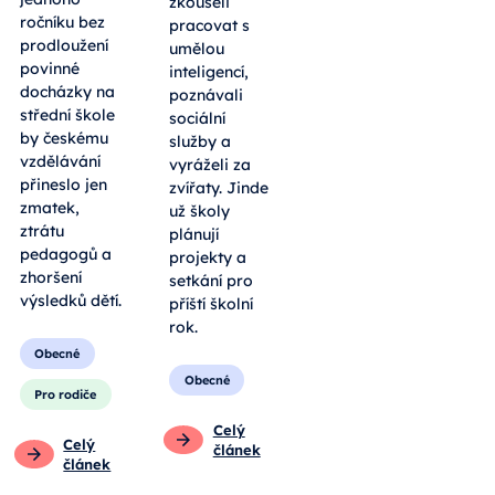
zkoušeli
ročníku bez
pracovat s
prodloužení
umělou
povinné
inteligencí,
docházky na
poznávali
střední škole
sociální
by českému
služby a
vzdělávání
vyráželi za
přineslo jen
zvířaty. Jinde
zmatek,
už školy
ztrátu
plánují
pedagogů a
projekty a
zhoršení
setkání pro
výsledků dětí.
příští školní
rok.
Obecné
Obecné
Pro rodiče
Celý
Celý
článek
článek