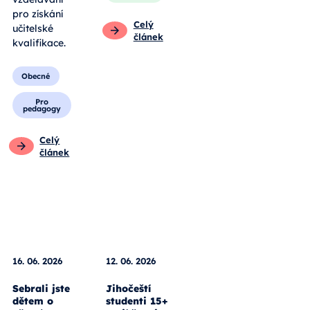
pro získání
Celý
učitelské
článek
kvalifikace.
Obecné
Pro
pedagogy
Celý
článek
16. 06. 2026
12. 06. 2026
Sebrali jste
Jihočeští
dětem o
studenti 15+