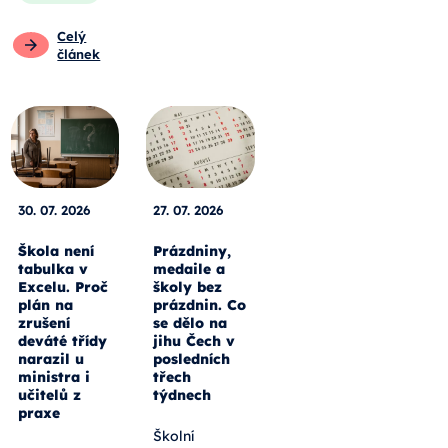
Celý
článek
30. 07. 2026
27. 07. 2026
Škola není
Prázdniny,
tabulka v
medaile a
Excelu. Proč
školy bez
plán na
prázdnin. Co
zrušení
se dělo na
deváté třídy
jihu Čech v
narazil u
posledních
ministra i
třech
učitelů z
týdnech
praxe
Školní