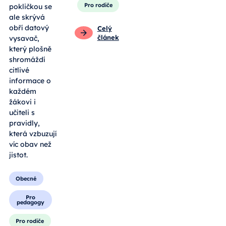
Pro rodiče
pokličkou se
ale skrývá
obří datový
Celý
článek
vysavač,
který plošně
shromáždí
citlivé
informace o
každém
žákovi i
učiteli s
pravidly,
která vzbuzují
víc obav než
jistot.
Obecné
Pro
pedagogy
Pro rodiče