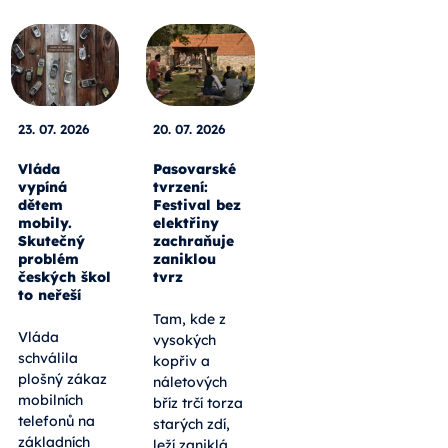
23. 07. 2026
20. 07. 2026
Vláda
Pasovarské
vypíná
tvrzení:
dětem
Festival bez
mobily.
elektřiny
Skutečný
zachraňuje
problém
zaniklou
českých škol
tvrz
to neřeší
Tam, kde z
Vláda
vysokých
schválila
kopřiv a
plošný zákaz
náletových
mobilních
bříz trčí torza
telefonů na
starých zdí,
základních
leží zaniklá