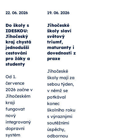
22. 06. 2026
19. 06. 2026
Do školy s
Jihočeské
IDESKOU:
školy slaví
Jihočeský
světový
kraj chystá
triumf,
jednodušší
maturanty i
cestování
dovednosti z
pro žáky a
praxe
studenty
Jihočeské
Od 1.
školy mají za
července
sebou týden,
2026 začne v
v němž se
Jihočeském
potkával
kraji
konec
fungovat
školního roku
nový
s výraznými
integrovaný
soutěžními
dopravní
úspěchy,
systém
odbornou