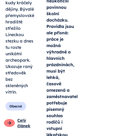
neukončili
kudy kráčely
povinnou
dějiny. Bývalé
školní
přemyslovské
docházku.
hradiště
Pravidla jsou
střežilo
ale přísná:
Lineckou
práce je
stezku a dnes
možná
tu roste
výhradně o
unikátní
hlavních
archeopark.
prázdninách,
Ukazuje raný
musí být
středověk
lehká,
bez
časově
skleněných
omezená a
vitrín.
zaměstnavatel
potřebuje
Obecné
písemný
souhlas
Celý
rodičů i
článek
vstupní
lékařskou