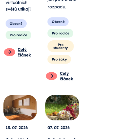
virtuálních
rozpadu
.
světů utíkají.
Obecné
Obecné
Pro rodiče
Pro rodiče
Pro
studenty
Celý
článek
Pro žáky
Celý
článek
13. 07. 2026
07. 07. 2026