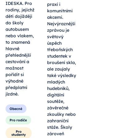
IDESKA. Pro
praxí i
rodiny, jejichž
komunitními
děti dojíždějí
akcemi.
do školy
Nejvýraznější
autobusem
zprávou je
nebo vlakem,
světový
to znamená
úspěch
hlavně
třeboňských
přehlednější
studentek v
cestování a
broušení skla,
možnost
ale zaujaly
pořídit si
také výsledky
výhodné
mladých
předplatní
hudebníků,
jízdné.
digitální
soutěže,
závěrečné
Obecné
zkoušky nebo
Pro rodiče
zahraniční
stáže. Školy
Pro
zároveň
studenty