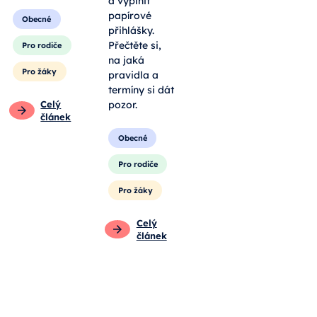
a vyplnit
papírové
Obecné
přihlášky.
Přečtěte si,
Pro rodiče
na jaká
Pro žáky
pravidla a
termíny si dát
Celý
pozor.
článek
Obecné
Pro rodiče
Pro žáky
Celý
článek