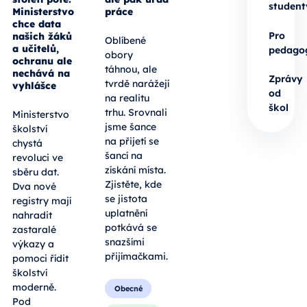
student
Ministerstvo
práce
chce data
Pro
našich žáků
Oblíbené
a učitelů,
pedago
obory
ochranu ale
táhnou, ale
nechává na
Zprávy
tvrdě narážejí
vyhlášce
od
na realitu
škol
trhu. Srovnali
Ministerstvo
jsme šance
školství
na přijetí se
chystá
šancí na
revoluci ve
získání místa.
sběru dat.
Zjistěte, kde
Dva nové
se jistota
registry mají
uplatnění
nahradit
potkává se
zastaralé
snazšími
výkazy a
přijímačkami.
pomoci řídit
školství
moderně.
Obecné
Pod