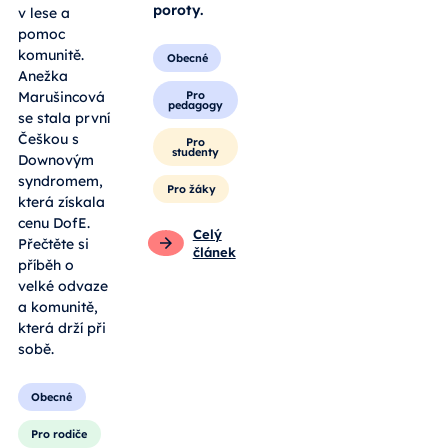
poroty.
v lese a
pomoc
komunitě.
Obecné
Anežka
Pro
Marušincová
pedagogy
se stala první
Češkou s
Pro
studenty
Downovým
syndromem,
Pro žáky
která získala
cenu DofE.
Celý
Přečtěte si
článek
příběh o
velké odvaze
a komunitě,
která drží při
sobě.
Obecné
Pro rodiče