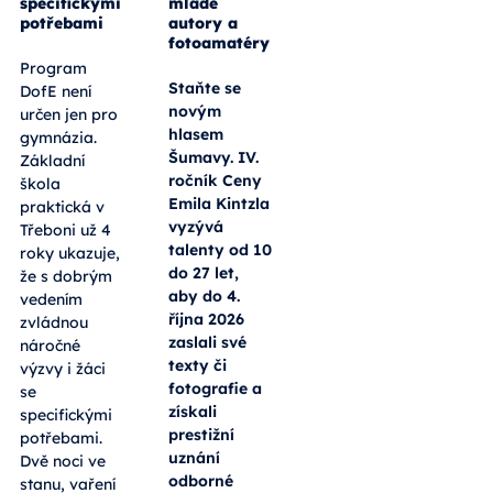
specifickými
mladé
potřebami
autory a
fotoamatéry
Program
Staňte se
DofE není
novým
určen jen pro
hlasem
gymnázia.
Šumavy. IV.
Základní
ročník Ceny
škola
Emila Kintzla
praktická v
vyzývá
Třeboni už 4
talenty od 10
roky ukazuje,
do 27 let,
že s dobrým
aby do 4.
vedením
října 2026
zvládnou
zaslali své
náročné
texty či
výzvy i žáci
fotografie a
se
získali
specifickými
prestižní
potřebami.
uznání
Dvě noci ve
odborné
stanu, vaření