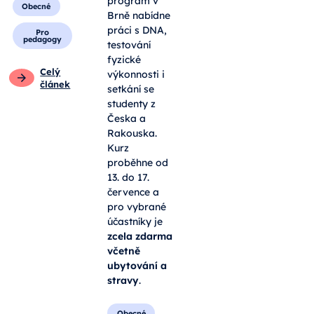
program v
Obecné
Brně nabídne
práci s DNA,
Pro
pedagogy
testování
fyzické
Celý
výkonnosti i
článek
setkání se
studenty z
Česka a
Rakouska.
Kurz
proběhne od
13. do 17.
července a
pro vybrané
účastníky je
zcela zdarma
včetně
ubytování a
stravy
.
Obecné