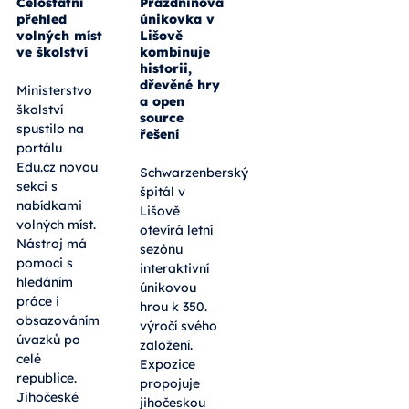
Celostátní
Prázdninová
přehled
únikovka v
volných míst
Lišově
ve školství
kombinuje
historii,
dřevěné hry
Ministerstvo
a open
školství
source
spustilo na
řešení
portálu
Edu.cz novou
Schwarzenberský
sekci s
špitál v
nabídkami
Lišově
volných míst.
otevírá letní
Nástroj má
sezónu
pomoci s
interaktivní
hledáním
únikovou
práce i
hrou k 350.
obsazováním
výročí svého
úvazků po
založení.
celé
Expozice
republice.
propojuje
Jihočeské
jihočeskou