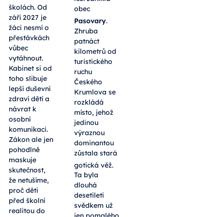
školách. Od
obec
září 2027 je
Pasovary
.
žáci nesmí o
Zhruba
přestávkách
patnáct
vůbec
kilometrů od
vytáhnout.
turistického
Kabinet si od
ruchu
toho slibuje
Českého
lepší duševní
Krumlova se
zdraví dětí a
rozkládá
návrat k
místo, jehož
osobní
jedinou
komunikaci.
výraznou
Zákon ale jen
dominantou
pohodlně
zůstala stará
maskuje
gotická věž
.
skutečnost,
Ta byla
že netušíme,
dlouhá
proč děti
desetiletí
před školní
svědkem už
realitou do
jen pomalého