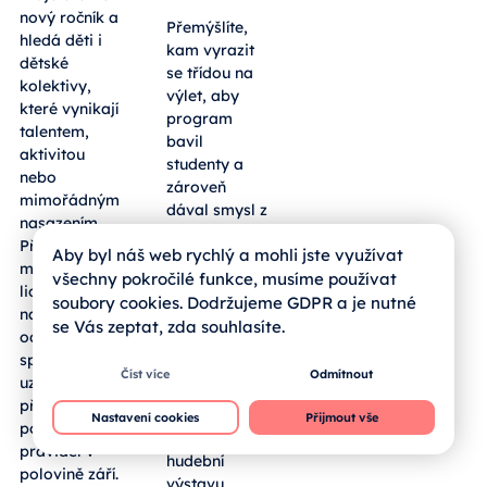
nový ročník a
Přemýšlíte,
hledá děti i
kam vyrazit
dětské
se třídou na
kolektivy,
výlet, aby
které vynikají
program
talentem,
bavil
aktivitou
studenty a
nebo
zároveň
mimořádným
dával smysl z
nasazením.
pohledu
Přihlásit se
Aby byl náš web rychlý a mohli jste využívat
výuky?
mohou mladí
Sousední
všechny pokročilé funkce, musíme používat
lidé z regionu
bavorský
soubory cookies. Dodržujeme GDPR a je nutné
napříč obory
okres
se Vás zeptat, zda souhlasíte.
od umění po
Freyung-
sport,
Grafenau
Číst více
Odmítnout
uzávěrka
hostí
přihlášek je
rozsáhlou
Nastavení cookies
Přijmout vše
podle
Zemskou
pravidel v
hudební
polovině září.
výstavu,