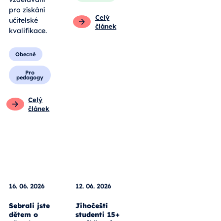
pro získání
Celý
učitelské
článek
kvalifikace.
Obecné
Pro
pedagogy
Celý
článek
16. 06. 2026
12. 06. 2026
Sebrali jste
Jihočeští
dětem o
studenti 15+