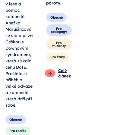
poroty.
v lese a
pomoc
komunitě.
Obecné
Anežka
Pro
Marušincová
pedagogy
se stala první
Češkou s
Pro
studenty
Downovým
syndromem,
Pro žáky
která získala
cenu DofE.
Celý
Přečtěte si
článek
příběh o
velké odvaze
a komunitě,
která drží při
sobě.
Obecné
Pro rodiče