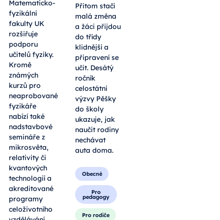
Matematicko-
Přitom stačí
fyzikální
malá změna
fakulty UK
a žáci přijdou
rozšiřuje
do třídy
podporu
klidnější a
učitelů fyziky.
připravení se
Kromě
učit. Desátý
známých
ročník
kurzů pro
celostátní
neaprobované
výzvy Pěšky
fyzikáře
do školy
nabízí také
ukazuje, jak
nadstavbové
naučit rodiny
semináře z
nechávat
mikrosvěta,
auta doma.
relativity či
kvantových
Obecné
technologií a
akreditované
Pro
pedagogy
programy
celoživotního
Pro rodiče
vzdělávání