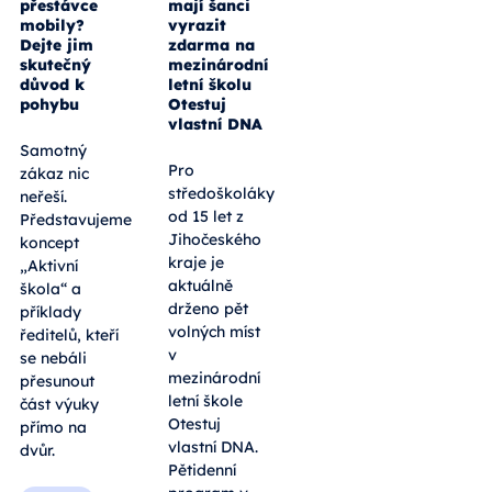
přestávce
mají šanci
mobily?
vyrazit
Dejte jim
zdarma na
skutečný
mezinárodní
důvod k
letní školu
pohybu
Otestuj
vlastní DNA
Samotný
Pro
zákaz nic
středoškoláky
neřeší.
od 15 let z
Představujeme
Jihočeského
koncept
kraje je
„Aktivní
aktuálně
škola“ a
drženo pět
příklady
volných míst
ředitelů, kteří
v
se nebáli
mezinárodní
přesunout
letní škole
část výuky
Otestuj
přímo na
vlastní DNA.
dvůr.
Pětidenní