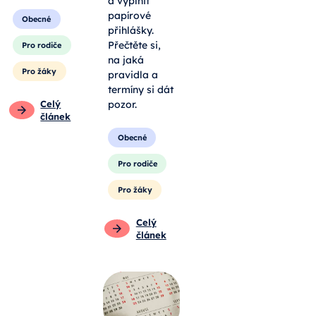
a vyplnit
papírové
Obecné
přihlášky.
Přečtěte si,
Pro rodiče
na jaká
Pro žáky
pravidla a
termíny si dát
Celý
pozor.
článek
Obecné
Pro rodiče
Pro žáky
Celý
článek