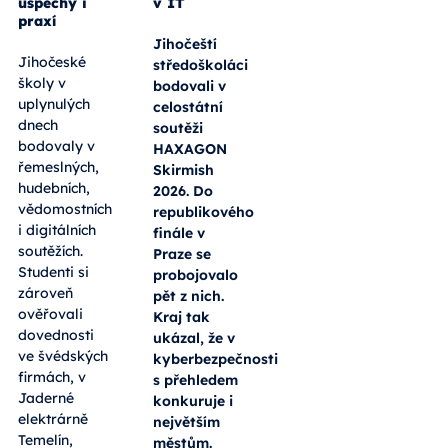
úspěchy i
v IT
praxí
Jihočeští
Jihočeské
středoškoláci
školy v
bodovali v
uplynulých
celostátní
dnech
soutěži
bodovaly v
HAXAGON
řemeslných,
Skirmish
hudebních,
2026. Do
vědomostních
republikového
i digitálních
finále v
soutěžích.
Praze se
Studenti si
probojovalo
zároveň
pět z nich.
ověřovali
Kraj tak
dovednosti
ukázal, že v
ve švédských
kyberbezpečnosti
firmách, v
s přehledem
Jaderné
konkuruje i
elektrárně
největším
Temelín,
městům.