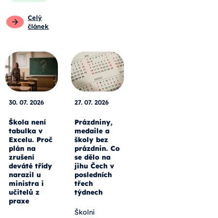
Celý
článek
30. 07. 2026
27. 07. 2026
Škola není
Prázdniny,
tabulka v
medaile a
Excelu. Proč
školy bez
plán na
prázdnin. Co
zrušení
se dělo na
deváté třídy
jihu Čech v
narazil u
posledních
ministra i
třech
učitelů z
týdnech
praxe
Školní