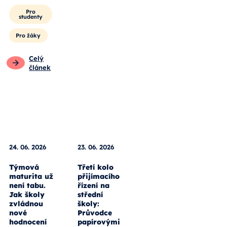
Pro
studenty
Pro žáky
Celý
článek
24. 06. 2026
23. 06. 2026
Týmová
Třetí kolo
maturita už
přijímacího
není tabu.
řízení na
Jak školy
střední
zvládnou
školy:
nové
Průvodce
hodnocení
papírovými