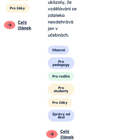
ukázaly, že
Pro žáky
vzdělávání se
zdaleka
neodehrává
Celý
článek
jen v
učebnách.
Obecné
Pro
pedagogy
Pro rodiče
Pro
studenty
Pro žáky
Zprávy od
škol
Celý
článek