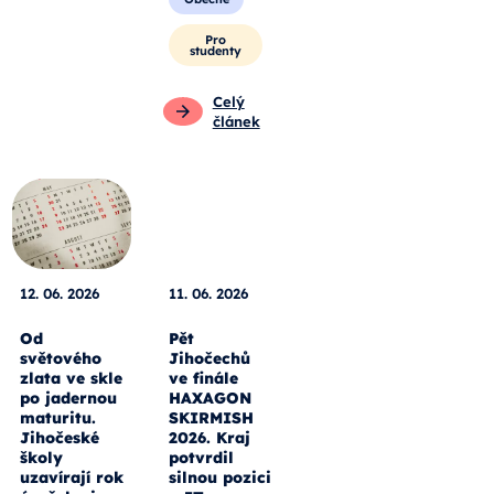
Pro
studenty
Celý
článek
12. 06. 2026
11. 06. 2026
Od
Pět
světového
Jihočechů
zlata ve skle
ve finále
po jadernou
HAXAGON
maturitu.
SKIRMISH
Jihočeské
2026. Kraj
školy
potvrdil
uzavírají rok
silnou pozici