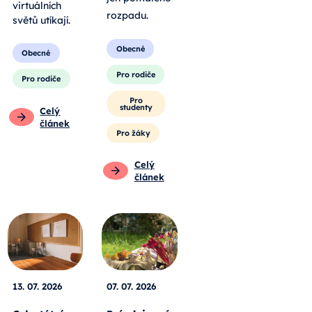
virtuálních
rozpadu
.
světů utíkají.
Obecné
Obecné
Pro rodiče
Pro rodiče
Pro
studenty
Celý
článek
Pro žáky
Celý
článek
13. 07. 2026
07. 07. 2026