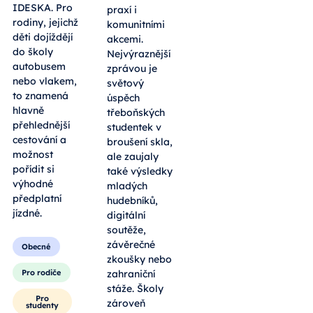
IDESKA. Pro
praxí i
rodiny, jejichž
komunitními
děti dojíždějí
akcemi.
do školy
Nejvýraznější
autobusem
zprávou je
nebo vlakem,
světový
to znamená
úspěch
hlavně
třeboňských
přehlednější
studentek v
cestování a
broušení skla,
možnost
ale zaujaly
pořídit si
také výsledky
výhodné
mladých
předplatní
hudebníků,
jízdné.
digitální
soutěže,
závěrečné
Obecné
zkoušky nebo
Pro rodiče
zahraniční
stáže. Školy
Pro
zároveň
studenty