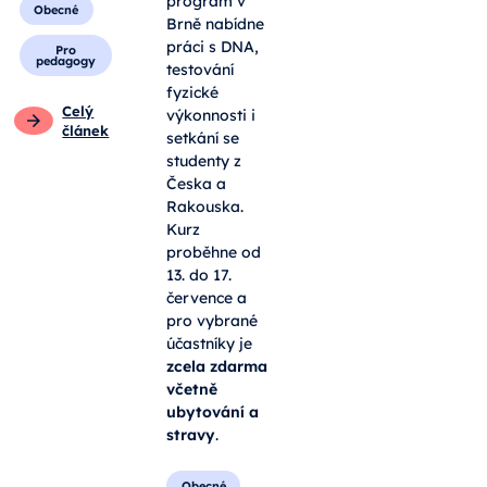
program v
Obecné
Brně nabídne
práci s DNA,
Pro
pedagogy
testování
fyzické
Celý
výkonnosti i
článek
setkání se
studenty z
Česka a
Rakouska.
Kurz
proběhne od
13. do 17.
července a
pro vybrané
účastníky je
zcela zdarma
včetně
ubytování a
stravy
.
Obecné