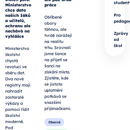
student
Ministerstvo
práce
chce data
Pro
našich žáků
Oblíbené
a učitelů,
pedago
obory
ochranu ale
táhnou, ale
nechává na
Zprávy
tvrdě narážejí
vyhlášce
od
na realitu
škol
trhu. Srovnali
Ministerstvo
jsme šance
školství
na přijetí se
chystá
šancí na
revoluci ve
získání místa.
sběru dat.
Zjistěte, kde
Dva nové
se jistota
registry mají
uplatnění
nahradit
potkává se
zastaralé
snazšími
výkazy a
přijímačkami.
pomoci řídit
školství
moderně.
Obecné
Pod