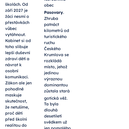
školách. Od
obec
září 2027 je
Pasovary
.
žáci nesmí o
Zhruba
přestávkách
patnáct
vůbec
kilometrů od
vytáhnout.
turistického
Kabinet si od
ruchu
toho slibuje
Českého
lepší duševní
Krumlova se
zdraví dětí a
rozkládá
návrat k
místo, jehož
osobní
jedinou
komunikaci.
výraznou
Zákon ale jen
dominantou
pohodlně
zůstala stará
maskuje
gotická věž
.
skutečnost,
Ta byla
že netušíme,
dlouhá
proč děti
desetiletí
před školní
svědkem už
realitou do
jen pomalého