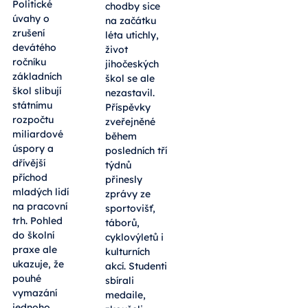
Politické
chodby sice
úvahy o
na začátku
zrušení
léta utichly,
devátého
život
ročníku
jihočeských
základních
škol se ale
škol slibují
nezastavil.
státnímu
Příspěvky
rozpočtu
zveřejněné
miliardové
během
úspory a
posledních tří
dřívější
týdnů
příchod
přinesly
mladých lidí
zprávy ze
na pracovní
sportovišť,
trh. Pohled
táborů,
do školní
cyklovýletů i
praxe ale
kulturních
ukazuje, že
akcí. Studenti
pouhé
sbírali
vymazání
medaile,
jednoho