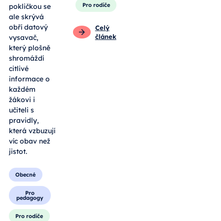
Pro rodiče
pokličkou se
ale skrývá
obří datový
Celý
článek
vysavač,
který plošně
shromáždí
citlivé
informace o
každém
žákovi i
učiteli s
pravidly,
která vzbuzují
víc obav než
jistot.
Obecné
Pro
pedagogy
Pro rodiče