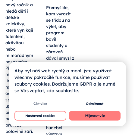
nový ročník a
Přemýšlíte,
hledá děti i
kam vyrazit
dětské
se třídou na
kolektivy,
výlet, aby
které vynikají
program
talentem,
bavil
aktivitou
studenty a
nebo
zároveň
mimořádným
dával smysl z
nasazením.
pohledu
Přihlásit se
Aby byl náš web rychlý a mohli jste využívat
výuky?
mohou mladí
Sousední
všechny pokročilé funkce, musíme používat
lidé z regionu
bavorský
soubory cookies. Dodržujeme GDPR a je nutné
napříč obory
okres
se Vás zeptat, zda souhlasíte.
od umění po
Freyung-
sport,
Grafenau
Číst více
Odmítnout
uzávěrka
hostí
přihlášek je
rozsáhlou
Nastavení cookies
Přijmout vše
podle
Zemskou
pravidel v
hudební
polovině září.
výstavu,