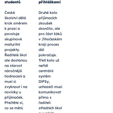
studentů
přihláškami
České
Druhé kolo
školství dělá
přijímacích
krok směrem
zkoušek
k praxi a
skončilo, ale
povoluje
pro část žáků
skupinové
v Jihočeském
maturitní
kraji proces
projekty.
dál
Ředitelé škol
pokračuje.
ale dostanou
Třetí kolo už
na starost
neřídí
náročnější
centrální
hodnocení a
systém
musí si
DiPSy,
zvyknout i na
uchazeči musí
novinky u
komunikovat
přijímaček.
přímo s
Přečtěte si,
řediteli
co se mění.
středních škol