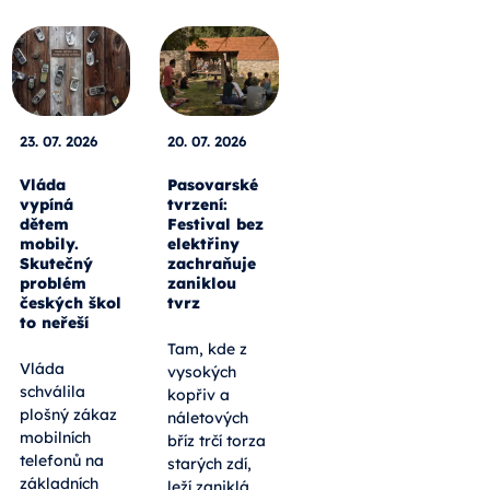
23. 07. 2026
20. 07. 2026
Vláda
Pasovarské
vypíná
tvrzení:
dětem
Festival bez
mobily.
elektřiny
Skutečný
zachraňuje
problém
zaniklou
českých škol
tvrz
to neřeší
Tam, kde z
Vláda
vysokých
schválila
kopřiv a
plošný zákaz
náletových
mobilních
bříz trčí torza
telefonů na
starých zdí,
základních
leží zaniklá