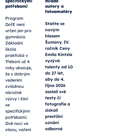
specifickými
mladé
potřebami
autory a
fotoamatéry
Program
Staňte se
DofE není
novým
určen jen pro
hlasem
gymnázia.
Šumavy. IV.
Základní
ročník Ceny
škola
Emila Kintzla
praktická v
vyzývá
Třeboni už 4
talenty od 10
roky ukazuje,
do 27 let,
že s dobrým
aby do 4.
vedením
října 2026
zvládnou
zaslali své
náročné
texty či
výzvy i žáci
fotografie a
se
získali
specifickými
prestižní
potřebami.
uznání
Dvě noci ve
odborné
stanu, vaření