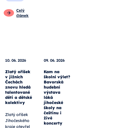
Celý
článek
10. 06. 2026
09. 06. 2026
Zlatý oříšek
Kam na
v jižních
školní výlet?
Čechách
Bavorská
znovu hledá
hudební
talentované
výstava
děti a dětské
láká
kolektivy
jihočeské
školy na
češtinu i
Zlatý oříšek
živé
Jihočeského
koncerty
kraje otevřel