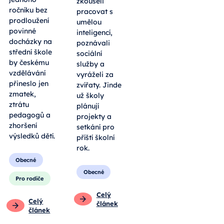
zkoušeli
ročníku bez
pracovat s
prodloužení
umělou
povinné
inteligencí,
docházky na
poznávali
střední škole
sociální
by českému
služby a
vzdělávání
vyráželi za
přineslo jen
zvířaty. Jinde
zmatek,
už školy
ztrátu
plánují
pedagogů a
projekty a
zhoršení
setkání pro
výsledků dětí.
příští školní
rok.
Obecné
Obecné
Pro rodiče
Celý
Celý
článek
článek