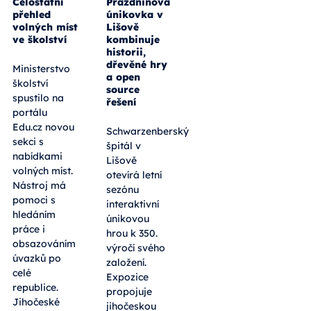
Celostátní
Prázdninová
přehled
únikovka v
volných míst
Lišově
ve školství
kombinuje
historii,
dřevěné hry
Ministerstvo
a open
školství
source
spustilo na
řešení
portálu
Edu.cz novou
Schwarzenberský
sekci s
špitál v
nabídkami
Lišově
volných míst.
otevírá letní
Nástroj má
sezónu
pomoci s
interaktivní
hledáním
únikovou
práce i
hrou k 350.
obsazováním
výročí svého
úvazků po
založení.
celé
Expozice
republice.
propojuje
Jihočeské
jihočeskou