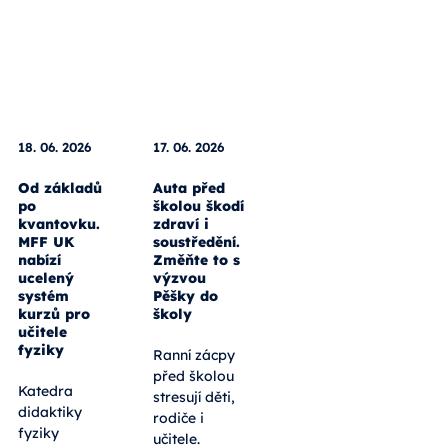
18. 06. 2026
17. 06. 2026
Od základů
Auta před
po
školou škodí
kvantovku.
zdraví i
MFF UK
soustředění.
nabízí
Změňte to s
ucelený
výzvou
systém
Pěšky do
kurzů pro
školy
učitele
fyziky
Ranní zácpy
před školou
Katedra
stresují děti,
didaktiky
rodiče i
fyziky
učitele.