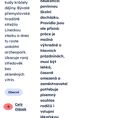
neukončili
kudy kráčely
povinnou
dějiny. Bývalé
školní
přemyslovské
docházku.
hradiště
Pravidla jsou
střežilo
ale přísná:
Lineckou
práce je
stezku a dnes
možná
tu roste
výhradně o
unikátní
hlavních
archeopark.
prázdninách,
Ukazuje raný
musí být
středověk
lehká,
bez
časově
skleněných
omezená a
vitrín.
zaměstnavatel
potřebuje
Obecné
písemný
souhlas
Celý
rodičů i
článek
vstupní
lékařskou