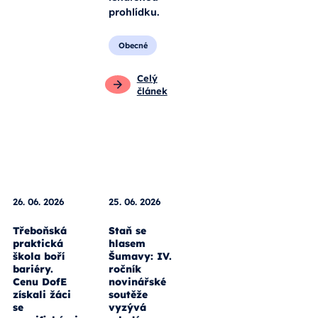
prohlídku.
Obecné
Celý
článek
26. 06. 2026
25. 06. 2026
Třeboňská
Staň se
praktická
hlasem
škola boří
Šumavy: IV.
bariéry.
ročník
Cenu DofE
novinářské
získali žáci
soutěže
se
vyzývá