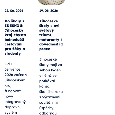
22. 06. 2026
19. 06. 2026
Do školy s
Jihočeské
IDESKOU:
školy slaví
Jihočeský
světový
kraj chystá
triumf,
jednodušší
maturanty i
cestování
dovednosti z
pro žáky a
praxe
studenty
Jihočeské
Od 1.
školy mají za
července
sebou týden,
2026 začne v
v němž se
Jihočeském
potkával
kraji
konec
fungovat
školního roku
nový
s výraznými
integrovaný
soutěžními
dopravní
úspěchy,
systém
odbornou