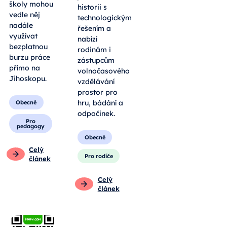
školy mohou
historii s
vedle něj
technologickým
nadále
řešením a
využívat
nabízí
bezplatnou
rodinám i
burzu práce
zástupcům
přímo na
volnočasového
Jihoskopu.
vzdělávání
prostor pro
hru, bádání a
Obecné
odpočinek.
Pro
pedagogy
Obecné
Celý
Pro rodiče
článek
Celý
článek