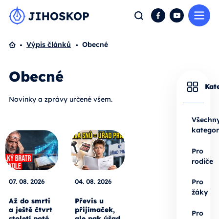
Me
Hledat
Facebook
YouTube
Domů
Výpis článků
Obecné
Obecné
Kat
Novinky a zprávy určené všem.
Všechn
kategor
Pro
rodiče
07. 08. 2026
04. 08. 2026
Pro
žáky
Až do smrti
Převis u
a ještě čtvrt
přijímaček,
Pro
století poté.
ale pak úřad