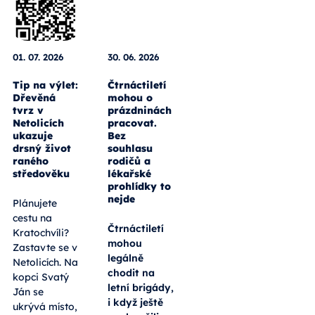
01. 07. 2026
30. 06. 2026
Tip na výlet:
Čtrnáctiletí
Dřevěná
mohou o
tvrz v
prázdninách
Netolicích
pracovat.
ukazuje
Bez
drsný život
souhlasu
raného
rodičů a
středověku
lékařské
prohlídky to
nejde
Plánujete
cestu na
Čtrnáctiletí
Kratochvíli?
mohou
Zastavte se v
legálně
Netolicích. Na
chodit na
kopci Svatý
letní brigády,
Ján se
i když ještě
ukrývá místo,