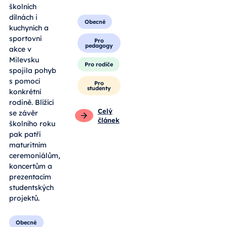
školních
dílnách i
Obecné
kuchyních a
sportovní
Pro
pedagogy
akce v
Milevsku
Pro rodiče
spojila pohyb
s pomocí
Pro
studenty
konkrétní
rodině. Blížící
Celý
se závěr
článek
školního roku
pak patří
maturitním
ceremoniálům,
koncertům a
prezentacím
studentských
projektů.
Obecné