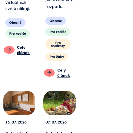
virtuálních
rozpadu
.
světů utíkají.
Obecné
Obecné
Pro rodiče
Pro rodiče
Pro
studenty
Celý
článek
Pro žáky
Celý
článek
13. 07. 2026
07. 07. 2026