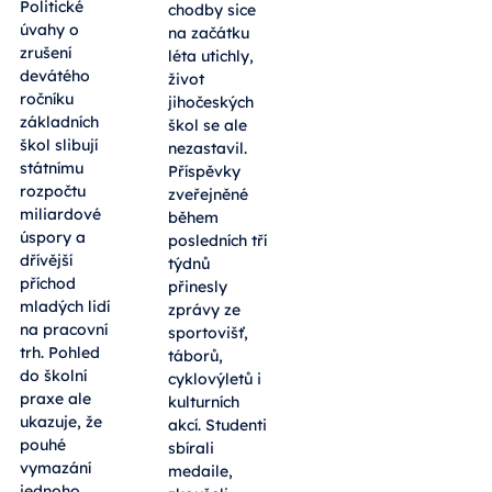
Politické
chodby sice
úvahy o
na začátku
zrušení
léta utichly,
devátého
život
ročníku
jihočeských
základních
škol se ale
škol slibují
nezastavil.
státnímu
Příspěvky
rozpočtu
zveřejněné
miliardové
během
úspory a
posledních tří
dřívější
týdnů
příchod
přinesly
mladých lidí
zprávy ze
na pracovní
sportovišť,
trh. Pohled
táborů,
do školní
cyklovýletů i
praxe ale
kulturních
ukazuje, že
akcí. Studenti
pouhé
sbírali
vymazání
medaile,
jednoho