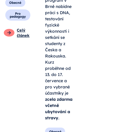
program v
Obecné
Brně nabídne
práci s DNA,
Pro
pedagogy
testování
fyzické
Celý
výkonnosti i
článek
setkání se
studenty z
Česka a
Rakouska.
Kurz
proběhne od
13. do 17.
července a
pro vybrané
účastníky je
zcela zdarma
včetně
ubytování a
stravy
.
Obecné