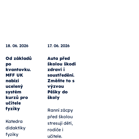
18. 06. 2026
17. 06. 2026
Od základů
Auta před
po
školou škodí
kvantovku.
zdraví i
MFF UK
soustředění.
nabízí
Změňte to s
ucelený
výzvou
systém
Pěšky do
kurzů pro
školy
učitele
fyziky
Ranní zácpy
před školou
Katedra
stresují děti,
didaktiky
rodiče i
fyziky
učitele.