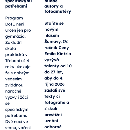
specifickými
mladé
potřebami
autory a
fotoamatéry
Program
Staňte se
DofE není
novým
určen jen pro
hlasem
gymnázia.
Šumavy. IV.
Základní
ročník Ceny
škola
Emila Kintzla
praktická v
vyzývá
Třeboni už 4
talenty od 10
roky ukazuje,
do 27 let,
že s dobrým
aby do 4.
vedením
října 2026
zvládnou
zaslali své
náročné
texty či
výzvy i žáci
fotografie a
se
získali
specifickými
prestižní
potřebami.
uznání
Dvě noci ve
odborné
stanu, vaření