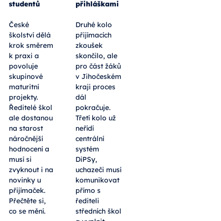
studentů
přihláškami
České
Druhé kolo
školství dělá
přijímacích
krok směrem
zkoušek
k praxi a
skončilo, ale
povoluje
pro část žáků
skupinové
v Jihočeském
maturitní
kraji proces
projekty.
dál
Ředitelé škol
pokračuje.
ale dostanou
Třetí kolo už
na starost
neřídí
náročnější
centrální
hodnocení a
systém
musí si
DiPSy,
zvyknout i na
uchazeči musí
novinky u
komunikovat
přijímaček.
přímo s
Přečtěte si,
řediteli
co se mění.
středních škol