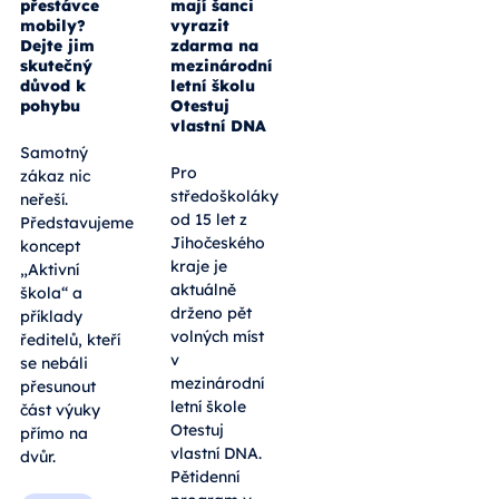
přestávce
mají šanci
mobily?
vyrazit
Dejte jim
zdarma na
skutečný
mezinárodní
důvod k
letní školu
pohybu
Otestuj
vlastní DNA
Samotný
Pro
zákaz nic
středoškoláky
neřeší.
od 15 let z
Představujeme
Jihočeského
koncept
kraje je
„Aktivní
aktuálně
škola“ a
drženo pět
příklady
volných míst
ředitelů, kteří
v
se nebáli
mezinárodní
přesunout
letní škole
část výuky
Otestuj
přímo na
vlastní DNA.
dvůr.
Pětidenní