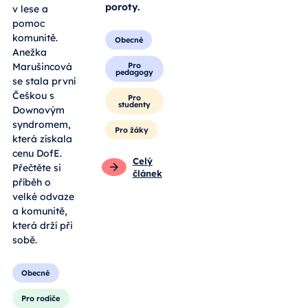
poroty.
v lese a
pomoc
komunitě.
Obecné
Anežka
Pro
Marušincová
pedagogy
se stala první
Češkou s
Pro
studenty
Downovým
syndromem,
Pro žáky
která získala
cenu DofE.
Celý
Přečtěte si
článek
příběh o
velké odvaze
a komunitě,
která drží při
sobě.
Obecné
Pro rodiče