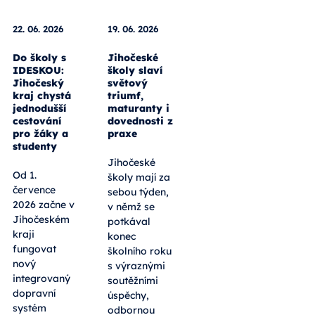
22. 06. 2026
19. 06. 2026
Do školy s
Jihočeské
IDESKOU:
školy slaví
Jihočeský
světový
kraj chystá
triumf,
jednodušší
maturanty i
cestování
dovednosti z
pro žáky a
praxe
studenty
Jihočeské
Od 1.
školy mají za
července
sebou týden,
2026 začne v
v němž se
Jihočeském
potkával
kraji
konec
fungovat
školního roku
nový
s výraznými
integrovaný
soutěžními
dopravní
úspěchy,
systém
odbornou