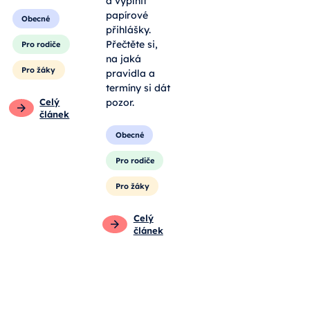
a vyplnit
papírové
Obecné
přihlášky.
Přečtěte si,
Pro rodiče
na jaká
Pro žáky
pravidla a
termíny si dát
Celý
pozor.
článek
Obecné
Pro rodiče
Pro žáky
Celý
článek