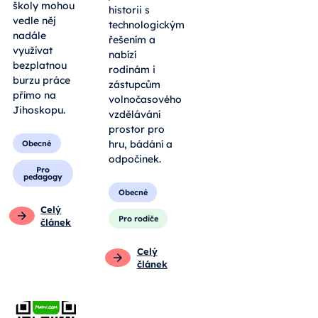
školy mohou
historii s
vedle něj
technologickým
nadále
řešením a
využívat
nabízí
bezplatnou
rodinám i
burzu práce
zástupcům
přímo na
volnočasového
Jihoskopu.
vzdělávání
prostor pro
hru, bádání a
Obecné
odpočinek.
Pro
pedagogy
Obecné
Celý
Pro rodiče
článek
Celý
článek