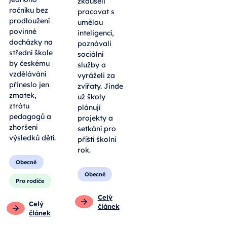
zkoušeli
ročníku bez
pracovat s
prodloužení
umělou
povinné
inteligencí,
docházky na
poznávali
střední škole
sociální
by českému
služby a
vzdělávání
vyráželi za
přineslo jen
zvířaty. Jinde
zmatek,
už školy
ztrátu
plánují
pedagogů a
projekty a
zhoršení
setkání pro
výsledků dětí.
příští školní
rok.
Obecné
Obecné
Pro rodiče
Celý
Celý
článek
článek