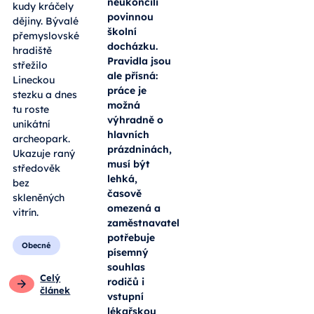
neukončili
kudy kráčely
povinnou
dějiny. Bývalé
školní
přemyslovské
docházku.
hradiště
Pravidla jsou
střežilo
ale přísná:
Lineckou
práce je
stezku a dnes
možná
tu roste
výhradně o
unikátní
hlavních
archeopark.
prázdninách,
Ukazuje raný
musí být
středověk
lehká,
bez
časově
skleněných
omezená a
vitrín.
zaměstnavatel
potřebuje
Obecné
písemný
souhlas
Celý
rodičů i
článek
vstupní
lékařskou