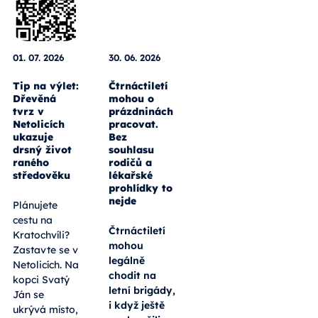
01. 07. 2026
30. 06. 2026
Tip na výlet:
Čtrnáctiletí
Dřevěná
mohou o
tvrz v
prázdninách
Netolicích
pracovat.
ukazuje
Bez
drsný život
souhlasu
raného
rodičů a
středověku
lékařské
prohlídky to
nejde
Plánujete
cestu na
Čtrnáctiletí
Kratochvíli?
mohou
Zastavte se v
legálně
Netolicích. Na
chodit na
kopci Svatý
letní brigády,
Ján se
i když ještě
ukrývá místo,