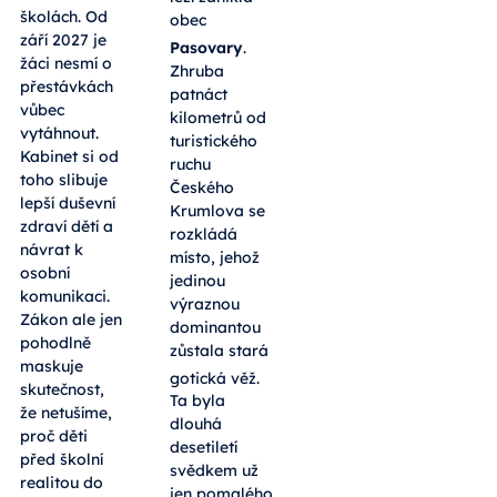
školách. Od
obec
září 2027 je
Pasovary
.
žáci nesmí o
Zhruba
přestávkách
patnáct
vůbec
kilometrů od
vytáhnout.
turistického
Kabinet si od
ruchu
toho slibuje
Českého
lepší duševní
Krumlova se
zdraví dětí a
rozkládá
návrat k
místo, jehož
osobní
jedinou
komunikaci.
výraznou
Zákon ale jen
dominantou
pohodlně
zůstala stará
maskuje
gotická věž
.
skutečnost,
Ta byla
že netušíme,
dlouhá
proč děti
desetiletí
před školní
svědkem už
realitou do
jen pomalého