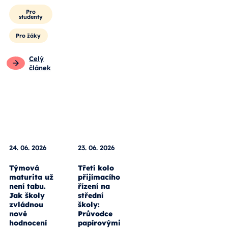
Pro
studenty
Pro žáky
Celý
článek
24. 06. 2026
23. 06. 2026
Týmová
Třetí kolo
maturita už
přijímacího
není tabu.
řízení na
Jak školy
střední
zvládnou
školy:
nové
Průvodce
hodnocení
papírovými