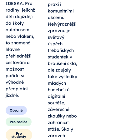
IDESKA. Pro
praxí i
rodiny, jejichž
komunitními
děti dojíždějí
akcemi.
do školy
Nejvýraznější
autobusem
zprávou je
nebo vlakem,
světový
to znamená
úspěch
hlavně
třeboňských
přehlednější
studentek v
cestování a
broušení skla,
možnost
ale zaujaly
pořídit si
také výsledky
výhodné
mladých
předplatní
hudebníků,
jízdné.
digitální
soutěže,
závěrečné
Obecné
zkoušky nebo
Pro rodiče
zahraniční
stáže. Školy
Pro
zároveň
studenty