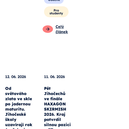
Pro
studenty
Celý
článek
12. 06. 2026
11. 06. 2026
Od
Pět
světového
Jihočechů
zlata ve skle
ve finále
po jadernou
HAXAGON
maturitu.
SKIRMISH
Jihočeské
2026. Kraj
školy
potvrdil
uzavírají rok
silnou pozici