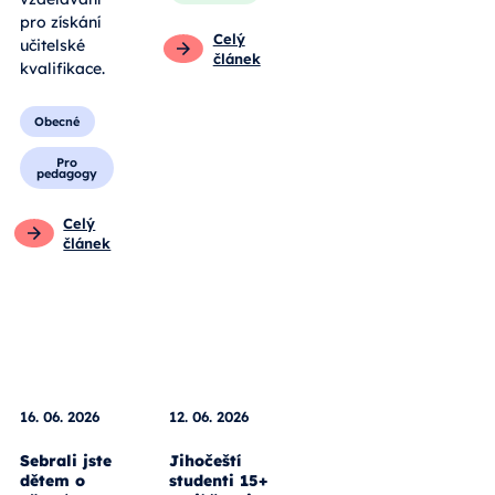
pro získání
Celý
učitelské
článek
kvalifikace.
Obecné
Pro
pedagogy
Celý
článek
16. 06. 2026
12. 06. 2026
Sebrali jste
Jihočeští
dětem o
studenti 15+