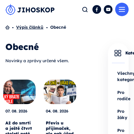
Me
Hledat
Facebook
YouTube
Domů
Výpis článků
Obecné
Obecné
Kat
Novinky a zprávy určené všem.
Všechn
kategor
Pro
rodiče
07. 08. 2026
04. 08. 2026
Pro
žáky
Až do smrti
Převis u
a ještě čtvrt
přijímaček,
Pro
století poté.
ale pak úřad