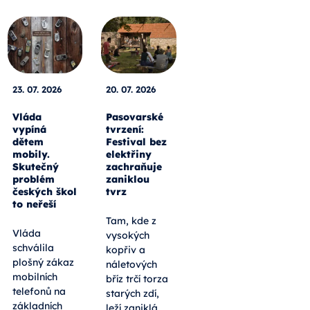
23. 07. 2026
20. 07. 2026
Vláda
Pasovarské
vypíná
tvrzení:
dětem
Festival bez
mobily.
elektřiny
Skutečný
zachraňuje
problém
zaniklou
českých škol
tvrz
to neřeší
Tam, kde z
Vláda
vysokých
schválila
kopřiv a
plošný zákaz
náletových
mobilních
bříz trčí torza
telefonů na
starých zdí,
základních
leží zaniklá