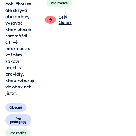
Pro rodiče
pokličkou se
ale skrývá
obří datový
Celý
článek
vysavač,
který plošně
shromáždí
citlivé
informace o
každém
žákovi i
učiteli s
pravidly,
která vzbuzují
víc obav než
jistot.
Obecné
Pro
pedagogy
Pro rodiče