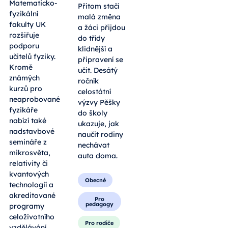
Matematicko-
Přitom stačí
fyzikální
malá změna
fakulty UK
a žáci přijdou
rozšiřuje
do třídy
podporu
klidnější a
učitelů fyziky.
připravení se
Kromě
učit. Desátý
známých
ročník
kurzů pro
celostátní
neaprobované
výzvy Pěšky
fyzikáře
do školy
nabízí také
ukazuje, jak
nadstavbové
naučit rodiny
semináře z
nechávat
mikrosvěta,
auta doma.
relativity či
kvantových
Obecné
technologií a
akreditované
Pro
pedagogy
programy
celoživotního
Pro rodiče
vzdělávání