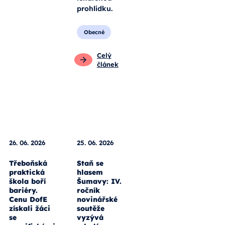
prohlídku.
Obecné
Celý
článek
26. 06. 2026
25. 06. 2026
Třeboňská
Staň se
praktická
hlasem
škola boří
Šumavy: IV.
bariéry.
ročník
Cenu DofE
novinářské
získali žáci
soutěže
se
vyzývá