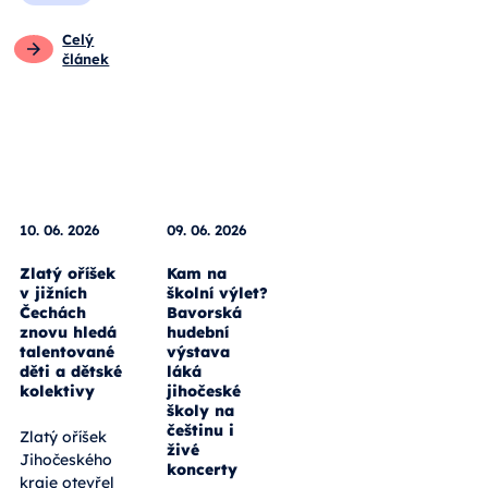
Celý
článek
10. 06. 2026
09. 06. 2026
Zlatý oříšek
Kam na
v jižních
školní výlet?
Čechách
Bavorská
znovu hledá
hudební
talentované
výstava
děti a dětské
láká
kolektivy
jihočeské
školy na
češtinu i
Zlatý oříšek
živé
Jihočeského
koncerty
kraje otevřel