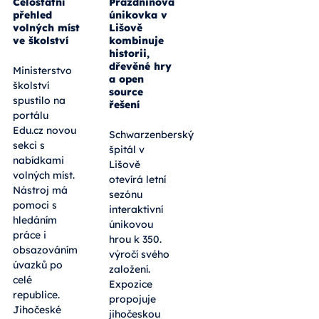
Celostátní
Prázdninová
přehled
únikovka v
volných míst
Lišově
ve školství
kombinuje
historii,
dřevěné hry
Ministerstvo
a open
školství
source
spustilo na
řešení
portálu
Edu.cz novou
Schwarzenberský
sekci s
špitál v
nabídkami
Lišově
volných míst.
otevírá letní
Nástroj má
sezónu
pomoci s
interaktivní
hledáním
únikovou
práce i
hrou k 350.
obsazováním
výročí svého
úvazků po
založení.
celé
Expozice
republice.
propojuje
Jihočeské
jihočeskou