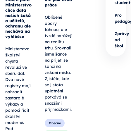
student
Ministerstvo
práce
chce data
Pro
našich žáků
Oblíbené
a učitelů,
pedago
obory
ochranu ale
táhnou, ale
nechává na
Zprávy
tvrdě narážejí
vyhlášce
od
na realitu
škol
trhu. Srovnali
Ministerstvo
jsme šance
školství
na přijetí se
chystá
šancí na
revoluci ve
získání místa.
sběru dat.
Zjistěte, kde
Dva nové
se jistota
registry mají
uplatnění
nahradit
potkává se
zastaralé
snazšími
výkazy a
přijímačkami.
pomoci řídit
školství
moderně.
Obecné
Pod