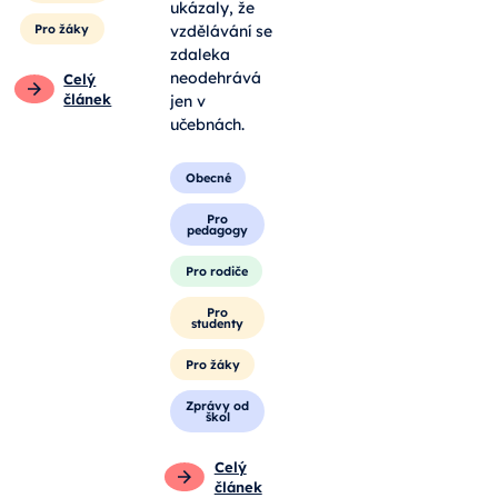
ukázaly, že
Pro žáky
vzdělávání se
zdaleka
neodehrává
Celý
článek
jen v
učebnách.
Obecné
Pro
pedagogy
Pro rodiče
Pro
studenty
Pro žáky
Zprávy od
škol
Celý
článek