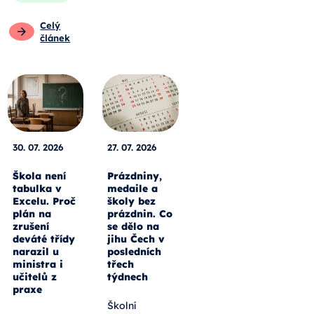
Celý
článek
30. 07. 2026
27. 07. 2026
Škola není
Prázdniny,
tabulka v
medaile a
Excelu. Proč
školy bez
plán na
prázdnin. Co
zrušení
se dělo na
deváté třídy
jihu Čech v
narazil u
posledních
ministra i
třech
učitelů z
týdnech
praxe
Školní