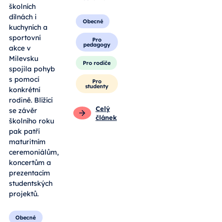
školních
dílnách i
Obecné
kuchyních a
sportovní
Pro
pedagogy
akce v
Milevsku
Pro rodiče
spojila pohyb
s pomocí
Pro
studenty
konkrétní
rodině. Blížící
Celý
se závěr
článek
školního roku
pak patří
maturitním
ceremoniálům,
koncertům a
prezentacím
studentských
projektů.
Obecné