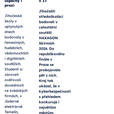
úspěchy i
v IT
praxí
Jihočeští
Jihočeské
středoškoláci
školy v
bodovali v
uplynulých
celostátní
dnech
soutěži
bodovaly v
HAXAGON
řemeslných,
Skirmish
hudebních,
2026. Do
vědomostních
republikového
i digitálních
finále v
soutěžích.
Praze se
Studenti si
probojovalo
zároveň
pět z nich.
ověřovali
Kraj tak
dovednosti
ukázal, že v
ve švédských
kyberbezpečnosti
firmách, v
s přehledem
Jaderné
konkuruje i
elektrárně
největším
Temelín,
městům.