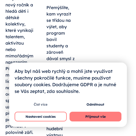
nový ročník a
Přemýšlíte,
hledá děti i
kam vyrazit
dětské
se třídou na
kolektivy,
výlet, aby
které vynikají
program
talentem,
bavil
aktivitou
studenty a
nebo
zároveň
mimořádným
dával smysl z
nasazením.
pohledu
Přihlásit se
Aby byl náš web rychlý a mohli jste využívat
výuky?
mohou mladí
Sousední
všechny pokročilé funkce, musíme používat
lidé z regionu
bavorský
soubory cookies. Dodržujeme GDPR a je nutné
napříč obory
okres
se Vás zeptat, zda souhlasíte.
od umění po
Freyung-
sport,
Grafenau
Číst více
Odmítnout
uzávěrka
hostí
přihlášek je
rozsáhlou
Nastavení cookies
Přijmout vše
podle
Zemskou
pravidel v
hudební
polovině září.
výstavu,