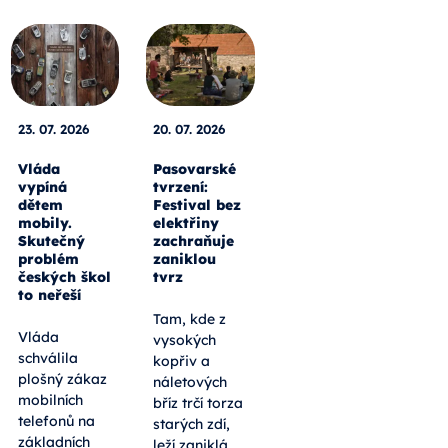
23. 07. 2026
20. 07. 2026
Vláda
Pasovarské
vypíná
tvrzení:
dětem
Festival bez
mobily.
elektřiny
Skutečný
zachraňuje
problém
zaniklou
českých škol
tvrz
to neřeší
Tam, kde z
Vláda
vysokých
schválila
kopřiv a
plošný zákaz
náletových
mobilních
bříz trčí torza
telefonů na
starých zdí,
základních
leží zaniklá