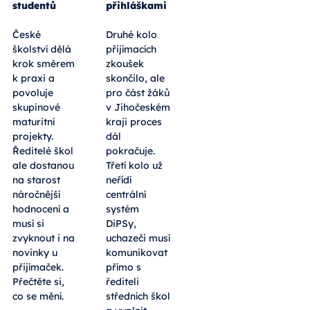
studentů
přihláškami
České
Druhé kolo
školství dělá
přijímacích
krok směrem
zkoušek
k praxi a
skončilo, ale
povoluje
pro část žáků
skupinové
v Jihočeském
maturitní
kraji proces
projekty.
dál
Ředitelé škol
pokračuje.
ale dostanou
Třetí kolo už
na starost
neřídí
náročnější
centrální
hodnocení a
systém
musí si
DiPSy,
zvyknout i na
uchazeči musí
novinky u
komunikovat
přijímaček.
přímo s
Přečtěte si,
řediteli
co se mění.
středních škol