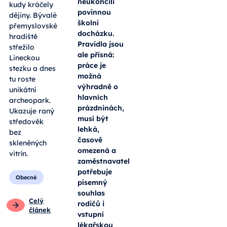
neukončili
kudy kráčely
povinnou
dějiny. Bývalé
školní
přemyslovské
docházku.
hradiště
Pravidla jsou
střežilo
ale přísná:
Lineckou
práce je
stezku a dnes
možná
tu roste
výhradně o
unikátní
hlavních
archeopark.
prázdninách,
Ukazuje raný
musí být
středověk
lehká,
bez
časově
skleněných
omezená a
vitrín.
zaměstnavatel
potřebuje
Obecné
písemný
souhlas
Celý
rodičů i
článek
vstupní
lékařskou