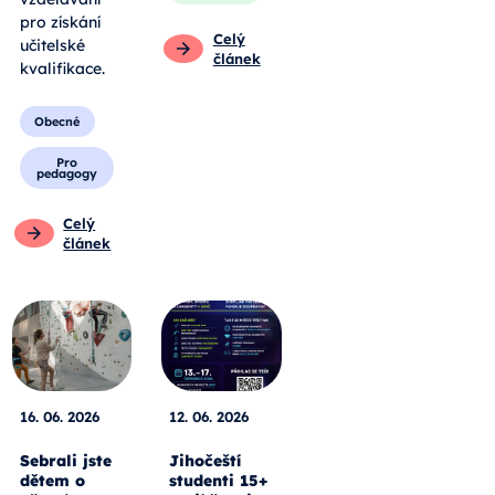
pro získání
Celý
učitelské
článek
kvalifikace.
Obecné
Pro
pedagogy
Celý
článek
16. 06. 2026
12. 06. 2026
Sebrali jste
Jihočeští
dětem o
studenti 15+