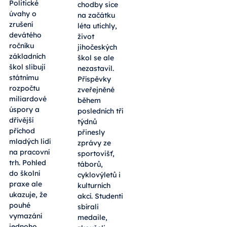
Politické
chodby sice
úvahy o
na začátku
zrušení
léta utichly,
devátého
život
ročníku
jihočeských
základních
škol se ale
škol slibují
nezastavil.
státnímu
Příspěvky
rozpočtu
zveřejněné
miliardové
během
úspory a
posledních tří
dřívější
týdnů
příchod
přinesly
mladých lidí
zprávy ze
na pracovní
sportovišť,
trh. Pohled
táborů,
do školní
cyklovýletů i
praxe ale
kulturních
ukazuje, že
akcí. Studenti
pouhé
sbírali
vymazání
medaile,
jednoho