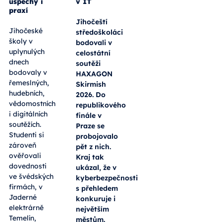
úspěchy i
v IT
praxí
Jihočeští
Jihočeské
středoškoláci
školy v
bodovali v
uplynulých
celostátní
dnech
soutěži
bodovaly v
HAXAGON
řemeslných,
Skirmish
hudebních,
2026. Do
vědomostních
republikového
i digitálních
finále v
soutěžích.
Praze se
Studenti si
probojovalo
zároveň
pět z nich.
ověřovali
Kraj tak
dovednosti
ukázal, že v
ve švédských
kyberbezpečnosti
firmách, v
s přehledem
Jaderné
konkuruje i
elektrárně
největším
Temelín,
městům.