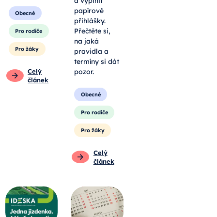
a vyplnit
papírové
Obecné
přihlášky.
Přečtěte si,
Pro rodiče
na jaká
Pro žáky
pravidla a
termíny si dát
Celý
pozor.
článek
Obecné
Pro rodiče
Pro žáky
Celý
článek