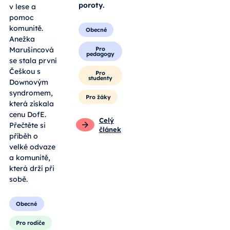
poroty.
v lese a
pomoc
komunitě.
Obecné
Anežka
Pro
Marušincová
pedagogy
se stala první
Češkou s
Pro
studenty
Downovým
syndromem,
Pro žáky
která získala
cenu DofE.
Celý
Přečtěte si
článek
příběh o
velké odvaze
a komunitě,
která drží při
sobě.
Obecné
Pro rodiče