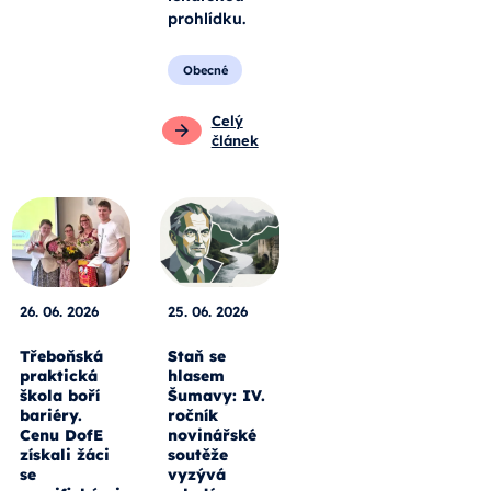
prohlídku.
Obecné
Celý
článek
26. 06. 2026
25. 06. 2026
Třeboňská
Staň se
praktická
hlasem
škola boří
Šumavy: IV.
bariéry.
ročník
Cenu DofE
novinářské
získali žáci
soutěže
se
vyzývá