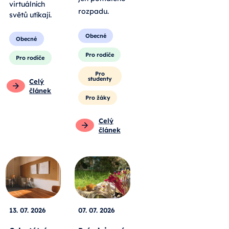
virtuálních
rozpadu
.
světů utíkají.
Obecné
Obecné
Pro rodiče
Pro rodiče
Pro
studenty
Celý
článek
Pro žáky
Celý
článek
13. 07. 2026
07. 07. 2026