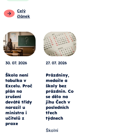
Celý
článek
30. 07. 2026
27. 07. 2026
Škola není
Prázdniny,
tabulka v
medaile a
Excelu. Proč
školy bez
plán na
prázdnin. Co
zrušení
se dělo na
deváté třídy
jihu Čech v
narazil u
posledních
ministra i
třech
učitelů z
týdnech
praxe
Školní