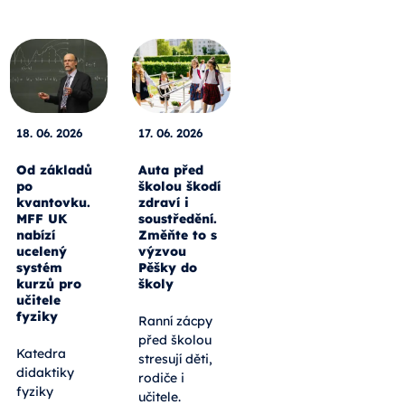
18. 06. 2026
17. 06. 2026
Od základů
Auta před
po
školou škodí
kvantovku.
zdraví i
MFF UK
soustředění.
nabízí
Změňte to s
ucelený
výzvou
systém
Pěšky do
kurzů pro
školy
učitele
fyziky
Ranní zácpy
před školou
Katedra
stresují děti,
didaktiky
rodiče i
fyziky
učitele.