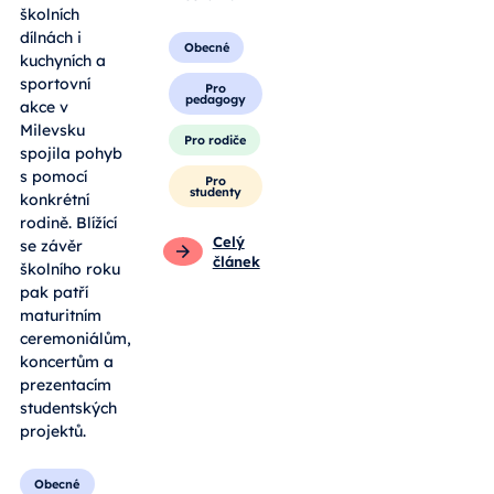
školních
dílnách i
Obecné
kuchyních a
sportovní
Pro
pedagogy
akce v
Milevsku
Pro rodiče
spojila pohyb
s pomocí
Pro
studenty
konkrétní
rodině. Blížící
Celý
se závěr
článek
školního roku
pak patří
maturitním
ceremoniálům,
koncertům a
prezentacím
studentských
projektů.
Obecné