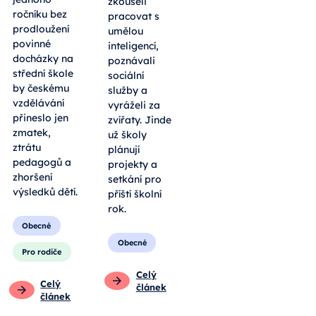
zkoušeli
ročníku bez
pracovat s
prodloužení
umělou
povinné
inteligencí,
docházky na
poznávali
střední škole
sociální
by českému
služby a
vzdělávání
vyráželi za
přineslo jen
zvířaty. Jinde
zmatek,
už školy
ztrátu
plánují
pedagogů a
projekty a
zhoršení
setkání pro
výsledků dětí.
příští školní
rok.
Obecné
Obecné
Pro rodiče
Celý
Celý
článek
článek