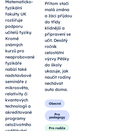
Matematicko-
Přitom stačí
fyzikální
malá změna
fakulty UK
a žáci přijdou
rozšiřuje
do třídy
podporu
klidnější a
učitelů fyziky.
připravení se
Kromě
učit. Desátý
známých
ročník
kurzů pro
celostátní
neaprobované
výzvy Pěšky
fyzikáře
do školy
nabízí také
ukazuje, jak
nadstavbové
naučit rodiny
semináře z
nechávat
mikrosvěta,
auta doma.
relativity či
kvantových
Obecné
technologií a
akreditované
Pro
pedagogy
programy
celoživotního
Pro rodiče
vzdělávání