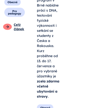
program v
Obecné
Brně nabídne
práci s DNA,
Pro
pedagogy
testování
fyzické
Celý
výkonnosti i
článek
setkání se
studenty z
Česka a
Rakouska.
Kurz
proběhne od
13. do 17.
července a
pro vybrané
účastníky je
zcela zdarma
včetně
ubytování a
stravy
.
Obecné