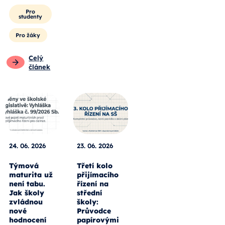
Pro
studenty
Pro žáky
Celý
článek
24. 06. 2026
23. 06. 2026
Týmová
Třetí kolo
maturita už
přijímacího
není tabu.
řízení na
Jak školy
střední
zvládnou
školy:
nové
Průvodce
hodnocení
papírovými