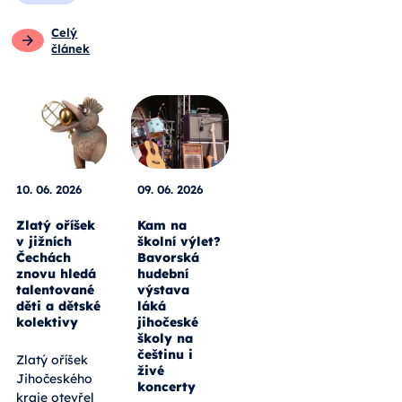
Celý
článek
10. 06. 2026
09. 06. 2026
Zlatý oříšek
Kam na
v jižních
školní výlet?
Čechách
Bavorská
znovu hledá
hudební
talentované
výstava
děti a dětské
láká
kolektivy
jihočeské
školy na
češtinu i
Zlatý oříšek
živé
Jihočeského
koncerty
kraje otevřel