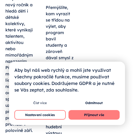
nový ročník a
Přemýšlíte,
hledá děti i
kam vyrazit
dětské
se třídou na
kolektivy,
výlet, aby
které vynikají
program
talentem,
bavil
aktivitou
studenty a
nebo
zároveň
mimořádným
dával smysl z
nasazením.
pohledu
Přihlásit se
Aby byl náš web rychlý a mohli jste využívat
výuky?
mohou mladí
Sousední
všechny pokročilé funkce, musíme používat
lidé z regionu
bavorský
soubory cookies. Dodržujeme GDPR a je nutné
napříč obory
okres
se Vás zeptat, zda souhlasíte.
od umění po
Freyung-
sport,
Grafenau
Číst více
Odmítnout
uzávěrka
hostí
přihlášek je
rozsáhlou
Nastavení cookies
Přijmout vše
podle
Zemskou
pravidel v
hudební
polovině září.
výstavu,