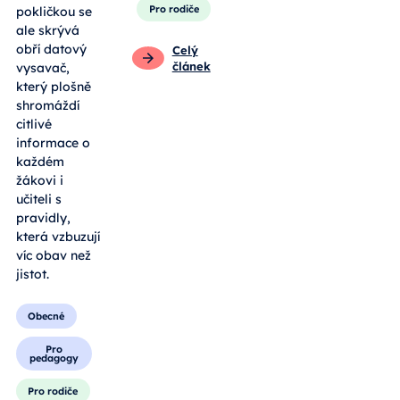
Pro rodiče
pokličkou se
ale skrývá
obří datový
Celý
článek
vysavač,
který plošně
shromáždí
citlivé
informace o
každém
žákovi i
učiteli s
pravidly,
která vzbuzují
víc obav než
jistot.
Obecné
Pro
pedagogy
Pro rodiče