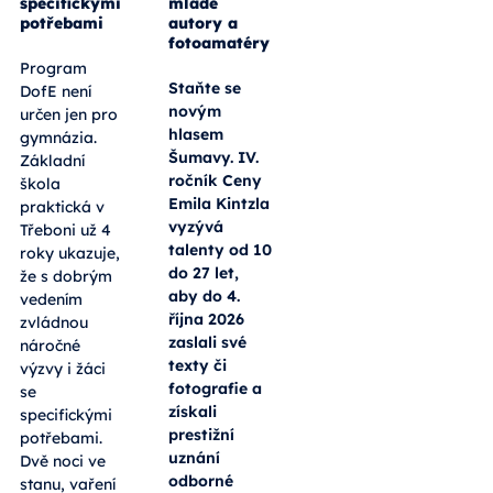
specifickými
mladé
potřebami
autory a
fotoamatéry
Program
Staňte se
DofE není
novým
určen jen pro
hlasem
gymnázia.
Šumavy. IV.
Základní
ročník Ceny
škola
Emila Kintzla
praktická v
vyzývá
Třeboni už 4
talenty od 10
roky ukazuje,
do 27 let,
že s dobrým
aby do 4.
vedením
října 2026
zvládnou
zaslali své
náročné
texty či
výzvy i žáci
fotografie a
se
získali
specifickými
prestižní
potřebami.
uznání
Dvě noci ve
odborné
stanu, vaření