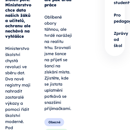
student
Ministerstvo
práce
chce data
Pro
našich žáků
Oblíbené
a učitelů,
pedago
obory
ochranu ale
táhnou, ale
nechává na
Zprávy
tvrdě narážejí
vyhlášce
od
na realitu
škol
trhu. Srovnali
Ministerstvo
jsme šance
školství
na přijetí se
chystá
šancí na
revoluci ve
získání místa.
sběru dat.
Zjistěte, kde
Dva nové
se jistota
registry mají
uplatnění
nahradit
potkává se
zastaralé
snazšími
výkazy a
přijímačkami.
pomoci řídit
školství
moderně.
Obecné
Pod