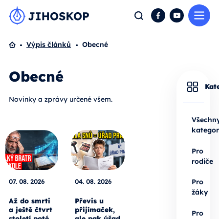
Me
Hledat
Facebook
YouTube
Domů
Výpis článků
Obecné
Obecné
Kat
Novinky a zprávy určené všem.
Všechn
kategor
Pro
rodiče
07. 08. 2026
04. 08. 2026
Pro
žáky
Až do smrti
Převis u
a ještě čtvrt
přijímaček,
Pro
století poté.
ale pak úřad