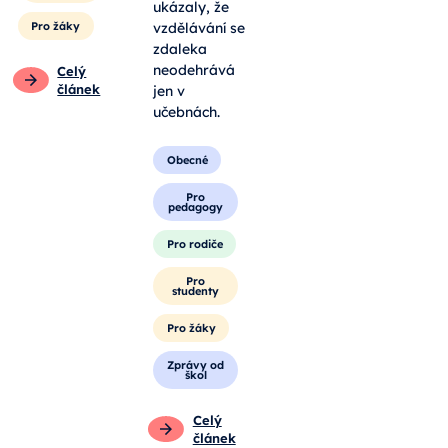
ukázaly, že
Pro žáky
vzdělávání se
zdaleka
neodehrává
Celý
článek
jen v
učebnách.
Obecné
Pro
pedagogy
Pro rodiče
Pro
studenty
Pro žáky
Zprávy od
škol
Celý
článek