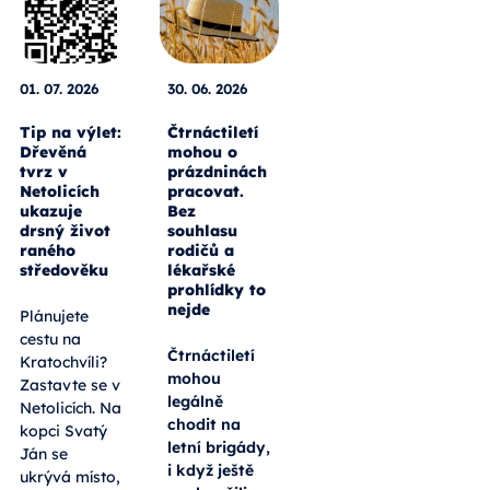
01. 07. 2026
30. 06. 2026
Tip na výlet:
Čtrnáctiletí
Dřevěná
mohou o
tvrz v
prázdninách
Netolicích
pracovat.
ukazuje
Bez
drsný život
souhlasu
raného
rodičů a
středověku
lékařské
prohlídky to
nejde
Plánujete
cestu na
Čtrnáctiletí
Kratochvíli?
mohou
Zastavte se v
legálně
Netolicích. Na
chodit na
kopci Svatý
letní brigády,
Ján se
i když ještě
ukrývá místo,