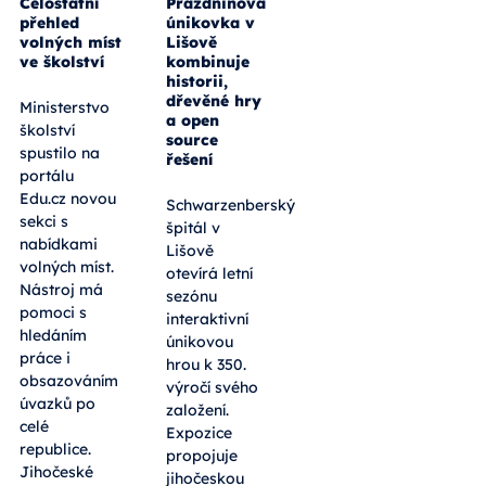
Celostátní
Prázdninová
přehled
únikovka v
volných míst
Lišově
ve školství
kombinuje
historii,
dřevěné hry
Ministerstvo
a open
školství
source
spustilo na
řešení
portálu
Edu.cz novou
Schwarzenberský
sekci s
špitál v
nabídkami
Lišově
volných míst.
otevírá letní
Nástroj má
sezónu
pomoci s
interaktivní
hledáním
únikovou
práce i
hrou k 350.
obsazováním
výročí svého
úvazků po
založení.
celé
Expozice
republice.
propojuje
Jihočeské
jihočeskou