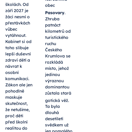
školách. Od
obec
září 2027 je
Pasovary
.
žáci nesmí o
Zhruba
přestávkách
patnáct
vůbec
kilometrů od
vytáhnout.
turistického
Kabinet si od
ruchu
toho slibuje
Českého
lepší duševní
Krumlova se
zdraví dětí a
rozkládá
návrat k
místo, jehož
osobní
jedinou
komunikaci.
výraznou
Zákon ale jen
dominantou
pohodlně
zůstala stará
maskuje
gotická věž
.
skutečnost,
Ta byla
že netušíme,
dlouhá
proč děti
desetiletí
před školní
svědkem už
realitou do
jen pomalého