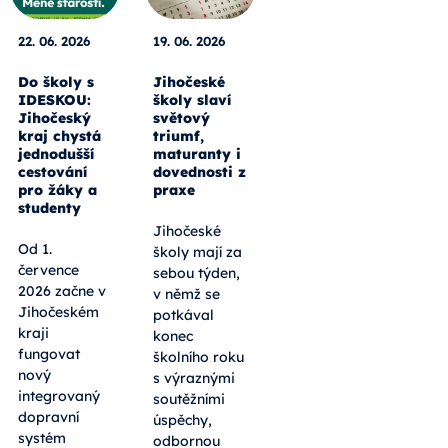
22. 06. 2026
19. 06. 2026
Do školy s
Jihočeské
IDESKOU:
školy slaví
Jihočeský
světový
kraj chystá
triumf,
jednodušší
maturanty i
cestování
dovednosti z
pro žáky a
praxe
studenty
Jihočeské
Od 1.
školy mají za
července
sebou týden,
2026 začne v
v němž se
Jihočeském
potkával
kraji
konec
fungovat
školního roku
nový
s výraznými
integrovaný
soutěžními
dopravní
úspěchy,
systém
odbornou