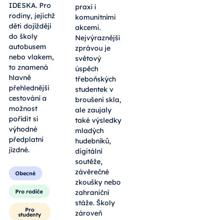
IDESKA. Pro
praxí i
rodiny, jejichž
komunitními
děti dojíždějí
akcemi.
do školy
Nejvýraznější
autobusem
zprávou je
nebo vlakem,
světový
to znamená
úspěch
hlavně
třeboňských
přehlednější
studentek v
cestování a
broušení skla,
možnost
ale zaujaly
pořídit si
také výsledky
výhodné
mladých
předplatní
hudebníků,
jízdné.
digitální
soutěže,
závěrečné
Obecné
zkoušky nebo
Pro rodiče
zahraniční
stáže. Školy
Pro
zároveň
studenty