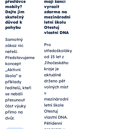
přestávce
mají šanci
mobily?
vyrazit
Dejte jim
zdarma na
skutečný
mezinárodní
důvod k
letní školu
pohybu
Otestuj
vlastní DNA
Samotný
Pro
zákaz nic
středoškoláky
neřeší.
od 15 let z
Představujeme
Jihočeského
koncept
kraje je
„Aktivní
aktuálně
škola“ a
drženo pět
příklady
volných míst
ředitelů, kteří
v
se nebáli
mezinárodní
přesunout
letní škole
část výuky
Otestuj
přímo na
vlastní DNA.
dvůr.
Pětidenní