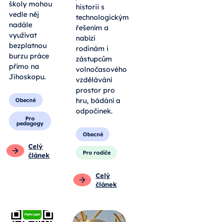
školy mohou
historii s
vedle něj
technologickým
nadále
řešením a
využívat
nabízí
bezplatnou
rodinám i
burzu práce
zástupcům
přímo na
volnočasového
Jihoskopu.
vzdělávání
prostor pro
hru, bádání a
Obecné
odpočinek.
Pro
pedagogy
Obecné
Celý
Pro rodiče
článek
Celý
článek