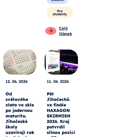
Pro
studenty
Celý
článek
12. 06. 2026
11. 06. 2026
Od
Pět
světového
Jihočechů
zlata ve skle
ve finále
po jadernou
HAXAGON
maturitu.
SKIRMISH
Jihočeské
2026. Kraj
školy
potvrdil
uzavírají rok
silnou pozici