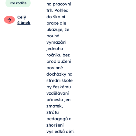
Pro rodiče
na pracovní
trh. Pohled
do školní
Celý
článek
praxe ale
ukazuje, že
pouhé
vymazání
jednoho
ročníku bez
prodloužení
povinné
docházky na
střední škole
by českému
vzdělávání
přineslo jen
zmatek,
ztrátu
pedagogů a
zhoršení
výsledků dětí.