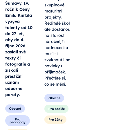
Šumavy. IV.
skupinové
ročník Ceny
maturitní
Emila Kintzla
projekty.
vyzývá
Ředitelé škol
talenty od 10
ale dostanou
do 27 let,
na starost
aby do 4.
náročnější
října 2026
hodnocení a
zaslali své
musí si
texty či
zvyknout i na
fotografie a
novinky u
získali
přijímaček.
prestižní
Přečtěte si,
uznání
co se mění.
odborné
poroty.
Obecné
Obecné
Pro rodiče
Pro
Pro žáky
pedagogy