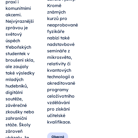
praxí i
Kromě
komunitními
známých
akcemi.
kurzů pro
Nejvýraznější
neaprobované
zprávou je
fyzikáře
světový
nabízí také
úspěch
nadstavbové
třeboňských
semináře z
studentek v
mikrosvěta,
broušení skla,
relativity či
ale zaujaly
kvantových
také výsledky
technologií a
mladých
akreditované
hudebníků,
programy
digitální
celoživotního
soutěže,
vzdělávání
závěrečné
pro získání
zkoušky nebo
učitelské
zahraniční
kvalifikace.
stáže. Školy
zároveň
Obecné
ukázaly, že