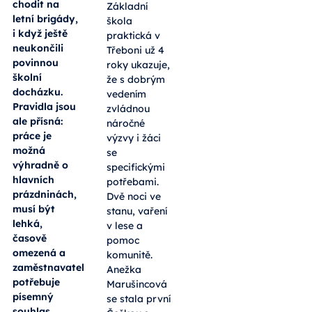
chodit na
Základní
letní brigády,
škola
i když ještě
praktická v
neukončili
Třeboni už 4
povinnou
roky ukazuje,
školní
že s dobrým
docházku.
vedením
Pravidla jsou
zvládnou
ale přísná:
náročné
práce je
výzvy i žáci
možná
se
výhradně o
specifickými
hlavních
potřebami.
prázdninách,
Dvě noci ve
musí být
stanu, vaření
lehká,
v lese a
časově
pomoc
omezená a
komunitě.
zaměstnavatel
Anežka
potřebuje
Marušincová
písemný
se stala první
souhlas