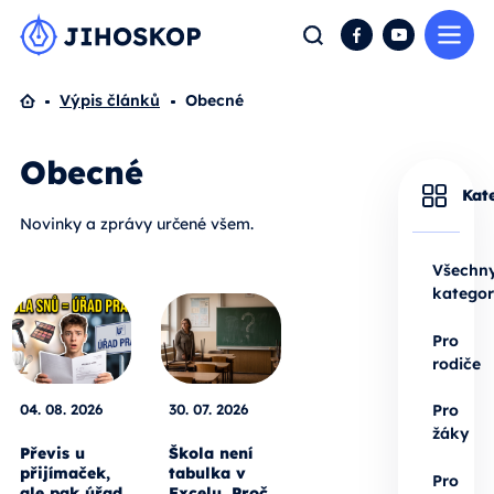
Me
Hledat
Facebook
YouTube
Domů
Výpis článků
Obecné
Obecné
Kat
Novinky a zprávy určené všem.
Všechn
kategor
Pro
rodiče
04. 08. 2026
30. 07. 2026
Pro
žáky
Převis u
Škola není
přijímaček,
tabulka v
Pro
ale pak úřad
Excelu. Proč