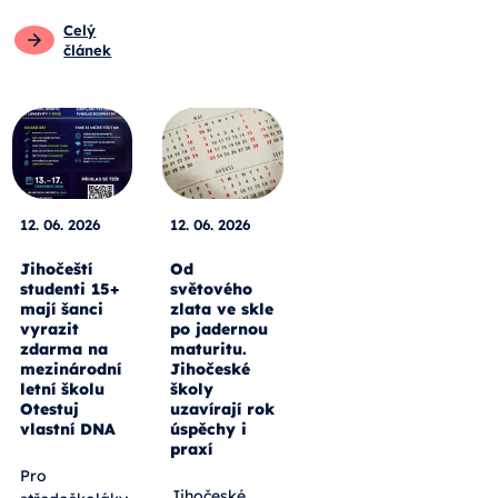
Celý
článek
12. 06. 2026
12. 06. 2026
Jihočeští
Od
studenti 15+
světového
mají šanci
zlata ve skle
vyrazit
po jadernou
zdarma na
maturitu.
mezinárodní
Jihočeské
letní školu
školy
Otestuj
uzavírají rok
vlastní DNA
úspěchy i
praxí
Pro
Jihočeské