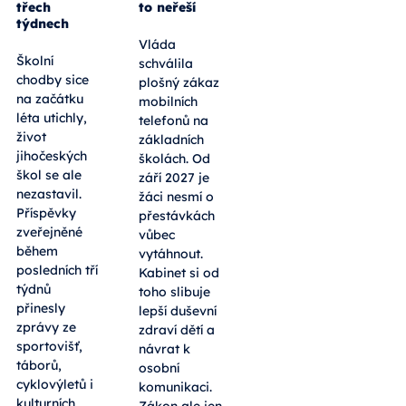
třech
to neřeší
týdnech
Vláda
Školní
schválila
chodby sice
plošný zákaz
na začátku
mobilních
léta utichly,
telefonů na
život
základních
jihočeských
školách. Od
škol se ale
září 2027 je
nezastavil.
žáci nesmí o
Příspěvky
přestávkách
zveřejněné
vůbec
během
vytáhnout.
posledních tří
Kabinet si od
týdnů
toho slibuje
přinesly
lepší duševní
zprávy ze
zdraví dětí a
sportovišť,
návrat k
táborů,
osobní
cyklovýletů i
komunikaci.
kulturních