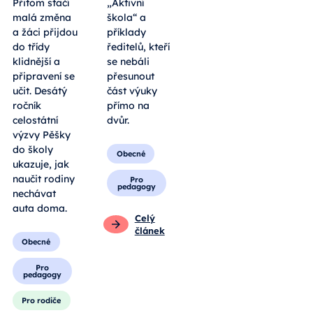
Přitom stačí
„Aktivní
malá změna
škola“ a
a žáci přijdou
příklady
do třídy
ředitelů, kteří
klidnější a
se nebáli
připravení se
přesunout
učit. Desátý
část výuky
ročník
přímo na
celostátní
dvůr.
výzvy Pěšky
do školy
Obecné
ukazuje, jak
naučit rodiny
Pro
pedagogy
nechávat
auta doma.
Celý
článek
Obecné
Pro
pedagogy
Pro rodiče