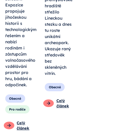
Expozice
hradiště
propojuje
střežilo
jihočeskou
Lineckou
historii s
stezku a dnes
technologickým
tu roste
řešením a
unikátní
nabízí
archeopark.
rodinám i
Ukazuje raný
zástupcům
středověk
volnočasového
bez
vzdělávání
skleněných
prostor pro
vitrín.
hru, bádání a
odpočinek.
Obecné
Obecné
Celý
článek
Pro rodiče
Celý
článek