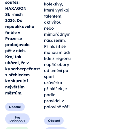
soutěži
kolektivy,
HAXAGON
které vynikají
Skirmish
talentem,
2026. Do
aktivitou
republikového
nebo
finále v
mimořádným
Praze se
nasazením.
probojovalo
Přihlásit se
pět z nich.
mohou mladí
Kraj tak
lidé z regionu
ukázal, že v
napříč obory
kyberbezpečnosti
od umění po
s přehledem
sport,
konkuruje i
uzávěrka
největším
přihlášek je
městům.
podle
pravidel v
polovině září.
Obecné
Pro
pedagogy
Obecné