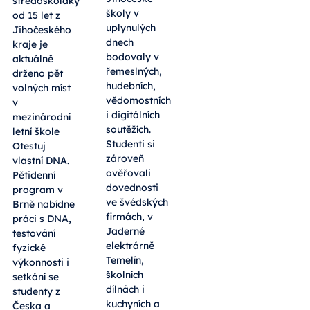
středoškoláky
školy v
od 15 let z
uplynulých
Jihočeského
dnech
kraje je
bodovaly v
aktuálně
řemeslných,
drženo pět
hudebních,
volných míst
vědomostních
v
i digitálních
mezinárodní
soutěžích.
letní škole
Studenti si
Otestuj
zároveň
vlastní DNA.
ověřovali
Pětidenní
dovednosti
program v
ve švédských
Brně nabídne
firmách, v
práci s DNA,
Jaderné
testování
elektrárně
fyzické
Temelín,
výkonnosti i
školních
setkání se
dílnách i
studenty z
kuchyních a
Česka a