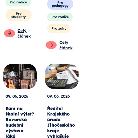
Pro rodiče
Pro
pedagogy
Pro
studenty
Pro rodiče
Pro žáky
Celý
článek
Celý
článek
09. 06. 2026
09. 06. 2026
Kam na
Ředitel
školní výlet?
Krajského
Bavorská
úřadu
hudební
Jihočeského
výstava
kraje
láká
vyhlašuje