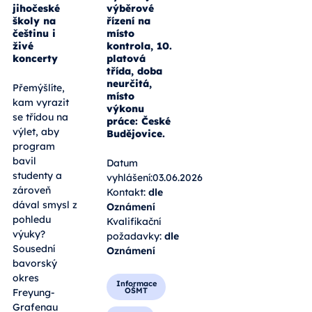
jihočeské
výběrové
školy na
řízení na
češtinu i
místo
živé
kontrola, 10.
koncerty
platová
třída, doba
neurčitá,
Přemýšlíte,
místo
kam vyrazit
výkonu
se třídou na
práce: České
výlet, aby
Budějovice.
program
bavil
Datum
studenty a
vyhlášení:03.06.2026
zároveň
Kontakt:
dle
dával smysl z
Oznámení
pohledu
Kvalifikační
výuky?
požadavky:
dle
Sousední
Oznámení
bavorský
okres
Informace
OŠMT
Freyung-
Grafenau