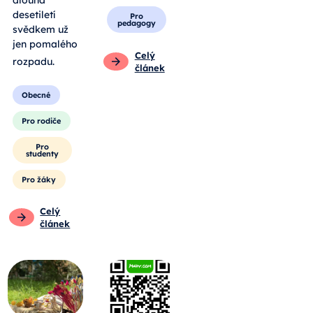
dlouhá
desetiletí
Pro
pedagogy
svědkem už
jen pomalého
Celý
rozpadu
.
článek
Obecné
Pro rodiče
Pro
studenty
Pro žáky
Celý
článek