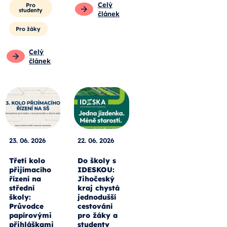
Celý
Pro
studenty
článek
Pro žáky
Celý
článek
23. 06. 2026
22. 06. 2026
Třetí kolo
Do školy s
přijímacího
IDESKOU:
řízení na
Jihočeský
střední
kraj chystá
školy:
jednodušší
Průvodce
cestování
papírovými
pro žáky a
přihláškami
studenty