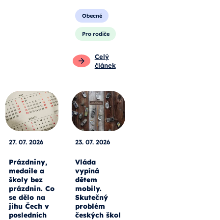
Obecné
Pro rodiče
Celý
článek
27. 07. 2026
23. 07. 2026
Prázdniny,
Vláda
medaile a
vypíná
školy bez
dětem
prázdnin. Co
mobily.
se dělo na
Skutečný
jihu Čech v
problém
posledních
českých škol