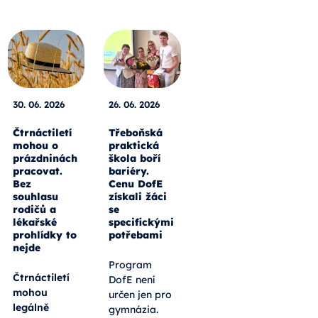
30. 06. 2026
26. 06. 2026
Čtrnáctiletí
Třeboňská
mohou o
praktická
prázdninách
škola boří
pracovat.
bariéry.
Bez
Cenu DofE
souhlasu
získali žáci
rodičů a
se
lékařské
specifickými
prohlídky to
potřebami
nejde
Program
Čtrnáctiletí
DofE není
mohou
určen jen pro
legálně
gymnázia.