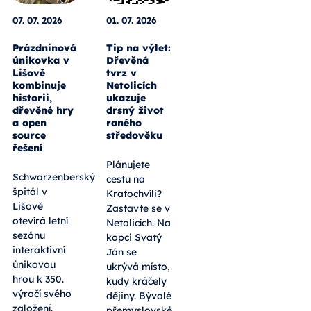
07. 07. 2026
01. 07. 2026
Prázdninová
Tip na výlet:
únikovka v
Dřevěná
Lišově
tvrz v
kombinuje
Netolicích
historii,
ukazuje
dřevěné hry
drsný život
a open
raného
source
středověku
řešení
Plánujete
Schwarzenberský
cestu na
špitál v
Kratochvíli?
Lišově
Zastavte se v
otevírá letní
Netolicích. Na
sezónu
kopci Svatý
interaktivní
Ján se
únikovou
ukrývá místo,
hrou k 350.
kudy kráčely
výročí svého
dějiny. Bývalé
založení.
přemyslovské