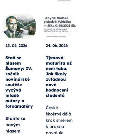
25. 06. 2026
24. 06. 2026
Staň se
Týmová
hlasem
maturita už
Šumavy: IV.
není tabu.
ročník
Jak školy
novinářské
zvládnou
soutěže
nové
vyzývá
hodnocení
mladé
studentů
autory a
fotoamatéry
České
školství dělá
Staňte se
krok směrem
novým
k praxi a
hlasem
povoluje