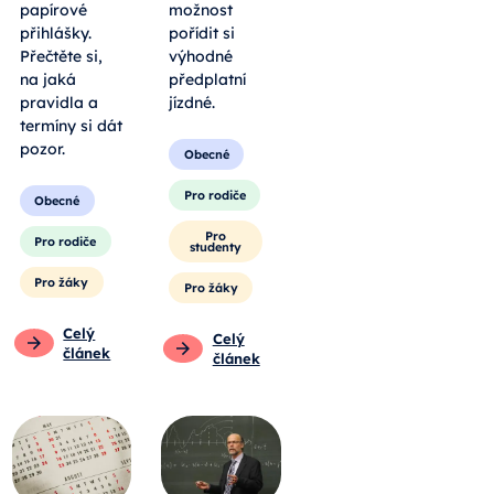
papírové
možnost
přihlášky.
pořídit si
Přečtěte si,
výhodné
na jaká
předplatní
pravidla a
jízdné.
termíny si dát
pozor.
Obecné
Pro rodiče
Obecné
Pro
Pro rodiče
studenty
Pro žáky
Pro žáky
Celý
Celý
článek
článek