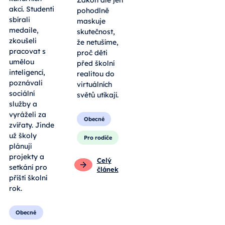
Zákon ale jen
akcí. Studenti
pohodlně
sbírali
maskuje
medaile,
skutečnost,
zkoušeli
že netušíme,
pracovat s
proč děti
umělou
před školní
inteligencí,
realitou do
poznávali
virtuálních
sociální
světů utíkají.
služby a
vyráželi za
Obecné
zvířaty. Jinde
už školy
Pro rodiče
plánují
projekty a
Celý
setkání pro
článek
příští školní
rok.
Obecné