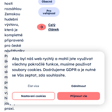
Obecné
hostí
rozsáhlou
Pro
veřejnost
Zemskou
hudební
výstavu,
Celý
článek
která je
kompletně
připravená
pro české
návštěvníky.
Pro jihočeské
Aby byl náš web rychlý a mohli jste využívat
školy se zde
všechny pokročilé funkce, musíme používat
otevírá
soubory cookies. Dodržujeme GDPR a je nutné
skvělá
se Vás zeptat, zda souhlasíte.
možnost, jak
propojit
Číst více
Odmítnout
hudební
výchovu,
Nastavení cookies
Přijmout vše
historii a cizí
jazyky v
praxi.