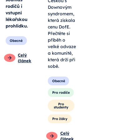
Češkou s
rodičů i
Downovým
vstupní
syndromem,
lékařskou
která získala
prohlídku.
cenu DofE.
Přečtěte si
příběh o
Obecné
velké odvaze
a komunitě,
Celý
která drží při
článek
sobě.
Obecné
Pro rodiče
Pro
studenty
Pro žáky
Celý
článek