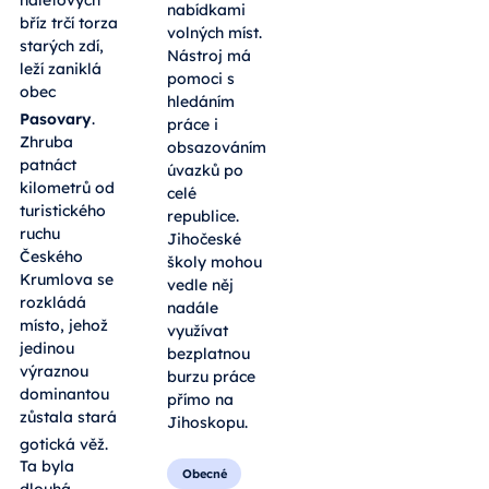
nabídkami
bříz trčí torza
volných míst.
starých zdí,
Nástroj má
leží zaniklá
pomoci s
obec
hledáním
Pasovary
.
práce i
Zhruba
obsazováním
patnáct
úvazků po
kilometrů od
celé
turistického
republice.
ruchu
Jihočeské
Českého
školy mohou
Krumlova se
vedle něj
rozkládá
nadále
místo, jehož
využívat
jedinou
bezplatnou
výraznou
burzu práce
dominantou
přímo na
zůstala stará
Jihoskopu.
gotická věž
.
Ta byla
Obecné