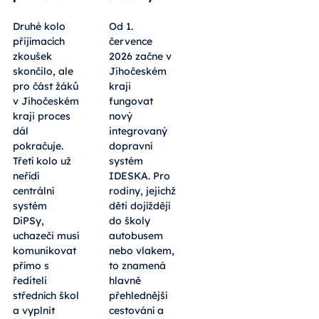
Druhé kolo
Od 1.
přijímacích
července
zkoušek
2026 začne v
skončilo, ale
Jihočeském
pro část žáků
kraji
v Jihočeském
fungovat
kraji proces
nový
dál
integrovaný
pokračuje.
dopravní
Třetí kolo už
systém
neřídí
IDESKA. Pro
centrální
rodiny, jejichž
systém
děti dojíždějí
DiPSy,
do školy
uchazeči musí
autobusem
komunikovat
nebo vlakem,
přímo s
to znamená
řediteli
hlavně
středních škol
přehlednější
a vyplnit
cestování a