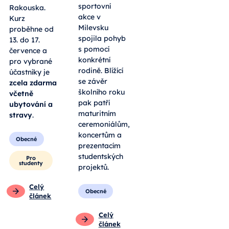
sportovní
Rakouska.
akce v
Kurz
Milevsku
proběhne od
spojila pohyb
13. do 17.
s pomocí
července a
konkrétní
pro vybrané
rodině. Blížící
účastníky je
se závěr
zcela zdarma
školního roku
včetně
pak patří
ubytování a
maturitním
stravy
.
ceremoniálům,
koncertům a
Obecné
prezentacím
studentských
Pro
studenty
projektů.
Celý
Obecné
článek
Celý
článek