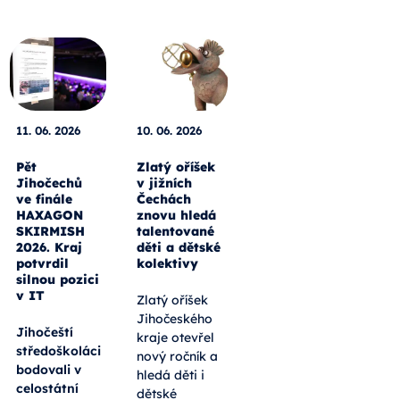
11. 06. 2026
10. 06. 2026
Pět
Zlatý oříšek
Jihočechů
v jižních
ve finále
Čechách
HAXAGON
znovu hledá
SKIRMISH
talentované
2026. Kraj
děti a dětské
potvrdil
kolektivy
silnou pozici
v IT
Zlatý oříšek
Jihočeského
Jihočeští
kraje otevřel
středoškoláci
nový ročník a
bodovali v
hledá děti i
celostátní
dětské