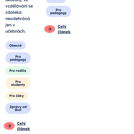
vzdělávání se
Pro
zdaleka
pedagogy
neodehrává
jen v
Celý
učebnách.
článek
Obecné
Pro
pedagogy
Pro rodiče
Pro
studenty
Pro žáky
Zprávy od
škol
Celý
článek