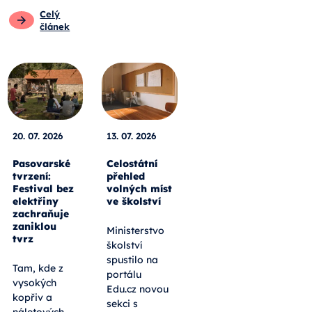
Celý
článek
20. 07. 2026
13. 07. 2026
Pasovarské
Celostátní
tvrzení:
přehled
Festival bez
volných míst
elektřiny
ve školství
zachraňuje
zaniklou
Ministerstvo
tvrz
školství
spustilo na
Tam, kde z
portálu
vysokých
Edu.cz novou
kopřiv a
sekci s
náletových