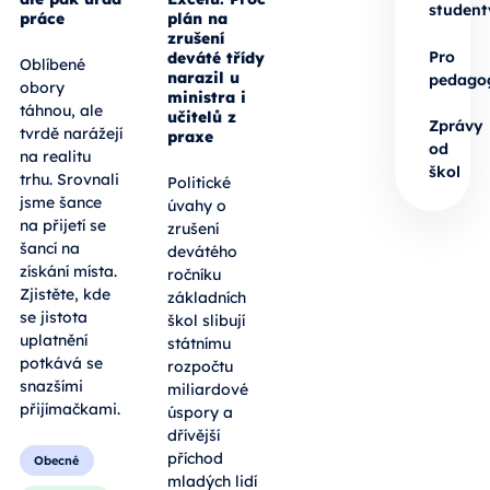
student
práce
plán na
zrušení
Pro
deváté třídy
Oblíbené
narazil u
pedago
obory
ministra i
táhnou, ale
učitelů z
Zprávy
tvrdě narážejí
praxe
od
na realitu
škol
trhu. Srovnali
Politické
jsme šance
úvahy o
na přijetí se
zrušení
šancí na
devátého
získání místa.
ročníku
Zjistěte, kde
základních
se jistota
škol slibují
uplatnění
státnímu
potkává se
rozpočtu
snazšími
miliardové
přijímačkami.
úspory a
dřívější
příchod
Obecné
mladých lidí