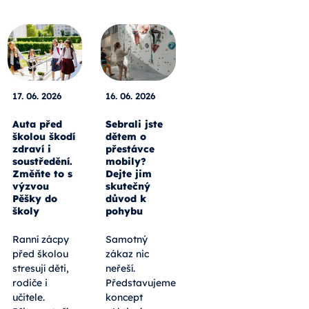
17. 06. 2026
16. 06. 2026
Auta před
Sebrali jste
školou škodí
dětem o
zdraví i
přestávce
soustředění.
mobily?
Změňte to s
Dejte jim
výzvou
skutečný
Pěšky do
důvod k
školy
pohybu
Ranní zácpy
Samotný
před školou
zákaz nic
stresují děti,
neřeší.
rodiče i
Představujeme
učitele.
koncept