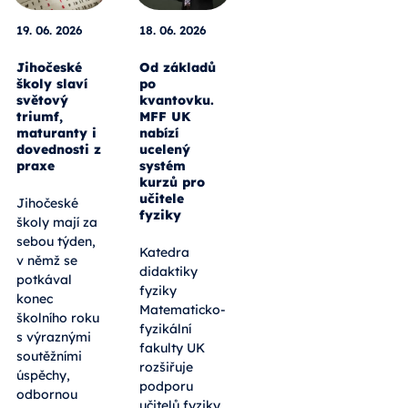
19. 06. 2026
18. 06. 2026
Jihočeské
Od základů
školy slaví
po
světový
kvantovku.
triumf,
MFF UK
maturanty i
nabízí
dovednosti z
ucelený
praxe
systém
kurzů pro
učitele
Jihočeské
fyziky
školy mají za
sebou týden,
Katedra
v němž se
didaktiky
potkával
fyziky
konec
Matematicko-
školního roku
fyzikální
s výraznými
fakulty UK
soutěžními
rozšiřuje
úspěchy,
podporu
odbornou
učitelů fyziky.