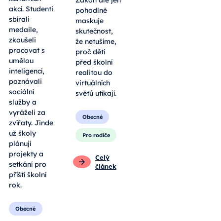
Zákon ale jen
akcí. Studenti
pohodlně
sbírali
maskuje
medaile,
skutečnost,
zkoušeli
že netušíme,
pracovat s
proč děti
umělou
před školní
inteligencí,
realitou do
poznávali
virtuálních
sociální
světů utíkají.
služby a
vyráželi za
Obecné
zvířaty. Jinde
už školy
Pro rodiče
plánují
projekty a
Celý
setkání pro
článek
příští školní
rok.
Obecné