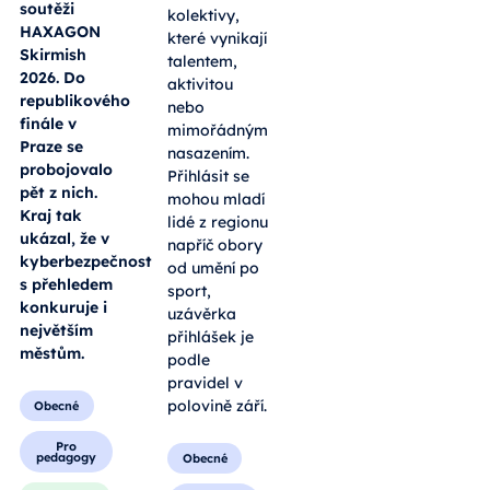
soutěži
kolektivy,
HAXAGON
které vynikají
Skirmish
talentem,
2026. Do
aktivitou
republikového
nebo
finále v
mimořádným
Praze se
nasazením.
probojovalo
Přihlásit se
pět z nich.
mohou mladí
Kraj tak
lidé z regionu
ukázal, že v
napříč obory
kyberbezpečnosti
od umění po
s přehledem
sport,
konkuruje i
uzávěrka
největším
přihlášek je
městům.
podle
pravidel v
polovině září.
Obecné
Pro
pedagogy
Obecné