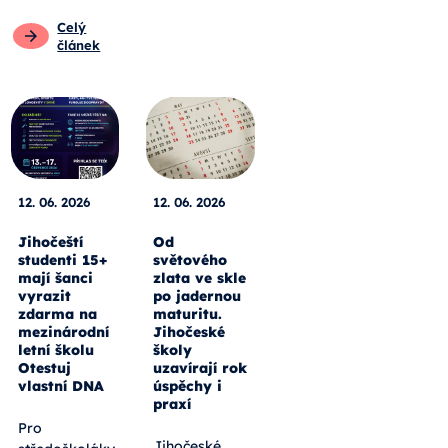
Celý
článek
12. 06. 2026
12. 06. 2026
Jihočeští
Od
studenti 15+
světového
mají šanci
zlata ve skle
vyrazit
po jadernou
zdarma na
maturitu.
mezinárodní
Jihočeské
letní školu
školy
Otestuj
uzavírají rok
vlastní DNA
úspěchy i
praxí
Pro
Jihočeské