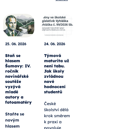
25. 06. 2026
24. 06. 2026
Staň se
Týmová
hlasem
maturita už
Šumavy: IV.
není tabu.
ročník
Jak školy
novinářské
zvládnou
soutěže
nové
vyzývá
hodnocení
mladé
studentů
autory a
fotoamatéry
České
školství dělá
Staňte se
krok směrem
novým
k praxi a
hlasem
povoluje