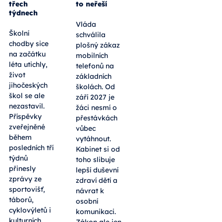
třech
to neřeší
týdnech
Vláda
Školní
schválila
chodby sice
plošný zákaz
na začátku
mobilních
léta utichly,
telefonů na
život
základních
jihočeských
školách. Od
škol se ale
září 2027 je
nezastavil.
žáci nesmí o
Příspěvky
přestávkách
zveřejněné
vůbec
během
vytáhnout.
posledních tří
Kabinet si od
týdnů
toho slibuje
přinesly
lepší duševní
zprávy ze
zdraví dětí a
sportovišť,
návrat k
táborů,
osobní
cyklovýletů i
komunikaci.
kulturních