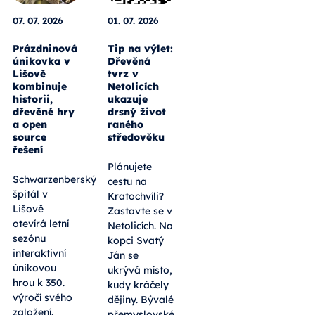
07. 07. 2026
01. 07. 2026
Prázdninová
Tip na výlet:
únikovka v
Dřevěná
Lišově
tvrz v
kombinuje
Netolicích
historii,
ukazuje
dřevěné hry
drsný život
a open
raného
source
středověku
řešení
Plánujete
Schwarzenberský
cestu na
špitál v
Kratochvíli?
Lišově
Zastavte se v
otevírá letní
Netolicích. Na
sezónu
kopci Svatý
interaktivní
Ján se
únikovou
ukrývá místo,
hrou k 350.
kudy kráčely
výročí svého
dějiny. Bývalé
založení.
přemyslovské