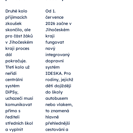
Druhé kolo
Od 1.
přijímacích
července
zkoušek
2026 začne v
skončilo, ale
Jihočeském
pro část žáků
kraji
v Jihočeském
fungovat
kraji proces
nový
dál
integrovaný
pokračuje.
dopravní
Třetí kolo už
systém
neřídí
IDESKA. Pro
centrální
rodiny, jejichž
systém
děti dojíždějí
DiPSy,
do školy
uchazeči musí
autobusem
komunikovat
nebo vlakem,
přímo s
to znamená
řediteli
hlavně
středních škol
přehlednější
a vyplnit
cestování a