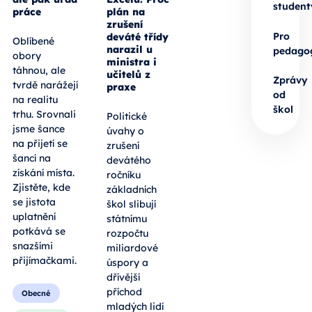
student
práce
plán na
zrušení
Pro
deváté třídy
Oblíbené
narazil u
pedago
obory
ministra i
táhnou, ale
učitelů z
Zprávy
tvrdě narážejí
praxe
od
na realitu
škol
trhu. Srovnali
Politické
jsme šance
úvahy o
na přijetí se
zrušení
šancí na
devátého
získání místa.
ročníku
Zjistěte, kde
základních
se jistota
škol slibují
uplatnění
státnímu
potkává se
rozpočtu
snazšími
miliardové
přijímačkami.
úspory a
dřívější
příchod
Obecné
mladých lidí