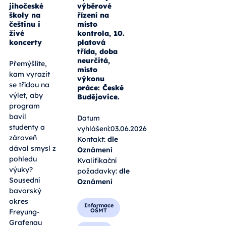
jihočeské
výběrové
školy na
řízení na
češtinu i
místo
živé
kontrola, 10.
koncerty
platová
třída, doba
neurčitá,
Přemýšlíte,
místo
kam vyrazit
výkonu
se třídou na
práce: České
výlet, aby
Budějovice.
program
bavil
Datum
studenty a
vyhlášení:03.06.2026
zároveň
Kontakt:
dle
dával smysl z
Oznámení
pohledu
Kvalifikační
výuky?
požadavky:
dle
Sousední
Oznámení
bavorský
okres
Informace
OŠMT
Freyung-
Grafenau