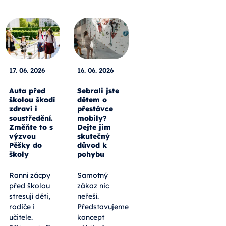
17. 06. 2026
16. 06. 2026
Auta před
Sebrali jste
školou škodí
dětem o
zdraví i
přestávce
soustředění.
mobily?
Změňte to s
Dejte jim
výzvou
skutečný
Pěšky do
důvod k
školy
pohybu
Ranní zácpy
Samotný
před školou
zákaz nic
stresují děti,
neřeší.
rodiče i
Představujeme
učitele.
koncept