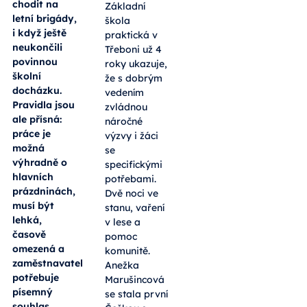
chodit na
Základní
letní brigády,
škola
i když ještě
praktická v
neukončili
Třeboni už 4
povinnou
roky ukazuje,
školní
že s dobrým
docházku.
vedením
Pravidla jsou
zvládnou
ale přísná:
náročné
práce je
výzvy i žáci
možná
se
výhradně o
specifickými
hlavních
potřebami.
prázdninách,
Dvě noci ve
musí být
stanu, vaření
lehká,
v lese a
časově
pomoc
omezená a
komunitě.
zaměstnavatel
Anežka
potřebuje
Marušincová
písemný
se stala první
souhlas