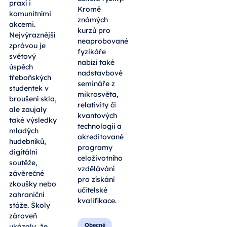
praxí i
Kromě
komunitními
známých
akcemi.
kurzů pro
Nejvýraznější
neaprobované
zprávou je
fyzikáře
světový
nabízí také
úspěch
nadstavbové
třeboňských
semináře z
studentek v
mikrosvěta,
broušení skla,
relativity či
ale zaujaly
kvantových
také výsledky
technologií a
mladých
akreditované
hudebníků,
programy
digitální
celoživotního
soutěže,
vzdělávání
závěrečné
pro získání
zkoušky nebo
učitelské
zahraniční
kvalifikace.
stáže. Školy
zároveň
Obecné
ukázaly, že