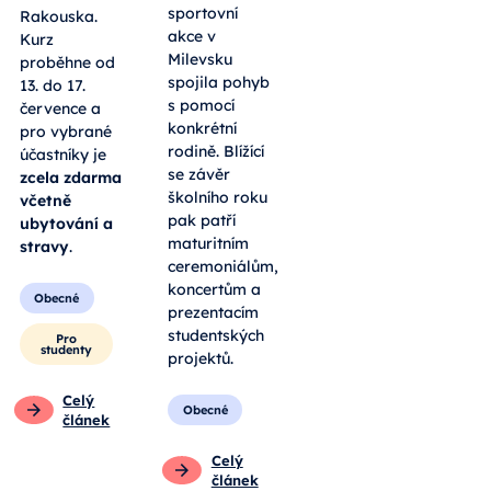
sportovní
Rakouska.
akce v
Kurz
Milevsku
proběhne od
spojila pohyb
13. do 17.
s pomocí
července a
konkrétní
pro vybrané
rodině. Blížící
účastníky je
se závěr
zcela zdarma
školního roku
včetně
pak patří
ubytování a
maturitním
stravy
.
ceremoniálům,
koncertům a
Obecné
prezentacím
studentských
Pro
studenty
projektů.
Celý
Obecné
článek
Celý
článek