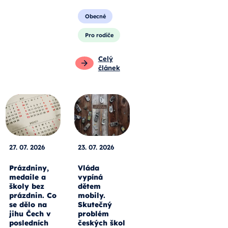
Obecné
Pro rodiče
Celý
článek
27. 07. 2026
23. 07. 2026
Prázdniny,
Vláda
medaile a
vypíná
školy bez
dětem
prázdnin. Co
mobily.
se dělo na
Skutečný
jihu Čech v
problém
posledních
českých škol