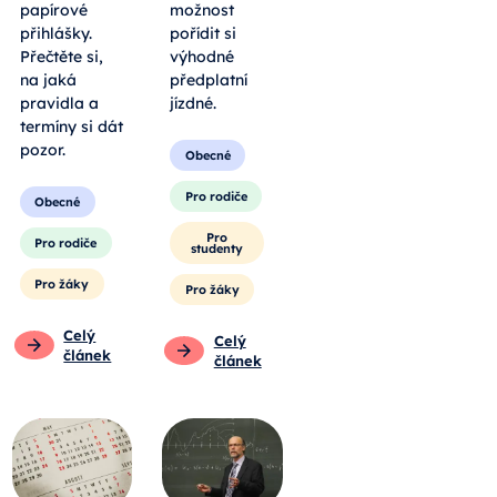
papírové
možnost
přihlášky.
pořídit si
Přečtěte si,
výhodné
na jaká
předplatní
pravidla a
jízdné.
termíny si dát
pozor.
Obecné
Pro rodiče
Obecné
Pro
Pro rodiče
studenty
Pro žáky
Pro žáky
Celý
Celý
článek
článek