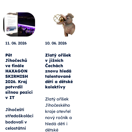
11. 06. 2026
10. 06. 2026
Pět
Zlatý oříšek
Jihočechů
v jižních
ve finále
Čechách
HAXAGON
znovu hledá
SKIRMISH
talentované
2026. Kraj
děti a dětské
potvrdil
kolektivy
silnou pozici
v IT
Zlatý oříšek
Jihočeského
Jihočeští
kraje otevřel
středoškoláci
nový ročník a
bodovali v
hledá děti i
celostátní
dětské