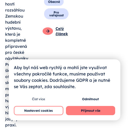
Obecné
hostí
rozsáhlou
Pro
veřejnost
Zemskou
hudební
výstavu,
Celý
článek
která je
kompletně
připravená
pro české
návštěvníky.
Pro jihočeské
Aby byl náš web rychlý a mohli jste využívat
školy se zde
všechny pokročilé funkce, musíme používat
otevírá
soubory cookies. Dodržujeme GDPR a je nutné
skvělá
se Vás zeptat, zda souhlasíte.
možnost, jak
propojit
Číst více
Odmítnout
hudební
výchovu,
Nastavení cookies
Přijmout vše
historii a cizí
jazyky v
praxi.