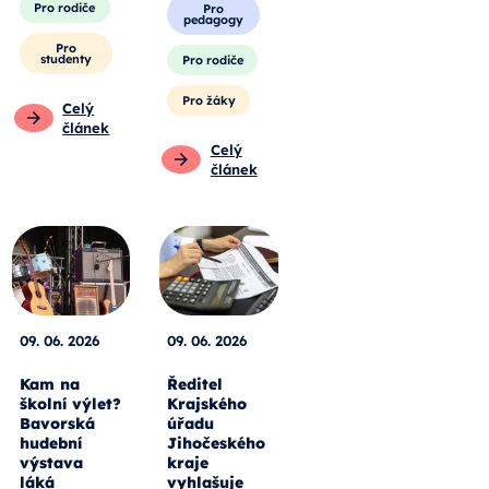
Pro rodiče
Pro
pedagogy
Pro
studenty
Pro rodiče
Pro žáky
Celý
článek
Celý
článek
09. 06. 2026
09. 06. 2026
Kam na
Ředitel
školní výlet?
Krajského
Bavorská
úřadu
hudební
Jihočeského
výstava
kraje
láká
vyhlašuje