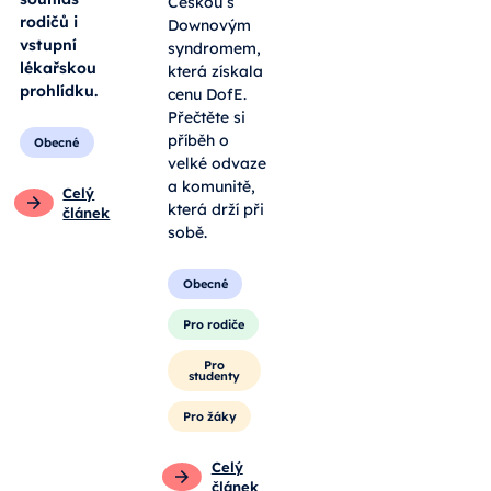
Češkou s
rodičů i
Downovým
vstupní
syndromem,
lékařskou
která získala
prohlídku.
cenu DofE.
Přečtěte si
příběh o
Obecné
velké odvaze
a komunitě,
Celý
která drží při
článek
sobě.
Obecné
Pro rodiče
Pro
studenty
Pro žáky
Celý
článek