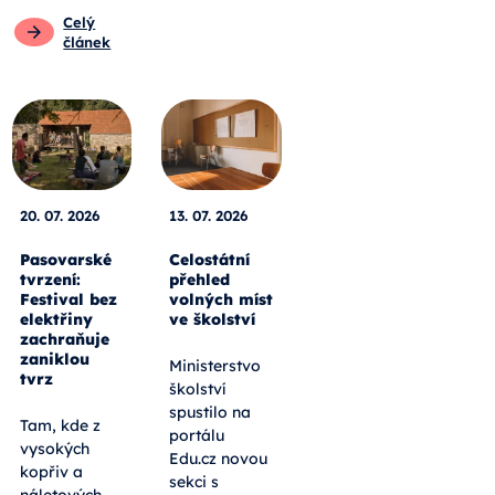
Celý
článek
20. 07. 2026
13. 07. 2026
Pasovarské
Celostátní
tvrzení:
přehled
Festival bez
volných míst
elektřiny
ve školství
zachraňuje
zaniklou
Ministerstvo
tvrz
školství
spustilo na
Tam, kde z
portálu
vysokých
Edu.cz novou
kopřiv a
sekci s
náletových