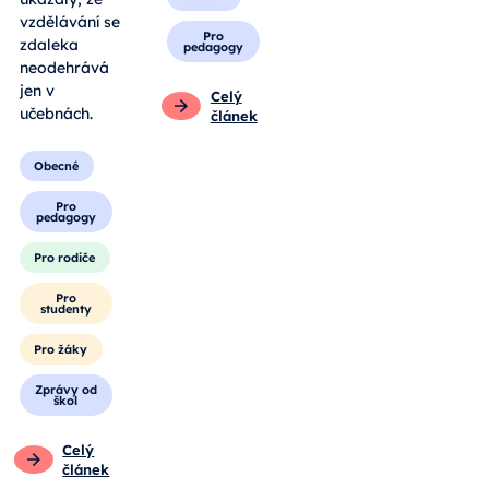
vzdělávání se
Pro
zdaleka
pedagogy
neodehrává
jen v
Celý
učebnách.
článek
Obecné
Pro
pedagogy
Pro rodiče
Pro
studenty
Pro žáky
Zprávy od
škol
Celý
článek