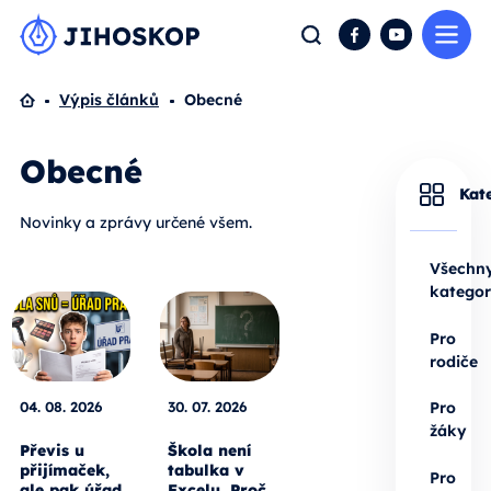
Me
Hledat
Facebook
YouTube
Domů
Výpis článků
Obecné
Obecné
Kat
Novinky a zprávy určené všem.
Všechn
kategor
Pro
rodiče
04. 08. 2026
30. 07. 2026
Pro
žáky
Převis u
Škola není
přijímaček,
tabulka v
Pro
ale pak úřad
Excelu. Proč