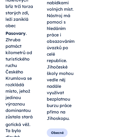
nabídkami
bříz trčí torza
volných míst.
starých zdí,
Nástroj má
leží zaniklá
pomoci s
obec
hledáním
Pasovary
.
práce i
Zhruba
obsazováním
patnáct
úvazků po
kilometrů od
celé
turistického
republice.
ruchu
Jihočeské
Českého
školy mohou
Krumlova se
vedle něj
rozkládá
nadále
místo, jehož
využívat
jedinou
bezplatnou
výraznou
burzu práce
dominantou
přímo na
zůstala stará
Jihoskopu.
gotická věž
.
Ta byla
Obecné