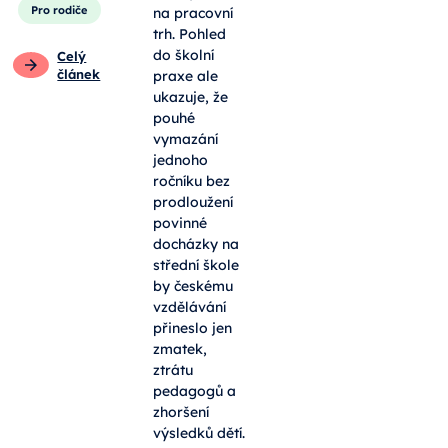
Pro rodiče
na pracovní
trh. Pohled
do školní
Celý
článek
praxe ale
ukazuje, že
pouhé
vymazání
jednoho
ročníku bez
prodloužení
povinné
docházky na
střední škole
by českému
vzdělávání
přineslo jen
zmatek,
ztrátu
pedagogů a
zhoršení
výsledků dětí.