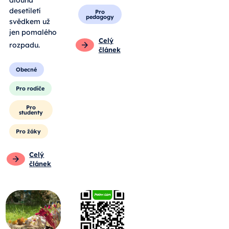
dlouhá
desetiletí
Pro
pedagogy
svědkem už
jen pomalého
Celý
rozpadu
.
článek
Obecné
Pro rodiče
Pro
studenty
Pro žáky
Celý
článek