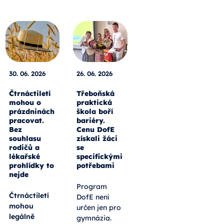
30. 06. 2026
26. 06. 2026
Čtrnáctiletí
Třeboňská
mohou o
praktická
prázdninách
škola boří
pracovat.
bariéry.
Bez
Cenu DofE
souhlasu
získali žáci
rodičů a
se
lékařské
specifickými
prohlídky to
potřebami
nejde
Program
Čtrnáctiletí
DofE není
mohou
určen jen pro
legálně
gymnázia.