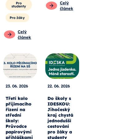
Celý
Pro
studenty
článek
Pro žáky
Celý
článek
23. 06. 2026
22. 06. 2026
Třetí kolo
Do školy s
přijímacího
IDESKOU:
řízení na
Jihočeský
střední
kraj chystá
školy:
jednodušší
Průvodce
cestování
papírovými
pro žáky a
přihláškami
studenty