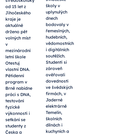
středoškoláky
školy v
od 15 let z
uplynulých
Jihočeského
dnech
kraje je
bodovaly v
aktuálně
řemeslných,
drženo pět
hudebních,
volných míst
vědomostních
v
i digitálních
mezinárodní
soutěžích.
letní škole
Studenti si
Otestuj
zároveň
vlastní DNA.
ověřovali
Pětidenní
dovednosti
program v
ve švédských
Brně nabídne
firmách, v
práci s DNA,
Jaderné
testování
elektrárně
fyzické
Temelín,
výkonnosti i
školních
setkání se
dílnách i
studenty z
kuchyních a
Česka a