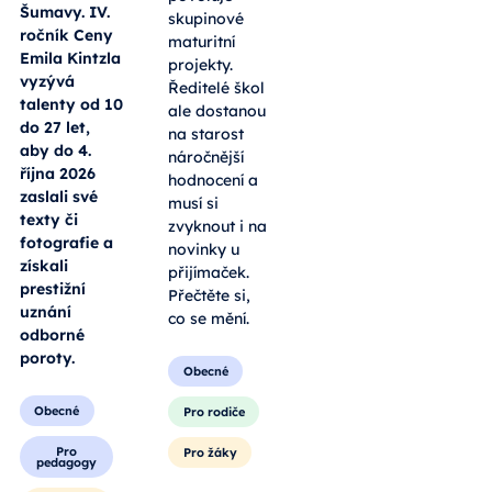
Šumavy. IV.
skupinové
ročník Ceny
maturitní
Emila Kintzla
projekty.
vyzývá
Ředitelé škol
talenty od 10
ale dostanou
do 27 let,
na starost
aby do 4.
náročnější
října 2026
hodnocení a
zaslali své
musí si
texty či
zvyknout i na
fotografie a
novinky u
získali
přijímaček.
prestižní
Přečtěte si,
uznání
co se mění.
odborné
poroty.
Obecné
Obecné
Pro rodiče
Pro
Pro žáky
pedagogy