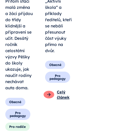
Přitom stačí
„Aktivní
malá změna
škola“ a
a žáci přijdou
příklady
do třídy
ředitelů, kteří
klidnější a
se nebáli
připravení se
přesunout
učit. Desátý
část výuky
ročník
přímo na
celostátní
dvůr.
výzvy Pěšky
do školy
Obecné
ukazuje, jak
naučit rodiny
Pro
pedagogy
nechávat
auta doma.
Celý
článek
Obecné
Pro
pedagogy
Pro rodiče