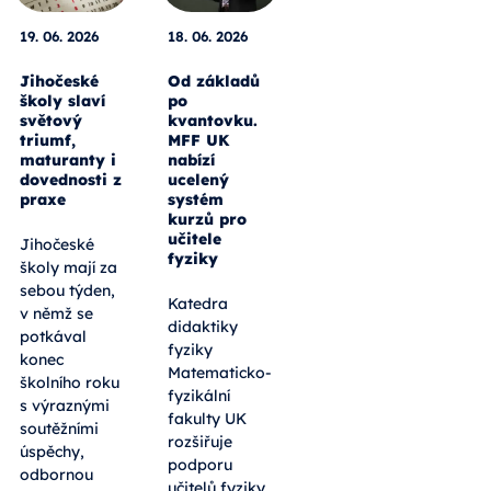
19. 06. 2026
18. 06. 2026
Jihočeské
Od základů
školy slaví
po
světový
kvantovku.
triumf,
MFF UK
maturanty i
nabízí
dovednosti z
ucelený
praxe
systém
kurzů pro
učitele
Jihočeské
fyziky
školy mají za
sebou týden,
Katedra
v němž se
didaktiky
potkával
fyziky
konec
Matematicko-
školního roku
fyzikální
s výraznými
fakulty UK
soutěžními
rozšiřuje
úspěchy,
podporu
odbornou
učitelů fyziky.