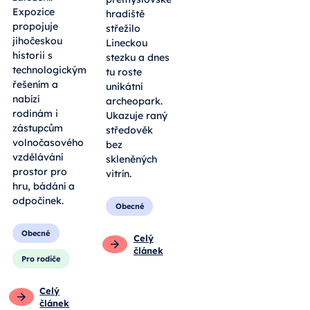
Expozice
hradiště
propojuje
střežilo
jihočeskou
Lineckou
historii s
stezku a dnes
technologickým
tu roste
řešením a
unikátní
nabízí
archeopark.
rodinám i
Ukazuje raný
zástupcům
středověk
volnočasového
bez
vzdělávání
skleněných
prostor pro
vitrín.
hru, bádání a
odpočinek.
Obecné
Obecné
Celý
článek
Pro rodiče
Celý
článek