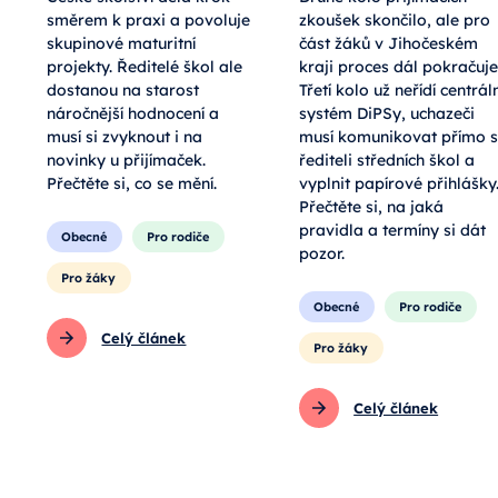
směrem k praxi a povoluje
zkoušek skončilo, ale pro
skupinové maturitní
část žáků v Jihočeském
projekty. Ředitelé škol ale
kraji proces dál pokračuje
dostanou na starost
Třetí kolo už neřídí centráln
náročnější hodnocení a
systém DiPSy, uchazeči
musí si zvyknout i na
musí komunikovat přímo s
novinky u přijímaček.
řediteli středních škol a
Přečtěte si, co se mění.
vyplnit papírové přihlášky
Přečtěte si, na jaká
pravidla a termíny si dát
Obecné
Pro rodiče
pozor.
Pro žáky
Obecné
Pro rodiče
Celý článek
Pro žáky
Celý článek