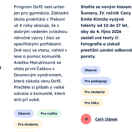
Program DofE není určen
Staňte se novým hlasem
jen pro gymnázia. Základní
Šumavy. IV. ročník Ceny
škola praktická v Třeboni
Emila Kintzla vyzývá
už 4 roky ukazuje, že s
talenty od 10 do 27 let,
dobrým vedením zvládnou
aby do 4. října 2026
a
náročné výzvy i žáci se
zaslali své texty či
specifickými potřebami.
fotografie a získali
Dvě noci ve stanu, vaření v
prestižní uznání odborné
lese a pomoc komunitě.
poroty.
Anežka Marušincová se
l
stala první Češkou s
Obecné
Downovým syndromem,
která získala cenu DofE.
Pro pedagogy
Přečtěte si příběh o velké
Pro studenty
odvaze a komunitě, která
drží při sobě.
Pro žáky
Obecné
Pro rodiče
Celý článek
Pro studenty