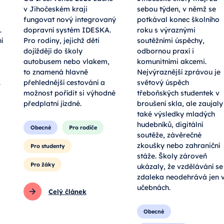
v Jihočeském kraji
sebou týden, v němž se
fungovat nový integrovaný
potkával konec školního
.
dopravní systém IDESKA.
roku s výraznými
í
Pro rodiny, jejichž děti
soutěžními úspěchy,
dojíždějí do školy
odbornou praxí i
autobusem nebo vlakem,
komunitními akcemi.
to znamená hlavně
Nejvýraznější zprávou je
.
přehlednější cestování a
světový úspěch
možnost pořídit si výhodné
třeboňských studentek v
předplatní jízdné.
broušení skla, ale zaujaly
také výsledky mladých
hudebníků, digitální
Obecné
Pro rodiče
soutěže, závěrečné
zkoušky nebo zahraniční
Pro studenty
stáže. Školy zároveň
Pro žáky
ukázaly, že vzdělávání se
zdaleka neodehrává jen 
učebnách.
Celý článek
Obecné