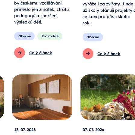
by českému vzdělávání
vyráželi za zvířaty. Jinde
přineslo jen zmatek, ztrátu
už školy plánují projekty 
pedagogů a zhoršení
setkání pro příští školní
výsledků dětí.
rok.
Obecné
Pro rodiče
Obecné
Celý článek
Celý článek
13. 07. 2026
07. 07. 2026