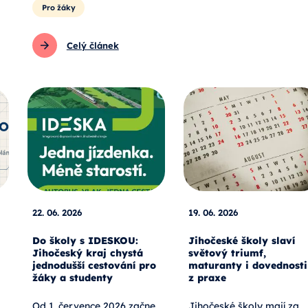
Pro žáky
Celý článek
22. 06. 2026
19. 06. 2026
Do školy s IDESKOU:
Jihočeské školy slaví
Jihočeský kraj chystá
světový triumf,
jednodušší cestování pro
maturanty i dovednosti
žáky a studenty
z praxe
Od 1. července 2026 začne
Jihočeské školy mají za