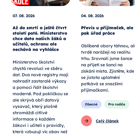
07. 08. 2026
04. 08. 2026
Až do smrti a ještě čtvrt
Převis u přijímaček, ale
století poté. Ministerstvo
pak úřad práce
chce data našich žáků a
učitelů, ochranu ale
Oblíbené obory táhnou, al
nechává na vyhlášce
tvrdě narážejí na realitu
trhu. Srovnali jsme šance
Ministerstvo školství
na přijetí se šancí na
chystá revoluci ve sběru
získání místa. Zjistěte, kde
dat. Dva nové registry mají
se jistota uplatnění
nahradit zastaralé výkazy
potkává se snazšími
a pomoci řídit školství
přijímačkami.
moderně. Pod pokličkou se
ale skrývá obří datový
Obecné
Pro rodiče
vysavač, který plošně
shromáždí citlivé
informace o každém
Celý článek
žákovi i učiteli s pravidly,
která vzbuzují víc obav než