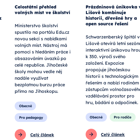
Celostátní přehled
Prázdninová únikovka 
volných míst ve školství
Lišově kombinuje
z
historii, dřevěné hry a
open source řešení
Ministerstvo školství
spustilo na portálu Edu.cz
Schwarzenberský špitál v
novou sekci s nabídkami
Lišově otevírá letní sezón
volných míst. Nástroj má
interaktivní únikovou hro
pomoci s hledáním práce i
k 350. výročí svého
obsazováním úvazků po
založení. Expozice
celé republice. Jihočeské
propojuje jihočeskou
školy mohou vedle něj
historii s technologickým
nadále využívat
řešením a nabízí rodinám 
bezplatnou burzu práce
zástupcům volnočasovéh
přímo na Jihoskopu.
vzdělávání prostor pro
hru, bádání a odpočinek.
Obecné
Obecné
Pro rodiče
Pro pedagogy
Celý článek
Celý článek