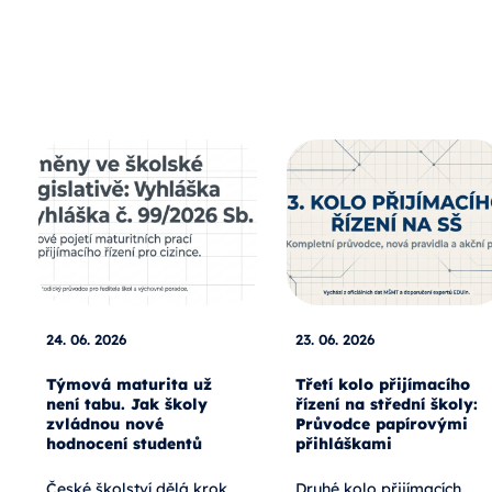
24. 06. 2026
23. 06. 2026
Týmová maturita už
Třetí kolo přijímacího
není tabu. Jak školy
řízení na střední školy:
zvládnou nové
Průvodce papírovými
hodnocení studentů
přihláškami
České školství dělá krok
Druhé kolo přijímacích