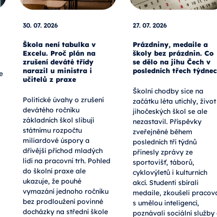
30. 07. 2026
27. 07. 2026
Škola není tabulka v
Prázdniny, medaile a
Excelu. Proč plán na
školy bez prázdnin. Co
zrušení deváté třídy
se dělo na jihu Čech v
narazil u ministra i
posledních třech týdne
e
učitelů z praxe
Školní chodby sice na
Politické úvahy o zrušení
začátku léta utichly, život
devátého ročníku
jihočeských škol se ale
základních škol slibují
nezastavil. Příspěvky
státnímu rozpočtu
zveřejněné během
miliardové úspory a
posledních tří týdnů
dřívější příchod mladých
přinesly zprávy ze
lidí na pracovní trh. Pohled
sportovišť, táborů,
do školní praxe ale
cyklovýletů i kulturních
ukazuje, že pouhé
akcí. Studenti sbírali
vymazání jednoho ročníku
medaile, zkoušeli pracov
bez prodloužení povinné
s umělou inteligencí,
docházky na střední škole
poznávali sociální služby