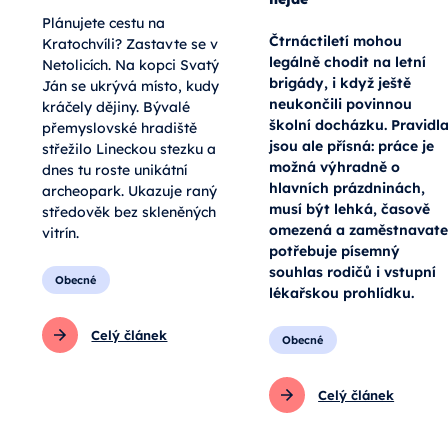
Plánujete cestu na
Čtrnáctiletí mohou
Kratochvíli? Zastavte se v
legálně chodit na letní
Netolicích. Na kopci Svatý
brigády, i když ještě
Ján se ukrývá místo, kudy
neukončili povinnou
kráčely dějiny. Bývalé
školní docházku. Pravidl
přemyslovské hradiště
jsou ale přísná: práce je
střežilo Lineckou stezku a
možná výhradně o
dnes tu roste unikátní
hlavních prázdninách,
archeopark. Ukazuje raný
musí být lehká, časově
středověk bez skleněných
omezená a zaměstnavate
vitrín.
potřebuje písemný
souhlas rodičů i vstupní
Obecné
lékařskou prohlídku.
Celý článek
Obecné
Celý článek