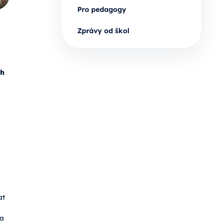
Pro pedagogy
Zprávy od škol
ch
at
 a