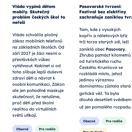
Vláda vypíná dětem
Pasovarské tvrzení:
mobily. Skutečný
Festival bez elektřiny
problém českých škol to
zachraňuje zaniklou tvr
neřeší
Tam, kde z vysokých
Vláda schválila plošný
kopřiv a náletových bříz
zákaz mobilních telefonů
trčí torza starých zdí, leží
na základních školách. Od
zaniklá obec
Pasovary
.
září 2027 je žáci nesmí o
Zhruba patnáct kilometrů
přestávkách vůbec
od turistického ruchu
vytáhnout. Kabinet si od
Českého Krumlova se
toho slibuje lepší duševní
rozkládá místo, jehož
zdraví dětí a návrat k
jedinou výraznou
osobní komunikaci. Zákon
dominantou zůstala stará
ale jen pohodlně maskuje
gotická věž
. Ta byla
skutečnost, že netušíme,
dlouhá desetiletí svědkem
proč děti před školní
už jen pomalého rozpadu
.
realitou do virtuálních
světů utíkají.
Obecné
Pro rodiče
Obecné
Pro rodiče
Pro studenty