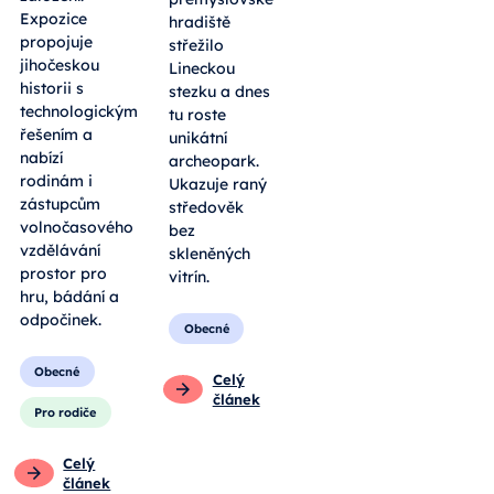
Expozice
hradiště
propojuje
střežilo
jihočeskou
Lineckou
historii s
stezku a dnes
technologickým
tu roste
řešením a
unikátní
nabízí
archeopark.
rodinám i
Ukazuje raný
zástupcům
středověk
volnočasového
bez
vzdělávání
skleněných
prostor pro
vitrín.
hru, bádání a
odpočinek.
Obecné
Obecné
Celý
článek
Pro rodiče
Celý
článek