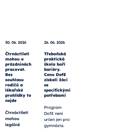
30. 06. 2026
26. 06. 2026
Čtrnáctiletí
Třeboňská
mohou o
praktická
prázdninách
škola boří
pracovat.
bariéry.
Bez
Cenu DofE
souhlasu
získali žáci
rodičů a
se
lékařské
specifickými
prohlídky to
potřebami
nejde
Program
Čtrnáctiletí
DofE není
mohou
určen jen pro
legálně
gymnázia.