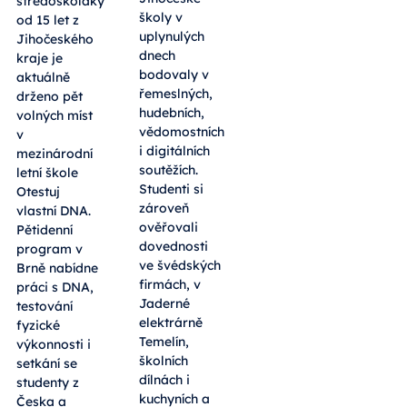
středoškoláky
školy v
od 15 let z
uplynulých
Jihočeského
dnech
kraje je
bodovaly v
aktuálně
řemeslných,
drženo pět
hudebních,
volných míst
vědomostních
v
i digitálních
mezinárodní
soutěžích.
letní škole
Studenti si
Otestuj
zároveň
vlastní DNA.
ověřovali
Pětidenní
dovednosti
program v
ve švédských
Brně nabídne
firmách, v
práci s DNA,
Jaderné
testování
elektrárně
fyzické
Temelín,
výkonnosti i
školních
setkání se
dílnách i
studenty z
kuchyních a
Česka a