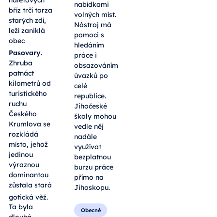
nabídkami
bříz trčí torza
volných míst.
starých zdí,
Nástroj má
leží zaniklá
pomoci s
obec
hledáním
Pasovary
.
práce i
Zhruba
obsazováním
patnáct
úvazků po
kilometrů od
celé
turistického
republice.
ruchu
Jihočeské
Českého
školy mohou
Krumlova se
vedle něj
rozkládá
nadále
místo, jehož
využívat
jedinou
bezplatnou
výraznou
burzu práce
dominantou
přímo na
zůstala stará
Jihoskopu.
gotická věž
.
Ta byla
Obecné