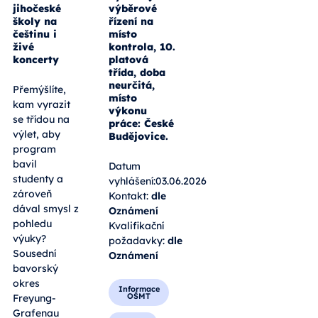
jihočeské
výběrové
školy na
řízení na
češtinu i
místo
živé
kontrola, 10.
koncerty
platová
třída, doba
neurčitá,
Přemýšlíte,
místo
kam vyrazit
výkonu
se třídou na
práce: České
výlet, aby
Budějovice.
program
bavil
Datum
studenty a
vyhlášení:03.06.2026
zároveň
Kontakt:
dle
dával smysl z
Oznámení
pohledu
Kvalifikační
výuky?
požadavky:
dle
Sousední
Oznámení
bavorský
okres
Informace
OŠMT
Freyung-
Grafenau