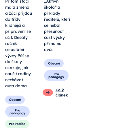
Přitom stačí
„Aktivní
malá změna
škola“ a
a žáci přijdou
příklady
do třídy
ředitelů, kteří
klidnější a
se nebáli
připravení se
přesunout
učit. Desátý
část výuky
ročník
přímo na
celostátní
dvůr.
výzvy Pěšky
do školy
Obecné
ukazuje, jak
naučit rodiny
Pro
pedagogy
nechávat
auta doma.
Celý
článek
Obecné
Pro
pedagogy
Pro rodiče