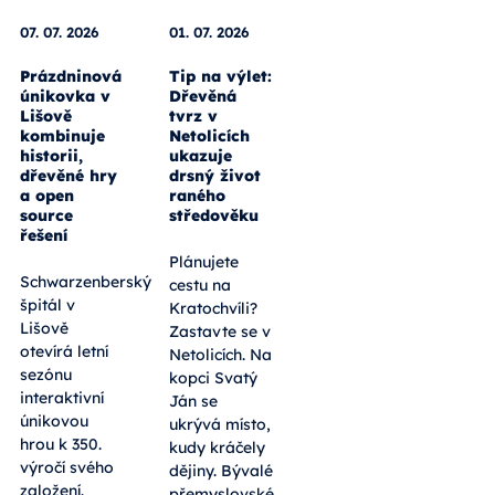
07. 07. 2026
01. 07. 2026
Prázdninová
Tip na výlet:
únikovka v
Dřevěná
Lišově
tvrz v
kombinuje
Netolicích
historii,
ukazuje
dřevěné hry
drsný život
a open
raného
source
středověku
řešení
Plánujete
Schwarzenberský
cestu na
špitál v
Kratochvíli?
Lišově
Zastavte se v
otevírá letní
Netolicích. Na
sezónu
kopci Svatý
interaktivní
Ján se
únikovou
ukrývá místo,
hrou k 350.
kudy kráčely
výročí svého
dějiny. Bývalé
založení.
přemyslovské