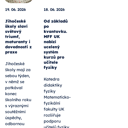
19. 06. 2026
18. 06. 2026
Jihočeské
Od základů
školy slaví
po
světový
kvantovku.
triumf,
MFF UK
maturanty i
nabízí
dovednosti z
ucelený
praxe
systém
kurzů pro
učitele
Jihočeské
fyziky
školy mají za
sebou týden,
Katedra
v němž se
didaktiky
potkával
fyziky
konec
Matematicko-
školního roku
fyzikální
s výraznými
fakulty UK
soutěžními
rozšiřuje
úspěchy,
podporu
odbornou
učitelů fyziky.