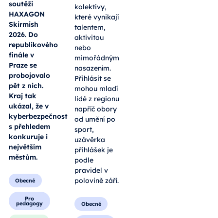
soutěži
kolektivy,
HAXAGON
které vynikají
Skirmish
talentem,
2026. Do
aktivitou
republikového
nebo
finále v
mimořádným
Praze se
nasazením.
probojovalo
Přihlásit se
pět z nich.
mohou mladí
Kraj tak
lidé z regionu
ukázal, že v
napříč obory
kyberbezpečnosti
od umění po
s přehledem
sport,
konkuruje i
uzávěrka
největším
přihlášek je
městům.
podle
pravidel v
polovině září.
Obecné
Pro
pedagogy
Obecné