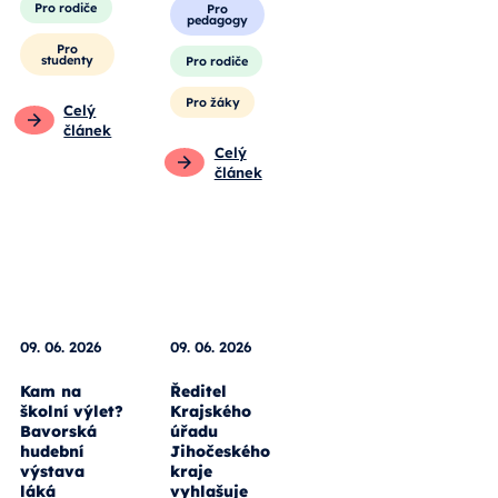
Pro rodiče
Pro
pedagogy
Pro
studenty
Pro rodiče
Pro žáky
Celý
článek
Celý
článek
09. 06. 2026
09. 06. 2026
Kam na
Ředitel
školní výlet?
Krajského
Bavorská
úřadu
hudební
Jihočeského
výstava
kraje
láká
vyhlašuje