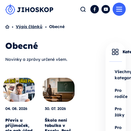
Me
Hledat
Facebook
YouTube
Domů
Výpis článků
Obecné
Obecné
Kat
Novinky a zprávy určené všem.
Všechn
kategor
Pro
rodiče
04. 08. 2026
30. 07. 2026
Pro
žáky
Převis u
Škola není
přijímaček,
tabulka v
Pro
ale pak úřad
Excelu. Proč