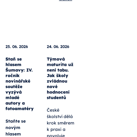
25. 06. 2026
24. 06. 2026
Staň se
Týmová
hlasem
maturita už
Šumavy: IV.
není tabu.
ročník
Jak školy
novinářské
zvládnou
soutěže
nové
vyzývá
hodnocení
mladé
studentů
autory a
fotoamatéry
České
školství dělá
Staňte se
krok směrem
novým
k praxi a
hlasem
povoluje