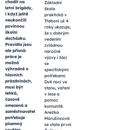
chodit na
Základní
letní brigády,
škola
i když ještě
praktická v
neukončili
Třeboni už 4
povinnou
roky ukazuje,
školní
že s dobrým
docházku.
vedením
Pravidla jsou
zvládnou
ale přísná:
náročné
práce je
výzvy i žáci
možná
se
výhradně o
specifickými
hlavních
potřebami.
prázdninách,
Dvě noci ve
musí být
stanu, vaření
lehká,
v lese a
časově
pomoc
omezená a
komunitě.
zaměstnavatel
Anežka
potřebuje
Marušincová
písemný
se stala první
souhlas