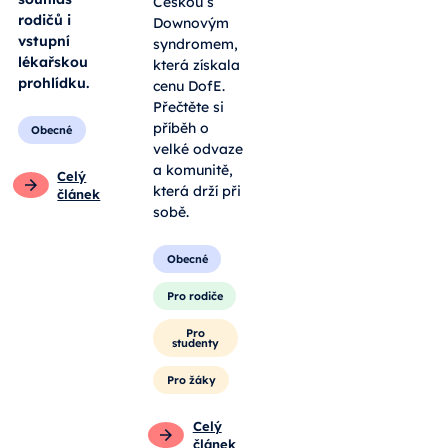
Češkou s
rodičů i
Downovým
vstupní
syndromem,
lékařskou
která získala
prohlídku.
cenu DofE.
Přečtěte si
příběh o
Obecné
velké odvaze
a komunitě,
Celý
která drží při
článek
sobě.
Obecné
Pro rodiče
Pro
studenty
Pro žáky
Celý
článek