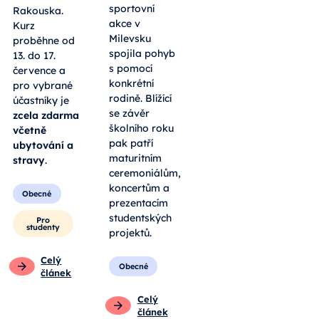
sportovní
Rakouska.
akce v
Kurz
Milevsku
proběhne od
spojila pohyb
13. do 17.
s pomocí
července a
konkrétní
pro vybrané
rodině. Blížící
účastníky je
se závěr
zcela zdarma
školního roku
včetně
pak patří
ubytování a
maturitním
stravy
.
ceremoniálům,
koncertům a
Obecné
prezentacím
studentských
Pro
studenty
projektů.
Celý
Obecné
článek
Celý
článek