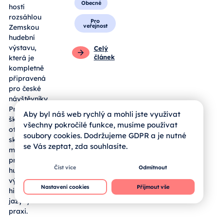
Obecné
hostí
rozsáhlou
Pro
veřejnost
Zemskou
hudební
výstavu,
Celý
článek
která je
kompletně
připravená
pro české
návštěvníky.
Pro jihočeské
Aby byl náš web rychlý a mohli jste využívat
školy se zde
všechny pokročilé funkce, musíme používat
otevírá
soubory cookies. Dodržujeme GDPR a je nutné
skvělá
se Vás zeptat, zda souhlasíte.
možnost, jak
propojit
Číst více
Odmítnout
hudební
výchovu,
Nastavení cookies
Přijmout vše
historii a cizí
jazyky v
praxi.