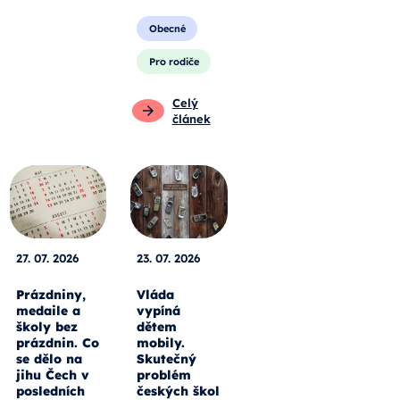
Obecné
Pro rodiče
Celý
článek
27. 07. 2026
23. 07. 2026
Prázdniny,
Vláda
medaile a
vypíná
školy bez
dětem
prázdnin. Co
mobily.
se dělo na
Skutečný
jihu Čech v
problém
posledních
českých škol