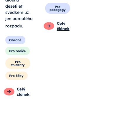
dlouhá
desetiletí
Pro
pedagogy
svědkem už
jen pomalého
Celý
rozpadu
.
článek
Obecné
Pro rodiče
Pro
studenty
Pro žáky
Celý
článek