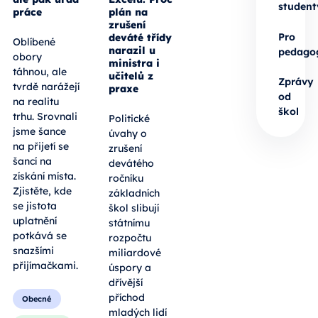
student
práce
plán na
zrušení
Pro
deváté třídy
Oblíbené
narazil u
pedago
obory
ministra i
táhnou, ale
učitelů z
Zprávy
tvrdě narážejí
praxe
od
na realitu
škol
trhu. Srovnali
Politické
jsme šance
úvahy o
na přijetí se
zrušení
šancí na
devátého
získání místa.
ročníku
Zjistěte, kde
základních
se jistota
škol slibují
uplatnění
státnímu
potkává se
rozpočtu
snazšími
miliardové
přijímačkami.
úspory a
dřívější
příchod
Obecné
mladých lidí