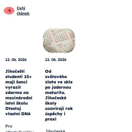
Celý
článek
12. 06. 2026
12. 06. 2026
Jihočeští
Od
studenti 15+
světového
mají šanci
zlata ve skle
vyrazit
po jadernou
zdarma na
maturitu.
mezinárodní
Jihočeské
letní školu
školy
Otestuj
uzavírají rok
vlastní DNA
úspěchy i
praxí
Pro
Jihočeské