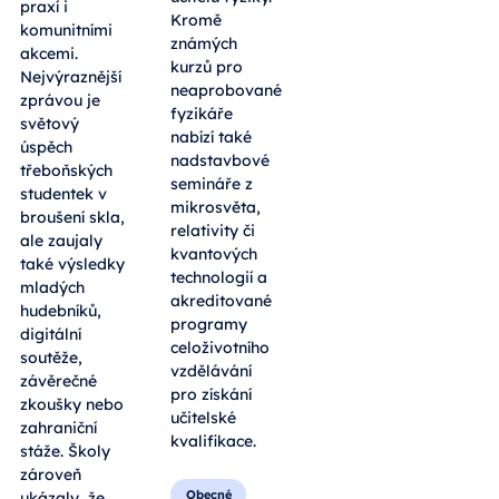
praxí i
Kromě
komunitními
známých
akcemi.
kurzů pro
Nejvýraznější
neaprobované
zprávou je
fyzikáře
světový
nabízí také
úspěch
nadstavbové
třeboňských
semináře z
studentek v
mikrosvěta,
broušení skla,
relativity či
ale zaujaly
kvantových
také výsledky
technologií a
mladých
akreditované
hudebníků,
programy
digitální
celoživotního
soutěže,
vzdělávání
závěrečné
pro získání
zkoušky nebo
učitelské
zahraniční
kvalifikace.
stáže. Školy
zároveň
Obecné
ukázaly, že