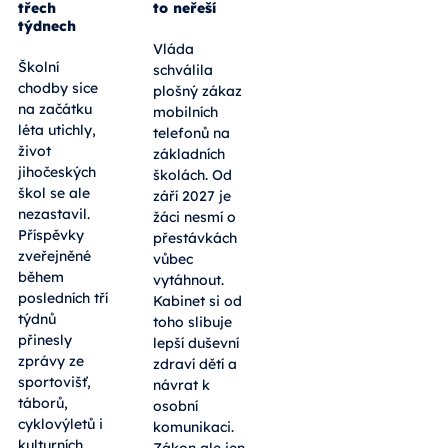
třech
to neřeší
týdnech
Vláda
Školní
schválila
chodby sice
plošný zákaz
na začátku
mobilních
léta utichly,
telefonů na
život
základních
jihočeských
školách. Od
škol se ale
září 2027 je
nezastavil.
žáci nesmí o
Příspěvky
přestávkách
zveřejněné
vůbec
během
vytáhnout.
posledních tří
Kabinet si od
týdnů
toho slibuje
přinesly
lepší duševní
zprávy ze
zdraví dětí a
sportovišť,
návrat k
táborů,
osobní
cyklovýletů i
komunikaci.
kulturních