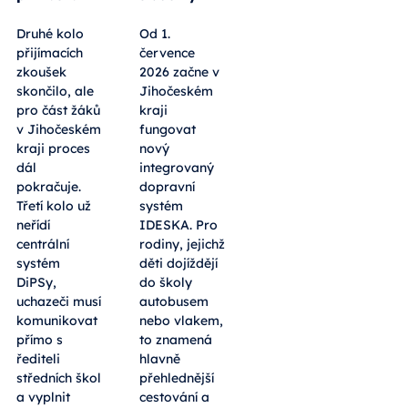
Druhé kolo
Od 1.
přijímacích
července
zkoušek
2026 začne v
skončilo, ale
Jihočeském
pro část žáků
kraji
v Jihočeském
fungovat
kraji proces
nový
dál
integrovaný
pokračuje.
dopravní
Třetí kolo už
systém
neřídí
IDESKA. Pro
centrální
rodiny, jejichž
systém
děti dojíždějí
DiPSy,
do školy
uchazeči musí
autobusem
komunikovat
nebo vlakem,
přímo s
to znamená
řediteli
hlavně
středních škol
přehlednější
a vyplnit
cestování a