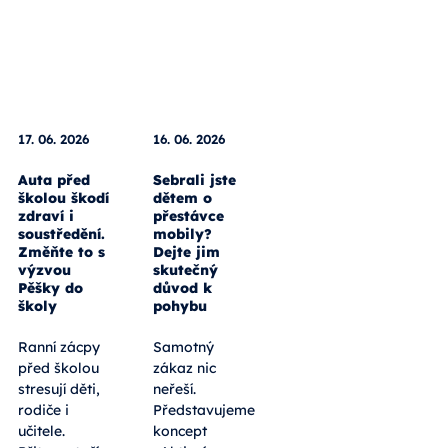
17. 06. 2026
16. 06. 2026
Auta před
Sebrali jste
školou škodí
dětem o
zdraví i
přestávce
soustředění.
mobily?
Změňte to s
Dejte jim
výzvou
skutečný
Pěšky do
důvod k
školy
pohybu
Ranní zácpy
Samotný
před školou
zákaz nic
stresují děti,
neřeší.
rodiče i
Představujeme
učitele.
koncept