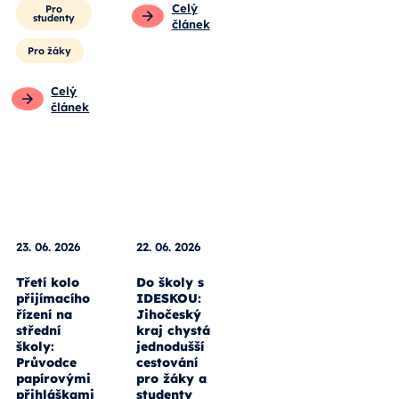
Celý
Pro
studenty
článek
Pro žáky
Celý
článek
23. 06. 2026
22. 06. 2026
Třetí kolo
Do školy s
přijímacího
IDESKOU:
řízení na
Jihočeský
střední
kraj chystá
školy:
jednodušší
Průvodce
cestování
papírovými
pro žáky a
přihláškami
studenty