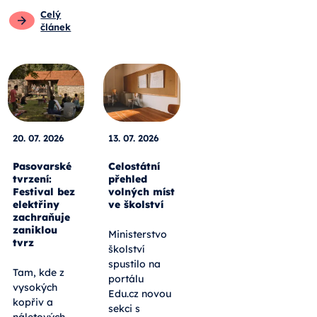
Celý
článek
20. 07. 2026
13. 07. 2026
Pasovarské
Celostátní
tvrzení:
přehled
Festival bez
volných míst
elektřiny
ve školství
zachraňuje
zaniklou
Ministerstvo
tvrz
školství
spustilo na
Tam, kde z
portálu
vysokých
Edu.cz novou
kopřiv a
sekci s
náletových