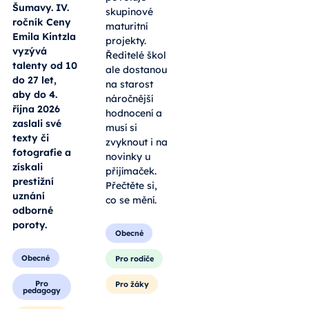
Šumavy. IV.
skupinové
ročník Ceny
maturitní
Emila Kintzla
projekty.
vyzývá
Ředitelé škol
talenty od 10
ale dostanou
do 27 let,
na starost
aby do 4.
náročnější
října 2026
hodnocení a
zaslali své
musí si
texty či
zvyknout i na
fotografie a
novinky u
získali
přijímaček.
prestižní
Přečtěte si,
uznání
co se mění.
odborné
poroty.
Obecné
Obecné
Pro rodiče
Pro
Pro žáky
pedagogy