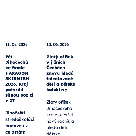
11. 06. 2026
10. 06. 2026
Pět
Zlatý oříšek
Jihočechů
v jižních
ve finále
Čechách
HAXAGON
znovu hledá
SKIRMISH
talentované
2026. Kraj
děti a dětské
potvrdil
kolektivy
silnou pozici
v IT
Zlatý oříšek
Jihočeského
Jihočeští
kraje otevřel
středoškoláci
nový ročník a
bodovali v
hledá děti i
celostátní
dětské