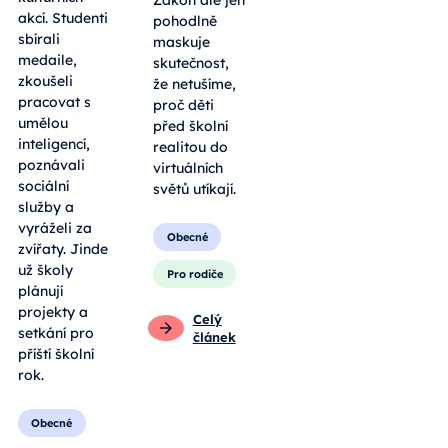
Zákon ale jen
akcí. Studenti
pohodlně
sbírali
maskuje
medaile,
skutečnost,
zkoušeli
že netušíme,
pracovat s
proč děti
umělou
před školní
inteligencí,
realitou do
poznávali
virtuálních
sociální
světů utíkají.
služby a
vyráželi za
Obecné
zvířaty. Jinde
už školy
Pro rodiče
plánují
projekty a
Celý
setkání pro
článek
příští školní
rok.
Obecné