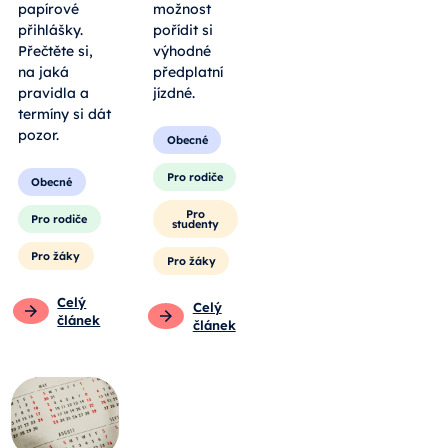
papírové
možnost
přihlášky.
pořídit si
Přečtěte si,
výhodné
na jaká
předplatní
pravidla a
jízdné.
termíny si dát
pozor.
Obecné
Pro rodiče
Obecné
Pro
Pro rodiče
studenty
Pro žáky
Pro žáky
Celý
Celý
článek
článek