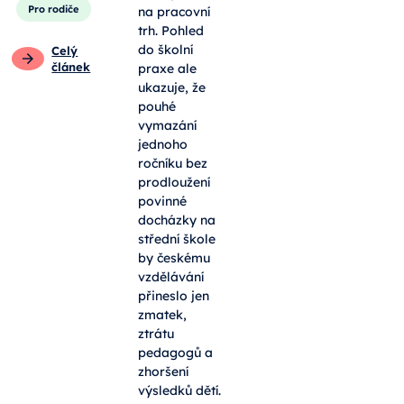
Pro rodiče
na pracovní
trh. Pohled
do školní
Celý
článek
praxe ale
ukazuje, že
pouhé
vymazání
jednoho
ročníku bez
prodloužení
povinné
docházky na
střední škole
by českému
vzdělávání
přineslo jen
zmatek,
ztrátu
pedagogů a
zhoršení
výsledků dětí.