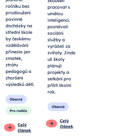
zkoušeli
ročníku bez
pracovat s
prodloužení
umělou
povinné
inteligencí,
docházky na
poznávali
střední škole
sociální
by českému
služby a
vzdělávání
vyráželi za
přineslo jen
zvířaty. Jinde
zmatek,
už školy
ztrátu
plánují
pedagogů a
projekty a
zhoršení
setkání pro
výsledků dětí.
příští školní
rok.
Obecné
Obecné
Pro rodiče
Celý
Celý
článek
článek