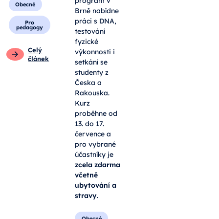
program v
Obecné
Brně nabídne
práci s DNA,
Pro
pedagogy
testování
fyzické
Celý
výkonnosti i
článek
setkání se
studenty z
Česka a
Rakouska.
Kurz
proběhne od
13. do 17.
července a
pro vybrané
účastníky je
zcela zdarma
včetně
ubytování a
stravy
.
Obecné