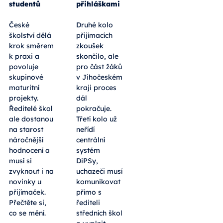
studentů
přihláškami
České
Druhé kolo
školství dělá
přijímacích
krok směrem
zkoušek
k praxi a
skončilo, ale
povoluje
pro část žáků
skupinové
v Jihočeském
maturitní
kraji proces
projekty.
dál
Ředitelé škol
pokračuje.
ale dostanou
Třetí kolo už
na starost
neřídí
náročnější
centrální
hodnocení a
systém
musí si
DiPSy,
zvyknout i na
uchazeči musí
novinky u
komunikovat
přijímaček.
přímo s
Přečtěte si,
řediteli
co se mění.
středních škol