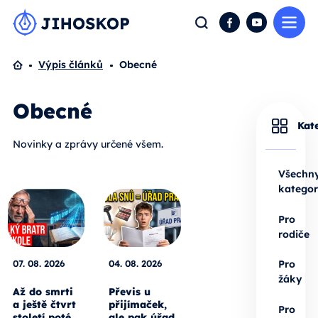
Me
Hledat
Facebook
YouTube
Domů
Výpis článků
Obecné
Obecné
Kat
Novinky a zprávy určené všem.
Všechn
kategor
Pro
rodiče
07. 08. 2026
04. 08. 2026
Pro
žáky
Až do smrti
Převis u
a ještě čtvrt
přijímaček,
Pro
století poté.
ale pak úřad