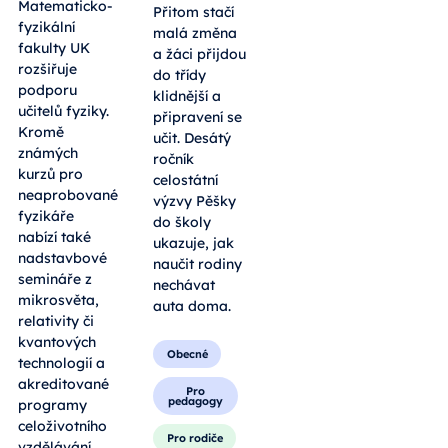
Matematicko-
Přitom stačí
fyzikální
malá změna
fakulty UK
a žáci přijdou
rozšiřuje
do třídy
podporu
klidnější a
učitelů fyziky.
připravení se
Kromě
učit. Desátý
známých
ročník
kurzů pro
celostátní
neaprobované
výzvy Pěšky
fyzikáře
do školy
nabízí také
ukazuje, jak
nadstavbové
naučit rodiny
semináře z
nechávat
mikrosvěta,
auta doma.
relativity či
kvantových
Obecné
technologií a
akreditované
Pro
pedagogy
programy
celoživotního
Pro rodiče
vzdělávání