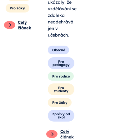
ukázaly, že
Pro žáky
vzdělávání se
zdaleka
neodehrává
Celý
článek
jen v
učebnách.
Obecné
Pro
pedagogy
Pro rodiče
Pro
studenty
Pro žáky
Zprávy od
škol
Celý
článek