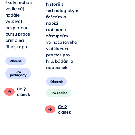
školy mohou
historii s
vedle něj
technologickým
nadále
řešením a
využívat
nabízí
bezplatnou
rodinám i
burzu práce
zástupcům
přímo na
volnočasového
Jihoskopu.
vzdělávání
prostor pro
hru, bádání a
Obecné
odpočinek.
Pro
pedagogy
Obecné
Celý
Pro rodiče
článek
Celý
článek