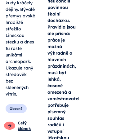
neukončili
kudy kráčely
povinnou
dějiny. Bývalé
školní
přemyslovské
docházku.
hradiště
Pravidla jsou
střežilo
ale přísná:
Lineckou
práce je
stezku a dnes
možná
tu roste
výhradně o
unikátní
hlavních
archeopark.
prázdninách,
Ukazuje raný
musí být
středověk
lehká,
bez
časově
skleněných
omezená a
vitrín.
zaměstnavatel
potřebuje
Obecné
písemný
souhlas
Celý
rodičů i
článek
vstupní
lékařskou