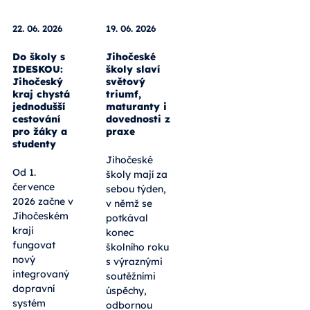
22. 06. 2026
19. 06. 2026
Do školy s
Jihočeské
IDESKOU:
školy slaví
Jihočeský
světový
kraj chystá
triumf,
jednodušší
maturanty i
cestování
dovednosti z
pro žáky a
praxe
studenty
Jihočeské
Od 1.
školy mají za
července
sebou týden,
2026 začne v
v němž se
Jihočeském
potkával
kraji
konec
fungovat
školního roku
nový
s výraznými
integrovaný
soutěžními
dopravní
úspěchy,
systém
odbornou