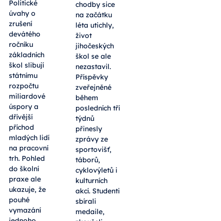
Politické
chodby sice
úvahy o
na začátku
zrušení
léta utichly,
devátého
život
ročníku
jihočeských
základních
škol se ale
škol slibují
nezastavil.
státnímu
Příspěvky
rozpočtu
zveřejněné
miliardové
během
úspory a
posledních tří
dřívější
týdnů
příchod
přinesly
mladých lidí
zprávy ze
na pracovní
sportovišť,
trh. Pohled
táborů,
do školní
cyklovýletů i
praxe ale
kulturních
ukazuje, že
akcí. Studenti
pouhé
sbírali
vymazání
medaile,
jednoho