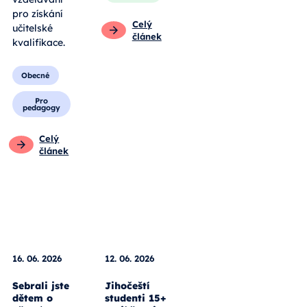
pro získání
Celý
učitelské
článek
kvalifikace.
Obecné
Pro
pedagogy
Celý
článek
16. 06. 2026
12. 06. 2026
Sebrali jste
Jihočeští
dětem o
studenti 15+