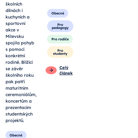
školních
dílnách i
Obecné
kuchyních a
sportovní
Pro
pedagogy
akce v
Milevsku
Pro rodiče
spojila pohyb
s pomocí
Pro
studenty
konkrétní
rodině. Blížící
Celý
se závěr
článek
školního roku
pak patří
maturitním
ceremoniálům,
koncertům a
prezentacím
studentských
projektů.
Obecné