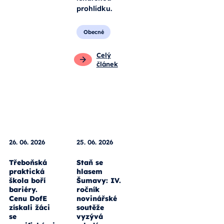
prohlídku.
Obecné
Celý
článek
26. 06. 2026
25. 06. 2026
Třeboňská
Staň se
praktická
hlasem
škola boří
Šumavy: IV.
bariéry.
ročník
Cenu DofE
novinářské
získali žáci
soutěže
se
vyzývá