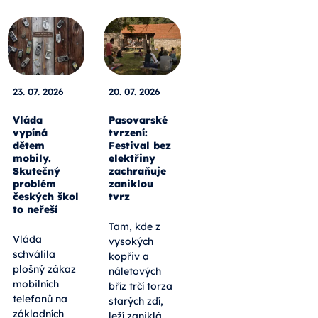
23. 07. 2026
20. 07. 2026
Vláda
Pasovarské
vypíná
tvrzení:
dětem
Festival bez
mobily.
elektřiny
Skutečný
zachraňuje
problém
zaniklou
českých škol
tvrz
to neřeší
Tam, kde z
Vláda
vysokých
schválila
kopřiv a
plošný zákaz
náletových
mobilních
bříz trčí torza
telefonů na
starých zdí,
základních
leží zaniklá