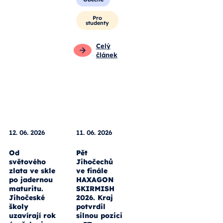
Pro
studenty
Celý
článek
12. 06. 2026
11. 06. 2026
Od
Pět
světového
Jihočechů
zlata ve skle
ve finále
po jadernou
HAXAGON
maturitu.
SKIRMISH
Jihočeské
2026. Kraj
školy
potvrdil
uzavírají rok
silnou pozici