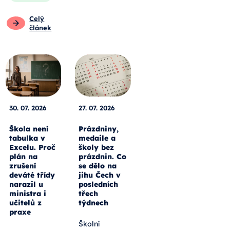
Celý
článek
30. 07. 2026
27. 07. 2026
Škola není
Prázdniny,
tabulka v
medaile a
Excelu. Proč
školy bez
plán na
prázdnin. Co
zrušení
se dělo na
deváté třídy
jihu Čech v
narazil u
posledních
ministra i
třech
učitelů z
týdnech
praxe
Školní