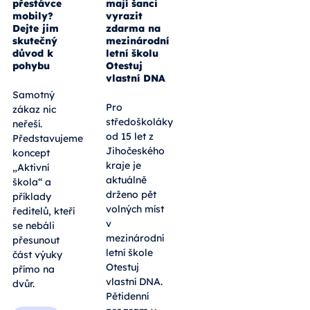
přestávce
mají šanci
mobily?
vyrazit
Dejte jim
zdarma na
skutečný
mezinárodní
důvod k
letní školu
pohybu
Otestuj
vlastní DNA
Samotný
Pro
zákaz nic
středoškoláky
neřeší.
od 15 let z
Představujeme
Jihočeského
koncept
kraje je
„Aktivní
aktuálně
škola“ a
drženo pět
příklady
volných míst
ředitelů, kteří
v
se nebáli
mezinárodní
přesunout
letní škole
část výuky
Otestuj
přímo na
vlastní DNA.
dvůr.
Pětidenní