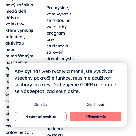
nový ročník a
Přemýšlíte,
hledá děti i
kam vyrazit
dětské
se třídou na
kolektivy,
výlet, aby
které vynikají
program
talentem,
bavil
aktivitou
studenty a
nebo
zároveň
mimořádným
dával smysl z
nasazením.
pohledu
Přihlásit se
Aby byl náš web rychlý a mohli jste využívat
výuky?
mohou mladí
Sousední
všechny pokročilé funkce, musíme používat
lidé z regionu
bavorský
soubory cookies. Dodržujeme GDPR a je nutné
napříč obory
okres
se Vás zeptat, zda souhlasíte.
od umění po
Freyung-
sport,
Grafenau
Číst více
Odmítnout
uzávěrka
hostí
přihlášek je
rozsáhlou
Nastavení cookies
Přijmout vše
podle
Zemskou
pravidel v
hudební
polovině září.
výstavu,