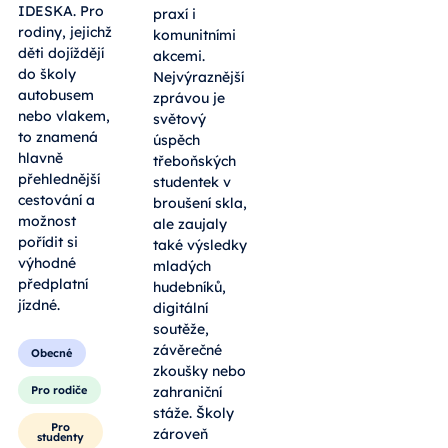
IDESKA. Pro
praxí i
rodiny, jejichž
komunitními
děti dojíždějí
akcemi.
do školy
Nejvýraznější
autobusem
zprávou je
nebo vlakem,
světový
to znamená
úspěch
hlavně
třeboňských
přehlednější
studentek v
cestování a
broušení skla,
možnost
ale zaujaly
pořídit si
také výsledky
výhodné
mladých
předplatní
hudebníků,
jízdné.
digitální
soutěže,
závěrečné
Obecné
zkoušky nebo
Pro rodiče
zahraniční
stáže. Školy
Pro
zároveň
studenty