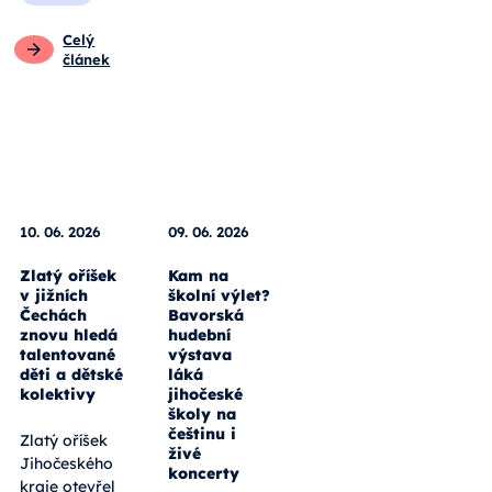
Celý
článek
10. 06. 2026
09. 06. 2026
Zlatý oříšek
Kam na
v jižních
školní výlet?
Čechách
Bavorská
znovu hledá
hudební
talentované
výstava
děti a dětské
láká
kolektivy
jihočeské
školy na
češtinu i
Zlatý oříšek
živé
Jihočeského
koncerty
kraje otevřel