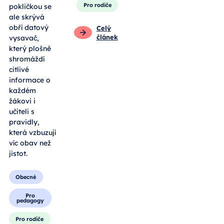
Pro rodiče
pokličkou se
ale skrývá
obří datový
Celý
článek
vysavač,
který plošně
shromáždí
citlivé
informace o
každém
žákovi i
učiteli s
pravidly,
která vzbuzují
víc obav než
jistot.
Obecné
Pro
pedagogy
Pro rodiče