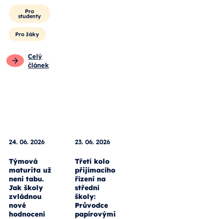
Pro
studenty
Pro žáky
Celý
článek
24. 06. 2026
23. 06. 2026
Týmová
Třetí kolo
maturita už
přijímacího
není tabu.
řízení na
Jak školy
střední
zvládnou
školy:
nové
Průvodce
hodnocení
papírovými