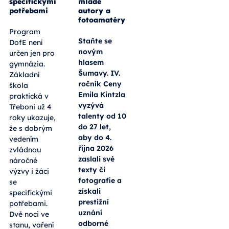
specifickými
mladé
potřebami
autory a
fotoamatéry
Program
Staňte se
DofE není
novým
určen jen pro
hlasem
gymnázia.
Šumavy. IV.
Základní
ročník Ceny
škola
Emila Kintzla
praktická v
vyzývá
Třeboni už 4
talenty od 10
roky ukazuje,
do 27 let,
že s dobrým
aby do 4.
vedením
října 2026
zvládnou
zaslali své
náročné
texty či
výzvy i žáci
fotografie a
se
získali
specifickými
prestižní
potřebami.
uznání
Dvě noci ve
odborné
stanu, vaření