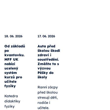
18. 06. 2026
17. 06. 2026
Od základů
Auta před
po
školou škodí
kvantovku.
zdraví i
MFF UK
soustředění.
nabízí
Změňte to s
ucelený
výzvou
systém
Pěšky do
kurzů pro
školy
učitele
fyziky
Ranní zácpy
před školou
Katedra
stresují děti,
didaktiky
rodiče i
fyziky
učitele.