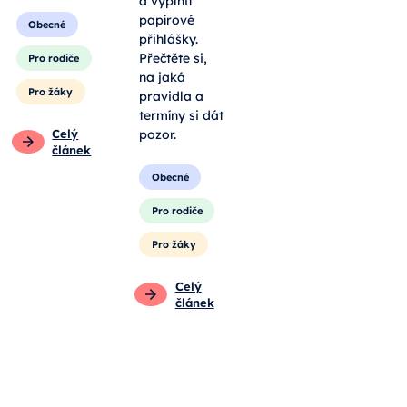
a vyplnit
papírové
Obecné
přihlášky.
Přečtěte si,
Pro rodiče
na jaká
Pro žáky
pravidla a
termíny si dát
Celý
pozor.
článek
Obecné
Pro rodiče
Pro žáky
Celý
článek