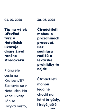
01. 07. 2026
30. 06. 2026
Tip na výlet:
Čtrnáctiletí
Dřevěná
mohou o
tvrz v
prázdninách
Netolicích
pracovat.
ukazuje
Bez
drsný život
souhlasu
raného
rodičů a
středověku
lékařské
prohlídky to
nejde
Plánujete
cestu na
Čtrnáctiletí
Kratochvíli?
mohou
Zastavte se v
legálně
Netolicích. Na
chodit na
kopci Svatý
letní brigády,
Ján se
i když ještě
ukrývá místo,