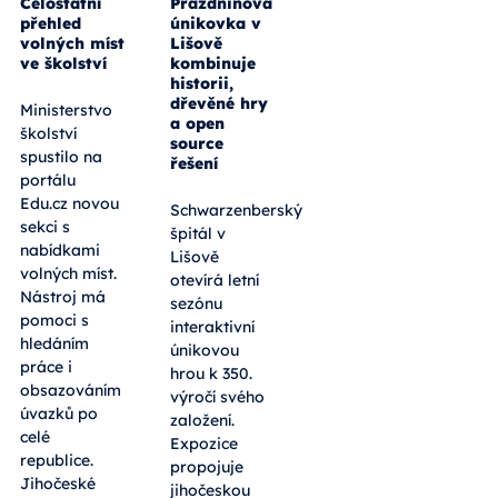
Celostátní
Prázdninová
přehled
únikovka v
volných míst
Lišově
ve školství
kombinuje
historii,
dřevěné hry
Ministerstvo
a open
školství
source
spustilo na
řešení
portálu
Edu.cz novou
Schwarzenberský
sekci s
špitál v
nabídkami
Lišově
volných míst.
otevírá letní
Nástroj má
sezónu
pomoci s
interaktivní
hledáním
únikovou
práce i
hrou k 350.
obsazováním
výročí svého
úvazků po
založení.
celé
Expozice
republice.
propojuje
Jihočeské
jihočeskou