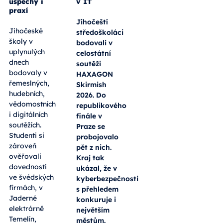
úspěchy i
v IT
praxí
Jihočeští
Jihočeské
středoškoláci
školy v
bodovali v
uplynulých
celostátní
dnech
soutěži
bodovaly v
HAXAGON
řemeslných,
Skirmish
hudebních,
2026. Do
vědomostních
republikového
i digitálních
finále v
soutěžích.
Praze se
Studenti si
probojovalo
zároveň
pět z nich.
ověřovali
Kraj tak
dovednosti
ukázal, že v
ve švédských
kyberbezpečnosti
firmách, v
s přehledem
Jaderné
konkuruje i
elektrárně
největším
Temelín,
městům.