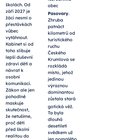
školách. Od
obec
září 2027 je
Pasovary
.
žáci nesmí o
Zhruba
přestávkách
patnáct
vůbec
kilometrů od
vytáhnout.
turistického
Kabinet si od
ruchu
toho slibuje
Českého
lepší duševní
Krumlova se
zdraví dětí a
rozkládá
návrat k
místo, jehož
osobní
jedinou
komunikaci.
výraznou
Zákon ale jen
dominantou
pohodlně
zůstala stará
maskuje
gotická věž
.
skutečnost,
Ta byla
že netušíme,
dlouhá
proč děti
desetiletí
před školní
svědkem už
realitou do
jen pomalého