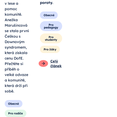
poroty.
v lese a
pomoc
komunitě.
Obecné
Anežka
Pro
Marušincová
pedagogy
se stala první
Češkou s
Pro
studenty
Downovým
syndromem,
Pro žáky
která získala
cenu DofE.
Celý
Přečtěte si
článek
příběh o
velké odvaze
a komunitě,
která drží při
sobě.
Obecné
Pro rodiče