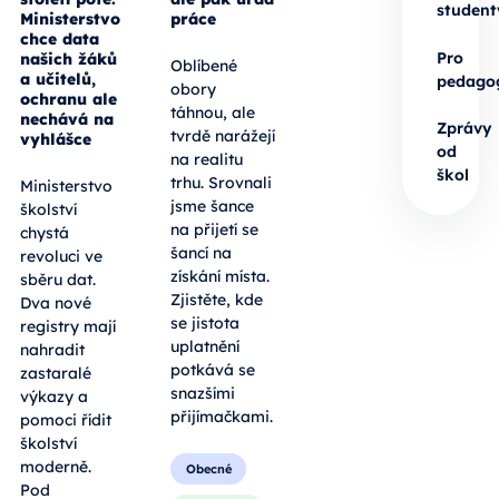
student
Ministerstvo
práce
chce data
Pro
našich žáků
Oblíbené
a učitelů,
pedago
obory
ochranu ale
táhnou, ale
nechává na
Zprávy
tvrdě narážejí
vyhlášce
od
na realitu
škol
trhu. Srovnali
Ministerstvo
jsme šance
školství
na přijetí se
chystá
šancí na
revoluci ve
získání místa.
sběru dat.
Zjistěte, kde
Dva nové
se jistota
registry mají
uplatnění
nahradit
potkává se
zastaralé
snazšími
výkazy a
přijímačkami.
pomoci řídit
školství
moderně.
Obecné
Pod