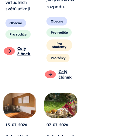
virtuálních
rozpadu
.
světů utíkají.
Obecné
Obecné
Pro rodiče
Pro rodiče
Pro
studenty
Celý
článek
Pro žáky
Celý
článek
13. 07. 2026
07. 07. 2026