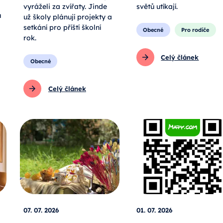
vyráželi za zvířaty. Jinde
světů utíkají.
u
už školy plánují projekty a
setkání pro příští školní
Obecné
Pro rodiče
rok.
Celý článek
Obecné
Celý článek
07. 07. 2026
01. 07. 2026