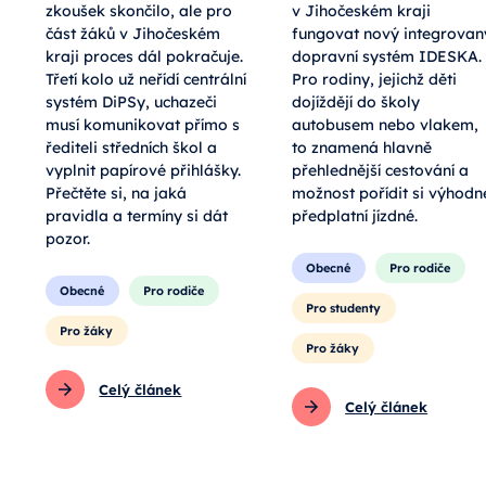
zkoušek skončilo, ale pro
v Jihočeském kraji
část žáků v Jihočeském
fungovat nový integrovan
kraji proces dál pokračuje.
dopravní systém IDESKA.
Třetí kolo už neřídí centrální
Pro rodiny, jejichž děti
systém DiPSy, uchazeči
dojíždějí do školy
musí komunikovat přímo s
autobusem nebo vlakem,
řediteli středních škol a
to znamená hlavně
vyplnit papírové přihlášky.
přehlednější cestování a
Přečtěte si, na jaká
možnost pořídit si výhodn
pravidla a termíny si dát
předplatní jízdné.
pozor.
Obecné
Pro rodiče
Obecné
Pro rodiče
Pro studenty
Pro žáky
Pro žáky
Celý článek
Celý článek