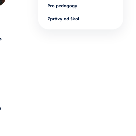
Pro pedagogy
Zprávy od škol
o
d
n