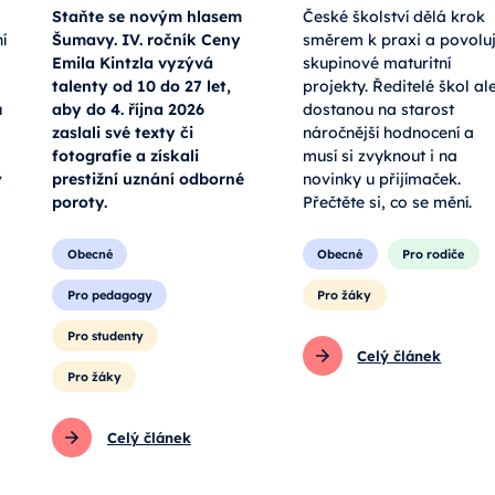
Staňte se novým hlasem
České školství dělá krok
í
Šumavy. IV. ročník Ceny
směrem k praxi a povolu
Emila Kintzla vyzývá
skupinové maturitní
talenty od 10 do 27 let,
projekty. Ředitelé škol al
u
aby do 4. října 2026
dostanou na starost
zaslali své texty či
náročnější hodnocení a
fotografie a získali
musí si zvyknout i na
v
prestižní uznání odborné
novinky u přijímaček.
poroty.
Přečtěte si, co se mění.
Obecné
Obecné
Pro rodiče
Pro pedagogy
Pro žáky
Pro studenty
Celý článek
Pro žáky
Celý článek