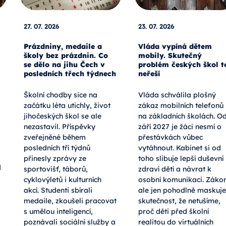
27. 07. 2026
23. 07. 2026
Prázdniny, medaile a
Vláda vypíná dětem
školy bez prázdnin. Co
mobily. Skutečný
se dělo na jihu Čech v
problém českých škol t
posledních třech týdnech
neřeší
Školní chodby sice na
Vláda schválila plošný
začátku léta utichly, život
zákaz mobilních telefonů
jihočeských škol se ale
na základních školách. O
nezastavil. Příspěvky
září 2027 je žáci nesmí o
zveřejněné během
přestávkách vůbec
posledních tří týdnů
vytáhnout. Kabinet si od
přinesly zprávy ze
toho slibuje lepší duševní
d
sportovišť, táborů,
zdraví dětí a návrat k
cyklovýletů i kulturních
osobní komunikaci. Záko
akcí. Studenti sbírali
ale jen pohodlně maskuje
medaile, zkoušeli pracovat
skutečnost, že netušíme,
s umělou inteligencí,
proč děti před školní
poznávali sociální služby a
realitou do virtuálních