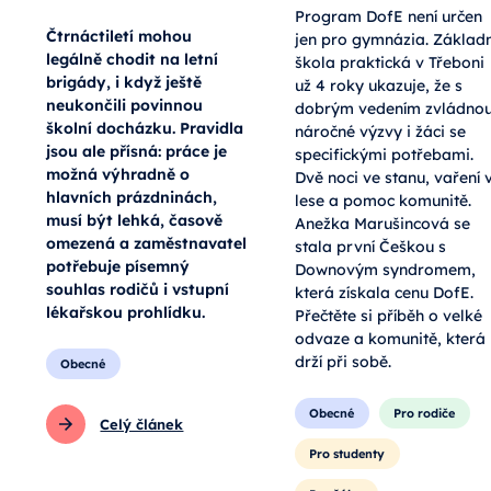
Program DofE není určen
Čtrnáctiletí mohou
jen pro gymnázia. Základn
legálně chodit na letní
škola praktická v Třeboni
brigády, i když ještě
už 4 roky ukazuje, že s
neukončili povinnou
dobrým vedením zvládno
školní docházku. Pravidla
náročné výzvy i žáci se
jsou ale přísná: práce je
specifickými potřebami.
možná výhradně o
Dvě noci ve stanu, vaření 
hlavních prázdninách,
lese a pomoc komunitě.
musí být lehká, časově
Anežka Marušincová se
omezená a zaměstnavatel
stala první Češkou s
potřebuje písemný
Downovým syndromem,
souhlas rodičů i vstupní
která získala cenu DofE.
lékařskou prohlídku.
Přečtěte si příběh o velké
odvaze a komunitě, která
drží při sobě.
Obecné
Obecné
Pro rodiče
Celý článek
Pro studenty