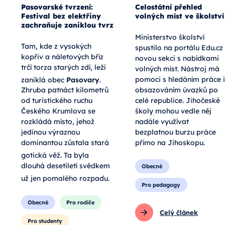
Pasovarské tvrzení:
Celostátní přehled
Festival bez elektřiny
volných míst ve školství
zachraňuje zaniklou tvrz
Ministerstvo školství
Tam, kde z vysokých
spustilo na portálu Edu.cz
kopřiv a náletových bříz
novou sekci s nabídkami
trčí torza starých zdí, leží
volných míst. Nástroj má
pomoci s hledáním práce i
zaniklá obec
Pasovary
.
obsazováním úvazků po
Zhruba patnáct kilometrů
celé republice. Jihočeské
od turistického ruchu
školy mohou vedle něj
Českého Krumlova se
nadále využívat
rozkládá místo, jehož
bezplatnou burzu práce
jedinou výraznou
přímo na Jihoskopu.
dominantou zůstala stará
gotická věž
. Ta byla
dlouhá desetiletí svědkem
Obecné
už jen pomalého rozpadu
.
Pro pedagogy
Obecné
Pro rodiče
Celý článek
Pro studenty