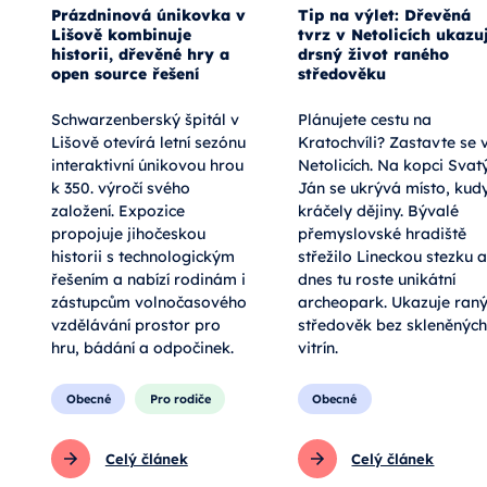
Prázdninová únikovka v
Tip na výlet: Dřevěná
Lišově kombinuje
tvrz v Netolicích ukazu
historii, dřevěné hry a
drsný život raného
open source řešení
středověku
Schwarzenberský špitál v
Plánujete cestu na
Lišově otevírá letní sezónu
Kratochvíli? Zastavte se 
interaktivní únikovou hrou
Netolicích. Na kopci Svat
k 350. výročí svého
Ján se ukrývá místo, kud
založení. Expozice
kráčely dějiny. Bývalé
propojuje jihočeskou
přemyslovské hradiště
historii s technologickým
střežilo Lineckou stezku a
řešením a nabízí rodinám i
dnes tu roste unikátní
zástupcům volnočasového
archeopark. Ukazuje ran
vzdělávání prostor pro
středověk bez skleněných
hru, bádání a odpočinek.
vitrín.
Obecné
Pro rodiče
Obecné
Celý článek
Celý článek