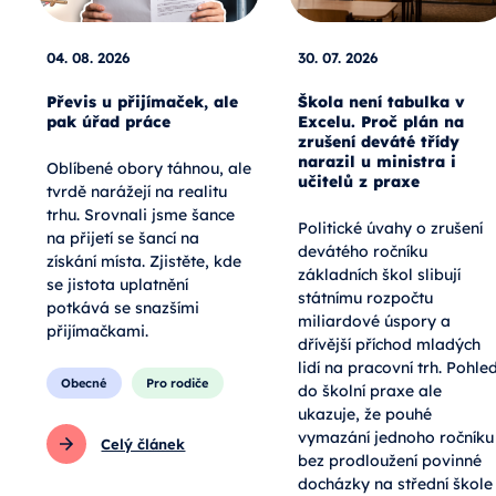
04. 08. 2026
30. 07. 2026
Převis u přijímaček, ale
Škola není tabulka v
pak úřad práce
Excelu. Proč plán na
zrušení deváté třídy
narazil u ministra i
Oblíbené obory táhnou, ale
učitelů z praxe
tvrdě narážejí na realitu
trhu. Srovnali jsme šance
Politické úvahy o zrušení
na přijetí se šancí na
devátého ročníku
získání místa. Zjistěte, kde
základních škol slibují
se jistota uplatnění
státnímu rozpočtu
potkává se snazšími
miliardové úspory a
přijímačkami.
dřívější příchod mladých
lidí na pracovní trh. Pohle
Obecné
Pro rodiče
do školní praxe ale
ukazuje, že pouhé
vymazání jednoho ročníku
Celý článek
bez prodloužení povinné
docházky na střední škole