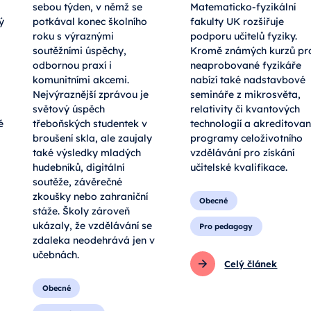
sebou týden, v němž se
Matematicko-fyzikální
ý
potkával konec školního
fakulty UK rozšiřuje
roku s výraznými
podporu učitelů fyziky.
soutěžními úspěchy,
Kromě známých kurzů pr
odbornou praxí i
neaprobované fyzikáře
komunitními akcemi.
nabízí také nadstavbové
Nejvýraznější zprávou je
semináře z mikrosvěta,
světový úspěch
relativity či kvantových
é
třeboňských studentek v
technologií a akreditova
broušení skla, ale zaujaly
programy celoživotního
také výsledky mladých
vzdělávání pro získání
hudebníků, digitální
učitelské kvalifikace.
soutěže, závěrečné
zkoušky nebo zahraniční
Obecné
stáže. Školy zároveň
ukázaly, že vzdělávání se
Pro pedagogy
zdaleka neodehrává jen v
učebnách.
Celý článek
Obecné