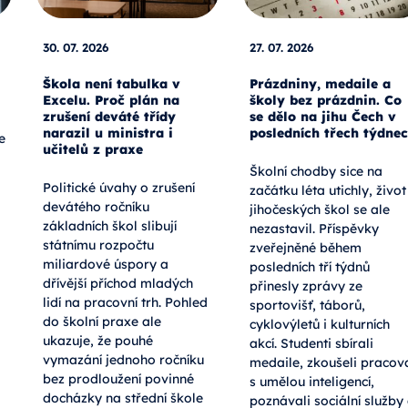
30. 07. 2026
27. 07. 2026
Škola není tabulka v
Prázdniny, medaile a
Excelu. Proč plán na
školy bez prázdnin. Co
zrušení deváté třídy
se dělo na jihu Čech v
narazil u ministra i
posledních třech týdne
e
učitelů z praxe
Školní chodby sice na
Politické úvahy o zrušení
začátku léta utichly, život
devátého ročníku
jihočeských škol se ale
základních škol slibují
nezastavil. Příspěvky
státnímu rozpočtu
zveřejněné během
miliardové úspory a
posledních tří týdnů
dřívější příchod mladých
přinesly zprávy ze
lidí na pracovní trh. Pohled
sportovišť, táborů,
do školní praxe ale
cyklovýletů i kulturních
ukazuje, že pouhé
akcí. Studenti sbírali
vymazání jednoho ročníku
medaile, zkoušeli pracov
bez prodloužení povinné
s umělou inteligencí,
docházky na střední škole
poznávali sociální služby