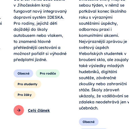
v Jihočeském kraji
sebou týden, v němž se
fungovat nový integrovaný
potkával konec školního
.
dopravní systém IDESKA.
roku s výraznými
í
Pro rodiny, jejichž děti
soutěžními úspěchy,
dojíždějí do školy
odbornou praxí i
autobusem nebo vlakem,
komunitními akcemi.
to znamená hlavně
Nejvýraznější zprávou je
.
přehlednější cestování a
světový úspěch
možnost pořídit si výhodné
třeboňských studentek v
předplatní jízdné.
broušení skla, ale zaujaly
také výsledky mladých
hudebníků, digitální
Obecné
Pro rodiče
soutěže, závěrečné
zkoušky nebo zahraniční
Pro studenty
stáže. Školy zároveň
Pro žáky
ukázaly, že vzdělávání se
zdaleka neodehrává jen 
učebnách.
Celý článek
Obecné