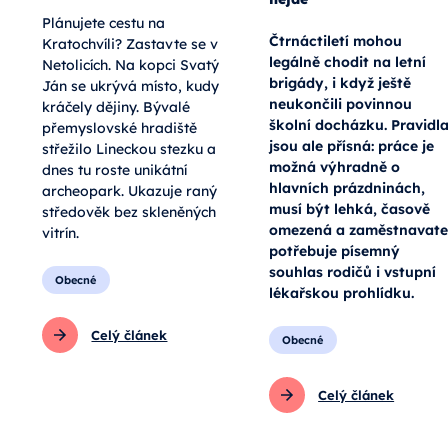
Plánujete cestu na
Čtrnáctiletí mohou
Kratochvíli? Zastavte se v
legálně chodit na letní
Netolicích. Na kopci Svatý
brigády, i když ještě
Ján se ukrývá místo, kudy
neukončili povinnou
kráčely dějiny. Bývalé
školní docházku. Pravidl
přemyslovské hradiště
jsou ale přísná: práce je
střežilo Lineckou stezku a
možná výhradně o
dnes tu roste unikátní
hlavních prázdninách,
archeopark. Ukazuje raný
musí být lehká, časově
středověk bez skleněných
omezená a zaměstnavate
vitrín.
potřebuje písemný
souhlas rodičů i vstupní
Obecné
lékařskou prohlídku.
Celý článek
Obecné
Celý článek