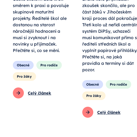
směrem k praxi a povoluje
zkoušek skončilo, ale pro
skupinové maturitní
část žáků v Jihočeském
projekty. Ředitelé škol ale
kraji proces dál pokračuje
dostanou na starost
Třetí kolo už neřídí centráln
náročnější hodnocení a
systém DiPSy, uchazeči
musí si zvyknout i na
musí komunikovat přímo s
novinky u přijímaček.
řediteli středních škol a
Přečtěte si, co se mění.
vyplnit papírové přihlášky
Přečtěte si, na jaká
pravidla a termíny si dát
Obecné
Pro rodiče
pozor.
Pro žáky
Obecné
Pro rodiče
Celý článek
Pro žáky
Celý článek