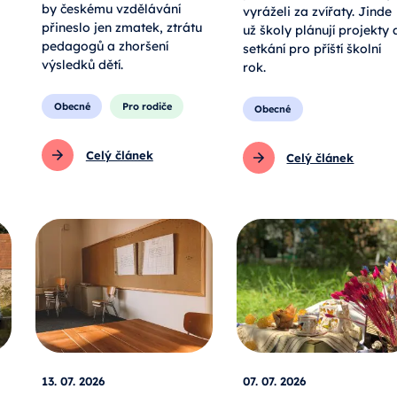
by českému vzdělávání
vyráželi za zvířaty. Jinde
přineslo jen zmatek, ztrátu
už školy plánují projekty 
pedagogů a zhoršení
setkání pro příští školní
výsledků dětí.
rok.
Obecné
Pro rodiče
Obecné
Celý článek
Celý článek
13. 07. 2026
07. 07. 2026