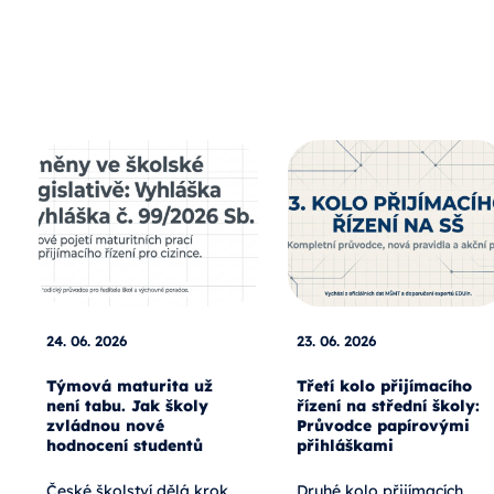
24. 06. 2026
23. 06. 2026
Týmová maturita už
Třetí kolo přijímacího
není tabu. Jak školy
řízení na střední školy:
zvládnou nové
Průvodce papírovými
hodnocení studentů
přihláškami
České školství dělá krok
Druhé kolo přijímacích