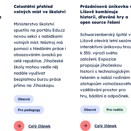
Celostátní přehled
Prázdninová únikovka 
volných míst ve školství
Lišově kombinuje
z
historii, dřevěné hry a
open source řešení
Ministerstvo školství
spustilo na portálu Edu.cz
Schwarzenberský špitál v
novou sekci s nabídkami
Lišově otevírá letní sezón
volných míst. Nástroj má
interaktivní únikovou hro
pomoci s hledáním práce i
k 350. výročí svého
obsazováním úvazků po
založení. Expozice
celé republice. Jihočeské
propojuje jihočeskou
školy mohou vedle něj
historii s technologickým
nadále využívat
řešením a nabízí rodinám 
bezplatnou burzu práce
zástupcům volnočasovéh
přímo na Jihoskopu.
vzdělávání prostor pro
hru, bádání a odpočinek.
Obecné
Obecné
Pro rodiče
Pro pedagogy
Celý článek
Celý článek