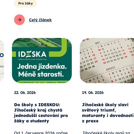
Pro žáky
Celý článek
22. 06. 2026
19. 06. 2026
Do školy s IDESKOU:
Jihočeské školy slaví
Jihočeský kraj chystá
světový triumf,
jednodušší cestování pro
maturanty i dovednosti
žáky a studenty
z praxe
Od 1. července 2026 začne
Jihočeské školy mají za