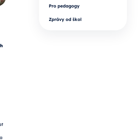
Pro pedagogy
Zprávy od škol
ch
at
 a