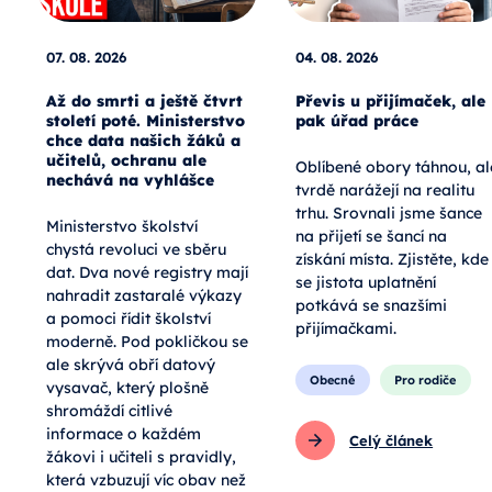
07. 08. 2026
04. 08. 2026
Až do smrti a ještě čtvrt
Převis u přijímaček, ale
století poté. Ministerstvo
pak úřad práce
chce data našich žáků a
učitelů, ochranu ale
Oblíbené obory táhnou, al
nechává na vyhlášce
tvrdě narážejí na realitu
trhu. Srovnali jsme šance
Ministerstvo školství
na přijetí se šancí na
chystá revoluci ve sběru
získání místa. Zjistěte, kde
dat. Dva nové registry mají
se jistota uplatnění
nahradit zastaralé výkazy
potkává se snazšími
a pomoci řídit školství
přijímačkami.
moderně. Pod pokličkou se
ale skrývá obří datový
Obecné
Pro rodiče
vysavač, který plošně
shromáždí citlivé
informace o každém
Celý článek
žákovi i učiteli s pravidly,
která vzbuzují víc obav než