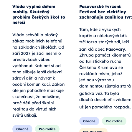
Vláda vypíná dětem
Pasovarské tvrzení:
mobily. Skutečný
Festival bez elektřiny
problém českých škol to
zachraňuje zaniklou tvr
neřeší
Tam, kde z vysokých
Vláda schválila plošný
kopřiv a náletových bříz
zákaz mobilních telefonů
trčí torza starých zdí, leží
na základních školách. Od
zaniklá obec
Pasovary
.
září 2027 je žáci nesmí o
Zhruba patnáct kilometrů
přestávkách vůbec
od turistického ruchu
vytáhnout. Kabinet si od
Českého Krumlova se
toho slibuje lepší duševní
rozkládá místo, jehož
zdraví dětí a návrat k
jedinou výraznou
osobní komunikaci. Zákon
dominantou zůstala stará
ale jen pohodlně maskuje
gotická věž
. Ta byla
skutečnost, že netušíme,
dlouhá desetiletí svědkem
proč děti před školní
už jen pomalého rozpadu
.
realitou do virtuálních
světů utíkají.
Obecné
Pro rodiče
Obecné
Pro rodiče
Pro studenty