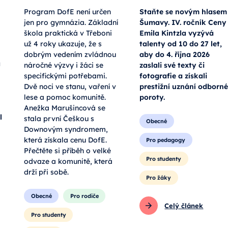
Program DofE není určen
Staňte se novým hlasem
jen pro gymnázia. Základní
Šumavy. IV. ročník Ceny
škola praktická v Třeboni
Emila Kintzla vyzývá
už 4 roky ukazuje, že s
talenty od 10 do 27 let,
dobrým vedením zvládnou
aby do 4. října 2026
a
náročné výzvy i žáci se
zaslali své texty či
specifickými potřebami.
fotografie a získali
Dvě noci ve stanu, vaření v
prestižní uznání odborné
lese a pomoc komunitě.
poroty.
Anežka Marušincová se
l
stala první Češkou s
Obecné
Downovým syndromem,
která získala cenu DofE.
Pro pedagogy
Přečtěte si příběh o velké
Pro studenty
odvaze a komunitě, která
drží při sobě.
Pro žáky
Obecné
Pro rodiče
Celý článek
Pro studenty