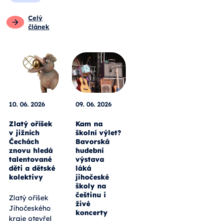
Celý
článek
10. 06. 2026
09. 06. 2026
Zlatý oříšek
Kam na
v jižních
školní výlet?
Čechách
Bavorská
znovu hledá
hudební
talentované
výstava
děti a dětské
láká
kolektivy
jihočeské
školy na
češtinu i
Zlatý oříšek
živé
Jihočeského
koncerty
kraje otevřel