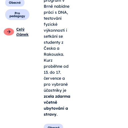
program v
Obecné
Brně nabídne
práci s DNA,
Pro
pedagogy
testování
fyzické
Celý
výkonnosti i
článek
setkání se
studenty z
Česka a
Rakouska.
Kurz
proběhne od
13. do 17.
července a
pro vybrané
účastníky je
zcela zdarma
včetně
ubytování a
stravy
.
Obecné