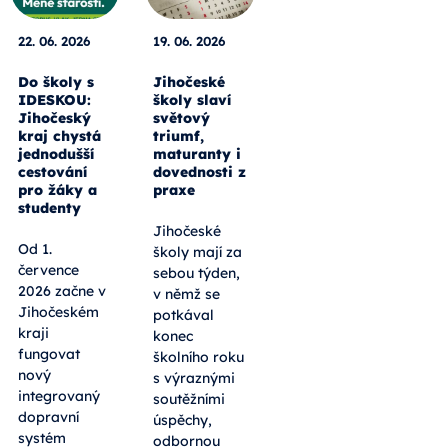
22. 06. 2026
19. 06. 2026
Do školy s
Jihočeské
IDESKOU:
školy slaví
Jihočeský
světový
kraj chystá
triumf,
jednodušší
maturanty i
cestování
dovednosti z
pro žáky a
praxe
studenty
Jihočeské
Od 1.
školy mají za
července
sebou týden,
2026 začne v
v němž se
Jihočeském
potkával
kraji
konec
fungovat
školního roku
nový
s výraznými
integrovaný
soutěžními
dopravní
úspěchy,
systém
odbornou