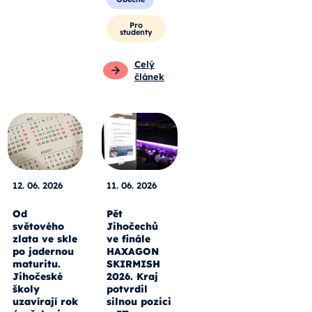
Pro
studenty
Celý
článek
12. 06. 2026
11. 06. 2026
Od
Pět
světového
Jihočechů
zlata ve skle
ve finále
po jadernou
HAXAGON
maturitu.
SKIRMISH
Jihočeské
2026. Kraj
školy
potvrdil
uzavírají rok
silnou pozici