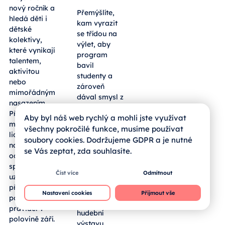
nový ročník a
Přemýšlíte,
hledá děti i
kam vyrazit
dětské
se třídou na
kolektivy,
výlet, aby
které vynikají
program
talentem,
bavil
aktivitou
studenty a
nebo
zároveň
mimořádným
dával smysl z
nasazením.
pohledu
Přihlásit se
Aby byl náš web rychlý a mohli jste využívat
výuky?
mohou mladí
Sousední
všechny pokročilé funkce, musíme používat
lidé z regionu
bavorský
soubory cookies. Dodržujeme GDPR a je nutné
napříč obory
okres
se Vás zeptat, zda souhlasíte.
od umění po
Freyung-
sport,
Grafenau
Číst více
Odmítnout
uzávěrka
hostí
přihlášek je
rozsáhlou
Nastavení cookies
Přijmout vše
podle
Zemskou
pravidel v
hudební
polovině září.
výstavu,