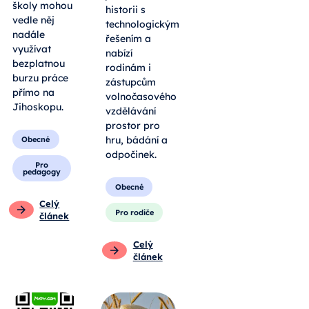
školy mohou
historii s
vedle něj
technologickým
nadále
řešením a
využívat
nabízí
bezplatnou
rodinám i
burzu práce
zástupcům
přímo na
volnočasového
Jihoskopu.
vzdělávání
prostor pro
hru, bádání a
Obecné
odpočinek.
Pro
pedagogy
Obecné
Celý
Pro rodiče
článek
Celý
článek