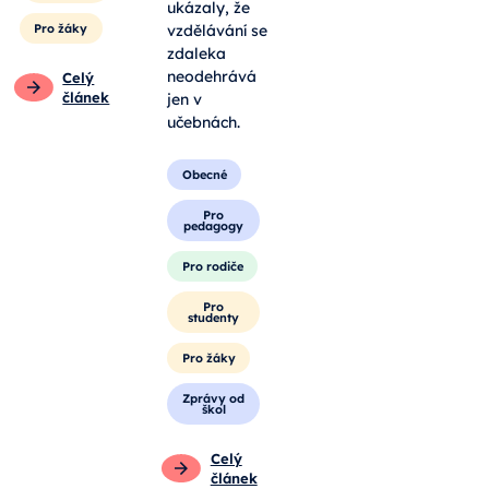
ukázaly, že
Pro žáky
vzdělávání se
zdaleka
neodehrává
Celý
článek
jen v
učebnách.
Obecné
Pro
pedagogy
Pro rodiče
Pro
studenty
Pro žáky
Zprávy od
škol
Celý
článek