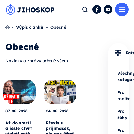
Me
Hledat
Facebook
YouTube
Domů
Výpis článků
Obecné
Obecné
Kat
Novinky a zprávy určené všem.
Všechn
kategor
Pro
rodiče
07. 08. 2026
04. 08. 2026
Pro
žáky
Až do smrti
Převis u
a ještě čtvrt
přijímaček,
Pro
století poté.
ale pak úřad