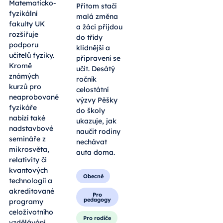
Matematicko-
Přitom stačí
fyzikální
malá změna
fakulty UK
a žáci přijdou
rozšiřuje
do třídy
podporu
klidnější a
učitelů fyziky.
připravení se
Kromě
učit. Desátý
známých
ročník
kurzů pro
celostátní
neaprobované
výzvy Pěšky
fyzikáře
do školy
nabízí také
ukazuje, jak
nadstavbové
naučit rodiny
semináře z
nechávat
mikrosvěta,
auta doma.
relativity či
kvantových
Obecné
technologií a
akreditované
Pro
pedagogy
programy
celoživotního
Pro rodiče
vzdělávání