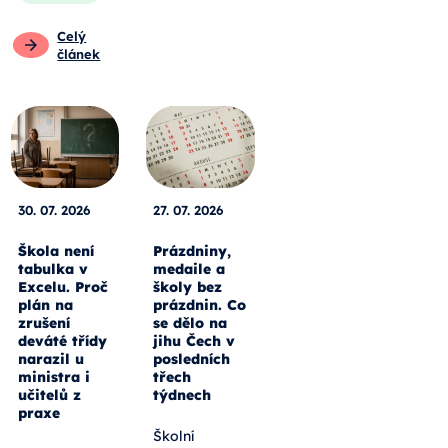
Celý
článek
30. 07. 2026
27. 07. 2026
Škola není
Prázdniny,
tabulka v
medaile a
Excelu. Proč
školy bez
plán na
prázdnin. Co
zrušení
se dělo na
deváté třídy
jihu Čech v
narazil u
posledních
ministra i
třech
učitelů z
týdnech
praxe
Školní