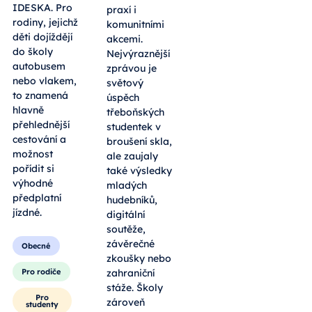
IDESKA. Pro
praxí i
rodiny, jejichž
komunitními
děti dojíždějí
akcemi.
do školy
Nejvýraznější
autobusem
zprávou je
nebo vlakem,
světový
to znamená
úspěch
hlavně
třeboňských
přehlednější
studentek v
cestování a
broušení skla,
možnost
ale zaujaly
pořídit si
také výsledky
výhodné
mladých
předplatní
hudebníků,
jízdné.
digitální
soutěže,
závěrečné
Obecné
zkoušky nebo
Pro rodiče
zahraniční
stáže. Školy
Pro
zároveň
studenty