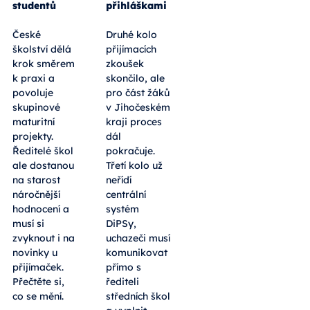
studentů
přihláškami
České
Druhé kolo
školství dělá
přijímacích
krok směrem
zkoušek
k praxi a
skončilo, ale
povoluje
pro část žáků
skupinové
v Jihočeském
maturitní
kraji proces
projekty.
dál
Ředitelé škol
pokračuje.
ale dostanou
Třetí kolo už
na starost
neřídí
náročnější
centrální
hodnocení a
systém
musí si
DiPSy,
zvyknout i na
uchazeči musí
novinky u
komunikovat
přijímaček.
přímo s
Přečtěte si,
řediteli
co se mění.
středních škol