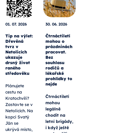
01. 07. 2026
30. 06. 2026
Tip na výlet:
Čtrnáctiletí
Dřevěná
mohou o
tvrz v
prázdninách
Netolicích
pracovat.
ukazuje
Bez
drsný život
souhlasu
raného
rodičů a
středověku
lékařské
prohlídky to
nejde
Plánujete
cestu na
Čtrnáctiletí
Kratochvíli?
mohou
Zastavte se v
legálně
Netolicích. Na
chodit na
kopci Svatý
letní brigády,
Ján se
i když ještě
ukrývá místo,