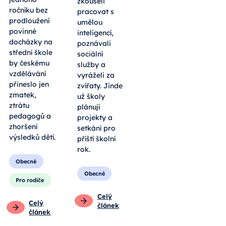
zkoušeli
ročníku bez
pracovat s
prodloužení
umělou
povinné
inteligencí,
docházky na
poznávali
střední škole
sociální
by českému
služby a
vzdělávání
vyráželi za
přineslo jen
zvířaty. Jinde
zmatek,
už školy
ztrátu
plánují
pedagogů a
projekty a
zhoršení
setkání pro
výsledků dětí.
příští školní
rok.
Obecné
Obecné
Pro rodiče
Celý
Celý
článek
článek