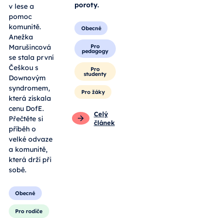
poroty.
v lese a
pomoc
komunitě.
Obecné
Anežka
Pro
Marušincová
pedagogy
se stala první
Češkou s
Pro
studenty
Downovým
syndromem,
Pro žáky
která získala
cenu DofE.
Celý
Přečtěte si
článek
příběh o
velké odvaze
a komunitě,
která drží při
sobě.
Obecné
Pro rodiče