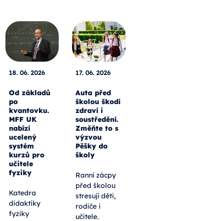
18. 06. 2026
17. 06. 2026
Od základů
Auta před
po
školou škodí
kvantovku.
zdraví i
MFF UK
soustředění.
nabízí
Změňte to s
ucelený
výzvou
systém
Pěšky do
kurzů pro
školy
učitele
fyziky
Ranní zácpy
před školou
Katedra
stresují děti,
didaktiky
rodiče i
fyziky
učitele.