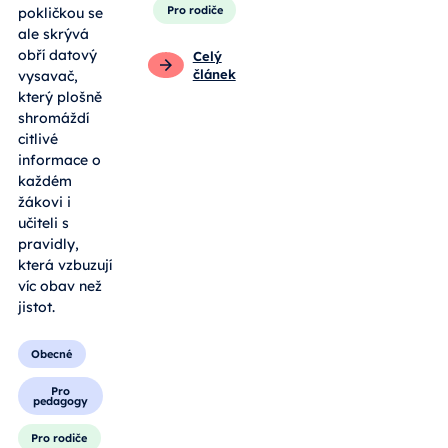
Pro rodiče
pokličkou se
ale skrývá
obří datový
Celý
článek
vysavač,
který plošně
shromáždí
citlivé
informace o
každém
žákovi i
učiteli s
pravidly,
která vzbuzují
víc obav než
jistot.
Obecné
Pro
pedagogy
Pro rodiče