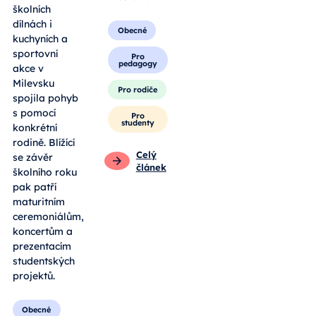
školních
dílnách i
Obecné
kuchyních a
sportovní
Pro
pedagogy
akce v
Milevsku
Pro rodiče
spojila pohyb
s pomocí
Pro
studenty
konkrétní
rodině. Blížící
Celý
se závěr
článek
školního roku
pak patří
maturitním
ceremoniálům,
koncertům a
prezentacím
studentských
projektů.
Obecné