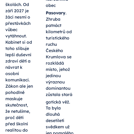
školách. Od
obec
září 2027 je
Pasovary
.
žáci nesmí o
Zhruba
přestávkách
patnáct
vůbec
kilometrů od
vytáhnout.
turistického
Kabinet si od
ruchu
toho slibuje
Českého
lepší duševní
Krumlova se
zdraví dětí a
rozkládá
návrat k
místo, jehož
osobní
jedinou
komunikaci.
výraznou
Zákon ale jen
dominantou
pohodlně
zůstala stará
maskuje
gotická věž
.
skutečnost,
Ta byla
že netušíme,
dlouhá
proč děti
desetiletí
před školní
svědkem už
realitou do
jen pomalého