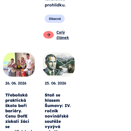
prohlídku.
Obecné
Celý
článek
26. 06. 2026
25. 06. 2026
Třeboňská
Staň se
praktická
hlasem
škola boří
Šumavy: IV.
bariéry.
ročník
Cenu DofE
novinářské
získali žáci
soutěže
se
vyzývá