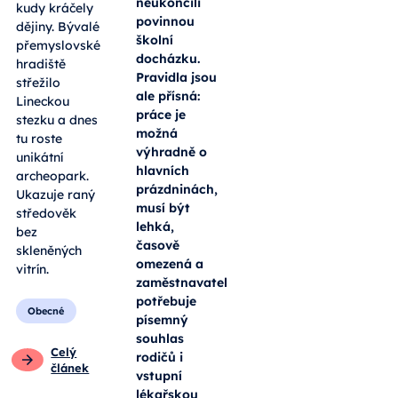
neukončili
kudy kráčely
povinnou
dějiny. Bývalé
školní
přemyslovské
docházku.
hradiště
Pravidla jsou
střežilo
ale přísná:
Lineckou
práce je
stezku a dnes
možná
tu roste
výhradně o
unikátní
hlavních
archeopark.
prázdninách,
Ukazuje raný
musí být
středověk
lehká,
bez
časově
skleněných
omezená a
vitrín.
zaměstnavatel
potřebuje
Obecné
písemný
souhlas
Celý
rodičů i
článek
vstupní
lékařskou