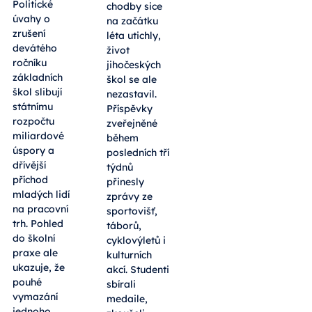
Politické
chodby sice
úvahy o
na začátku
zrušení
léta utichly,
devátého
život
ročníku
jihočeských
základních
škol se ale
škol slibují
nezastavil.
státnímu
Příspěvky
rozpočtu
zveřejněné
miliardové
během
úspory a
posledních tří
dřívější
týdnů
příchod
přinesly
mladých lidí
zprávy ze
na pracovní
sportovišť,
trh. Pohled
táborů,
do školní
cyklovýletů i
praxe ale
kulturních
ukazuje, že
akcí. Studenti
pouhé
sbírali
vymazání
medaile,
jednoho