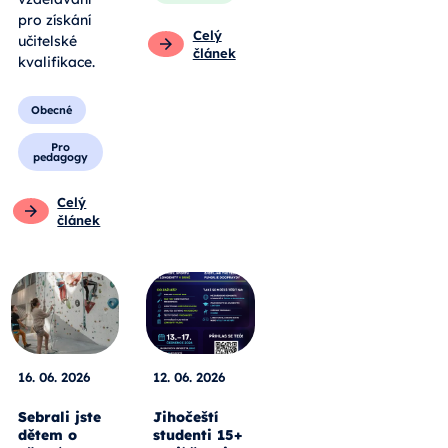
pro získání
Celý
učitelské
článek
kvalifikace.
Obecné
Pro
pedagogy
Celý
článek
16. 06. 2026
12. 06. 2026
Sebrali jste
Jihočeští
dětem o
studenti 15+