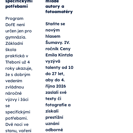
specifickými
mladé
potřebami
autory a
fotoamatéry
Program
Staňte se
DofE není
novým
určen jen pro
hlasem
gymnázia.
Šumavy. IV.
Základní
ročník Ceny
škola
Emila Kintzla
praktická v
vyzývá
Třeboni už 4
talenty od 10
roky ukazuje,
do 27 let,
že s dobrým
aby do 4.
vedením
října 2026
zvládnou
zaslali své
náročné
texty či
výzvy i žáci
fotografie a
se
získali
specifickými
prestižní
potřebami.
uznání
Dvě noci ve
odborné
stanu, vaření