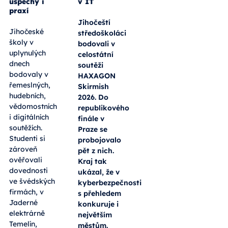
úspěchy i
v IT
praxí
Jihočeští
Jihočeské
středoškoláci
školy v
bodovali v
uplynulých
celostátní
dnech
soutěži
bodovaly v
HAXAGON
řemeslných,
Skirmish
hudebních,
2026. Do
vědomostních
republikového
i digitálních
finále v
soutěžích.
Praze se
Studenti si
probojovalo
zároveň
pět z nich.
ověřovali
Kraj tak
dovednosti
ukázal, že v
ve švédských
kyberbezpečnosti
firmách, v
s přehledem
Jaderné
konkuruje i
elektrárně
největším
Temelín,
městům.