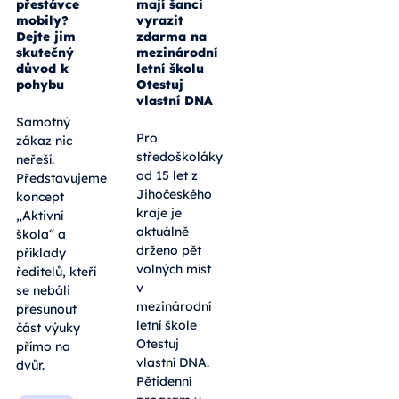
přestávce
mají šanci
mobily?
vyrazit
Dejte jim
zdarma na
skutečný
mezinárodní
důvod k
letní školu
pohybu
Otestuj
vlastní DNA
Samotný
Pro
zákaz nic
středoškoláky
neřeší.
od 15 let z
Představujeme
Jihočeského
koncept
kraje je
„Aktivní
aktuálně
škola“ a
drženo pět
příklady
volných míst
ředitelů, kteří
v
se nebáli
mezinárodní
přesunout
letní škole
část výuky
Otestuj
přímo na
vlastní DNA.
dvůr.
Pětidenní