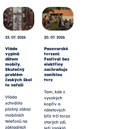
23. 07. 2026
20. 07. 2026
Vláda
Pasovarské
vypíná
tvrzení:
dětem
Festival bez
mobily.
elektřiny
Skutečný
zachraňuje
problém
zaniklou
českých škol
tvrz
to neřeší
Tam, kde z
Vláda
vysokých
schválila
kopřiv a
plošný zákaz
náletových
mobilních
bříz trčí torza
telefonů na
starých zdí,
základních
leží zaniklá