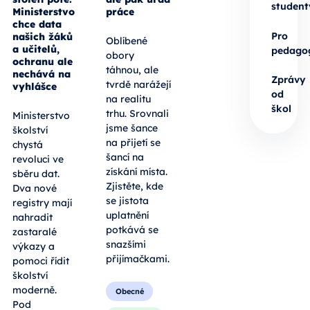
student
Ministerstvo
práce
chce data
Pro
našich žáků
Oblíbené
a učitelů,
pedago
obory
ochranu ale
táhnou, ale
nechává na
Zprávy
tvrdě narážejí
vyhlášce
od
na realitu
škol
trhu. Srovnali
Ministerstvo
jsme šance
školství
na přijetí se
chystá
šancí na
revoluci ve
získání místa.
sběru dat.
Zjistěte, kde
Dva nové
se jistota
registry mají
uplatnění
nahradit
potkává se
zastaralé
snazšími
výkazy a
přijímačkami.
pomoci řídit
školství
moderně.
Obecné
Pod