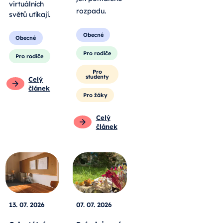
virtuálních
rozpadu
.
světů utíkají.
Obecné
Obecné
Pro rodiče
Pro rodiče
Pro
studenty
Celý
článek
Pro žáky
Celý
článek
13. 07. 2026
07. 07. 2026