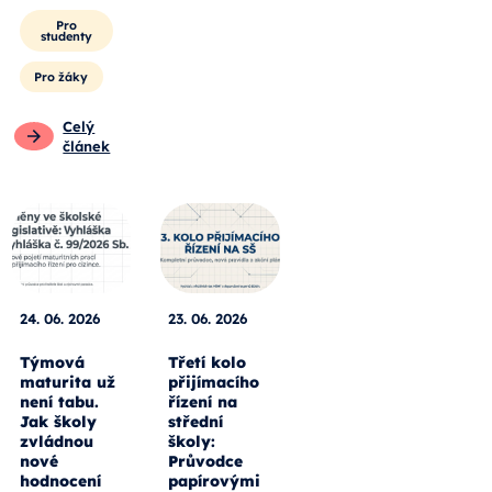
Pro
studenty
Pro žáky
Celý
článek
24. 06. 2026
23. 06. 2026
Týmová
Třetí kolo
maturita už
přijímacího
není tabu.
řízení na
Jak školy
střední
zvládnou
školy:
nové
Průvodce
hodnocení
papírovými