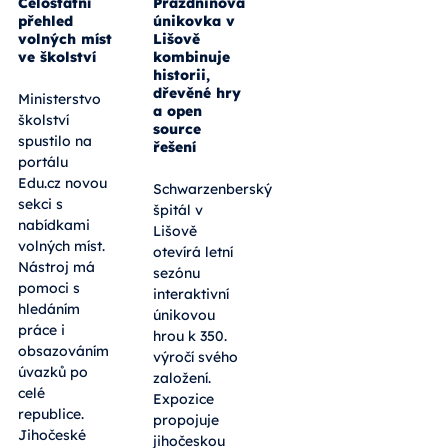
Celostátní
Prázdninová
přehled
únikovka v
volných míst
Lišově
ve školství
kombinuje
historii,
dřevěné hry
Ministerstvo
a open
školství
source
spustilo na
řešení
portálu
Edu.cz novou
Schwarzenberský
sekci s
špitál v
nabídkami
Lišově
volných míst.
otevírá letní
Nástroj má
sezónu
pomoci s
interaktivní
hledáním
únikovou
práce i
hrou k 350.
obsazováním
výročí svého
úvazků po
založení.
celé
Expozice
republice.
propojuje
Jihočeské
jihočeskou