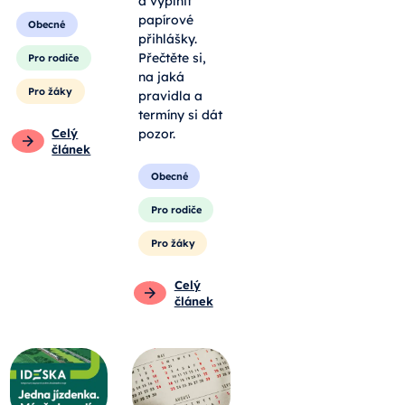
a vyplnit
papírové
Obecné
přihlášky.
Přečtěte si,
Pro rodiče
na jaká
Pro žáky
pravidla a
termíny si dát
Celý
pozor.
článek
Obecné
Pro rodiče
Pro žáky
Celý
článek